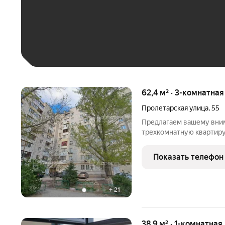
До 30 тыс. ₽
До 50 тыс. ₽
До 70 тыс. ₽
Больше 100 тыс. ₽
62,4 м² · 3-комнатна
Пролетарская улица
,
55
Предлагаем вашему вни
трехкомнатную квартиру
Красноармейский район, 
улицы: Гражданская, Доце
Показать телефон
Энгельса. Один взрослы
+
21
38,9 м² · 1-комнатная