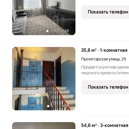
вариант для семьи, пары
Преимущества квартиры: Удобная планировка изолированн
Показать телефон
комнаты
+
20
35,8 м² · 1-комнатная
Пролетарская улица
,
29
Продается уютная однок
чешского проекта (отли
планировка). Квартира р
Сверху никто не живет никакого топота соседей и риска протечек
Показать телефон
с крыши.
+
13
54,6 м² · 3-комнатная