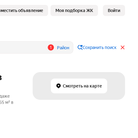
зместить объявление
Моя подборка ЖК
Войти
1
Сохранить поиск
Район
в
Смотреть на карте
одаже
65 м² в