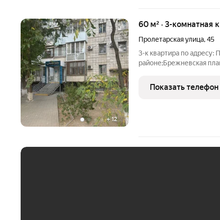
60 м² · 3-комнатная 
Пролетарская улица
,
45
3-к квартира по адресу: 
районе;Брежневская план
кухня 6.00Раздельные ко
санузел. Есть застеклен
Показать телефон
+
12
ЕЖЕМЕСЯЧНЫЙ ПЛАТЁ