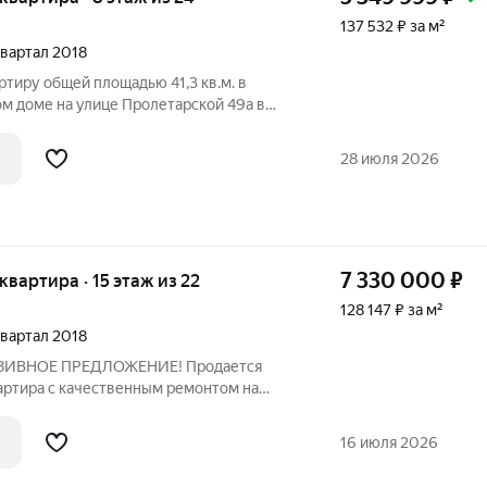
137 532 ₽ за м²
 квартал 2018
тиру общей площадью 41,3 кв.м. в
м доме на улице Пролетарской 49а в
 г Волгограда. Локация Самый центр
аговой доступности находится остановка
28 июля 2026
7 330 000
₽
 квартира · 15 этаж из 22
128 147 ₽ за м²
 квартал 2018
ЮЗИВНОЕ ПРЕДЛОЖЕНИЕ! Продается
артира с качественным ремонтом на
альное сочетание современного
расположения и безупречного состояния!
16 июля 2026
д.