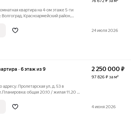
76 672 ₽ за м²
комнатная квартира на 4-ом этаже 5-ти
: Волгоград, Красноармейский район,
 Общая площадь 61,3 кв. метров. Жилая
 Комнаты 17+17+10,3 кв. метров. Кухня
24 июля 2026
2 250 000
₽
вартира · 6 этаж из 9
97 826 ₽ за м²
 адресу: Пролетарская ул, д. 53 в
Планировка: общая 20.10 / жилая 11.20 /
полнен косметический ремонт. На полу
тка.Установлены счетчики на
4 июня 2026