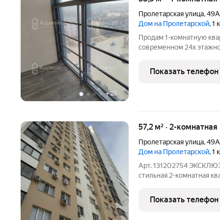
Пролетарская улица
,
49А
Дом на Пролетарской
, 1
Продам 1-комнатную квар
современном 24х этажно
Красноармейском районе
района! Все рядом ! В ш
Показать телефон
"Пролетарская",
+
26
57,2 м² · 2-комнатная
Пролетарская улица
,
49А
Дом на Пролетарской
, 1
Арт. 131202754 ЭКСКЛ
стильная 2-комнатная кв
Пролетарской, 49А! Иде
комфорта, престижного 
Показать телефон
Адрес: ул. Пролетарская, 