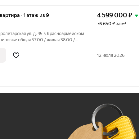
4 599 000
₽
квартира · 1 этаж из 9
76 650 ₽ за м²
Пролетарская ул, д. 45 в Красноармейском
ировка: общая 57.00 / жилая 38.00 /
мнаты: 9.5 + 18 + 10.5 метровРаздельный
ный балконКвартира разносторонняя и не
12 июля 2026
Ж