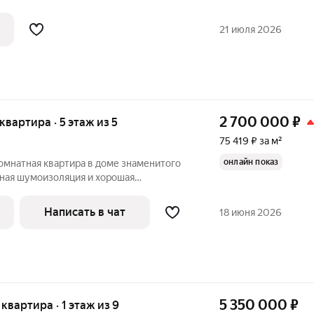
 или выгодной инвестиции под аренду.
ые
21 июля 2026
2 700 000
₽
 квартира · 5 этаж из 5
75 419 ₽ за м²
онлайн показ
омнатная квартира в доме знаменитого
чная шумоизоляция и хорошая
асположена на 5 этаже 5-этажного дома.
Написать в чат
18 июня 2026
5 350 000
₽
 квартира · 1 этаж из 9