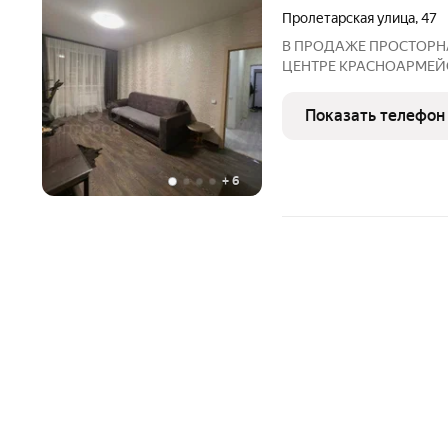
Пролетарская улица
,
47
В ПРОДАЖЕ ПРОСТОРН
ЦЕНТРЕ КРАСНОАРМЕЙС
тёплую, комфортную, не
этаже 9-этажного дома п
Показать телефон
планировки: общая площа
+
6