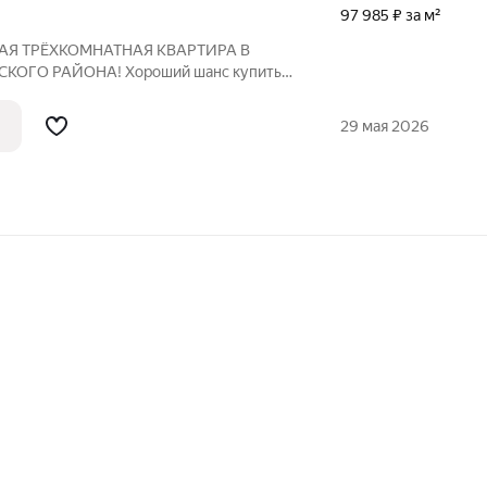
97 985 ₽ за м²
АЯ ТРЁХКОМНАТНАЯ КВАРТИРА В
КОГО РАЙОНА! Хороший шанс купить
 угловую трёхкомнатную квартиру на 1
о ул. Пролетарская 47. Квартира удобной
29 мая 2026
дь -