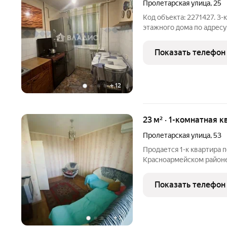
Пролетарская улица
,
25
Код объекта: 2271427. 3-
этажного дома по адресу
Пролетарская улица, 25.
площадь 44,3 кв. метров.
Показать телефон
6,0
+
12
23 м² · 1-комнатная к
Пролетарская улица
,
53
Продается 1-к квартира по
Красноармейском районе.
кухня 4.50В квартире вы
линолеум, в санузле пли
Показать телефон
воду.Санузел
+
1