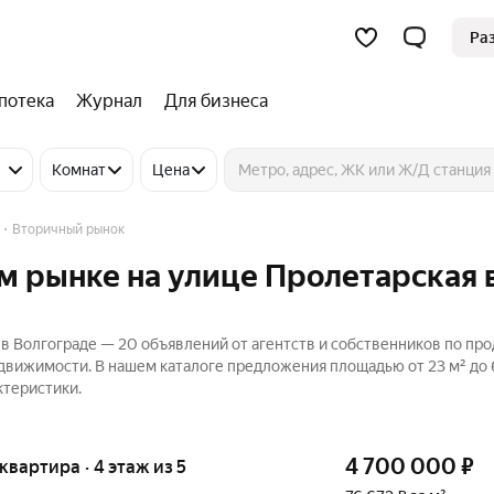
Ра
потека
Журнал
Для бизнеса
Комнат
Цена
Вторичный рынок
м рынке на улице Пролетарская 
 в Волгограде — 20 объявлений от агентств и собственников по пр
едвижимости. В нашем каталоге предложения площадью от 23 м² до 
ктеристики.
4 700 000
₽
 квартира · 4 этаж из 5