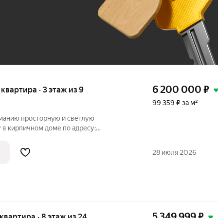
До 100 тыс. ₽
6 200 000
₽
я квартира · 3 этаж из 9
99 359 ₽ за м²
манию просторную и светлую
 в кирпичном доме по адресу:
улица Пролетарская, д.55. Соседние
нко, пр-т героев Сталинграда, б-р.
28 июля 2026
й
5 349 999
₽
 квартира · 8 этаж из 24