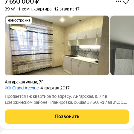
7 650 000
₽
39 м²
1-комн. квартира
12 этаж из 17
новостройка
Ангарская улица
,
7Г
ЖК Grand Avenue
, 4 квартал 2017
Продается 1-к квартира по адресу: Ангарская, д. 7 г в
Дзержинском районе.Планировка: общая 37.60, жилая 21.00,
кухня 9.00.Квартира в хорошем состоянии: натяжные потолки.
Пластиковые окна. На полу ламинат. Есть застекленный
Позвонить
пластиком балкон.При