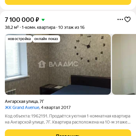
шумоизоляция, на полу ламинат
7 100 000
₽
38,2 м²
1-комн. квартира
10 этаж из 16
новостройка
онлайн показ
Ангарская улица
,
7Г
ЖК Grand Avenue
, 4 квартал 2017
Код объекта: 1962191. Продаётся уютная 1-комнатная квартира
на Ангарской улице, 7Г. Квартира расположена на 10-м этаже
современного 16-этажного дома, построенного в 2017 году.
Общая площадь квартиры 38,2 кв. м, жилая 20 кв. м, кухня 10