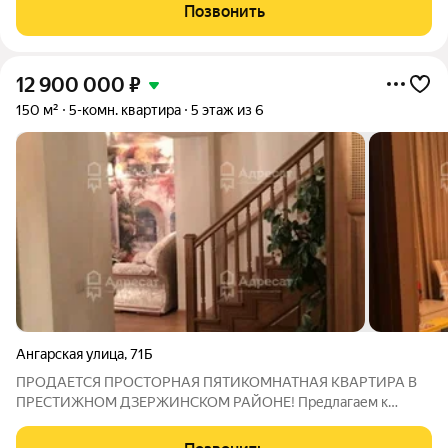
230 м на 4 этаже 7этажного кирпичного дома Отличное
Позвонить
соотношение площади и
12 900 000
₽
150 м²
5-комн. квартира
5 этаж из 6
Ангарская улица
,
71Б
ПРОДАЕТСЯ ПРОСТОРНАЯ ПЯТИКОМНАТНАЯ КВАРТИРА В
ПРЕСТИЖНОМ ДЗЕРЖИНСКОМ РАЙОНЕ! Предлагаем к
продаже эксклюзивную и невероятно просторную
пятикомнатную квартиру в современном доме по адресу: г.