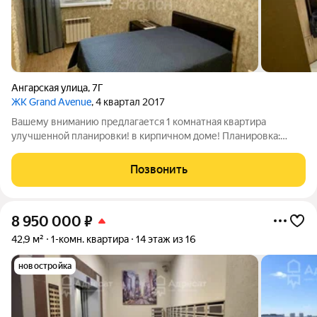
Ангарская улица
,
7Г
ЖК Grand Avenue
, 4 квартал 2017
Вашему вниманию предлагается 1 комнатная квартира
улучшенной планировки! в кирпичном доме! Планировка:
изолированная комната +кухня. - Застекленная лоджия -
совмещенный санузел, - ванная комната облицована
Позвонить
современной плиткой, - Вместительная
8 950 000
₽
42,9 м²
1-комн. квартира
14 этаж из 16
новостройка