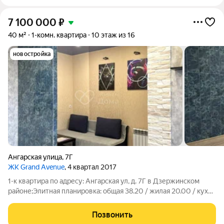
7 100 000
₽
40 м²
1-комн. квартира
10 этаж из 16
новостройка
Ангарская улица
,
7Г
ЖК Grand Avenue
, 4 квартал 2017
1-к квартира по адресу: Ангарская ул, д. 7Г в Дзержинском
районе;Элитная планировка: общая 38.20 / жилая 20.00 / кухня
10.00Квартира в отличном состоянии. Натяжные потолки.
Пластиковые окна. На полу ламинат. Есть застекленный
Позвонить
пластиком балконПри