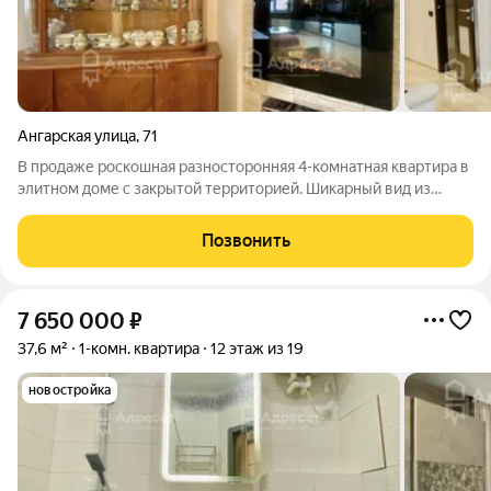
Ангарская улица
,
71
В продаже роскошная разносторонняя 4-комнатная квартира в
элитном доме с закрытой территорией. Шикарный вид из
квартиры позволит вам наслаждаться красивыми закатами.
Общая площадь 157.5 кв.м. В квартире произведён
Позвонить
качественный евроремонт из дорогих
7 650 000
₽
37,6 м²
1-комн. квартира
12 этаж из 19
новостройка