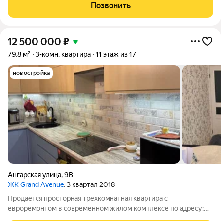
улучшенной планировкой. Площадь квартиры 134,6 кв. м,
Позвонить
жилая площадь 63,9 кв. м, комнаты
12 500 000
₽
79,8 м²
3-комн. квартира
11 этаж из 17
новостройка
Ангарская улица
,
9В
ЖК Grand Avenue
, 3 квартал 2018
Продается просторная трехкомнатная квартира с
евроремонтом в современном жилом комплексе по адресу:
Волгоград, Ангарская улица, 9В. Общая площадь квартиры