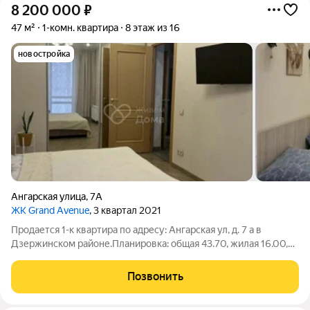
8 200 000
₽
47 м²
1-комн. квартира
8 этаж из 16
новостройка
Ангарская улица
,
7А
ЖК Grand Avenue
, 3 квартал 2021
Продается 1-к квартира по адресу: Ангарская ул, д. 7 а в
Дзержинском районе.Планировка: общая 43.70, жилая 16.00,
кухня 18.00.Квартира в хорошем состоянии: натяжные
потолки. Пластиковые окна. На полу ламинат. Есть
Позвонить
застекленная пластиком лоджия.При