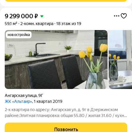
9 299 000
₽
59,1 м²
2-комн. квартира
18 этаж из 19
новостройка
Ангарская улица
,
9Г
ЖК «Альтаир»
, 1 квартал 2019
2-к квартира по адресу: Ангарская ул, д. 9г в Дзержинском
районе;Элитная планировка: общая 55.80 / жилая 31.60 / кухня
10.70Раздельные комнаты: 13.9 + 17.7 метровКвартира в
отличном состоянии. Просторная двухкомнатная квартира с
Позвонить