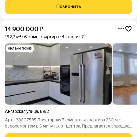
составляет 79.8 кв. м, жилая площадь 47 кв. м, а кухня 12 кв. м.
Позвонить
Квартира расположена на 11
14 900 000
₽
192,7 м²
6-комн. квартира
4 этаж из 7
онлайн показ
Ангарская улица
,
69/2
Арт. 138607585 Просторная 7комнатная квартира 230 м с
евроремонтом в 5 минутах от центра, Предлагается к продаже
светлая и полностью готовая к заселению квартира площадью