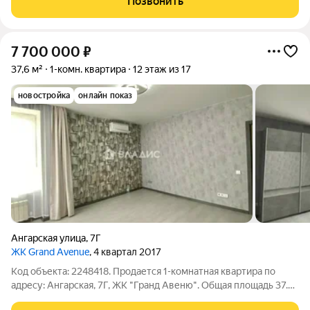
Позвонить
Установлены современные
7 700 000
₽
37,6 м²
1-комн. квартира
12 этаж из 17
новостройка
онлайн показ
Ангарская улица
,
7Г
ЖК Grand Avenue
, 4 квартал 2017
Код объекта: 2248418. Продается 1-комнатная квартира по
адресу: Ангарская, 7Г, ЖК "Гранд Авеню". Общая площадь 37.6
м , жилая 20.15 м, кухня 9 м. В квартире выполнен