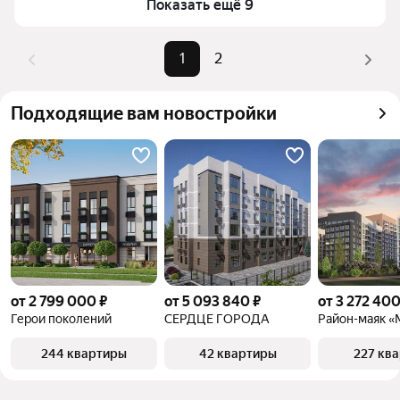
верхней части страницы есть самые частые 
Показать ещё 9
комбинации фильтров, например «» или «»
Помимо удобной сортировки по цене продажи вы 
1
2
можете отсортировать результаты по стоимости 
квадратного метра или площади
Подходящие вам новостройки
от 2 799 000 ₽
от 5 093 840 ₽
от 3 272 400
Герои поколений
СЕРДЦЕ ГОРОДА
Район-маяк «
244 квартиры
42 квартиры
227 кв