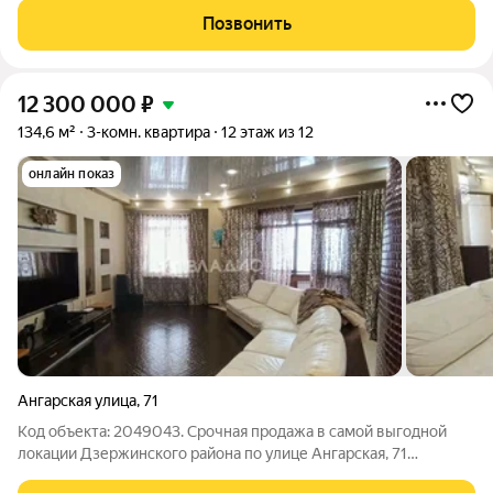
современный ремонт. Натяжные потолки. Пластиковые окна.
Позвонить
На полу ламинат.
12 300 000
₽
134,6 м²
3-комн. квартира
12 этаж из 12
онлайн показ
Ангарская улица
,
71
Код объекта: 2049043. Срочная продажа в самой выгодной
локации Дзержинского района по улице Ангарская, 71
продается трехкомнатная квартира премиум сегмента с