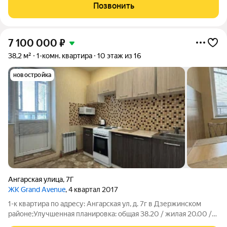
качественный ремонт, можно заезжать и жить без
Позвонить
дополнительных вложений. Благодаря
7 100 000
₽
38,2 м²
1-комн. квартира
10 этаж из 16
новостройка
Ангарская улица
,
7Г
ЖК Grand Avenue
, 4 квартал 2017
1-к квартира по адресу: Ангарская ул, д. 7г в Дзержинском
районе;Улучшенная планировка: общая 38.20 / жилая 20.00 /
кухня 10.00Квартира в отличном состоянии. Выполнен