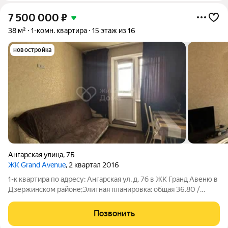
7 500 000
₽
38 м²
1-комн. квартира
15 этаж из 16
новостройка
Ангарская улица
,
7Б
ЖК Grand Avenue
, 2 квартал 2016
1-к квартира по адресу: Ангарская ул, д. 7б в ЖК Гранд Авеню в
Дзержинском районе;Элитная планировка: общая 36.80 /
жилая 21.00 / кухня 10.10Квартира в отличном состоянии.
Квартира с продуманной отделкой. Напольное покрытие
Позвонить
износостойкий ламинат