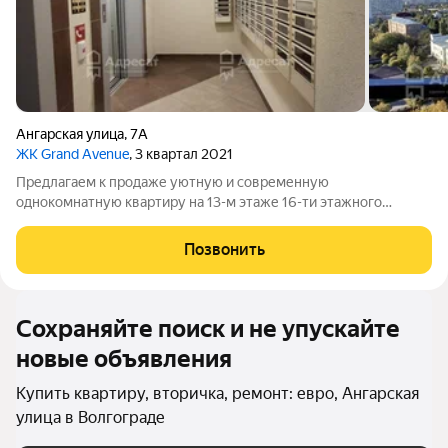
Ангарская улица
,
7А
ЖК Grand Avenue
, 3 квартал 2021
Предлагаем к продаже уютную и современную
однокомнатную квартиру на 13-м этаже 16-ти этажного
монолитного дома в расположенном по адресу: ул. Ангарская
7а (ЖК Гранд Авеню). Рядом находятся улицы: Рокоссовского,
Позвонить
Полоненко, Невская, Пархоменко,
Сохраняйте поиск и не упускайте
новые объявления
Купить квартиру, вторичка, ремонт: евро, Ангарская
улица в Волгограде