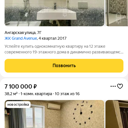
Ангарская улица
,
7Г
ЖК Grand Avenue
, 4 квартал 2017
Успейте купить однокомнатную квартиру на 12 этаже
современного 19-этажного дома в динамично развивающемся
Дзержинском районе на улице Ангарская в ЖК Гранд Авеню.
Современная архитектура квартала с контролем доступа и
Позвонить
стильным пространством двора с
7 100 000
₽
38,2 м²
1-комн. квартира
10 этаж из 16
новостройка