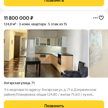
Позвонить
Волгоград, ул. Ангарская. Это идеальный вариант для большой
11 800 000
₽
124,8 м²
3-комн. квартира
5 этаж из 15
Ангарская улица
,
71
3-к квартира по адресу: Ангарская ул, д. 71 в Дзержинском
районе;Планировка: общая 124.80 / жилая 75.60 / кухня
14.00Раздельные комнаты: 36.2 + 21.4 + 18 метровКвартира в
отличном состоянии. Ремонт из дорогих материалов,
Позвонить