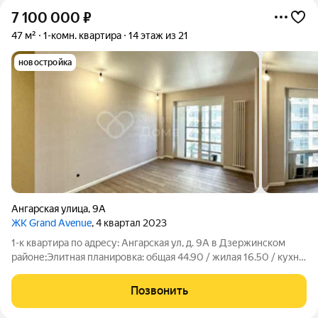
7 100 000
₽
47 м²
1-комн. квартира
14 этаж из 21
новостройка
Ангарская улица
,
9А
ЖК Grand Avenue
, 4 квартал 2023
1-к квартира по адресу: Ангарская ул, д. 9А в Дзержинском
районе;Элитная планировка: общая 44.90 / жилая 16.50 / кухня
12.00Квартира в отличном состоянии. Натяжные потолки.
Пластиковые окна. На полу ламинат. Есть застекленная
Позвонить
пластиком лоджияКвартира