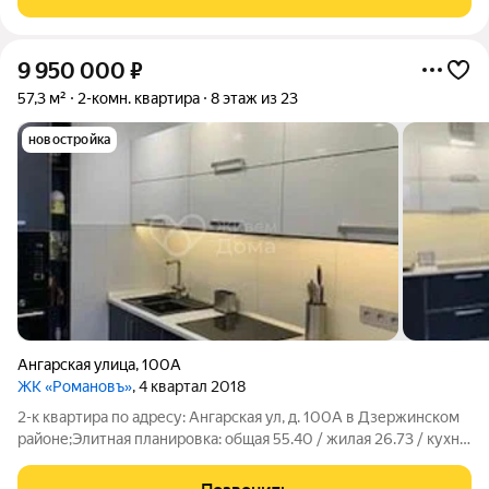
современным
9 950 000
₽
57,3 м²
2-комн. квартира
8 этаж из 23
новостройка
Ангарская улица
,
100А
ЖК «Романовъ»
, 4 квартал 2018
2-к квартира по адресу: Ангарская ул, д. 100А в Дзержинском
районе;Элитная планировка: общая 55.40 / жилая 26.73 / кухня
11.35Комнаты: 14.91 + 11.82 метровКвартира в хорошем
состоянии. Натяжные потолки. Пластиковые окна.