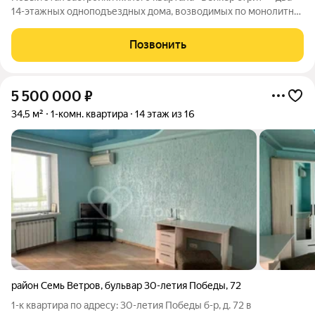
14-этажных одноподъездных дома, возводимых по монолитно-
кирпичной технологии вдоль улицы Восточно-Казахстанская, а
также 2-этажное здание общественного назначения. Сейчас
Позвонить
строим и продаем
5 500 000
₽
34,5 м²
1-комн. квартира
14 этаж из 16
район Семь Ветров
,
бульвар 30-летия Победы
,
72
1-к квартира по адресу: 30-летия Победы б-р, д. 72 в