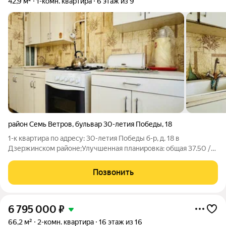
42,9 м²
1-комн. квартира
6 этаж из 9
район Семь Ветров
,
бульвар 30-летия Победы
,
18
1-к квартира по адресу: 30-летия Победы б-р, д. 18 в
Дзержинском районе;Улучшенная планировка: общая 37.50 /
жилая 18.90 / кухня 6.90Пластиковые окна. На полу линолеум.
Есть застекленная пластиком лоджияКвартира
Позвонить
разносторонняя, окна выходят во двор и
6 795 000
₽
66,2 м²
2-комн. квартира
16 этаж из 16