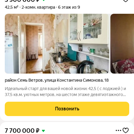
42,5 м²
2-комн. квартира
6 этаж из 9
район Семь Ветров
,
улица Константина Симонова
,
18
Идеальный старт для вашей новой жизни: 42,5 ( с лоджией ) и
37,5 кв.м. уютных метров, на шестом этаже девятиэтажного
дома. Этот объект недвижимости великолепный
инвестиционный актив, который при вложениях превратится в
Позвонить
жемчужину вашего портфеля.
7 700 000
₽