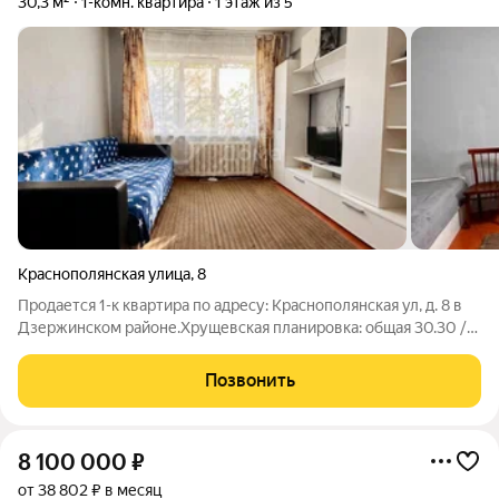
30,3 м²
1-комн. квартира
1 этаж из 5
Краснополянская улица
,
8
Продается 1-к квартира по адресу: Краснополянская ул, д. 8 в
Дзержинском районе.Хрущевская планировка: общая 30.30 /
жилая 18.00 / кухня 6.00В квартире установлены пластиковые
окна.При продаже остается: кухонный гарнитур, кровать, шкаф,
Позвонить
стол, тумба,
8 100 000
₽
от 38 802 ₽ в месяц