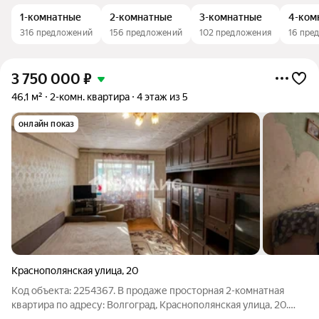
1-комнатные
2-комнатные
3-комнатные
4-ком
316 предложений
156 предложений
102 предложения
16 пре
3 750 000
₽
46,1 м²
2-комн. квартира
4 этаж из 5
онлайн показ
Краснополянская улица
,
20
Код объекта: 2254367. В продаже просторная 2-комнатная
квартира по адресу: Волгоград, Краснополянская улица, 20.