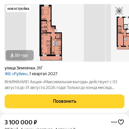
новостройка
3D-тур
улица Землячки
,
31Г
ЖК «Рубин»
, 1 квартал 2027
ВНИМАНИЕ! Акция «Максимальная выгода» действует с 01
августа до 31 августа 2026 года! Только до конца месяца
держим экстремально низкие цены скидка на квартиры до 15%
уже включена в стоимость. Успейте купить до повышения! О
Позвонить
ЖИЛОМ КОМПЛЕКСЕ: Новый
3 100 000
₽