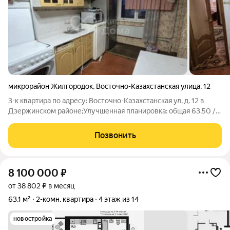
микрорайон Жилгородок
,
Восточно-Казахстанская улица
,
12
3-к квартира по адресу: Восточно-Казахстанская ул, д. 12 в
Дзержинском районе;Улучшенная планировка: общая 63.50 /
жилая 39.00 / кухня 8.50Раздельные комнаты: 17 + 12 + 10
метровНатяжные потолки. Пластиковые окна. На полу
Позвонить
линолеум. Раздельный
8 100 000
₽
от 38 802 ₽ в месяц
63,1 м²
2-комн. квартира
4 этаж из 14
новостройка