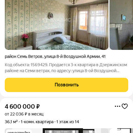
район Семь Ветров
,
улица 8-й Воздушной Армии
,
41
Код объекта: 1569429. Продается 3-к квартира в Дзержинском
районе на Семи ветрах, по адресу: улица 8-ой Воздушной
Армии, 41. Улучшенная планировка: Общая площадь 70,8 кв. м.
Жилая площадь 40,2 кв. м. Кухня 8 кв. м. Изолированные
Позвонить
комнаты: 17,1 +
4 600 000
₽
от 22 036 ₽ в месяц
36,1 м²
1-комн. квартира
1 этаж из 14