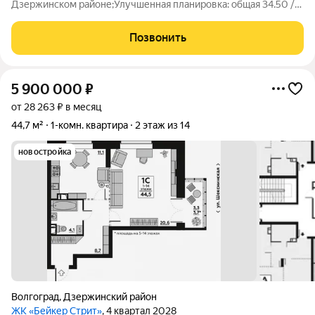
Дзержинском районе;Улучшенная планировка: общая 34.50 /
жилая 18.00 / кухня 7.60Квартира в хорошем состоянии.
Подвесные потолки. Пластиковые окна. На полу ламинат.
Позвонить
Установлены современные
5 900 000
₽
от 28 263 ₽ в месяц
44,7 м²
1-комн. квартира
2 этаж из 14
новостройка
Волгоград
,
Дзержинский район
ЖК «Бейкер Стрит»
, 4 квартал 2028