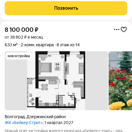
Общая площадь 46,1 / жилая 33.0 / кухня 6.10 кв. метров.
Комнаты: 19.5 + 13,5 кв. метров. Квартира требует реновации.
Позвонить
На полу
8 100 000
₽
от 38 802 ₽ в месяц
63,1 м²
2-комн. квартира
8 этаж из 14
новостройка
Волгоград
,
Дзержинский район
ЖК «Бейкер Стрит»
, 1 квартал 2027
Новый этап застройки жилого квартала «Бейкер стрит» - два