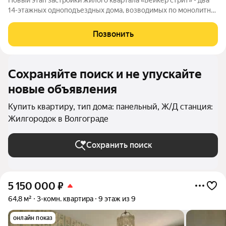
Новый этап застройки жилого квартала «Бейкер стрит» - два
14-этажных одноподъездных дома, возводимых по монолитно-
кирпичной технологии вдоль улицы Восточно-Казахстанская, а
также 2-этажное здание общественного назначения. Сейчас
Позвонить
строим и продаем
Сохраняйте поиск и не упускайте
новые объявления
Купить квартиру, тип дома: панельный, Ж/Д станция:
Жилгородок в Волгограде
Сохранить поиск
5 150 000
₽
64,8 м²
3-комн. квартира
9 этаж из 9
онлайн показ