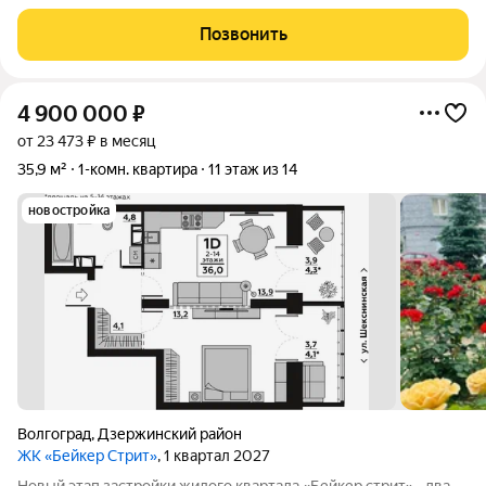
жилая 40.00 / кухня 8.00 / кладовка 1,4 м.Раздельные комнаты:
13.1 + 10.1 + 16.8 метровКвартира в хорошем состоянии.
Позвонить
Потолки обычные,
4 900 000
₽
от 23 473 ₽ в месяц
35,9 м²
1-комн. квартира
11 этаж из 14
новостройка
Волгоград
,
Дзержинский район
ЖК «Бейкер Стрит»
, 1 квартал 2027