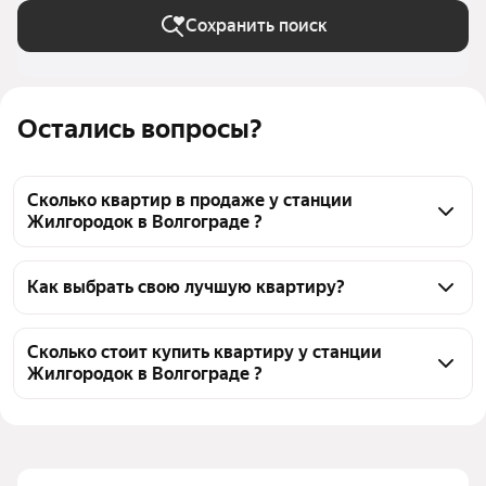
Сохранить поиск
Остались вопросы?
Сколько квартир в продаже у станции
Жилгородок в Волгограде ?
На Яндекс Недвижимости в продаже у станции 
Жилгородок в Волгограде 595 квартир, из них 7 
Как выбрать свою лучшую квартиру?
объявлений от собственников, 236 объявлений от 
Чтобы купить квартиру в панельном доме у 
агентств, 352 объявления от застройщиков
станции Жилгородок, воспользуйтесь тепловой 
Сколько стоит купить квартиру у станции
Жилгородок в Волгограде ?
картой для оценки инфраструктуры и 
транспортной доступности в выбранном районе у 
Цена за 
63 051 — 208 333 ₽
станции Жилгородок в Волгограде
квадратный 
Для легкого выбора подходящей квартиры в 
метр