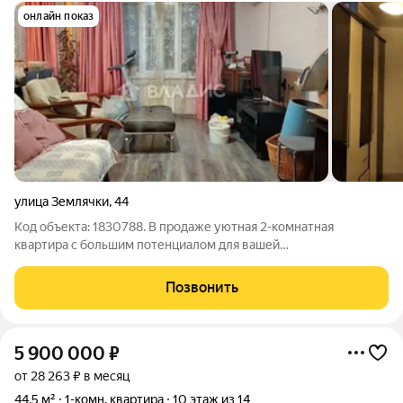
онлайн показ
улица Землячки
,
44
Код объекта: 1830788. В продаже уютная 2-комнатная
квартира с большим потенциалом для вашей
комфортабельной жизни по адресу: Волгоград, улица
Землячки, 44. Общая площадь 52,4 / жилая 31,8 / кухня 9,5 кв.
Позвонить
метров. Комнаты 16,9+14,9 кв. метров. В
5 900 000
₽
от 28 263 ₽ в месяц
44,5 м²
1-комн. квартира
10 этаж из 14