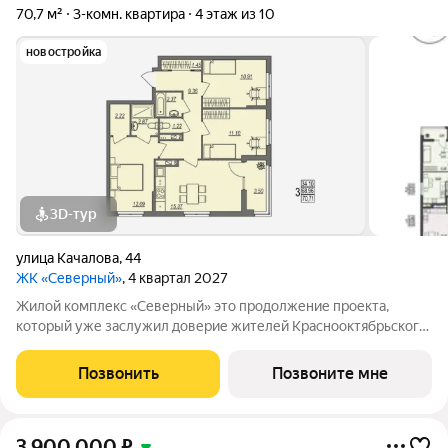
70,7 м²
3-комн. квартира
4 этаж из 10
новостройка
3D-тур
улица Качалова
,
44
ЖК «Северный»
, 4 квартал 2027
Жилой комплекс «Северный» это продолжение проекта,
который уже заслужил доверие жителей Краснооктябрьского
района. Комплекс ценят за продуманные планировки,
благоустроенную территорию и комфортную среду для
Позвонить
Позвоните мне
жизни. Новый этап проекта создан с учетом
3 900 000
₽