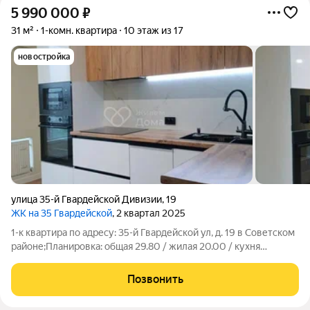
5 990 000
₽
31 м²
1-комн. квартира
10 этаж из 17
новостройка
улица 35-й Гвардейской Дивизии
,
19
ЖК на 35 Гвардейской
, 2 квартал 2025
1-к квартира по адресу: 35-й Гвардейской ул, д. 19 в Советском
районе;Планировка: общая 29.80 / жилая 20.00 / кухня
7.70Квартира в отличном состоянии. Натяжные потолки.
Пластиковые окна. На полу ламинат. Есть застекленный
Позвонить
пластиком балконПри продаже