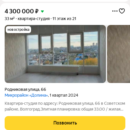
4 300 000
₽
33 м²
квартира-студия
11 этаж из 21
новостройка
Родниковая улица
,
66
Микрорайон «Долина»
, 1 квартал 2024
Квартира-студия по адресу: Родниковая улица, 66 в Советском
районе, Волгоград.Элитная планировка: общая 33.00 / жилая
17.40 / кухня 5.80 кв. метров.Квартира в отличном состоянии.
В квартире сделан свежий современный ремонт, так что вам
Позвонить
не нужно будет