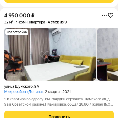
4 950 000
₽
32 м²
1-комн. квартира
4 этаж из 9
новостройка
улица Шумского
,
9А
Микрорайон «Долина»
, 2 квартал 2021
1-к квартира по адресу: им. гвардии сержанта Шумского ул, д.
9а в Советском районе;Планировка: общая 28.80 / жилая 15.00
/ кухня 7.80Квартира в отличном состоянии. Натяжные
потолки. Пластиковые окна. На полу ламинат. Есть
Позвонить