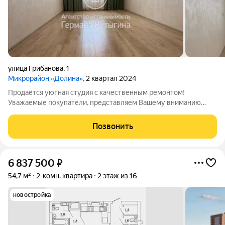
улица Грибанова
,
1
Микрорайон «Долина»
, 2 квартал 2024
Продаётся уютная студия с качественным ремонтом!
Уважаемые покупатели, представляем Вашему вниманию
светлую и современную студию в одном из лучших районов
Волгограда Родниковая Долина, квартал Приозерный.
Позвонить
Преимущества квартиры: - Видовая квартира на
6 837 500
₽
54,7 м²
2-комн. квартира
2 этаж из 16
новостройка