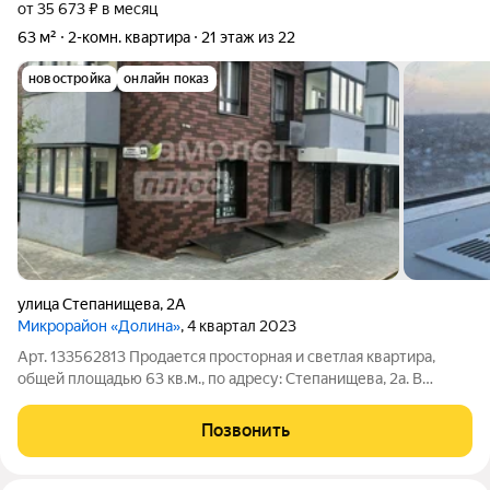
от 35 673 ₽ в месяц
63 м²
2-комн. квартира
21 этаж из 22
новостройка
онлайн показ
улица Степанищева
,
2А
Микрорайон «Долина»
, 4 квартал 2023
Арт. 133562813 Продается просторная и светлая квартира,
общей площадью 63 кв.м., по адресу: Степанищева, 2а. В
квартире выполнен современный евроремонт, создающий
атмосферу уюта и элегантности. Особое внимание было
Позвонить
уделено деталям, чтобы обеспечить