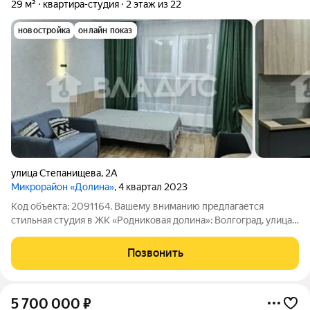
29 м²
квартира-студия
2 этаж из 22
новостройка
онлайн показ
улица Степанищева
,
2А
Микрорайон «Долина»
, 4 квартал 2023
Код объекта: 2091164. Вашему вниманию предлагается
стильная студия в ЖК «Родниковая долина»: Волгоград, улица
Степанищева, 2А. - Общая площадь: 29 кв. м. - Этаж: 2 из 22
удобно для семей с детьми, пожилых людей и тех, кто ценит
Позвонить
быстрый доступ без
5 700 000
₽