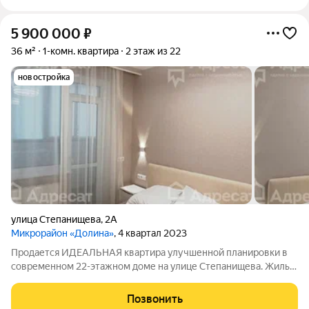
5 900 000
₽
36 м²
1-комн. квартира
2 этаж из 22
новостройка
улица Степанищева
,
2А
Микрорайон «Долина»
, 4 квартал 2023
Продается ИДЕАЛЬНАЯ квартира улучшенной планировки в
современном 22-этажном доме на улице Степанищева. Жилье
расположено на 2 этаже! Общая площадь составляет 36 м и
включает в себя ПРОСТОРНУЮ кухню площадью 10 м,
Позвонить
спальню и гостинную! В квартире