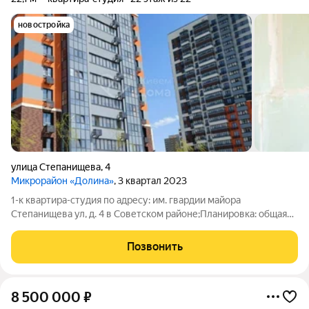
новостройка
улица Степанищева
,
4
Микрорайон «Долина»
, 3 квартал 2023
1-к квартира-студия по адресу: им. гвардии майора
Степанищева ул, д. 4 в Советском районе;Планировка: общая
21.30 / жилая 7.83 / кухня 5.21Пластиковые окна. Есть
застекленная лоджияКвартира не угловая, окна выходят вид на
Позвонить
ДолинуУсловия продажи: 1
8 500 000
₽