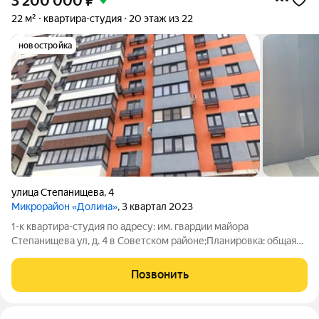
3 200 000
₽
22 м²
квартира-студия
20 этаж из 22
новостройка
улица Степанищева
,
4
Микрорайон «Долина»
, 3 квартал 2023
1-к квартира-студия по адресу: им. гвардии майора
Степанищева ул, д. 4 в Советском районе;Планировка: общая
22.00 / жилая 9.00 / кухня 9.00Пластиковые окна. Выровнены
стены, залита стяжка.Квартира не угловая, окна выходят на
Позвонить
улицу.Рядом с домом: