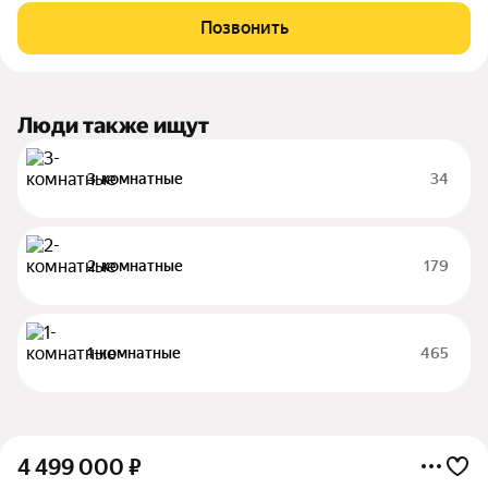
Степанищева, 4. Рядом располагаются улицы: Шумского,
Позвонить
Грибанова, Курсекова. Объект представляет
Люди также ищут
3-комнатные
34
2-комнатные
179
1-комнатные
465
4 499 000
₽