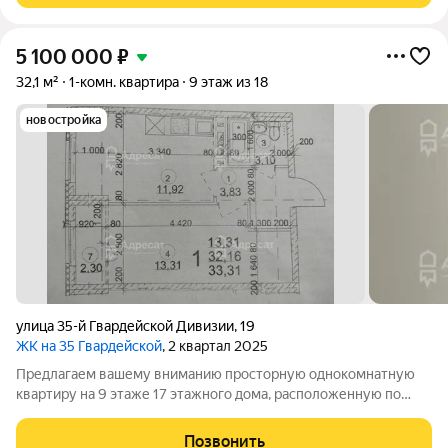
5 100 000
₽
32,1 м²
1-комн. квартира
9 этаж из 18
новостройка
улица 35-й Гвардейской Дивизии
,
19
ЖК на 35 Гвардейской
, 2 квартал 2025
Предлагаем вашему вниманию просторную однокомнатную
квартиру на 9 этаже 17 этажного дома, расположенную по
адресу Ж.К на 35-й Гвардейская, д. 19, Советский район. Рядом
располагаются улицы : Электролесовская, Удмуртский
Позвонить