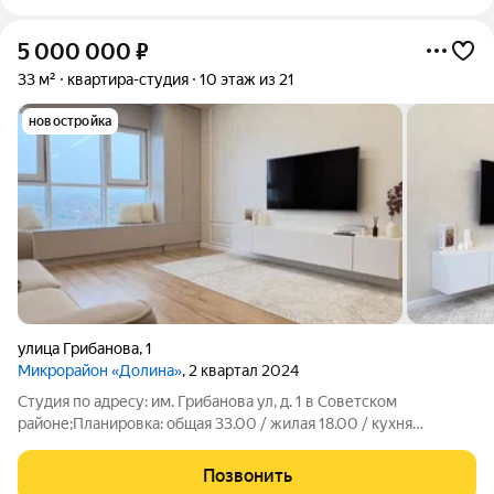
5 000 000
₽
33 м²
квартира-студия
10 этаж из 21
новостройка
улица Грибанова
,
1
Микрорайон «Долина»
, 2 квартал 2024
Студия по адресу: им. Грибанова ул, д. 1 в Советском
районе;Планировка: общая 33.00 / жилая 18.00 / кухня
5.00Квартира в хорошем состоянии. Натяжные потолки.
Пластиковые окна. На полу ламинат.Квартира не угловая, окна
Позвонить
выходят на улицуУсловия продажи: