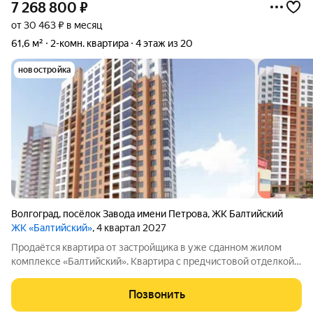
7 268 800
₽
от 30 463 ₽ в месяц
61,6 м²
2-комн. квартира
4 этаж из 20
новостройка
Волгоград
,
посёлок Завода имени Петрова
,
ЖК Балтийский
ЖК «Балтийский»
, 4 квартал 2027
Продаётся квартира от застройщика в уже сданном жилом
комплексе «Балтийский». Квартира с предчистовой отделкой в
новом доме подойдёт для оформления семейной ипотеки.
Ключи передадут в день сделки. Продавец юридическое лицо
Позвонить
(застройщик), по квартире