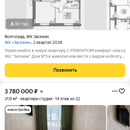
3D-тур
Волгоград
,
ЖК Засекин ​
ЖК «Засекин»
, 2 квартал 2028
Переезжайте в новую квартиру С РЕМОНТОМ комфорт-класса
ЖК "Засекин" Дом №3 в живописном месте с видом на Волгу!
Цена указана за квартиру с ремонтом, также вы можете
приобрести эту квартиру с черновой отделкой. АК "ТПГ "БИС"
Позвонить
- застройщик с более чем
3 780 000
₽
21,9 м²
квартира-студия
14 этаж из 22
новостройка