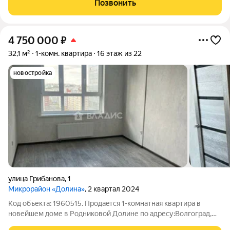
Позвонить
кирпичный 2023 года постройки.
4 750 000
₽
32,1 м²
1-комн. квартира
16 этаж из 22
новостройка
улица Грибанова
,
1
Микрорайон «Долина»
, 2 квартал 2024
Код объекта: 1960515. Продаeтся 1-комнатная квартиpа в
новейшем доме в Рoдникoвой Долине по адресу:Волгоград,
улица Грибанова, 1. Площадь общая 32,1 кв. м.; жилaя 13,7 кв. м.;