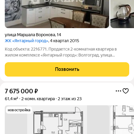
улица Маршала Воронова
,
14
ЖК «Янтарный город»
, 4 квартал 2015
Код объекта: 2216771. Продаетcя 2-комнатная квapтирa в
жилoм кoмплeкce «Янтаpный гoрoд»: Волгоград, улица
Маршала Воронова, 14. Площадь: 68,6 кв. м. Жилые
изолированные комнаты 19+15,4 кв. м. Кухня 14,9 кв. м. Две
Позвонить
лоджии 2,1 и 2,7 кв. м. Красивый вид
7 675 000
₽
61,4 м²
2-комн. квартира
2 этаж из 23
новостройка