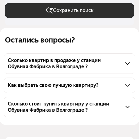
Сохранить поиск
Остались вопросы?
Сколько квартир в продаже у станции
Обувная Фабрика в Волгограде ?
На Яндекс Недвижимости в продаже у станции 
Обувная Фабрика в Волгограде 689 квартир, из них 
Как выбрать свою лучшую квартиру?
39 объявлений от агентств, 650 объявлений от 
Чтобы купить квартиру в монолитном доме у 
застройщиков
станции Обувная Фабрика, воспользуйтесь 
Сколько стоит купить квартиру у станции
Обувная Фабрика в Волгограде ?
тепловой картой для оценки инфраструктуры и 
транспортной доступности в выбранном районе у 
Цена за 
90 395 — 193 226 ₽
станции Обувная Фабрика в Волгограде
квадратный 
Для легкого выбора подходящей квартиры в 
метр