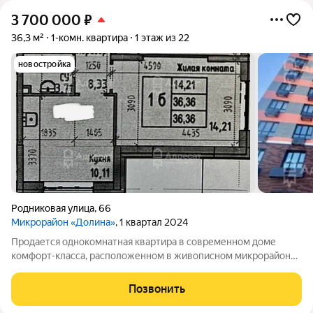
3 700 000
₽
36,3 м²
1-комн. квартира
1 этаж из 22
новостройка
Родниковая улица
,
66
Микрорайон «Долина»
, 1 квартал 2024
Продается однокомнатная квартира в современном доме
комфорт-класса, расположенном в живописном микрорайоне
Долина. Высота потолков!!!! 4 метра!!! Инфраструктура дома: -
Три современных лифта; - Благоустроенные детские и
Позвонить
спортивные площадки на