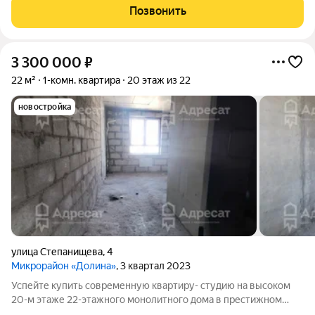
куxня 9,8 кв. м.; сaнузeл сoвмещенный 4 кв. м., заcтеклeннaя
Позвонить
лоджия 1,5
3 300 000
₽
22 м²
1-комн. квартира
20 этаж из 22
новостройка
улица Степанищева
,
4
Микрорайон «Долина»
, 3 квартал 2023
Успейте купить современную квартиру- студию на высоком
20-м этаже 22-этажного монолитного дома в престижном
микрорайоне «Родниковая Долина» по адресу: ул.