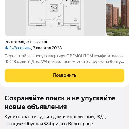
Волгоград
,
ЖК Засекин ​
ЖК «Засекин»
, 3 квартал 2028
Переезжайте в новую квартиру С РЕМОНТОМ комфорт-класса
ЖК "Засекин" Дом №4 в живописном месте с видом на Волгу!
Цена указана за квартиру с ремонтом, также вы можете
приобрести эту квартиру с черновой отделкой. АК "ТПГ "БИС"
Позвонить
- застройщик с более чем
Сохраняйте поиск и не упускайте
новые объявления
Купить квартиру, тип дома: монолитный, Ж/Д
станция: Обувная Фабрика в Волгограде