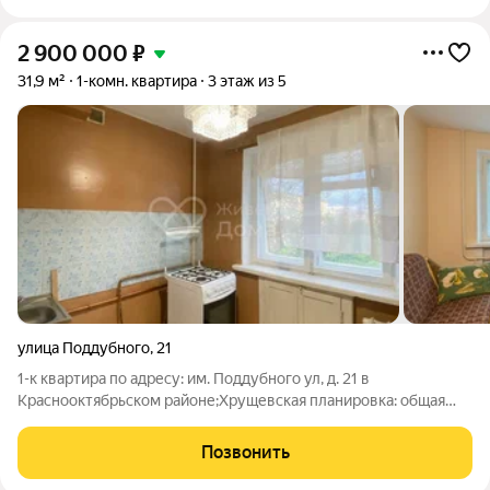
2 900 000
₽
31,9 м²
1-комн. квартира
3 этаж из 5
улица Поддубного
,
21
1-к квартира по адресу: им. Поддубного ул, д. 21 в
Краснооктябрьском районе;Хрущевская планировка: общая
31.90 / жилая 17.60 / кухня 6.00На полу линолеум. Есть
застекленный пластиком балконКвартира не угловая, окна
Позвонить
выходят во дворУсловия продажи: 1