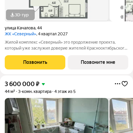
3D-тур
улица Качалова
,
44
ЖК «Северный»
, 4 квартал 2027
Жилой комплекс «Северный» это продолжение проекта,
который уже заслужил доверие жителей Краснооктябрьского
района. Комплекс ценят за продуманные планировки,
благоустроенную территорию и комфортную среду для
Позвонить
Позвоните мне
жизни. Новый этап проекта создан с учетом
3 600 000
₽
44 м²
3-комн. квартира
4 этаж из 5