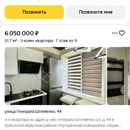
района. Комплекс ценят за продуманные планировки,
благоустроенную территорию и комфортную среду для
Позвонить
Позвоните мне
жизни. Новый этап проекта создан с учетом
6 050 000
₽
51,7 м²
3-комн. квартира
7 этаж из 9
улица Генерала Штеменко
,
44
3-к квартира по адресу: им. генерала Штеменко ул, д. 44 в
Краснооктябрьском районе;Улучшенная планировка: общая