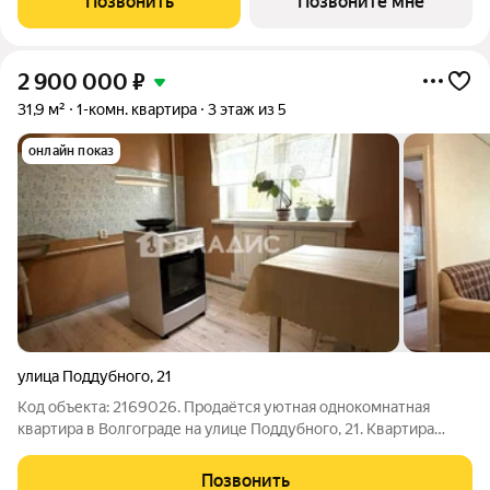
Позвонить
Позвоните мне
жизни. Новый этап проекта создан с учетом
2 900 000
₽
31,9 м²
1-комн. квартира
3 этаж из 5
онлайн показ
улица Поддубного
,
21
Код объекта: 2169026. Продаётся уютная однокомнатная
квартира в Волгограде на улице Поддубного, 21. Квартира
общей площадью 30 кв. м. Жилая площадь 17.6 кв. м. Кухня 6
кв. м. Квартира расположена на комфортном третьем этаже
Позвонить