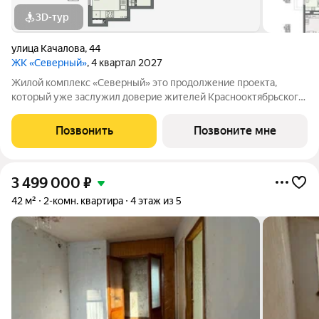
3D-тур
улица Качалова
,
44
ЖК «Северный»
, 4 квартал 2027
Жилой комплекс «Северный» это продолжение проекта,
который уже заслужил доверие жителей Краснооктябрьского
района. Комплекс ценят за продуманные планировки,
благоустроенную территорию и комфортную среду для
Позвонить
Позвоните мне
жизни. Новый этап проекта создан с учетом
3 499 000
₽
42 м²
2-комн. квартира
4 этаж из 5