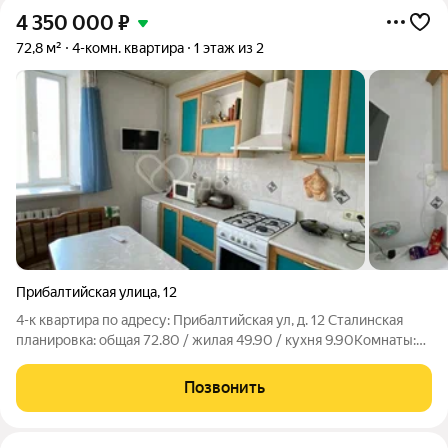
4 350 000
₽
72,8 м²
4-комн. квартира
1 этаж из 2
Прибалтийская улица
,
12
4-к квартира по адресу: Прибалтийская ул, д. 12 Сталинская
планировка: общая 72.80 / жилая 49.90 / кухня 9.90Комнаты:
13.9 + 12.1 + 13.4 + 10.53 метровКвартира в очень хорошем
состоянии. Подвесные потолки. Пластиковые окна. На полу
Позвонить
линолеум. Есть