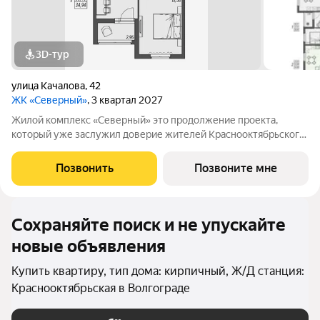
3D-тур
улица Качалова
,
42
ЖК «Северный»
, 3 квартал 2027
Жилой комплекс «Северный» это продолжение проекта,
который уже заслужил доверие жителей Краснооктябрьского
района. Комплекс ценят за продуманные планировки,
благоустроенную территорию и комфортную среду для
Позвонить
Позвоните мне
жизни. Новый этап проекта создан с учетом
Сохраняйте поиск и не упускайте
новые объявления
Купить квартиру, тип дома: кирпичный, Ж/Д станция:
Краснооктябрьская в Волгограде