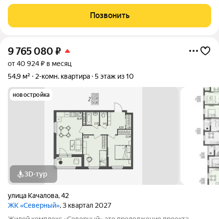
50.90 / жилая 33.00 / кухня 6.00Комнаты: 13.8 + 10.7 + 8.5
метровКвартира в отличном состоянии. Натяжные,
Позвонить
дизайнерские потолки.
9 765 080
₽
от 40 924 ₽ в месяц
54,9 м²
2-комн. квартира
5 этаж из 10
новостройка
3D-тур
улица Качалова
,
42
ЖК «Северный»
, 3 квартал 2027