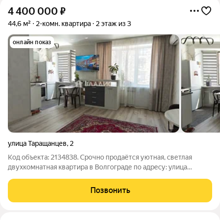
4 400 000
₽
44,6 м²
2-комн. квартира
2 этаж из 3
онлайн показ
улица Таращанцев
,
2
Код объекта: 2134838. Срочно продаётся уютная, светлая
двухкомнатная квартира в Волгограде по адресу: улица
Таращанцев, 2. Квартира расположена на втором этаже
трёхэтажного кирпичного дома. Общая площадь составляет
Позвонить
44,6 кв. м, из которых 29,9 кв. м