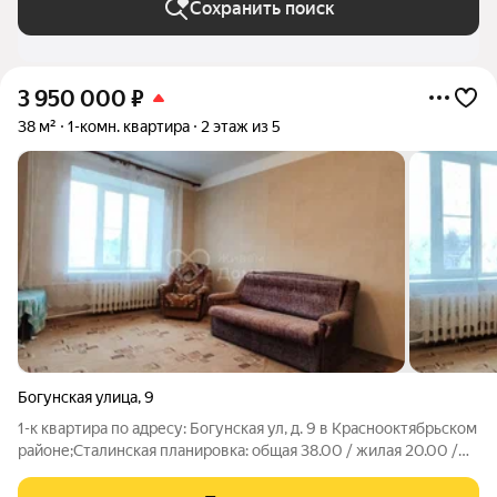
Сохранить поиск
3 950 000
₽
38 м²
1-комн. квартира
2 этаж из 5
Богунская улица
,
9
1-к квартира по адресу: Богунская ул, д. 9 в Краснооктябрьском
районе;Сталинская планировка: общая 38.00 / жилая 20.00 /
кухня 9.00Квартира в хорошем состоянии. Пластиковые окна.
На полу линолеум.Квартира не угловая, окна выходят на улицу