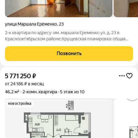
улица Маршала Ерёменко
,
23
2-к квартира по адресу: им. маршала Еременко ул, д. 23 в
Краснооктябрьском районе;Хрущевская планировка: общая
41.00 / жилая 25.20 / кухня 6.30Комнаты: 15.4 + 9.80
метровПластиковые окна. На полу линолеум.При продаже
Позвонить
остается: кухонный
5 771 250
₽
от 24 186 ₽ в месяц
46,2 м²
2-комн. квартира
5 этаж из 10
новостройка