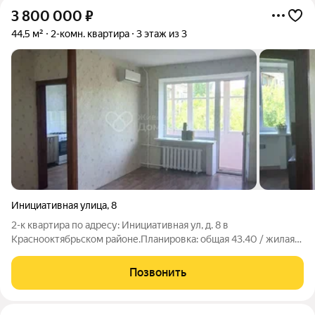
3 800 000
₽
44,5 м²
2-комн. квартира
3 этаж из 3
Инициативная улица
,
8
2-к квартира по адресу: Инициативная ул, д. 8 в
Краснооктябрьском районе.Планировка: общая 43.40 / жилая
31.40 / кухня 6.00Раздельные комнаты: 18.3 + 13.1
метровТёплая, светлая квартира на третьем этаже кирпичной
Позвонить
трёхэтажки, где свежий современный