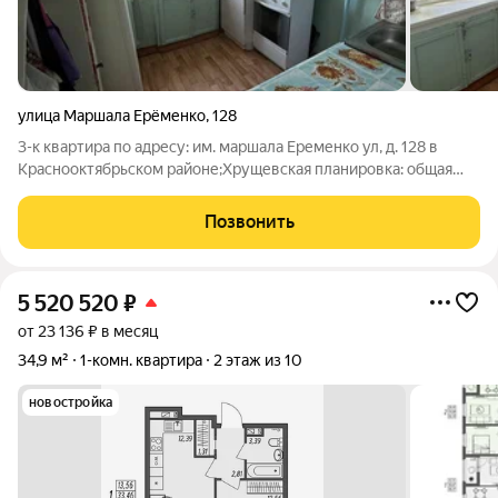
улица Маршала Ерёменко
,
128
3-к квартира по адресу: им. маршала Еременко ул, д. 128 в
Краснооктябрьском районе;Хрущевская планировка: общая
43.10 / жилая 31.40 / кухня 5.70Комнаты: 18 + 7.6 + 5.8
метровПластиковые окна. На полу линолеум. Стоят счетчики
Позвонить
на воду, газ ,свет. Есть
5 520 520
₽
от 23 136 ₽ в месяц
34,9 м²
1-комн. квартира
2 этаж из 10
новостройка