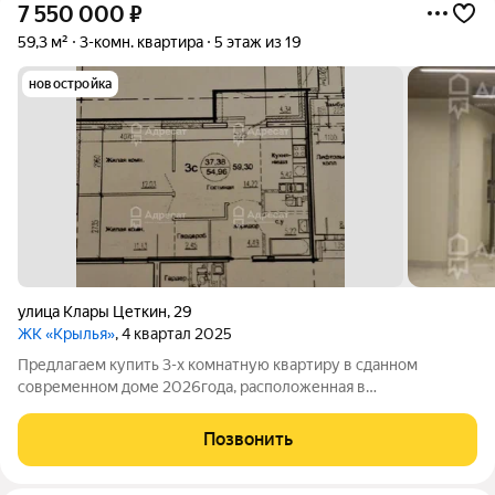
7 550 000
₽
59,3 м²
3-комн. квартира
5 этаж из 19
новостройка
улица Клары Цеткин
,
29
ЖК «Крылья»
, 4 квартал 2025
Предлагаем купить 3-х комнатную квартиру в сданном
современном доме 2026года, расположенная в
Краснооктябрьском района, ЖК "Крылья". В шаговой
доступности улицы: Штеменко, Хользунова, Таращанцев,
Позвонить
Еременко. Общая площадь: 59,30 кв.м., Площадь без