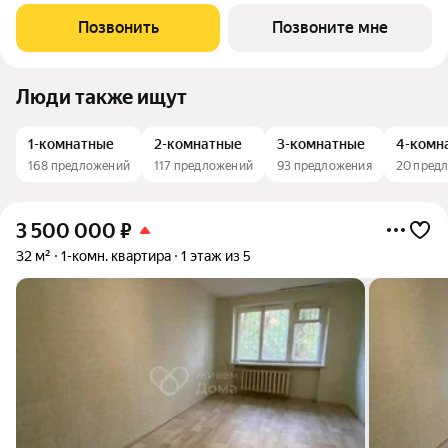
района. Комплекс ценят за продуманные планировки,
благоустроенную территорию и комфортную среду для
Позвонить
Позвоните мне
жизни. Новый этап проекта создан с учетом
Люди также ищут
1-комнатные
2-комнатные
3-комнатные
4-комн
168 предложений
117 предложений
93 предложения
20 пред
3 500 000
₽
32 м²
1-комн. квартира
1 этаж из 5