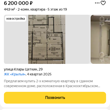
6 200 000
₽
44,9 м²
2-комн. квартира
5 этаж из 19
новостройка
улица Клары Цеткин
,
29
ЖК «Крылья»
, 4 квартал 2025
Предлагаем купить 2-х комнатную квартиру в сданном
современном доме, расположенная в Краснооктябрьском
района, ЖК "Крылья". В шаговой доступности улицы:
Штеменко, Хользунова, Таращанцев, Еременко. Общая
Позвонить
площадь: 49,42 кв.м., Площадь без учета лоджии