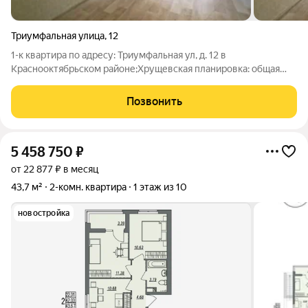
Триумфальная улица
,
12
1-к квартира по адресу: Триумфальная ул, д. 12 в
Краснооктябрьском районе;Хрущевская планировка: общая
32.00 / жилая 17.00 / кухня 7.00Квартира в хорошем
состоянии. Натяжные потолки. Пластиковые окна. На полу
Позвонить
линолеум.Квартира не угловая, окна
5 458 750
₽
от 22 877 ₽ в месяц
43,7 м²
2-комн. квартира
1 этаж из 10
новостройка