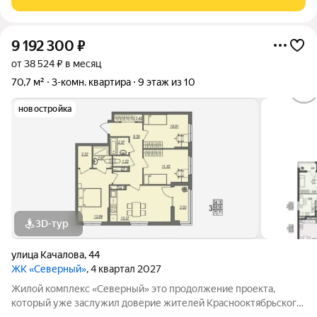
пятиэтажного кирпичного
9 192 300
₽
от 38 524 ₽ в месяц
70,7 м²
3-комн. квартира
9 этаж из 10
новостройка
3D-тур
улица Качалова
,
44
ЖК «Северный»
, 4 квартал 2027
Жилой комплекс «Северный» это продолжение проекта,
который уже заслужил доверие жителей Краснооктябрьского