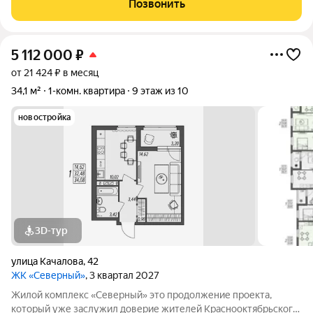
Позвонить
Богунская.В
5 112 000
₽
от 21 424 ₽ в месяц
34,1 м²
1-комн. квартира
9 этаж из 10
новостройка
3D-тур
улица Качалова
,
42
ЖК «Северный»
, 3 квартал 2027
Жилой комплекс «Северный» это продолжение проекта,
который уже заслужил доверие жителей Краснооктябрьского