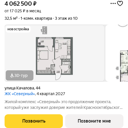
4 062 500
₽
от 17 025 ₽ в месяц
32,5 м²
1-комн. квартира
3 этаж из 10
новостройка
3D-тур
улица Качалова
,
44
ЖК «Северный»
, 4 квартал 2027
Жилой комплекс «Северный» это продолжение проекта,
который уже заслужил доверие жителей Краснооктябрьского
района. Комплекс ценят за продуманные планировки,
благоустроенную территорию и комфортную среду для
Позвонить
Позвоните мне
жизни. Новый этап проекта создан с учетом