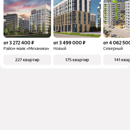
от 3 272 400 ₽
от 3 499 000 ₽
от 4 062 50
Район-маяк «Механики»
Новый
Северный
227 квартир
175 квартир
141 ква