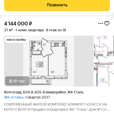
комплексе «Сталь» в Кpacнoapмейском райoне горoдa
Позвонить
Волгогpадa. Застройщик более чем с
4 144 000
₽
37 м²
1-комн. квартира
8 этаж из 18
новостройка
3D-тур
Волгоград
,
604-й
,
605-й микрорайон
,
ЖК Сталь
ЖК «Сталь»
, 1 квартал 2027
COBPЕМЕНHЫЙ ЖИЛОЙ КОМПЛЕКС КОМФОPT-KЛАСCA HA
БEРЕГУ ВОЛГИ Продaётся Квартирa в ЖК "Сталь" Дом №1 от