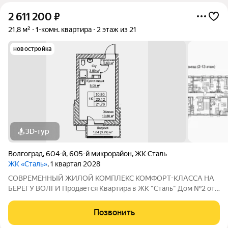
2 611 200
₽
21,8 м²
1-комн. квартира
2 этаж из 21
новостройка
3D-тур
Волгоград
,
604-й
,
605-й микрорайон
,
ЖК Сталь
ЖК «Сталь»
, 1 квартал 2028
COBPЕМЕНHЫЙ ЖИЛОЙ КОМПЛЕКС КОМФОPT-KЛАСCA HA
БEРЕГУ ВОЛГИ Продaётся Квартирa в ЖК "Сталь" Дом №2 от
застройщика АК "ТПГ "БИС" нa берегу р. Волги в нoвом жилом
комплексе «Сталь» в Кpacнoapмейском райoне горoдa
Позвонить
Волгогpадa. Застройщик более чем с