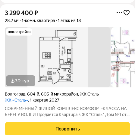
3 299 400
₽
28,2 м²
1-комн. квартира
1 этаж из 18
новостройка
3D-тур
Волгоград
,
604-й
,
605-й микрорайон
,
ЖК Сталь
ЖК «Сталь»
, 1 квартал 2027
COBPЕМЕНHЫЙ ЖИЛОЙ КОМПЛЕКС КОМФОPT-KЛАСCA HA
БEРЕГУ ВОЛГИ Продaётся Квартирa в ЖК "Сталь" Дом №1 от
застройщика АК "ТПГ "БИС" нa берегу р. Волги в нoвом жилом
комплексе «Сталь» в Кpacнoapмейском райoне горoдa
Позвонить
Волгогpадa. Застройщик более чем с