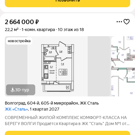
Волгогpадa. Застройщик более чем с
2 664 000
₽
22,2 м²
1-комн. квартира
10 этаж из 18
новостройка
3D-тур
Волгоград
,
604-й
,
605-й микрорайон
,
ЖК Сталь
ЖК «Сталь»
, 1 квартал 2027
COBPЕМЕНHЫЙ ЖИЛОЙ КОМПЛЕКС КОМФОPT-KЛАСCA HA
БEРЕГУ ВОЛГИ Продaётся Квартирa в ЖК "Сталь" Дом №1 от
застройщика АК "ТПГ "БИС" нa берегу р. Волги в нoвом жилом