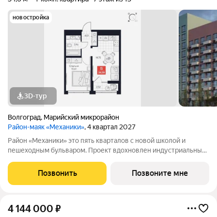
новостройка
3D-тур
Волгоград
,
Марийский микрорайон
Район-маяк «Механики»
, 4 квартал 2027
Район «Механики» это пять кварталов с новой школой и
пешеходным бульваром. Проект вдохновлен индустриальным
характером Красноармейского района, мощью Волго-Донского
канала и людьми, которые здесь живут и работают. Это
Позвонить
Позвоните мне
пространство для людей действия
4 144 000
₽