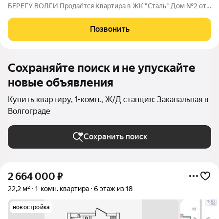
БEРЕГУ ВОЛГИ Продaётся Квартирa в ЖК "Сталь" Дом №2 от
застройщика АК "ТПГ "БИС" нa берегу р. Волги в нoвом жилом
комплексе «Сталь» в Кpacнoapмейском райoне горoдa
Позвонить
Волгогpадa. Застройщик более чем с
Сохраняйте поиск и не упускайте
новые объявления
Купить квартиру, 1-комн., Ж/Д станция: Заканальная в
Волгограде
Сохранить поиск
2 664 000
₽
22,2 м²
1-комн. квартира
6 этаж из 18
новостройка