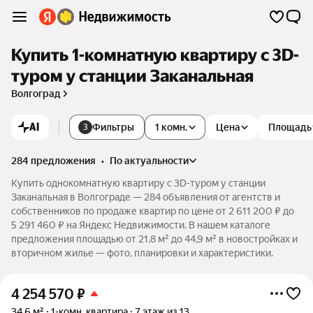
Купить 1-комнатную квартиру c 3D-
туром у станции Заканальная
Волгоград
AI
Фильтры
1 комн.
Цена
Площадь
3
284 предложения
•
по актуальности
Купить однокомнатную квартиру c 3D-туром у станции
Заканальная в Волгограде — 284 объявления от агентств и
собственников по продаже квартир по цене от 2 611 200 ₽ до
5 291 460 ₽ на Яндекс Недвижимости. В нашем каталоге
предложения площадью от 21,8 м² до 44,9 м² в новостройках и
вторичном жилье — фото, планировки и характеристики.
4 254 570
₽
34,6 м²
1-комн. квартира
7 этаж из 13