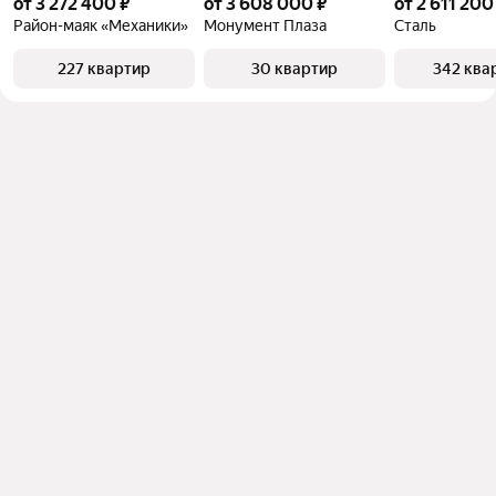
от 3 272 400 ₽
от 3 608 000 ₽
от 2 611 200
Район-маяк «Механики»
Монумент Плаза
Сталь
227 квартир
30 квартир
342 ква