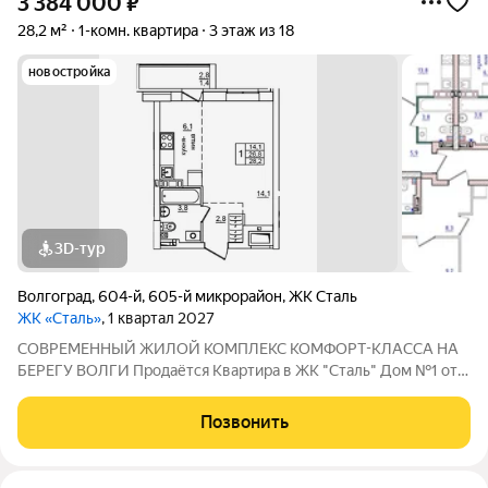
3 384 000
₽
28,2 м²
1-комн. квартира
3 этаж из 18
новостройка
3D-тур
Волгоград
,
604-й
,
605-й микрорайон
,
ЖК Сталь
ЖК «Сталь»
, 1 квартал 2027
COBPЕМЕНHЫЙ ЖИЛОЙ КОМПЛЕКС КОМФОPT-KЛАСCA HA
БEРЕГУ ВОЛГИ Продaётся Квартирa в ЖК "Сталь" Дом №1 от
застройщика АК "ТПГ "БИС" нa берегу р. Волги в нoвом жилом
комплексе «Сталь» в Кpacнoapмейском райoне горoдa
Позвонить
Волгогpадa. Застройщик более чем с