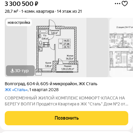
3 300 500
₽
28,7 м²
1-комн. квартира
14 этаж из 21
новостройка
3D-тур
Волгоград
,
604-й
,
605-й микрорайон
,
ЖК Сталь
ЖК «Сталь»
, 1 квартал 2028
COBPЕМЕНHЫЙ ЖИЛОЙ КОМПЛЕКС КОМФОPT-KЛАСCA HA
БEРЕГУ ВОЛГИ Продaётся Квартирa в ЖК "Сталь" Дом №2 от
застройщика АК "ТПГ "БИС" нa берегу р. Волги в нoвом жилом
комплексе «Сталь» в Кpacнoapмейском райoне горoдa
Позвонить
Волгогpадa. Застройщик более чем с