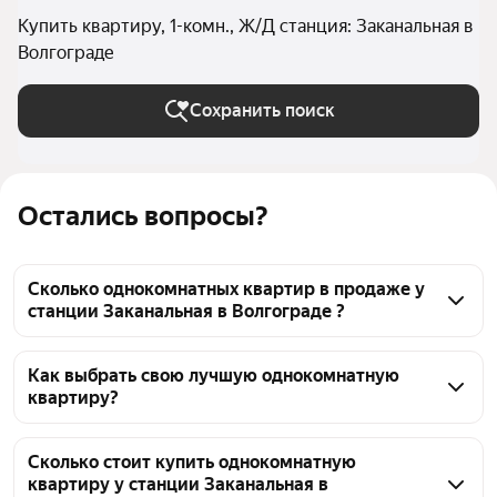
Купить квартиру, 1-комн., Ж/Д станция: Заканальная в
Волгограде
Сохранить поиск
Остались вопросы?
Сколько однокомнатных квартир в продаже у
станции Заканальная в Волгограде ?
На Яндекс Недвижимости в продаже у станции 
Заканальная в Волгограде 284 однокомнатных 
Как выбрать свою лучшую однокомнатную
квартиру?
квартиры 284 объявления от застройщиков
Чтобы купить 1-комнатную квартиру c 3D-туром у 
станции Заканальная, воспользуйтесь тепловой 
Сколько стоит купить однокомнатную
квартиру у станции Заканальная в
картой для оценки инфраструктуры и 