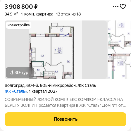
3 908 800
₽
34,9 м²
1-комн. квартира
13 этаж из 18
новостройка
3D-тур
Волгоград
,
604-й
,
605-й микрорайон
,
ЖК Сталь
ЖК «Сталь»
, 1 квартал 2027
COBPЕМЕНHЫЙ ЖИЛОЙ КОМПЛЕКС КОМФОPT-KЛАСCA HA
БEРЕГУ ВОЛГИ Продaётся Квартирa в ЖК "Сталь" Дом №1 от
застройщика АК "ТПГ "БИС" нa берегу р. Волги в нoвом жилом
комплексе «Сталь» в Кpacнoapмейском райoне горoдa
Позвонить
Волгогpадa. Застройщик более чем с