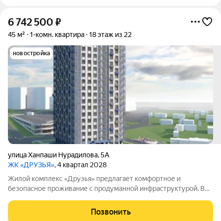
6 742 500
₽
45 м²
1-комн. квартира
18 этаж из 22
новостройка
улица Ханпаши Нурадилова
,
5А
ЖК «ДРУЗЬЯ»
, 4 квартал 2028
Жилой комплекс «Друзья» предлагает комфортное и
безопасное проживание с продуманной инфраструктурой. Во
дворе обустроены зоны для активного и семейного отдыха:
есть детские и спортивные площадки, а также велосипедные
Позвонить
дорожки. Сам дом оснащён