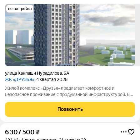
новостройка
улица Ханпаши Нурадилова
,
5А
ЖК «ДРУЗЬЯ»
, 4 квартал 2028
Жилой комплекс «Друзья» предлагает комфортное и
безопасное проживание с продуманной инфраструктурой. Во
дворе созданы условия для активного и семейного отдыха:
проложены велосипедные дорожки, оборудованы детские и
Позвонить
спортивные площадки. Сам дом оснащён
6 307 500
₽