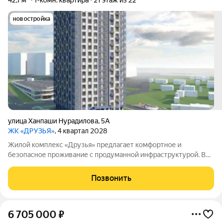
42,1 м²
1-комн. квартира
21 этаж из 22
новостройка
улица Ханпаши Нурадилова
,
5А
ЖК «ДРУЗЬЯ»
, 4 квартал 2028
Жилой комплекс «Друзья» предлагает комфортное и
безопасное проживание с продуманной инфраструктурой. Во
дворе созданы условия для активного и семейного отдыха:
проложены велосипедные дорожки, оборудованы детские и
Позвонить
спортивные площадки. В самом
6 705 000
₽