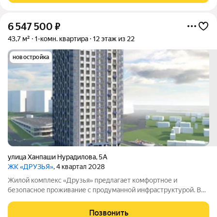
6 547 500
₽
43,7 м²
1-комн. квартира
12 этаж из 22
новостройка
улица Ханпаши Нурадилова
,
5А
ЖК «ДРУЗЬЯ»
, 4 квартал 2028
Жилой комплекс «Друзья» предлагает комфортное и
безопасное проживание с продуманной инфраструктурой. Во
дворе созданы условия для активного и семейного отдыха:
проложены велосипедные дорожки, оборудованы детские и
Позвонить