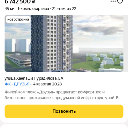
6 742 500
₽
45 м²
1-комн. квартира
21 этаж из 22
новостройка
улица Ханпаши Нурадилова
,
5А
ЖК «ДРУЗЬЯ»
, 4 квартал 2028
Жилой комплекс «Друзья» предлагает комфортное и
безопасное проживание с продуманной инфраструктурой. Во
дворе созданы условия для активного и семейного отдыха:
проложены велосипедные дорожки, оборудованы детские и
Позвонить
спортивные площадки. Сам дом оснащён