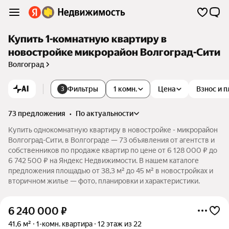
Купить 1-комнатную квартиру в
новостройке микрорайон Волгоград-Сити
Волгоград
AI
Фильтры
1 комн.
Цена
Взнос и 
3
73 предложения
•
по актуальности
Купить однокомнатную квартиру в новостройке - микрорайон
Волгоград-Сити, в Волгограде — 73 объявления от агентств и
собственников по продаже квартир по цене от 6 128 000 ₽ до
6 742 500 ₽ на Яндекс Недвижимости. В нашем каталоге
предложения площадью от 38,3 м² до 45 м² в новостройках и
вторичном жилье — фото, планировки и характеристики.
6 240 000
₽
41,6 м²
1-комн. квартира
12 этаж из 22