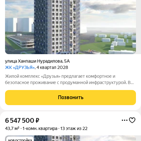
улица Ханпаши Нурадилова
,
5А
ЖК «ДРУЗЬЯ»
, 4 квартал 2028
Жилой комплекс «Друзья» предлагает комфортное и
безопасное проживание с продуманной инфраструктурой. Во
дворе обустроены зоны для активного и семейного отдыха:
есть детские площадки, спортивная площадка и велосипедные
Позвонить
дорожки. Сам дом оснащён
6 547 500
₽
43,7 м²
1-комн. квартира
13 этаж из 22
новостройка