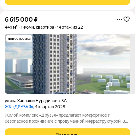
спортивные площадки. Сам дом оснащён
6 615 000
₽
44,1 м²
1-комн. квартира
14 этаж из 22
новостройка
улица Ханпаши Нурадилова
,
5А
ЖК «ДРУЗЬЯ»
, 4 квартал 2028
Жилой комплекс «Друзья» предлагает комфортное и
безопасное проживание с продуманной инфраструктурой. Во
дворе обустроены зоны для активного и семейного отдыха:
проложены велосипедные дорожки, установлены детские и