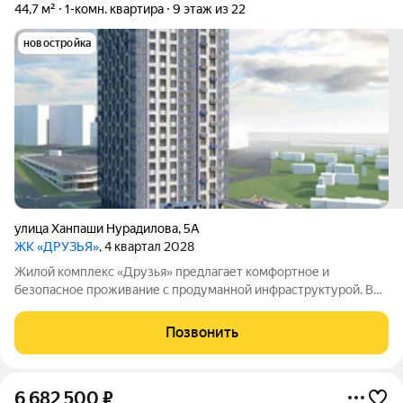
44,7 м²
1-комн. квартира
9 этаж из 22
новостройка
улица Ханпаши Нурадилова
,
5А
ЖК «ДРУЗЬЯ»
, 4 квартал 2028
Жилой комплекс «Друзья» предлагает комфортное и
безопасное проживание с продуманной инфраструктурой. Во
дворе созданы условия для активного и семейного отдыха:
проложены велосипедные дорожки, обустроены детские и
Позвонить
спортивные площадки. В самом
6 682 500
₽