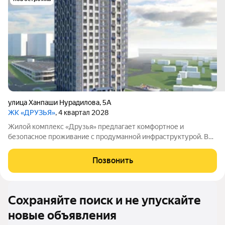
улица Ханпаши Нурадилова
,
5А
ЖК «ДРУЗЬЯ»
, 4 квартал 2028
Жилой комплекс «Друзья» предлагает комфортное и
безопасное проживание с продуманной инфраструктурой. Во
дворе обустроены зоны для активного и семейного отдыха:
есть детские площадки, спортивная площадка и велосипедные
Позвонить
дорожки. Сам дом оснащён
Сохраняйте поиск и не упускайте
новые объявления