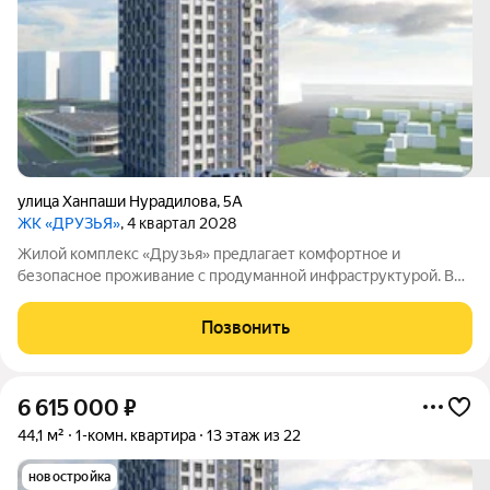
улица Ханпаши Нурадилова
,
5А
ЖК «ДРУЗЬЯ»
, 4 квартал 2028
Жилой комплекс «Друзья» предлагает комфортное и
безопасное проживание с продуманной инфраструктурой. Во
дворе обустроены зоны для активного и семейного отдыха:
есть детские и спортивные площадки, а также велосипедные
Позвонить
дорожки. Сам дом оснащён
6 615 000
₽
44,1 м²
1-комн. квартира
13 этаж из 22
новостройка