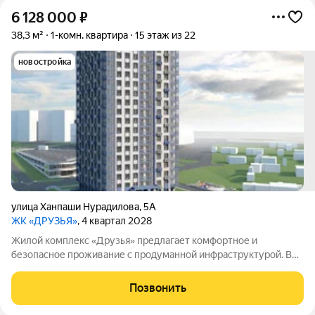
6 128 000
₽
38,3 м²
1-комн. квартира
15 этаж из 22
новостройка
улица Ханпаши Нурадилова
,
5А
ЖК «ДРУЗЬЯ»
, 4 квартал 2028
Жилой комплекс «Друзья» предлагает комфортное и
безопасное проживание с продуманной инфраструктурой. Во
дворе созданы условия для активного и семейного отдыха:
проложены велосипедные дорожки, оборудованы детские и
Позвонить
спортивные площадки. В самом