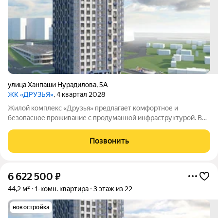
улица Ханпаши Нурадилова
,
5А
ЖК «ДРУЗЬЯ»
, 4 квартал 2028
Жилой комплекс «Друзья» предлагает комфортное и
безопасное проживание с продуманной инфраструктурой. Во
дворе обустроены зоны для активного и семейного отдыха:
есть детские и спортивные площадки, а также велосипедные
Позвонить
дорожки. Сам дом оснащён
6 622 500
₽
44,2 м²
1-комн. квартира
3 этаж из 22
новостройка