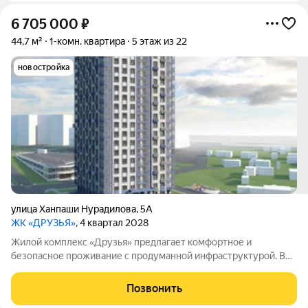
6 705 000
₽
44,7 м²
1-комн. квартира
5 этаж из 22
новостройка
улица Ханпаши Нурадилова
,
5А
ЖК «ДРУЗЬЯ»
, 4 квартал 2028
Жилой комплекс «Друзья» предлагает комфортное и
безопасное проживание с продуманной инфраструктурой. Во
дворе созданы условия для активного и семейного отдыха:
проложены велосипедные дорожки, обустроены детские и
Позвонить
спортивные площадки. Сам дом оснащён