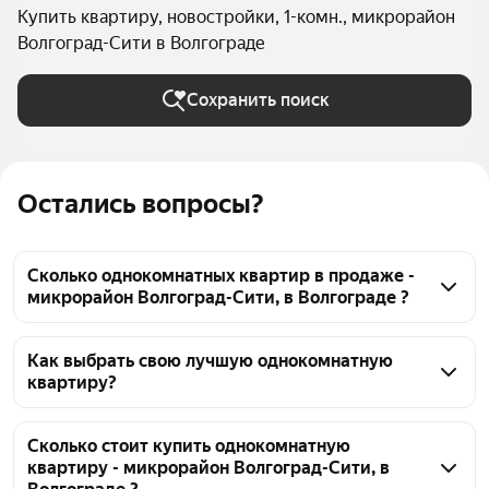
Купить квартиру, новостройки, 1-комн., микрорайон
Волгоград-Сити в Волгограде
Сохранить поиск
Остались вопросы?
Сколько однокомнатных квартир в продаже -
микрорайон Волгоград-Сити, в Волгограде ?
На Яндекс Недвижимости в продаже - микрорайон 
Волгоград-Сити, в Волгограде 73 однокомнатных 
Как выбрать свою лучшую однокомнатную
квартиру?
квартиры 73 объявления от застройщиков
Чтобы купить 1-комнатную квартиру в новостройке 
микрорайон Волгоград-Сити, воспользуйтесь 
Сколько стоит купить однокомнатную
квартиру - микрорайон Волгоград-Сити, в
тепловой картой для оценки инфраструктуры и 