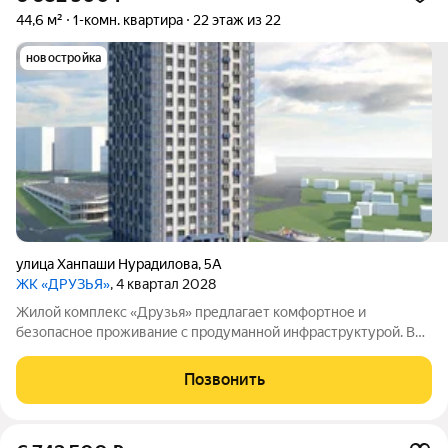
44,6 м²
1-комн. квартира
22 этаж из 22
новостройка
улица Ханпаши Нурадилова
,
5А
ЖК «ДРУЗЬЯ»
, 4 квартал 2028
Жилой комплекс «Друзья» предлагает комфортное и
безопасное проживание с продуманной инфраструктурой. Во
дворе созданы условия для активного и семейного отдыха:
проложены велосипедные дорожки, оборудованы детские и
Позвонить
спортивные площадки. Сам дом оснащён