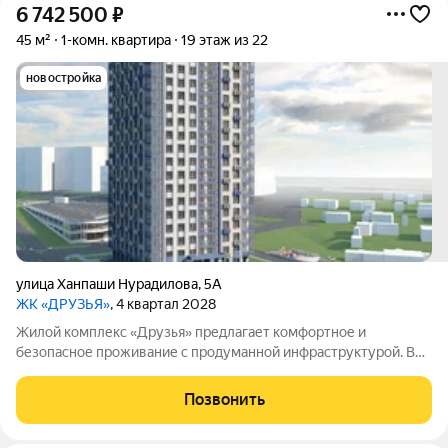
6 742 500
₽
45 м²
1-комн. квартира
19 этаж из 22
новостройка
улица Ханпаши Нурадилова
,
5А
ЖК «ДРУЗЬЯ»
, 4 квартал 2028
Жилой комплекс «Друзья» предлагает комфортное и
безопасное проживание с продуманной инфраструктурой. Во
дворе обустроены зоны для активного и семейного отдыха:
есть детские площадки, спортивная площадка и велосипедные
Позвонить
дорожки. Сам дом оснащён