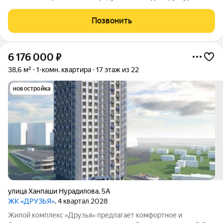
дворе обустроены зоны для активного и семейного отдыха:
есть детские площадки, спортивная площадка и велосипедные
Позвонить
дорожки. Сам дом оснащён
6 176 000
₽
38,6 м²
1-комн. квартира
17 этаж из 22
новостройка
улица Ханпаши Нурадилова
,
5А
ЖК «ДРУЗЬЯ»
, 4 квартал 2028
Жилой комплекс «Друзья» предлагает комфортное и