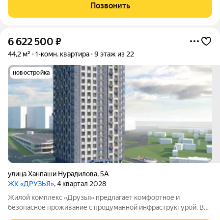
есть детские и спортивные площадки, а также велосипедные
Позвонить
дорожки. Сам дом оснащён
6 622 500
₽
44,2 м²
1-комн. квартира
9 этаж из 22
новостройка
улица Ханпаши Нурадилова
,
5А
ЖК «ДРУЗЬЯ»
, 4 квартал 2028
Жилой комплекс «Друзья» предлагает комфортное и
безопасное проживание с продуманной инфраструктурой. Во
дворе обустроены: дорожки для велосипедистов; игровые