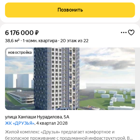
дворе обустроены: дорожки для велосипедистов; площадки
для детей; зона для занятий спортом. В самом комплексе
Позвонить
предусмотрены следующие удобства:
6 176 000
₽
38,6 м²
1-комн. квартира
20 этаж из 22
новостройка
улица Ханпаши Нурадилова
,
5А
ЖК «ДРУЗЬЯ»
, 4 квартал 2028
Жилой комплекс «Друзья» предлагает комфортное и
безопасное проживание с продуманной инфраструктурой. Во