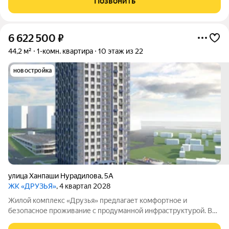
Позвонить
спортивные площадки. В самом
6 622 500
₽
44,2 м²
1-комн. квартира
10 этаж из 22
новостройка
улица Ханпаши Нурадилова
,
5А
ЖК «ДРУЗЬЯ»
, 4 квартал 2028
Жилой комплекс «Друзья» предлагает комфортное и
безопасное проживание с продуманной инфраструктурой. Во
дворе обустроены зоны для активного и семейного отдыха: