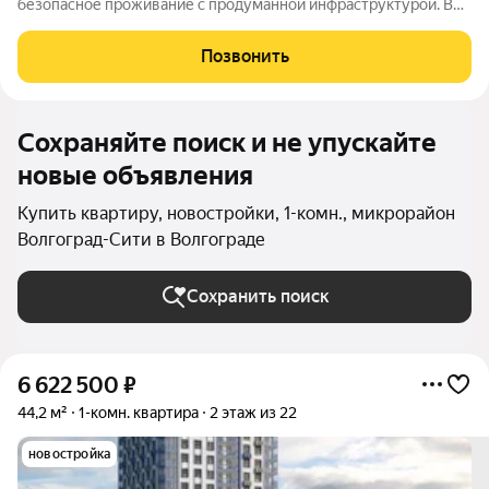
безопасное проживание с продуманной инфраструктурой. Во
дворе созданы условия для активного и семейного отдыха:
проложены велосипедные дорожки, оборудованы детские и
Позвонить
спортивные площадки. Сам дом оснащён
Сохраняйте поиск и не упускайте
новые объявления
Купить квартиру, новостройки, 1-комн., микрорайон
Волгоград-Сити в Волгограде
Сохранить поиск
6 622 500
₽
44,2 м²
1-комн. квартира
2 этаж из 22
новостройка