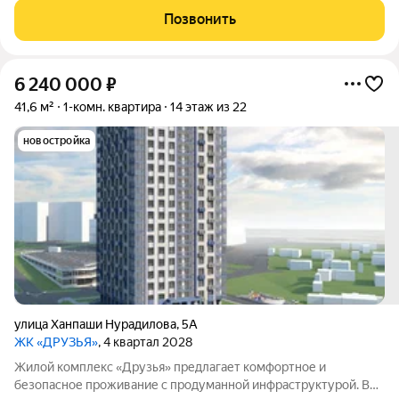
зоны для детей; площадка для занятий спортом. В самом
Позвонить
комплексе предусмотрены следующие
6 240 000
₽
41,6 м²
1-комн. квартира
14 этаж из 22
новостройка
улица Ханпаши Нурадилова
,
5А
ЖК «ДРУЗЬЯ»
, 4 квартал 2028
Жилой комплекс «Друзья» предлагает комфортное и
безопасное проживание с продуманной инфраструктурой. Во