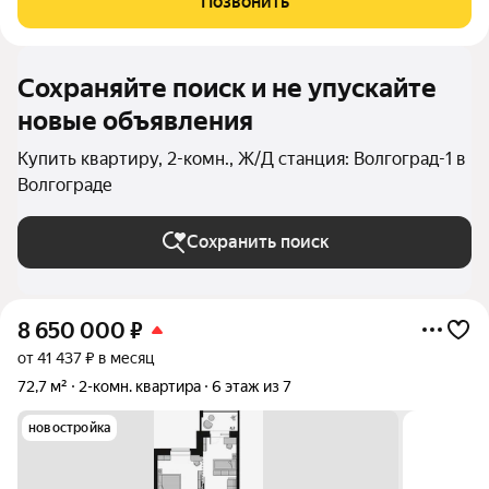
Позвонить
цeнтpа гоpoда, тaк и дo микрорaйонa
Сохраняйте поиск и не упускайте
новые объявления
Купить квартиру, 2-комн., Ж/Д станция: Волгоград-1 в
Волгограде
Сохранить поиск
8 650 000
₽
от 41 437 ₽ в месяц
72,7 м²
2-комн. квартира
6 этаж из 7
новостройка