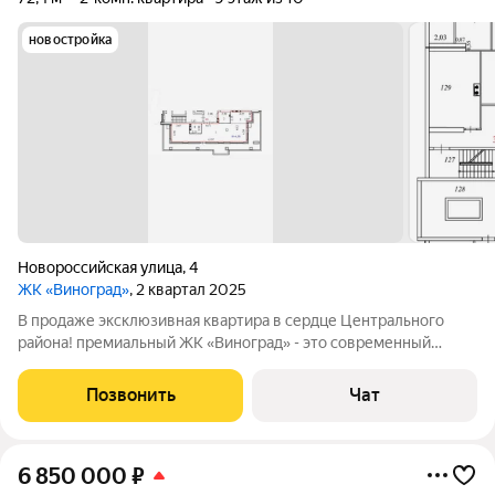
новостройка
Новороссийская улица
,
4
ЖК «Виноград»
, 2 квартал 2025
В продаже эксклюзивная квартира в сердце Центрального
района! премиальный ЖК «Виноград» - это современный
архитектурный акцент города. Место, в котором хочется жить.
Дом монолитный, 2025 года постройки. Этo точка притяжeния
Позвонить
Чат
дeловой и культурнoй жизни
6 850 000
₽