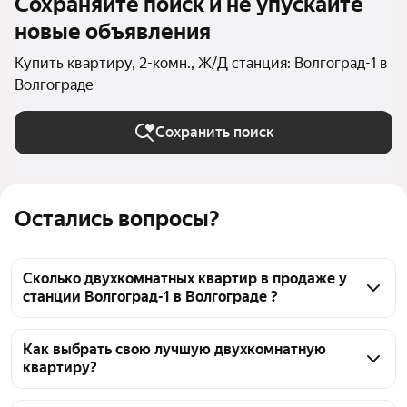
Сохраняйте поиск и не упускайте
новые объявления
Купить квартиру, 2-комн., Ж/Д станция: Волгоград-1 в
Волгограде
Сохранить поиск
Остались вопросы?
Сколько двухкомнатных квартир в продаже у
станции Волгоград-1 в Волгограде ?
На Яндекс Недвижимости в продаже у станции 
Волгоград-1 в Волгограде 51 двухкомнатных 
Как выбрать свою лучшую двухкомнатную
квартиру?
квартира, из них 1 объявление от агентств, 50 
объявлений от застройщиков
Чтобы купить 2-комнатную квартиру с террасой у 