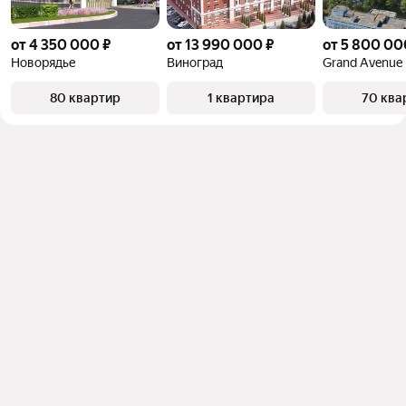
от 4 350 000 ₽
от 13 990 000 ₽
от 5 800 00
Новорядье
Виноград
Grand Avenue
80 квартир
1 квартира
70 ква