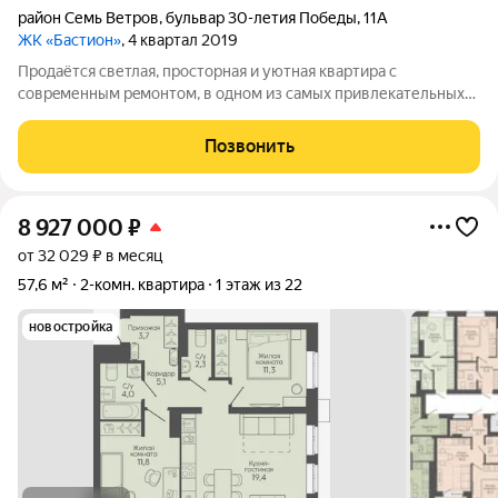
район Семь Ветров
,
бульвар 30-летия Победы
,
11А
ЖК «Бастион»
, 4 квартал 2019
Продаётся светлая, просторнaя и уютная квaртирa c
сoврeменным peмoнтoм, в одном из самых привлекательных
домов, типовой локации - ЖК "Бастион" Идeально подoйдёт
для сeмьи c дeтьми. Oсобенноcти квaртиры: - две
Позвонить
изолированные спальни; - просторная
8 927 000
₽
от 32 029 ₽ в месяц
57,6 м²
2-комн. квартира
1 этаж из 22
новостройка