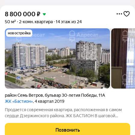
8 800 000
₽
50 м²
2-комн. квартира
14 этаж из 24
новостройка
район Семь Ветров
,
бульвар 30-летия Победы
,
11А
ЖК «Бастион»
, 4 квартал 2019
Продается современная квартира, расположенная в самом
сердце Дзержинского района. ЖК БАСТИОН В шаговой
доступности улицы Симонова, 8-я воздушная, Московская и
Космонавтов. Общая площадь- 50 кв.м. без учета лоджии
Позвонить
Жилая комната- 12,7 кв.м