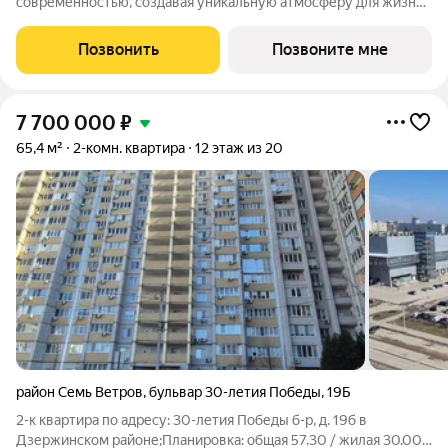
современностью, создавая уникальную атмосферу для жизни.
Жилой комплекс строится в одном из уютных уголков
Дзержинского района Волгограда - в микрорайоне Кача, по
Позвонить
Позвоните мне
адресу ул. Трехгорная, 27 и
7 700 000
₽
65,4 м²
2-комн. квартира
12 этаж из 20
район Семь Ветров
,
бульвар 30-летия Победы
,
19Б
2-к квартира по адресу: 30-летия Победы б-р, д. 19б в
Дзержинском районе;Планировка: общая 57.30 / жилая 30.00 /