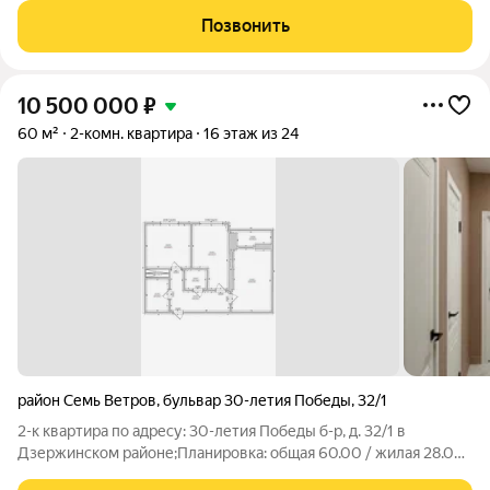
есть детские и спортивные площадки, а также велосипедные
Позвонить
дорожки. Сам дом оснащён
10 500 000
₽
60 м²
2-комн. квартира
16 этаж из 24
район Семь Ветров
,
бульвар 30-летия Победы
,
32/1
2-к квартира по адресу: 30-летия Победы б-р, д. 32/1 в
Дзержинском районе;Планировка: общая 60.00 / жилая 28.02 /
кухня 12.25Раздельные комнаты: 12.75 + 15.27 метровКвартира