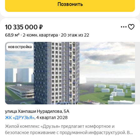
Свободная планировка. Раздельный санузел. Есть
Позвонить
застекленная пластиком лоджияКвартира
10 335 000
₽
68,9 м²
2-комн. квартира
20 этаж из 22
новостройка
улица Ханпаши Нурадилова
,
5А
ЖК «ДРУЗЬЯ»
, 4 квартал 2028
Жилой комплекс «Друзья» предлагает комфортное и
безопасное проживание с продуманной инфраструктурой. Во
дворе обустроены зоны для активного и семейного отдыха: