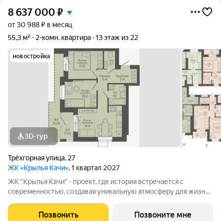
8 637 000
₽
от 30 988 ₽ в месяц
55,3 м²
2-комн. квартира
13 этаж из 22
новостройка
3D-тур
Трёхгорная улица
,
27
ЖК «Крылья Качи»
, 1 квартал 2027
ЖК "Крылья Качи" - проект, где история встречается с
современностью, создавая уникальную атмосферу для жизни.
Жилой комплекс строится в одном из уютных уголков
Дзержинского района Волгограда - в микрорайоне Кача, по
Позвонить
Позвоните мне