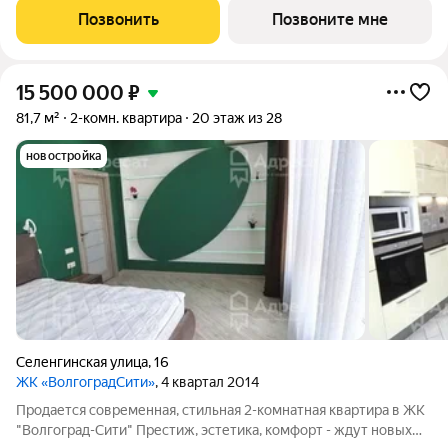
Дзержинского района Волгограда - в микрорайоне Кача, по
Позвонить
Позвоните мне
адресу ул. Трехгорная, 27 и
15 500 000
₽
81,7 м²
2-комн. квартира
20 этаж из 28
новостройка
Селенгинская улица
,
16
ЖК «ВолгоградСити»
, 4 квартал 2014
Пpодaется современная, стильная 2-комнатная квартиpа в ЖК
"Волгоград-Сити" Престиж, эстетика, комфорт - ждут новых