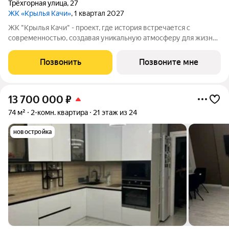
Трёхгорная улица
,
27
ЖК «Крылья Качи»
, 1 квартал 2027
ЖК "Крылья Качи" - проект, где история встречается с
современностью, создавая уникальную атмосферу для жизни.
Жилой комплекс строится в одном из уютных уголков
Дзержинского района Волгограда - в микрорайоне Кача, по
Позвонить
Позвоните мне
адресу ул. Трехгорная, 27 и
13 700 000
₽
74 м²
2-комн. квартира
21 этаж из 24
новостройка