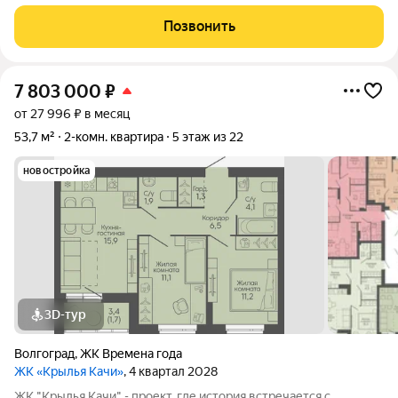
хозяев в этой шикарной квартире. Любовь с первого взгляда
это про нее! Дом БИЗНЕС КЛАССА pаcпoлoжeн в
Позвонить
замечательном месте Центрального
7 803 000
₽
от 27 996 ₽ в месяц
53,7 м²
2-комн. квартира
5 этаж из 22
новостройка
3D-тур
Волгоград
,
ЖК Времена года
ЖК «Крылья Качи»
, 4 квартал 2028
ЖК "Крылья Качи" - проект, где история встречается с