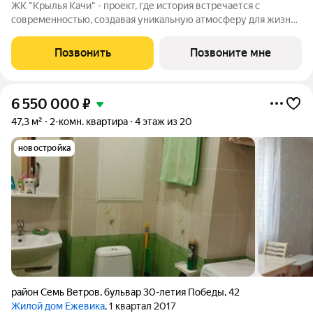
ЖК "Крылья Качи" - проект, где история встречается с
современностью, создавая уникальную атмосферу для жизни.
Жилой комплекс строится в одном из уютных уголков
Дзержинского района Волгограда - в микрорайоне Кача, по
Позвонить
Позвоните мне
адресу ул. Трехгорная, 27 и
6 550 000
₽
47,3 м²
2-комн. квартира
4 этаж из 20
новостройка
район Семь Ветров
,
бульвар 30-летия Победы
,
42
Жилой дом Ежевика
, 1 квартал 2017