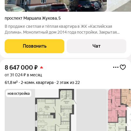
проспект Маршала Жукова
,
5
В продаже светлая и тёплая квартира в ЖК «Каспийская
Долина». Монолитный дом 2014 года постройки. Закрытая
территория, шлагбаум, видеонаблюдение, круглосуточная
охрана, ТСН, подземный паркинг. Развитая инфраструктура.
Позвонить
Чат
Описание: Квартира без отделки,
8 647 000
₽
от 31 024 ₽ в месяц
61,8 м²
2-комн. квартира
2 этаж из 22
новостройка