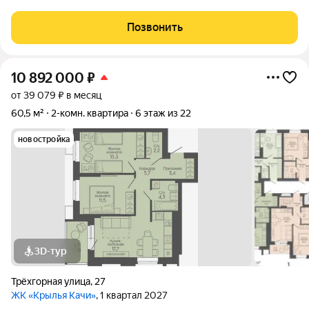
кухня 10.00 кв. м.Комнаты 17.90 и 12.10 кв. м.Пластиковые
окна. Раздельный санузел. Есть 2 застекленных пластиком
Позвонить
лоджииОкна выходят на
10 892 000
₽
от 39 079 ₽ в месяц
60,5 м²
2-комн. квартира
6 этаж из 22
новостройка
3D-тур
Трёхгорная улица
,
27
ЖК «Крылья Качи»
, 1 квартал 2027