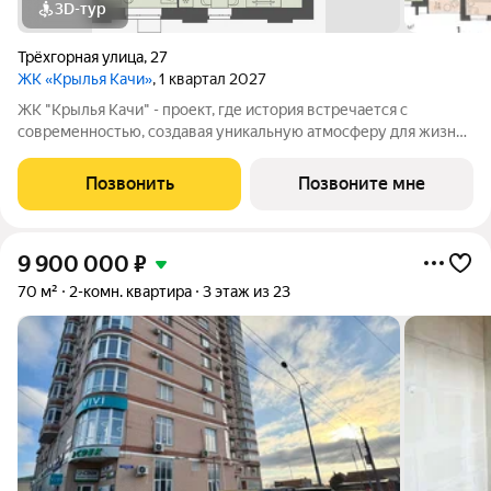
3D-тур
Трёхгорная улица
,
27
ЖК «Крылья Качи»
, 1 квартал 2027
ЖК "Крылья Качи" - проект, где история встречается с
современностью, создавая уникальную атмосферу для жизни.
Жилой комплекс строится в одном из уютных уголков
Дзержинского района Волгограда - в микрорайоне Кача, по
Позвонить
Позвоните мне
адресу ул. Трехгорная, 27 и
9 900 000
₽
70 м²
2-комн. квартира
3 этаж из 23