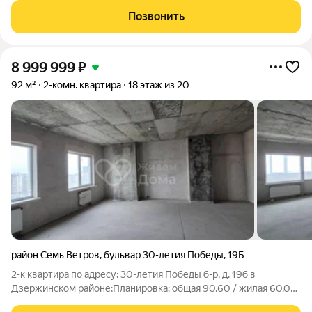
что это уникальный и амбициозный проект для Волгограда.
Позвонить
Квартал был спланирован в
8 999 999
₽
92 м²
2-комн. квартира
18 этаж из 20
район Семь Ветров
,
бульвар 30-летия Победы
,
19Б
2-к квартира по адресу: 30-летия Победы б-р, д. 19б в
Дзержинском районе;Планировка: общая 90.60 / жилая 60.00
/ кухня 15.00Комнаты: 30 + 30 метровПластиковые окна.