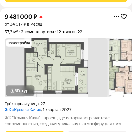
9 481 000
₽
от 34 017 ₽ в месяц
57,3 м²
2-комн. квартира
12 этаж из 22
новостройка
3D-тур
Трёхгорная улица
,
27
ЖК «Крылья Качи»
, 1 квартал 2027
ЖК "Крылья Качи" - проект, где история встречается с
современностью, создавая уникальную атмосферу для жизни.
Жилой комплекс строится в одном из уютных уголков