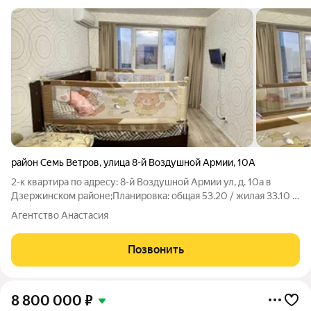
район Семь Ветров
,
улица 8-й Воздушной Армии
,
10А
2-к квартира по адресу: 8-й Воздушной Армии ул, д. 10а в
Дзержинском районе;Планировка: общая 53.20 / жилая 33.10 /
кухня 8.10Раздельные комнаты: 18.9 + 14.2 метровКвартира в
Агентство Анастасия
хорошем состоянии. Натяжные потолки. Пластиковые окна. На
полу линолеум.
Позвонить
8 800 000
₽