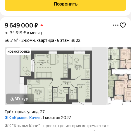
в отличном состоянии. Натяжные потолки. Пластиковые окна.
Позвонить
На полу
9 649 000
₽
от 34 619 ₽ в месяц
56,7 м²
2-комн. квартира
5 этаж из 22
новостройка
3D-тур
Трёхгорная улица
,
27
ЖК «Крылья Качи»
, 1 квартал 2027
ЖК "Крылья Качи" - проект, где история встречается с