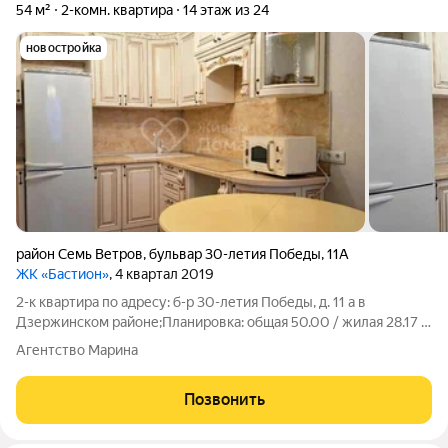
54 м²
2-комн. квартира
14 этаж из 24
новостройка
район Семь Ветров
,
бульвар 30-летия Победы
,
11А
ЖК «Бастион»
, 4 квартал 2019
2-к квартира по адресу: б-р 30-летия Победы, д. 11 а в
Дзержинском районе;Планировка: общая 50.00 / жилая 28.17 /
кухня 8.50Раздельные комнаты: 12.17 + 16 метровКвартира в
Агентство Марина
отличном состоянии. Подвесные потолки. Пластиковые окна.
На полу ламинат. Есть
Позвонить