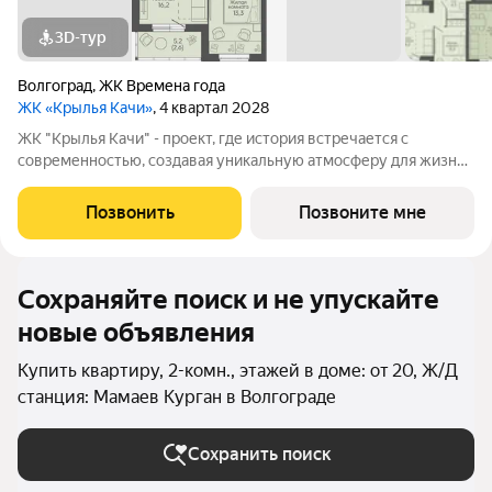
3D-тур
Волгоград
,
ЖК Времена года
ЖК «Крылья Качи»
, 4 квартал 2028
ЖК "Крылья Качи" - проект, где история встречается с
современностью, создавая уникальную атмосферу для жизни.
Жилой квартал строится в одном из уютных уголков
Дзержинского района Волгограда - в микрорайоне Кача, по
Позвонить
Позвоните мне
ул.Трехгорная, 27 и ул.Витимская.
Сохраняйте поиск и не упускайте
новые объявления
Купить квартиру, 2-комн., этажей в доме: от 20, Ж/Д
станция: Мамаев Курган в Волгограде
Сохранить поиск