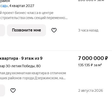
 район
 сад»
, 4 квартал 2027
 семь секций переменной
ажей. Секции образуют внутренний
ый от машин. С верхних этажей
Позвоните мне
3 часа назад
е
7 000 000
₽
 квартира · 9 этаж из 9
135 135 ₽ за м²
вар 30-летия Победы
,
80
лая двухкомнатная квартира в отличном
онов города Дзержинском, на
ы! Это идеальный вариант для тех, кто
нию жилье с продуманной
2 августа 2026