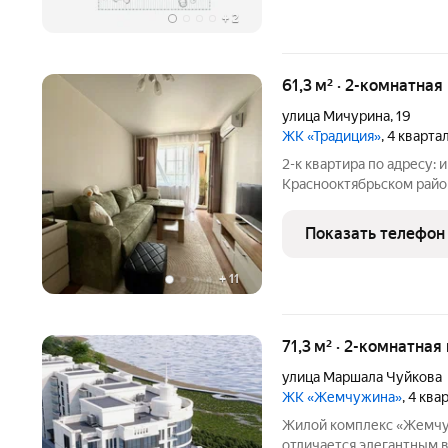
+
2
61,3 м² · 2-комнатная
улица Мичурина
,
19
ЖК «Традиция»
, 4 кварта
2-к квартира по адресу: и
Краснооктябрьском райо
28.30 / кухня 14.60Разде
метровКвартира в очень
Показать телефон
Пластиковые окна. На по
+
11
71,3 м² · 2-комнатная
улица Маршала Чуйкова
ЖК «Жемчужина»
, 4 кв
Жилой комплекс «Жемчу
отличается элегантным 