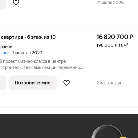
21 июля 2026
16 820 700
₽
я квартира · 6 этаж из 10
195 000 ₽ за м²
 район
 сад»
, 4 квартал 2027
 семь секций переменной
ажей. Секции образуют внутренний
ый от машин. С верхних этажей
Позвоните мне
2 часа назад
е
Ж