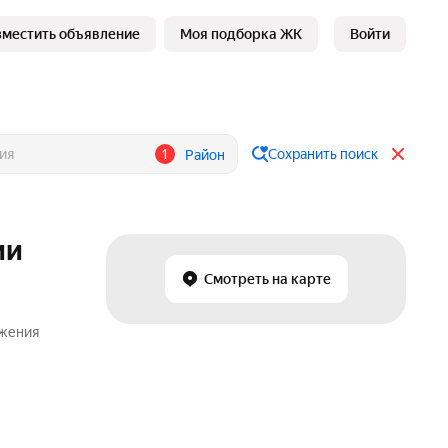
зместить объявление
Моя подборка ЖК
Войти
1
Сохранить поиск
Район
ии
Смотреть на карте
ожения