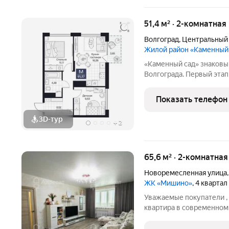
51,4 м² · 2-комнатная
Волгоград
,
Центральный
Жилой район «Каменный
«Каменный сад» знаковый проект бизнес-класса в центре
Волгограда. Первый этап строительства
этажности от 8 до 10 эт
приватный двор, свободн
Показать телефон
открываются панорамны
3D-тур
+
2
65,6 м² · 2-комнатна
Новоремесленная улица
ЖК «Мишино»
, 4 квартал
Уважаемые покупатели 
квартира в современном
улице Новоремесленная .
Ленина , улица Репина , 