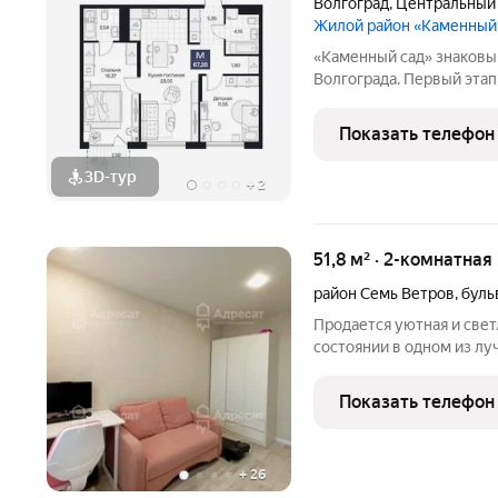
Волгоград
,
Центральный
Жилой район «Каменный
«Каменный сад» знаковый проект бизнес-класса в центре
Волгограда. Первый этап строительства
этажности от 8 до 10 эт
приватный двор, свободн
Показать телефон
открываются панорамны
3D-тур
+
2
51,8 м² · 2-комнатная
район Семь Ветров
,
буль
Продается уютная и свет
состоянии в одном из лучших рай
бульваре 30-летия Побед
ищет готовое к прожива
Показать телефон
инфраструктурой и
+
26