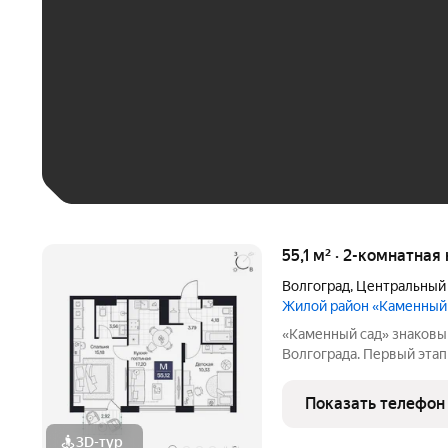
До 30 тыс. ₽
До 50 тыс. ₽
До 70 тыс. ₽
Больше 100 тыс. ₽
55,1 м² · 2-комнатная
Волгоград
,
Центральный
Жилой район «Каменный
«Каменный сад» знаковый проект бизнес-класса в центре
Волгограда. Первый этап строительства
этажности от 8 до 10 эт
приватный двор, свободн
Показать телефон
открываются панорамны
3D-тур