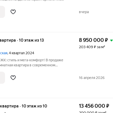
и города. Резидентов ждут панорамные
вчера
обы
8 950 000
₽
квартира · 10 этаж из 13
203 409 ₽ за м²
вская
, 4 квартал 2024
ЖК: стиль и мега-комфорт! В продаже
омнатная квартира в современном
шино ", где продумано всё до мелочей.
ространство для жизни, созданное с
16 апреля 2026
13 456 000
₽
я квартира · 10 этаж из 10
200 000 ₽ за м²