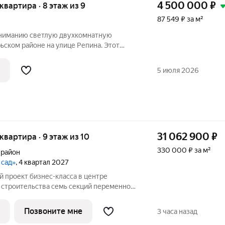
4 500 000
₽
 квартира · 8 этаж из 9
87 549 ₽ за м²
ниманию светлую двухкомнатную
ьском районе на улице Репина. Этот
т для небольшой семьи или пары,
 продуманную планировку и развитую
5 июля 2026
ру.
31 062 900
₽
 квартира · 9 этаж из 10
330 000 ₽ за м²
 район
 сад»
, 4 квартал 2027
 семь секций переменной
ажей. Секции образуют внутренний
ый от машин. С верхних этажей
Позвоните мне
3 часа назад
е