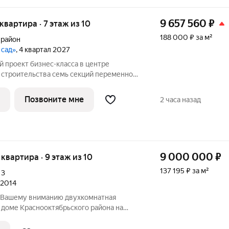
9 657 560
₽
 квартира · 7 этаж из 10
188 000 ₽ за м²
 район
 сад»
, 4 квартал 2027
 семь секций переменной
ажей. Секции образуют внутренний
ый от машин. С верхних этажей
Позвоните мне
2 часа назад
е
9 000 000
₽
я квартира · 9 этаж из 10
137 195 ₽ за м²
,
3
 2014
, Вашему вниманию двухкомнатная
 доме Краснооктябрьского района на
 В шаговой доступности проспект им.
39-й Гвардейской Дивизии , проспект