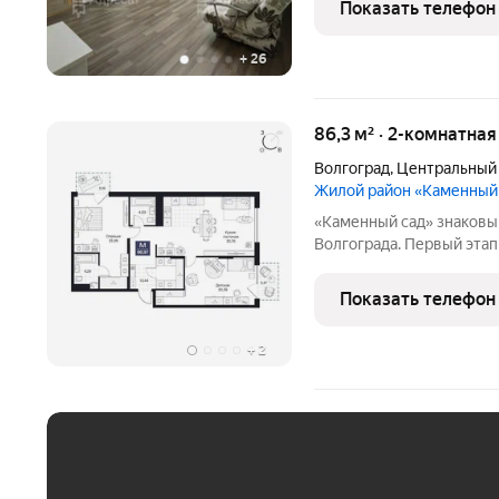
Показать телефон
Металлургов .
+
26
86,3 м² · 2-комнатна
Волгоград
,
Центральный
Жилой район «Каменный
«Каменный сад» знаковый проект бизнес-класса в центре
Волгограда. Первый этап строительства
этажности от 8 до 10 эт
приватный двор, свободн
Показать телефон
открываются панорамны
+
2
ЕЖЕМЕСЯЧНЫЙ ПЛАТЁ