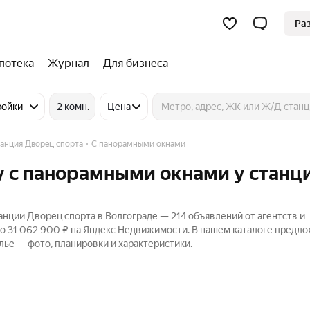
Ра
потека
Журнал
Для бизнеса
ройки
2 комн.
Цена
анция Дворец спорта
С панорамными окнами
у с панорамными окнами у станц
нции Дворец спорта в Волгограде — 214 объявлений от агентств и
до 31 062 900 ₽ на Яндекс Недвижимости. В нашем каталоге предл
лье — фото, планировки и характеристики.