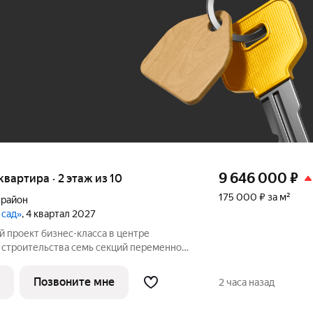
До 100 тыс. ₽
9 646 000
₽
 квартира · 2 этаж из 10
175 000 ₽ за м²
 район
 сад»
, 4 квартал 2027
 семь секций переменной
ажей. Секции образуют внутренний
ый от машин. С верхних этажей
Позвоните мне
2 часа назад
е