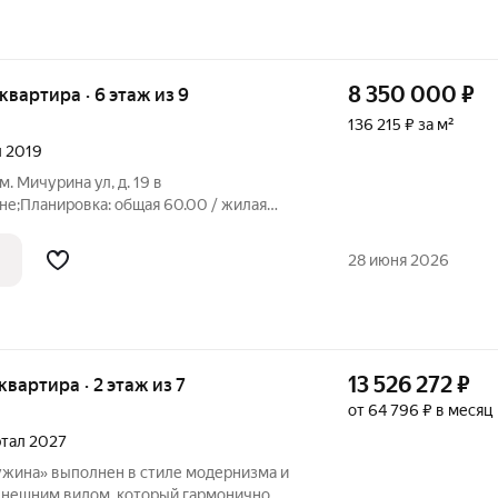
8 350 000
₽
 квартира · 6 этаж из 9
136 215 ₽ за м²
л 2019
м. Мичурина ул, д. 19 в
не;Планировка: общая 60.00 / жилая
льные комнаты: 14.3 + 14.0
 хорошем состоянии. Натяжные потолки.
28 июня 2026
лу
13 526 272
₽
 квартира · 2 этаж из 7
от 64 796 ₽ в месяц
артал 2027
жина» выполнен в стиле модернизма и
внешним видом, который гармонично