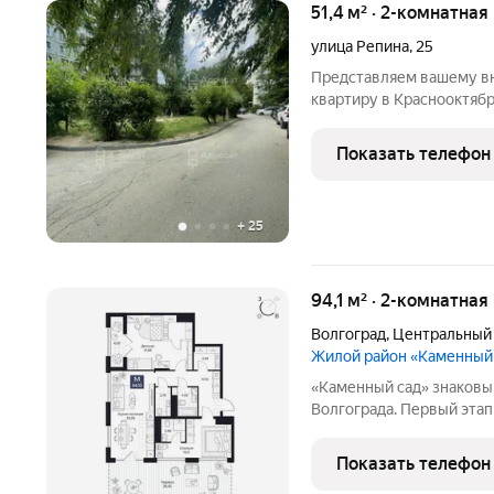
51,4 м² · 2-комнатная
улица Репина
,
25
Представляем вашему в
квартиру в Краснооктябр
вариант отлично подойде
которые ценят комфорт,
Показать телефон
городскую инфраструкту
+
25
94,1 м² · 2-комнатная
Волгоград
,
Центральный
Жилой район «Каменный
«Каменный сад» знаковый проект бизнес-класса в центре
Волгограда. Первый этап строительства
этажности от 8 до 10 эт
приватный двор, свободн
Показать телефон
открываются панорамны