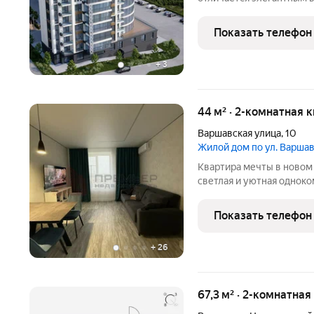
сочетается с традициям
виды в том числе на реку: фасады здания специально
Показать телефон
спроектированы так, чт
+
3
44 м² · 2-комнатная 
Варшавская улица
,
10
Жилой дом по ул. Варша
Квартира мечты в новом 
светлая и уютная однок
жилищном комплексе "Ми
Это не просто жильё, а п
Показать телефон
любовью к деталям
+
26
67,3 м² · 2-комнатна