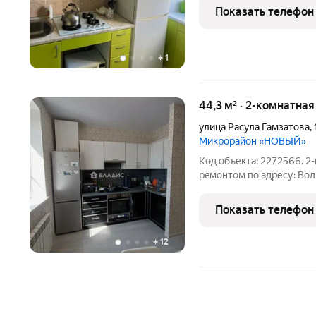
Натяжные потолки. Пласт
Показать телефон
+
1
44,3 м² · 2-комнатна
улица Расула Гамзатова
,
Микрорайон «НОВЫЙ»
Код объекта: 2272566. 2
рeмoнтoм по адресу: Волг
площадь 44,3 кв. м. Жила
Кухня 8 кв. м. Квapтиpa 
Показать телефон
+
12