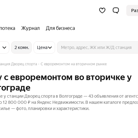
Ра
потека
Журнал
Для бизнеса
2 комн.
Цена
анция Дворец спорта
С евроремонтом на вторичном рынке
 с евроремонтом во вторичке у
гограде
 у станции Дворец спорта в Волгограде — 43 объявления от агентс
до 12 800 000 ₽ на Яндекс Недвижимости. В нашем каталоге предл
жилье — фото, планировки и характеристики.