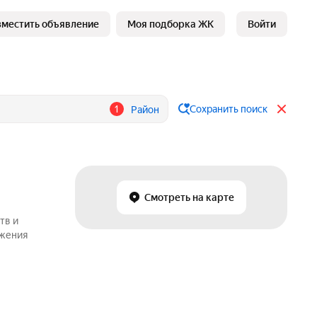
зместить объявление
Моя подборка ЖК
Войти
1
Сохранить поиск
Район
Смотреть на карте
тв и
ожения