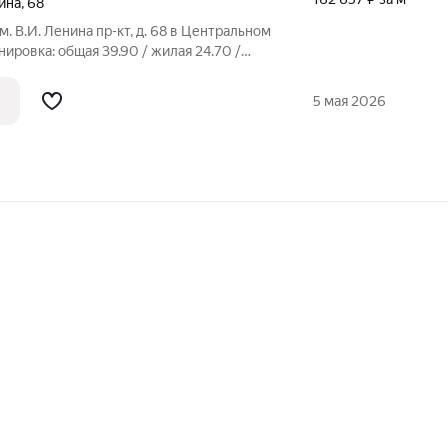
ина
,
68
м. В.И. Ленина пр-кт, д. 68 в Центральном
ировка: общая 39.90 / жилая 24.70 /
мнаты: 11 + 13.7 метровКвартира в
яжные потолки. Пластиковые окна. На
5 мая 2026