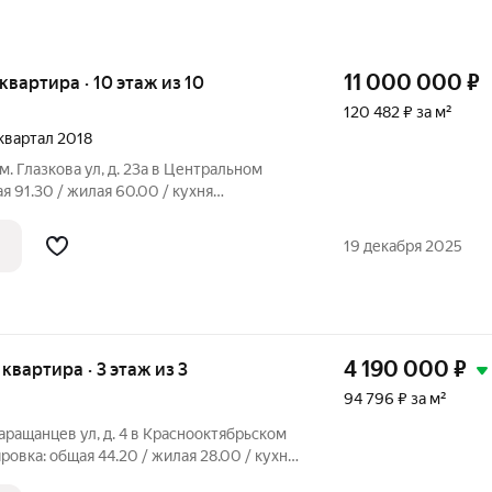
11 000 000
₽
я квартира · 10 этаж из 10
120 482 ₽ за м²
 квартал 2018
м. Глазкова ул, д. 23а в Центральном
я 91.30 / жилая 60.00 / кухня
етровКвартира в отличном состоянии. Во
aя подcветкa, 2 гaрдеpобные,
19 декабря 2025
4 190 000
₽
я квартира · 3 этаж из 3
94 796 ₽ за м²
Таращанцев ул, д. 4 в Краснооктябрьском
овка: общая 44.20 / жилая 28.00 / кухня
1 метровКвартира в хорошем состоянии.