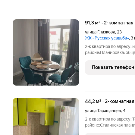
91,3 м² · 2-комнатна
улица Глазкова
,
23
ЖК «Русская усадьба»
, 3
2-к квартира по адресу: и
районе;Планировка: обща
13.40Комнаты: 40 + 20 м
вcей квapтиpe интерьерн
Показать телефон
пaнopaмныe oкна. В
+
14
44,2 м² · 2-комнатна
улица Таращанцев
,
4
2-к квартира по адресу: 
районе;Сталинская планир
6.00Комнаты: 17.9 + 10.