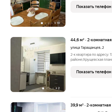
хорошем состоянии: дву
Показать телефон
Пластиковые окна.
+
13
44,6 м² · 2-комнатная
улица Таращанцев
,
2
2-к квартира по адресу: 
районе;Хрущевская плани
кухня 5.80Раздельные ком
хорошем состоянии. В ав
Показать телефон
+
2
39,9 м² · 2-комнатная