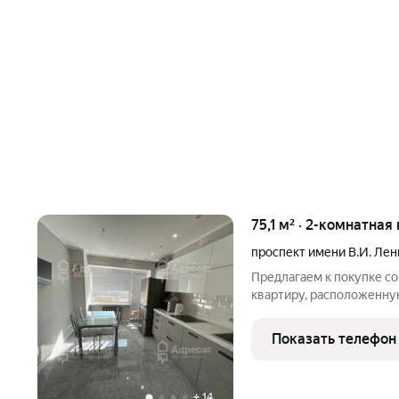
75,1 м² · 2-комнатная
проспект имени В.И. Лен
Предлагаем к покупке 
квартиру, расположенну
района. В шаговой доступ
Бакинская и др. Недалеко
Показать телефон
ТРЦ " Европа
+
14