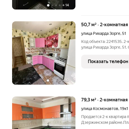
+
14
50,7 м² · 2-комнатна
улица Рихарда Зорге
,
51
Код объекта: 2241535. 2-
улица Рихарда Зорге, 51
28,5 м. Кухня 8 м. Еврор
Показать телефон
+
10
79,3 м² · 2-комнатная
улица Космонавтов
,
19к1
Продается 2-к квартира по
Дзержинском районе.План
кухня 16.90.Раздельные к