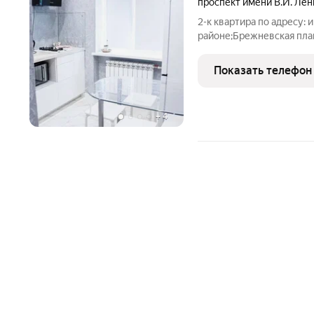
проспект имени В.И. Лен
2-к квартира по адресу: и
районе;Брежневская план
кухня 8.20Раздельные ко
хорошем состоянии. Нат
Показать телефон
полу
+
4