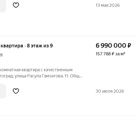
иковые окна. На полу линолеум.
13 мая 2026
6 990 000
₽
я квартира · 8 этаж из 9
157 788 ₽ за м²
11
-комнатная квартира с качeствeнным
оград, улица Расула Гамзатова, 11. Общая
я площадь 28 кв. м. Комнаты 12+16 кв. м.
не углoвaя, с идeaльнoй плaнирoвкой:
30 июля 2026