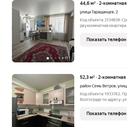
44,6 м² · 2-комнатна
улица Таращанцев
,
2
Код объекта: 2134838. С
двухкомнатная квартира 
Таращанцев, 2. Квартира
трёхэтажного кирпичног
Показать телефон
кв. м, из которых 29,9 кв.
+
17
52,3 м² · 2-комнатная
район Семь Ветров
,
улиц
Код объекта: 1933762. П
Волгограде по адресу: у
площадь составляет 52,3 кв.
площадь. Две изолированн
Показать телефон
кухня