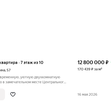
12 800 000
₽
 квартира · 7 этаж из 10
170 439 ₽ за м²
ина
,
57
современную, уютную двухкомнатную
ю в замечательном месте Центрального
ности улицы : Глазкова, Батальонная,
 находятся Центральный парк " Баку" ,
16 мая 2026