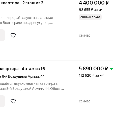
4 400 000
₽
я квартира · 2 этаж из 3
98 655 ₽ за м²
онлайн показ
рочно продаётся уютная, светлая
в Волгограде по адресу: улица
 расположена на втором этаже
о дома. Общая площадь составляет 44,6
сейчас
 м
5 890 000
₽
 квартира · 4 этаж из 16
112 620 ₽ за м²
а 8-й Воздушной Армии
,
44
родаётся двухкомнатная квартира в
лица 8-й Воздушной Армии, 44. Общая
 м, из которых 28,3 кв. м жилая
ые комнаты 11,6 кв. м и 16,7 кв. м и
сейчас