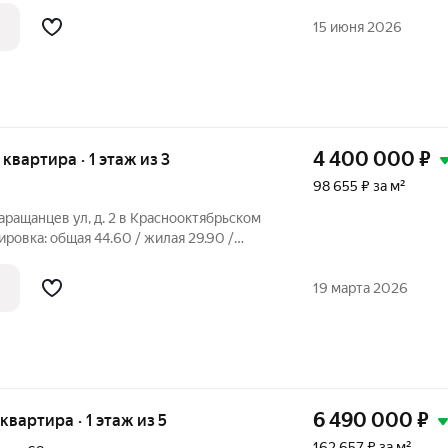
хуровневые, натяжные потолки.
15 июня 2026
4 400 000
₽
 квартира · 1 этаж из 3
98 655 ₽ за м²
Таращанцев ул, д. 2 в Краснооктябрьском
ровка: общая 44.60 / жилая 29.90 /
наты: 17.1 + 12.8 метровКвартира в
густе 2025 года в квартире выполнен
19 марта 2026
6 490 000
₽
 квартира · 1 этаж из 5
162 657 ₽ за м²