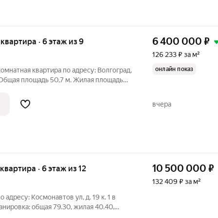
6 400 000
₽
я квартира · 6 этаж из 9
126 233 ₽ за м²
онлайн показ
комнатная квартира по адресу: Волгоград,
. Общая площадь 50,7 м. Жилая площадь
емонт, удобный 6-й этаж и аккуратная
планировка. Комнаты 16,6 м и 11,9 м изолированные, окна
вчера
10 500 000
₽
 квартира · 6 этаж из 12
132 409 ₽ за м²
 адресу: Космонавтов ул, д. 19 к. 1 в
ировка: общая 79.30, жилая 40.40,
омнаты: 25.4 + 15 метров.Квартира в