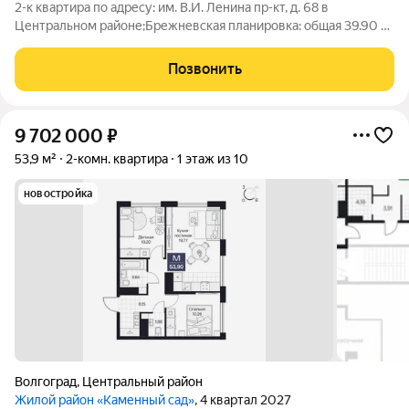
2-к квартира по адресу: им. В.И. Ленина пр-кт, д. 68 в
Центральном районе;Брежневская планировка: общая 39.90 /
жилая 24.70 / кухня 8.20Раздельные комнаты: 11 + 13.7
метровКвартира в хорошем состоянии. Натяжные потолки.
Позвонить
Пластиковые окна. На полу
9 702 000
₽
53,9 м²
2-комн. квартира
1 этаж из 10
новостройка
Волгоград
,
Центральный район
Жилой район «Каменный сад»
, 4 квартал 2027