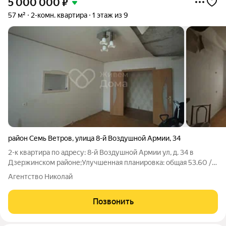
5 000 000
₽
57 м²
2-комн. квартира
1 этаж из 9
район Семь Ветров
,
улица 8-й Воздушной Армии
,
34
2-к квартира по адресу: 8-й Воздушной Армии ул, д. 34 в
Дзержинском районе;Улучшенная планировка: общая 53.60 /
жилая 29.60 / кухня 10.20Раздельные комнаты: 16.50 + 13.10
Агентство Николай
метровНа полу линолеум. Раздельный санузел. Есть
застекленные лоджия и
Позвонить