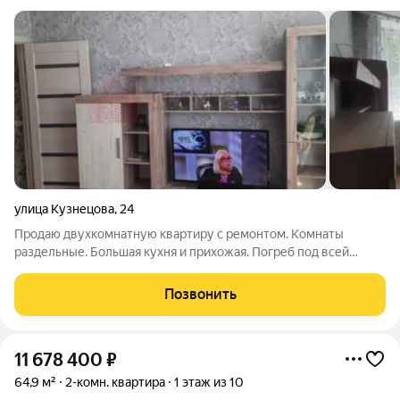
улица Кузнецова
,
24
Продаю двухкомнатную квартиру с ремонтом. Комнаты
раздельные. Большая кухня и прихожая. Погреб под всей
квартирой. На полу ламинат, новые обои, натяжные потолки.
Новые радиаторы. В прихожей встроенный зеркальный шкаф
Позвонить
купэ. Новые пластиковые окна
11 678 400
₽
64,9 м²
2-комн. квартира
1 этаж из 10