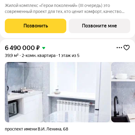
Жилой комплекс «Герои поколений» (III очередь) это
современный проект для тех, кто ценит комфорт, качество
строительства и безопасную среду для жизни. Комплекс
сочетает малоэтажную застройку, продуманную
Позвонить
Позвоните мне
инфраструктуру и приватную атмосферу.
6 490 000
₽
39,9 м²
2-комн. квартира
1 этаж из 5
проспект имени В.И. Ленина
,
68