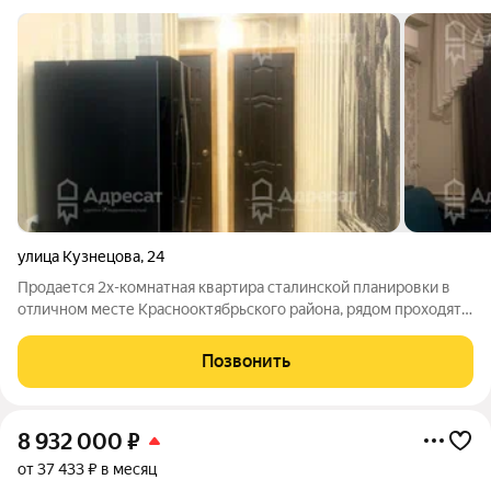
улица Кузнецова
,
24
Продается 2х-комнатная квартира сталинской планировки в
отличном месте Краснооктябрьского района, рядом проходят
улицы: пр-т Ленина, 39-я Гвардейская, пр-т Металлургов. Этаж
высокий, установлены решётки. Общая площадь 54 кв.м.
Позвонить
Комнаты 17,9 кв.м. и
8 932 000
₽
от 37 433 ₽ в месяц