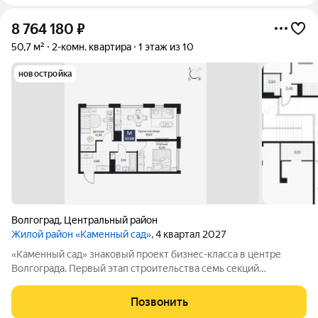
8 764 180
₽
50,7 м²
2-комн. квартира
1 этаж из 10
новостройка
Волгоград
,
Центральный район
Жилой район «Каменный сад»
, 4 квартал 2027
«Каменный сад» знаковый проект бизнес-класса в центре
Волгограда. Первый этап строительства семь секций
переменной этажности от 8 до 10 этажей. Секции образуют
внутренний приватный двор, свободный от машин. С верхних
Позвонить
этажей открываются панорамные