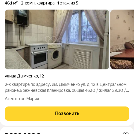
46,1 м²
2-комн. квартира
1 этаж из 5
улица Дымченко
,
12
2-к квартира по адресу: им. Дымченко ул, д. 12 в Центральном
районе;Брежневская планировка: общая 46.10 / жилая 29.30 /
кухня 6.00Раздельные комнаты: 16.4 + 12.9 метровНа полу
Агентство Мария
линолеум. Раздельный санузел.При продаже остается:
кухняКвартира
Позвонить