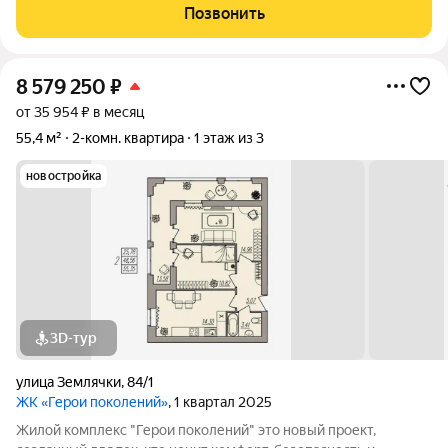
доступны панорамные виды и уединённая локация на первой
Позвонить
линии у реки из комплекса открывается
8 579 250
₽
от 35 954 ₽ в месяц
55,4 м²
2-комн. квартира
1 этаж из 3
новостройка
3D-тур
улица Землячки
,
84/1
ЖК «Герои поколений»
, 1 квартал 2025
Жилой комплекс "Герои поколений" это новый проект,