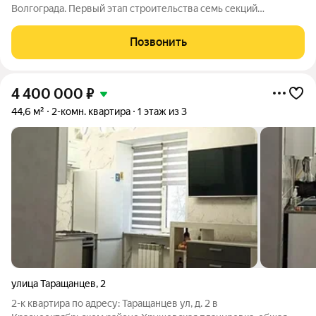
Волгограда. Первый этап строительства семь секций
переменной этажности от 8 до 10 этажей. Секции образуют
внутренний приватный двор, свободный от машин. С верхних
Позвонить
этажей открываются панорамные
4 400 000
₽
44,6 м²
2-комн. квартира
1 этаж из 3
улица Таращанцев
,
2
2-к квартира по адресу: Таращанцев ул, д. 2 в