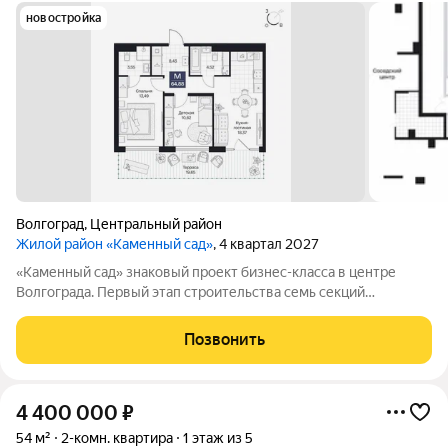
новостройка
Волгоград
,
Центральный район
Жилой район «Каменный сад»
, 4 квартал 2027
«Каменный сад» знаковый проект бизнес-класса в центре
Волгограда. Первый этап строительства семь секций
переменной этажности от 8 до 10 этажей. Секции образуют
внутренний приватный двор, свободный от машин. С верхних
Позвонить
этажей открываются панорамные
4 400 000
₽
54 м²
2-комн. квартира
1 этаж из 5