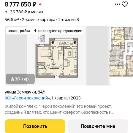
8 777 650
₽
от 36 786 ₽ в месяц
56,6 м²
2-комн. квартира
1 этаж из 3
новостройка
последнее предложение
3D-тур
улица Землячки
,
84/1
ЖК «Герои поколений»
, 1 квартал 2025
Жилой комплекс "Герои поколений" это новый проект,
созданный для тех, кто ценит комфорт, безопасность и
эстетику. Расположенный в перспективном районе города, он
предлагает своим жителям возможность насладиться
Позвонить
Позвоните мне
тишиной и спокойствием, находясь при