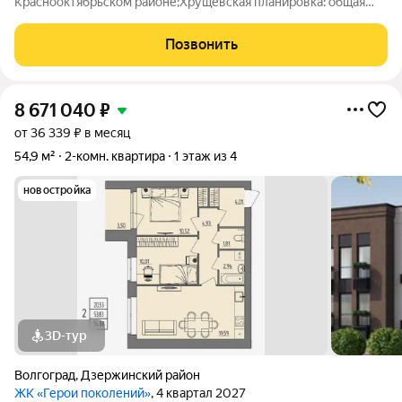
Краснооктябрьском районе;Хрущевская планировка: общая
44.60 / жилая 29.90 / кухня 5.80Раздельные комнаты: 17.1 +
12.8 метровКвартира в хорошем состоянии. В августе 2025
Позвонить
года в квартире выполнен
8 671 040
₽
от 36 339 ₽ в месяц
54,9 м²
2-комн. квартира
1 этаж из 4
новостройка
3D-тур
Волгоград
,
Дзержинский район
ЖК «Герои поколений»
, 4 квартал 2027