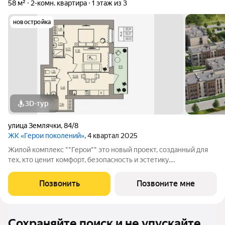
58 м²
2-комн. квартира
1 этаж из 3
новостройка
3D-тур
улица Землячки
,
84/8
ЖК «Герои поколений»
, 4 квартал 2025
Жилой комплекс ""Герои"" это новый проект, созданный для
тех, кто ценит комфорт, безопасность и эстетику.
Расположенный в перспективном районе города, он
предлагает своим жителям возможность насладиться
Позвонить
Позвоните мне
тишиной и спокойствием, находясь при этом в
Сохраняйте поиск и не упускайте