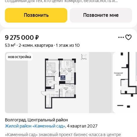
созданный для тех, кто ценит комфорт, безопасность и
эстетику. Расположенный в перспективном районе города, он
предлагает своим жителям возможность насладиться
Позвонить
Позвоните мне
тишиной и спокойствием, находясь при
9 275 000
₽
53 м²
2-комн. квартира
1 этаж из 10
новостройка
Волгоград
,
Центральный район
Жилой район «Каменный сад»
, 4 квартал 2027
«Каменный сад» знаковый проект бизнес-класса в центре