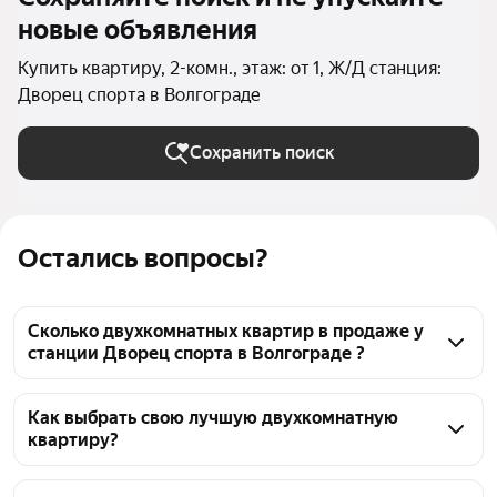
новые объявления
Купить квартиру, 2-комн., этаж: от 1, Ж/Д станция:
Дворец спорта в Волгограде
Сохранить поиск
Остались вопросы?
Сколько двухкомнатных квартир в продаже у
станции Дворец спорта в Волгограде ?
На Яндекс Недвижимости в продаже у станции 
Дворец спорта в Волгограде 54 двухкомнатных 
Как выбрать свою лучшую двухкомнатную
квартиру?
квартиры, из них 21 объявление от агентств, 33 
объявления от застройщиков
Чтобы купить 2-комнатную квартиру на первом 