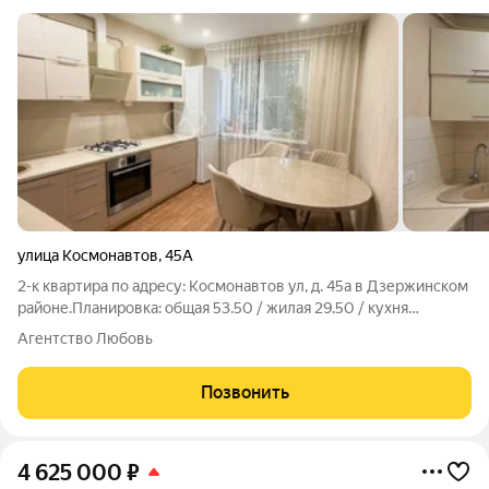
улица Космонавтов
,
45А
2-к квартира по адресу: Космонавтов ул, д. 45а в Дзержинском
районе.Планировка: общая 53.50 / жилая 29.50 / кухня
10.10Раздельные комнаты: 16.4 + 13.1 метровКвартира в
Агентство Любовь
отличном состоянии. Натяжные потолки. Пластиковые окна. На
полу ламинат.
Позвонить
4 625 000
₽