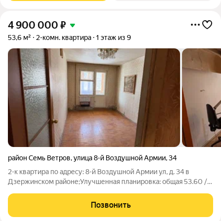
4 900 000
₽
53,6 м²
2-комн. квартира
1 этаж из 9
район Семь Ветров
,
улица 8-й Воздушной Армии
,
34
2-к квартира по адресу: 8-й Воздушной Армии ул, д. 34 в
Дзержинском районе;Улучшенная планировка: общая 53.60 /
жилая 28.60 / кухня 10.20Раздельные комнаты: 16.5 + 13.1
метровРаздельный санузел. Есть застекленные лоджия и
Позвонить
балконКвартира