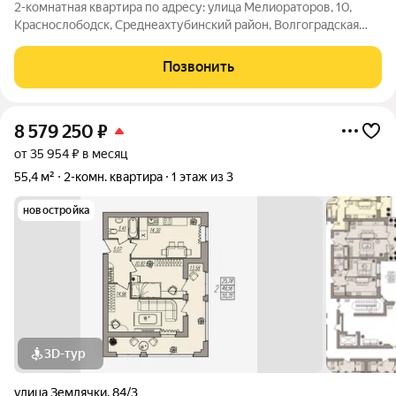
2-комнатная квартира по адресу: улица Мелиораторов, 10,
Краснослободск, Среднеахтубинский район, Волгоградская
область.Улучшенная планировка: общая 41.70 / жилая 25.00 /
кухня 8.30 кв. метров.Раздельные комнаты: 12.00 + 13.00 кв.
Позвонить
метров.Квартира в
8 579 250
₽
от 35 954 ₽ в месяц
55,4 м²
2-комн. квартира
1 этаж из 3
новостройка
3D-тур
улица Землячки
,
84/3