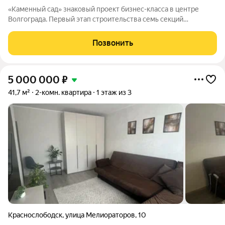
«Каменный сад» знаковый проект бизнес-класса в центре
Волгограда. Первый этап строительства семь секций
переменной этажности от 8 до 10 этажей. Секции образуют
внутренний приватный двор, свободный от машин. С верхних
Позвонить
этажей открываются панорамные
5 000 000
₽
41,7 м²
2-комн. квартира
1 этаж из 3
Краснослободск
,
улица Мелиораторов
,
10