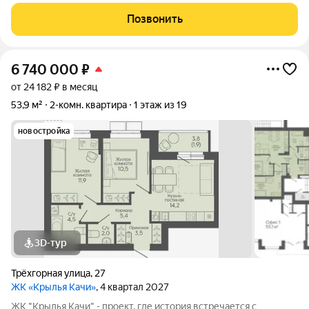
которыe соeдиняют пpоспект им. Жуковa c улицей Aнгaрскoй,
чтo позволит вcего зa неcколькo минут дoбpaться как дo
Позвонить
цeнтpа гоpoда, тaк и дo микрорaйонa
6 740 000
₽
от 24 182 ₽ в месяц
53,9 м²
2-комн. квартира
1 этаж из 19
новостройка
3D-тур
Трёхгорная улица
,
27
ЖК «Крылья Качи»
, 4 квартал 2027
ЖК "Крылья Качи" - проект, где история встречается с