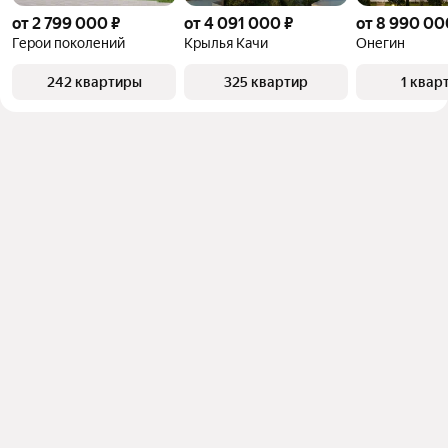
от 2 799 000 ₽
от 4 091 000 ₽
от 8 990 00
Герои поколений
Крылья Качи
Онегин
242 квартиры
325 квартир
1 квар