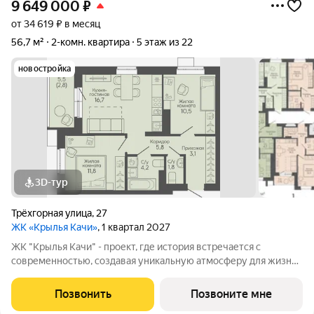
9 649 000
₽
от 34 619 ₽ в месяц
56,7 м²
2-комн. квартира
5 этаж из 22
новостройка
3D-тур
Трёхгорная улица
,
27
ЖК «Крылья Качи»
, 1 квартал 2027
ЖК "Крылья Качи" - проект, где история встречается с
современностью, создавая уникальную атмосферу для жизни.
Жилой комплекс строится в одном из уютных уголков
Дзержинского района Волгограда - в микрорайоне Кача, по
Позвонить
Позвоните мне
адресу ул. Трехгорная, 27 и