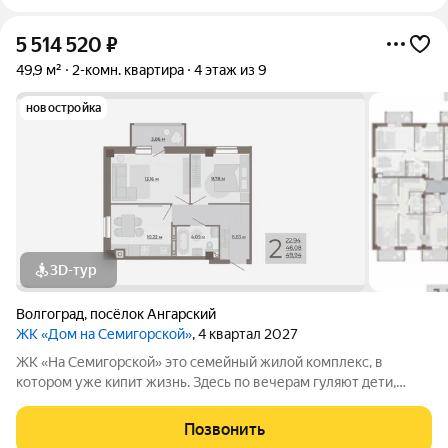
5 514 520
₽
49,9 м²
2-комн. квартира
4 этаж из 9
новостройка
3D-тур
Волгоград
,
посёлок Ангарский
ЖК «Дом на Семигорской»
, 4 квартал 2027
ЖК «На Семигорской» это семейный жилой комплекс, в
котором уже кипит жизнь. Здесь по вечерам гуляют дети,
соседи знают друг друга в лицо, а двор давно стал не просто
территорией между домами, а местом для отдыха, общения и
Позвонить
спокойной жизни. Первые