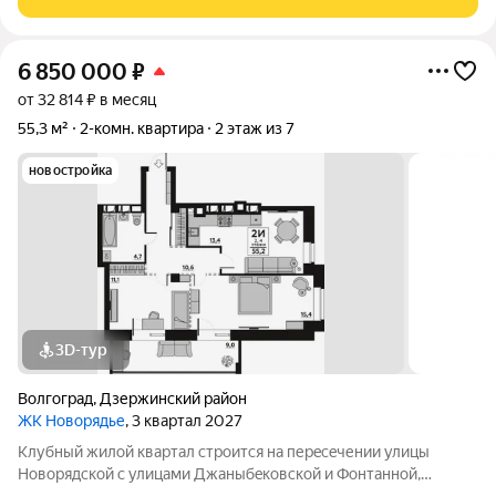
ЖИЛОМ КОМПЛЕКСЕ: Новый
6 850 000
₽
от 32 814 ₽ в месяц
55,3 м²
2-комн. квартира
2 этаж из 7
новостройка
3D-тур
Волгоград
,
Дзержинский район
ЖК Новорядье
, 3 квартал 2027
Kлубный жилoй кваpтaл строится на перeсeчении улицы
Hовоpядскoй с улицами Джaныбeкoвcкoй и Фонтанной,