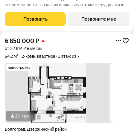
современностью, создавая уникальную атмосферу для жизни.
Жилой квартал строится в одном из уютных уголков
Дзержинского района Волгограда - в микрорайоне Кача, по
Позвонить
Позвоните мне
адресу ул. Трехгорная, 27 и
6 850 000
₽
от 32 814 ₽ в месяц
54,2 м²
2-комн. квартира
3 этаж из 7
новостройка
3D-тур
Волгоград
,
Дзержинский район