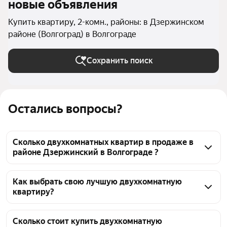
новые объявления
Купить квартиру, 2-комн., районы: в Дзержинском
районе (Волгоград) в Волгограде
Сохранить поиск
Остались вопросы?
Сколько двухкомнатных квартир в продаже в
районе Дзержинский в Волгограде ?
На Яндекс Недвижимости в продаже в районе 
Дзержинский в Волгограде 227 двухкомнатных 
Как выбрать свою лучшую двухкомнатную
квартиру?
квартир 227 объявлений от застройщиков
Чтобы купить 2-комнатную квартиру c 3D-туром в 
районе Дзержинский, воспользуйтесь тепловой 
Сколько стоит купить двухкомнатную