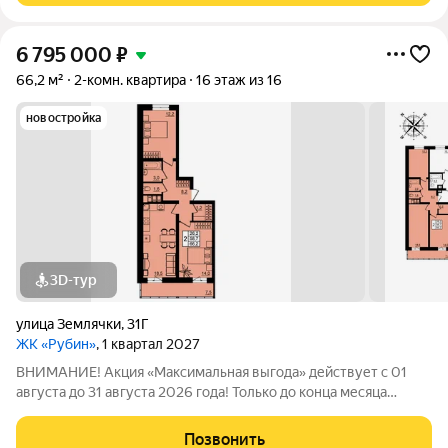
6 795 000
₽
66,2 м²
2-комн. квартира
16 этаж из 16
новостройка
3D-тур
улица Землячки
,
31Г
ЖК «Рубин»
, 1 квартал 2027
ВНИМАНИЕ! Акция «Максимальная выгода» действует с 01
августа до 31 августа 2026 года! Только до конца месяца
держим экстремально низкие цены скидка на квартиры до 15%
уже включена в стоимость. Успейте купить до повышения! О
Позвонить