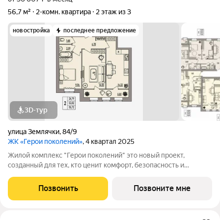
56,7 м²
2-комн. квартира
2 этаж из 3
новостройка
последнее предложение
3D-тур
улица Землячки
,
84/9
ЖК «Герои поколений»
, 4 квартал 2025
Жилой комплекс "Герои поколений" это новый проект,
созданный для тех, кто ценит комфорт, безопасность и
эстетику. Расположенный в перспективном районе города, он
предлагает своим жителям возможность насладиться
Позвонить
Позвоните мне
тишиной и спокойствием, находясь при