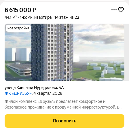
6 615 000
₽
44,1 м²
1-комн. квартира
14 этаж из 22
новостройка
улица Ханпаши Нурадилова
,
5А
ЖК «ДРУЗЬЯ»
, 4 квартал 2028
Жилой комплекс «Друзья» предлагает комфортное и
безопасное проживание с продуманной инфраструктурой. Во
дворе обустроены зоны для активного и семейного отдыха:
проложены велосипедные дорожки, установлены детские и
Позвонить
спортивные площадки. В самом