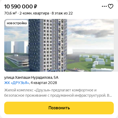
10 590 000
₽
70,6 м²
2-комн. квартира
8 этаж из 22
новостройка
улица Ханпаши Нурадилова
,
5А
ЖК «ДРУЗЬЯ»
, 4 квартал 2028
Жилой комплекс «Друзья» предлагает комфортное и
безопасное проживание с продуманной инфраструктурой. Во
дворе обустроены зоны для активного и семейного отдыха:
есть детские и спортивные площадки, а также велосипедные
Позвонить
дорожки. В самом комплексе