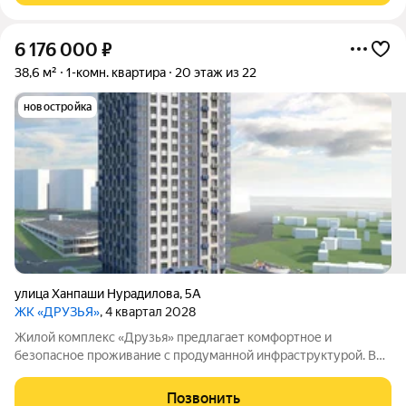
6 176 000
₽
38,6 м²
1-комн. квартира
20 этаж из 22
новостройка
улица Ханпаши Нурадилова
,
5А
ЖК «ДРУЗЬЯ»
, 4 квартал 2028
Жилой комплекс «Друзья» предлагает комфортное и
безопасное проживание с продуманной инфраструктурой. Во
дворе обустроены зоны для активного и семейного отдыха:
есть детские площадки, спортивная площадка и велосипедные
Позвонить