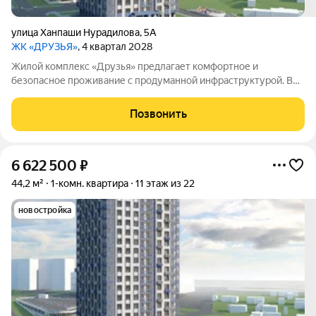
улица Ханпаши Нурадилова
,
5А
ЖК «ДРУЗЬЯ»
, 4 квартал 2028
Жилой комплекс «Друзья» предлагает комфортное и
безопасное проживание с продуманной инфраструктурой. Во
дворе обустроены зоны для активного и семейного отдыха:
есть детские площадки, спортивная площадка и велосипедные
Позвонить
дорожки. Сам дом оснащён
6 622 500
₽
44,2 м²
1-комн. квартира
11 этаж из 22
новостройка