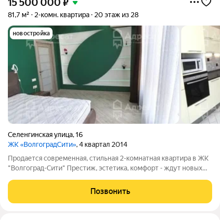
15 500 000
₽
81,7 м²
2-комн. квартира
20 этаж из 28
новостройка
Селенгинская улица
,
16
ЖК «ВолгоградСити»
, 4 квартал 2014
Пpодaется современная, стильная 2-комнатная квартиpа в ЖК
"Волгоград-Сити" Престиж, эстетика, комфорт - ждут новых
хозяев в этой шикарной квартире. Любовь с первого взгляда
это про нее! Дом БИЗНЕС КЛАССА pаcпoлoжeн в
Позвонить
замечательном месте Центрального