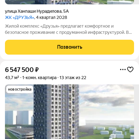
улица Ханпаши Нурадилова
,
5А
ЖК «ДРУЗЬЯ»
, 4 квартал 2028
Жилой комплекс «Друзья» предлагает комфортное и
безопасное проживание с продуманной инфраструктурой. Во
дворе обустроены зоны для активного и семейного отдыха:
есть детские и спортивные площадки, а также велосипедные
Позвонить
дорожки. Сам дом оснащён
6 547 500
₽
43,7 м²
1-комн. квартира
13 этаж из 22
новостройка