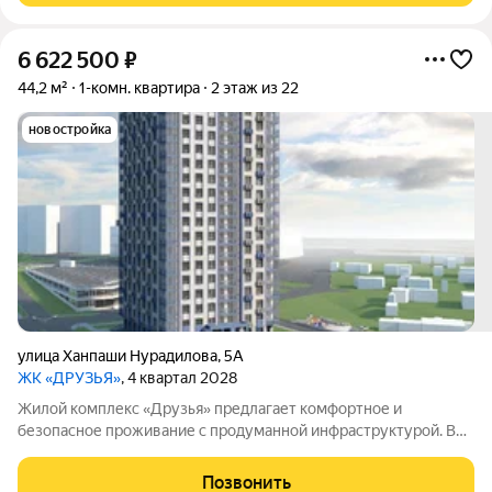
6 622 500
₽
44,2 м²
1-комн. квартира
2 этаж из 22
новостройка
улица Ханпаши Нурадилова
,
5А
ЖК «ДРУЗЬЯ»
, 4 квартал 2028
Жилой комплекс «Друзья» предлагает комфортное и
безопасное проживание с продуманной инфраструктурой. Во
дворе обустроены зоны для активного и семейного отдыха:
есть детские и спортивные площадки, а также велосипедные
Позвонить