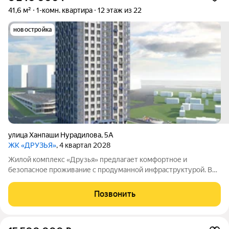
41,6 м²
1-комн. квартира
12 этаж из 22
новостройка
улица Ханпаши Нурадилова
,
5А
ЖК «ДРУЗЬЯ»
, 4 квартал 2028
Жилой комплекс «Друзья» предлагает комфортное и
безопасное проживание с продуманной инфраструктурой. Во
дворе созданы условия для активного и семейного отдыха:
проложены велосипедные дорожки, оборудованы детские и
Позвонить
спортивные площадки. Сам дом оснащён