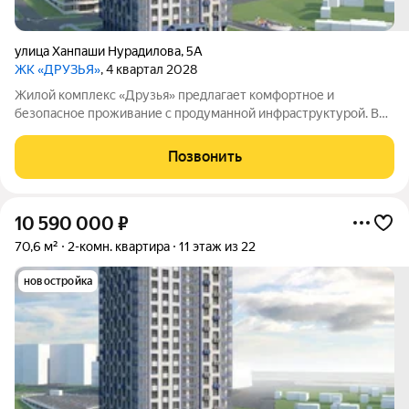
улица Ханпаши Нурадилова
,
5А
ЖК «ДРУЗЬЯ»
, 4 квартал 2028
Жилой комплекс «Друзья» предлагает комфортное и
безопасное проживание с продуманной инфраструктурой. Во
дворе обустроены зоны для активного и семейного отдыха:
есть детские и спортивные площадки, а также специальные
Позвонить
дорожки для велосипедистов. В
10 590 000
₽
70,6 м²
2-комн. квартира
11 этаж из 22
новостройка