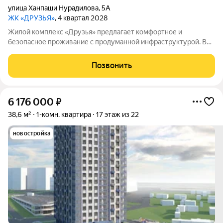
улица Ханпаши Нурадилова
,
5А
ЖК «ДРУЗЬЯ»
, 4 квартал 2028
Жилой комплекс «Друзья» предлагает комфортное и
безопасное проживание с продуманной инфраструктурой. Во
дворе созданы условия для активного и семейного отдыха:
проложены велосипедные дорожки, оборудованы детские и
Позвонить
спортивные площадки. Сам дом оснащён
6 176 000
₽
38,6 м²
1-комн. квартира
17 этаж из 22
новостройка