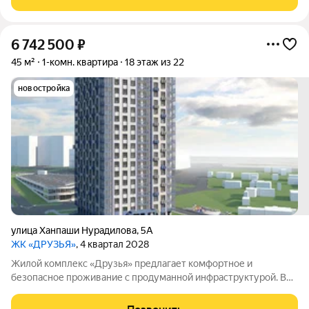
дорожки. Сам дом оснащён
6 742 500
₽
45 м²
1-комн. квартира
18 этаж из 22
новостройка
улица Ханпаши Нурадилова
,
5А
ЖК «ДРУЗЬЯ»
, 4 квартал 2028
Жилой комплекс «Друзья» предлагает комфортное и
безопасное проживание с продуманной инфраструктурой. Во
дворе обустроены зоны для активного и семейного отдыха:
есть детские и спортивные площадки, а также велосипедные