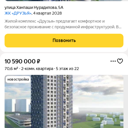
улица Ханпаши Нурадилова
,
5А
ЖК «ДРУЗЬЯ»
, 4 квартал 2028
Жилой комплекс «Друзья» предлагает комфортное и
безопасное проживание с продуманной инфраструктурой. Во
дворе созданы условия для активного и семейного отдыха:
проложены велосипедные дорожки, оборудованы детские и
Позвонить
спортивные площадки. Сам дом оснащён
10 590 000
₽
70,6 м²
2-комн. квартира
5 этаж из 22
новостройка