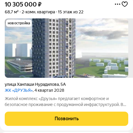
10 305 000
₽
68,7 м²
2-комн. квартира
15 этаж из 22
новостройка
улица Ханпаши Нурадилова
,
5А
ЖК «ДРУЗЬЯ»
, 4 квартал 2028
Жилой комплекс «Друзья» предлагает комфортное и
безопасное проживание с продуманной инфраструктурой. Во
дворе созданы условия для активного и семейного отдыха:
проложены велосипедные дорожки, оборудованы детские и
Позвонить
спортивные площадки. Сам дом оснащён