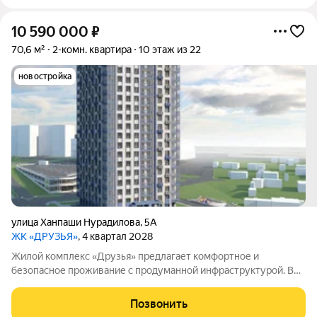
10 590 000
₽
70,6 м²
2-комн. квартира
10 этаж из 22
новостройка
улица Ханпаши Нурадилова
,
5А
ЖК «ДРУЗЬЯ»
, 4 квартал 2028
Жилой комплекс «Друзья» предлагает комфортное и
безопасное проживание с продуманной инфраструктурой. Во
дворе обустроены зоны для активного и семейного отдыха:
есть детские и спортивные площадки, а также велосипедные
Позвонить
дорожки. Сам дом оснащён