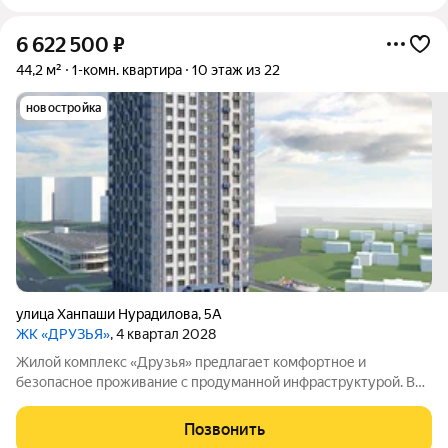
6 622 500
₽
44,2 м²
1-комн. квартира
10 этаж из 22
новостройка
улица Ханпаши Нурадилова
,
5А
ЖК «ДРУЗЬЯ»
, 4 квартал 2028
Жилой комплекс «Друзья» предлагает комфортное и
безопасное проживание с продуманной инфраструктурой. Во
дворе обустроены зоны для активного и семейного отдыха:
есть детские и спортивные площадки, а также велосипедные
Позвонить
дорожки. Сам дом оснащён