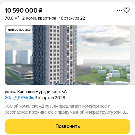
10 590 000
₽
70,6 м²
2-комн. квартира
18 этаж из 22
новостройка
улица Ханпаши Нурадилова
,
5А
ЖК «ДРУЗЬЯ»
, 4 квартал 2028
Жилой комплекс «Друзья» предлагает комфортное и
безопасное проживание с продуманной инфраструктурой. Во
дворе обустроены зоны для активного и семейного отдыха:
есть детские и спортивные площадки, а также велосипедные
Позвонить
дорожки. В самом комплексе