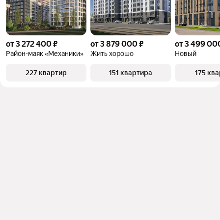
от 3 272 400 ₽
от 3 879 000 ₽
от 3 499 00
Район-маяк «Механики»
Жить хорошо
Новый
227 квартир
151 квартира
175 кв