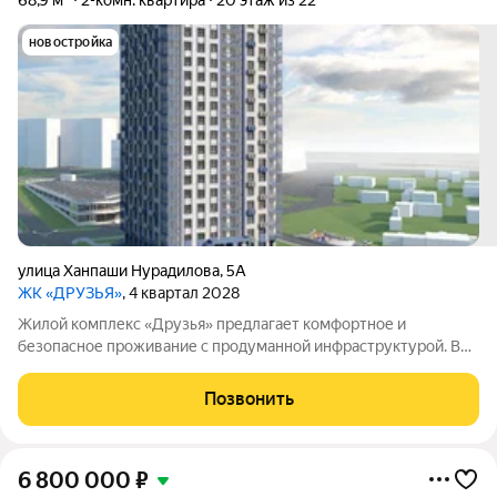
68,9 м²
2-комн. квартира
20 этаж из 22
новостройка
улица Ханпаши Нурадилова
,
5А
ЖК «ДРУЗЬЯ»
, 4 квартал 2028
Жилой комплекс «Друзья» предлагает комфортное и
безопасное проживание с продуманной инфраструктурой. Во
дворе обустроены зоны для активного и семейного отдыха:
есть детские и спортивные площадки, а также велосипедные
Позвонить
дорожки. Сам дом оснащён
6 800 000
₽