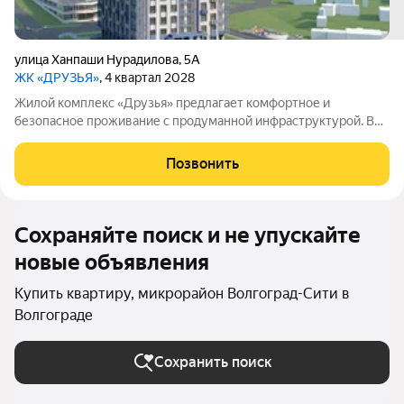
улица Ханпаши Нурадилова
,
5А
ЖК «ДРУЗЬЯ»
, 4 квартал 2028
Жилой комплекс «Друзья» предлагает комфортное и
безопасное проживание с продуманной инфраструктурой. Во
дворе созданы условия для активного и семейного отдыха:
проложены велосипедные дорожки, обустроены детские и
Позвонить
спортивные площадки. Сам дом оснащён
Сохраняйте поиск и не упускайте
новые объявления
Купить квартиру, микрорайон Волгоград-Сити в
Волгограде
Сохранить поиск