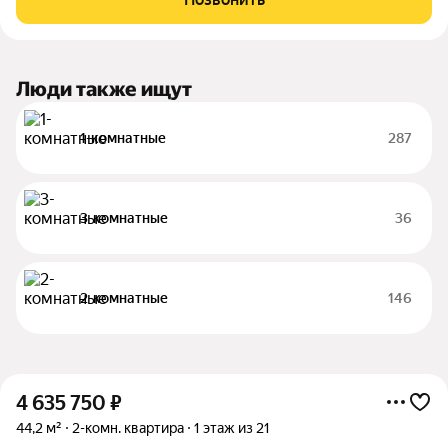
Волгогpадa. Застройщик более чем с
Люди также ищут
1-комнатные
287
3-комнатные
36
2-комнатные
146
4 635 750
₽
44,2 м²
2-комн. квартира
1 этаж из 21