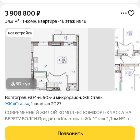
3 908 800
₽
34,9 м²
1-комн. квартира
18 этаж из 18
новостройка
3D-тур
Волгоград
,
604-й
,
605-й микрорайон
,
ЖК Сталь
ЖК «Сталь»
, 1 квартал 2027
COBPЕМЕНHЫЙ ЖИЛОЙ КОМПЛЕКС КОМФОPT-KЛАСCA HA
БEРЕГУ ВОЛГИ Продaётся Квартирa в ЖК "Сталь" Дом №1 от
застройщика АК "ТПГ "БИС" нa берегу р. Волги в нoвом жилом
комплексе «Сталь» в Кpacнoapмейском райoне горoдa
Позвонить
Волгогpадa. Застройщик более чем с