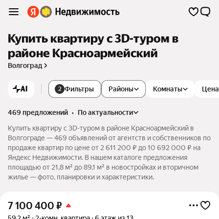
Купить квартиру c 3D-туром в
районе Красноармейский
Волгоград
AI
Фильтры
Районы
Комнаты
Цена
2
469 предложений
•
по актуальности
Купить квартиру c 3D-туром в районе Красноармейский в
Волгограде — 469 объявлений от агентств и собственников по
продаже квартир по цене от 2 611 200 ₽ до 10 692 000 ₽ на
Яндекс Недвижимости. В нашем каталоге предложения
площадью от 21,8 м² до 89,1 м² в новостройках и вторичном
жилье — фото, планировки и характеристики.
7 100 400
₽
59,2 м²
2-комн. квартира
6 этаж из 13