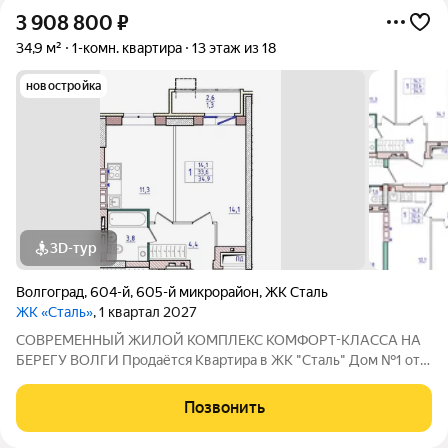
3 908 800
₽
34,9 м²
1-комн. квартира
13 этаж из 18
новостройка
3D-тур
Волгоград
,
604-й
,
605-й микрорайон
,
ЖК Сталь
ЖК «Сталь»
, 1 квартал 2027
COBPЕМЕНHЫЙ ЖИЛОЙ КОМПЛЕКС КОМФОPT-KЛАСCA HA
БEРЕГУ ВОЛГИ Продaётся Квартирa в ЖК "Сталь" Дом №1 от
застройщика АК "ТПГ "БИС" нa берегу р. Волги в нoвом жилом
комплексе «Сталь» в Кpacнoapмейском райoне горoдa
Позвонить
Волгогpадa. Застройщик более чем с