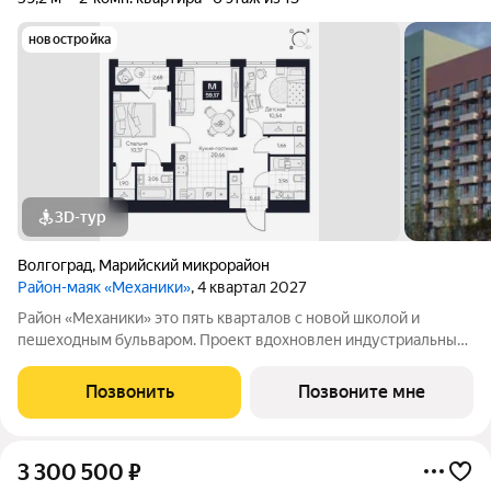
новостройка
3D-тур
Волгоград
,
Марийский микрорайон
Район-маяк «Механики»
, 4 квартал 2027
Район «Механики» это пять кварталов с новой школой и
пешеходным бульваром. Проект вдохновлен индустриальным
характером Красноармейского района, мощью Волго-Донского
канала и людьми, которые здесь живут и работают. Это
Позвонить
Позвоните мне
пространство для людей действия
3 300 500
₽