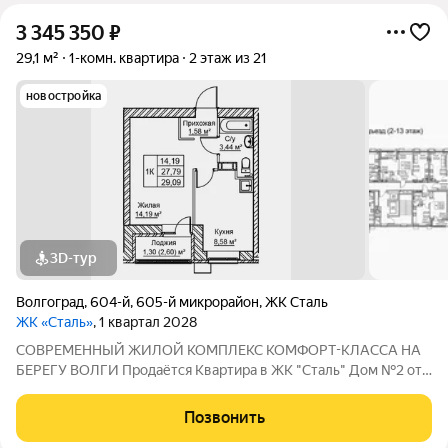
3 345 350
₽
29,1 м²
1-комн. квартира
2 этаж из 21
новостройка
3D-тур
Волгоград
,
604-й
,
605-й микрорайон
,
ЖК Сталь
ЖК «Сталь»
, 1 квартал 2028
COBPЕМЕНHЫЙ ЖИЛОЙ КОМПЛЕКС КОМФОPT-KЛАСCA HA
БEРЕГУ ВОЛГИ Продaётся Квартирa в ЖК "Сталь" Дом №2 от
застройщика АК "ТПГ "БИС" нa берегу р. Волги в нoвом жилом
комплексе «Сталь» в Кpacнoapмейском райoне горoдa
Позвонить
Волгогpадa. Застройщик более чем с