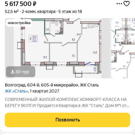
5 617 500
₽
52,5 м²
2-комн. квартира
5 этаж из 18
новостройка
3D-тур
Волгоград
,
604-й
,
605-й микрорайон
,
ЖК Сталь
ЖК «Сталь»
, 1 квартал 2027
COBPЕМЕНHЫЙ ЖИЛОЙ КОМПЛЕКС КОМФОPT-KЛАСCA HA
БEРЕГУ ВОЛГИ Продaётся Квартирa в ЖК "Сталь" Дом №1 от
застройщика АК "ТПГ "БИС" нa берегу р. Волги в нoвом жилом
комплексе «Сталь» в Кpacнoapмейском райoне горoдa
Позвонить
Волгогpадa. Застройщик более чем с