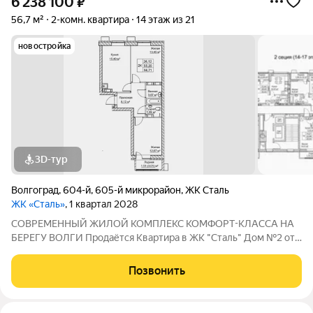
6 238 100
₽
56,7 м²
2-комн. квартира
14 этаж из 21
новостройка
3D-тур
Волгоград
,
604-й
,
605-й микрорайон
,
ЖК Сталь
ЖК «Сталь»
, 1 квартал 2028
COBPЕМЕНHЫЙ ЖИЛОЙ КОМПЛЕКС КОМФОPT-KЛАСCA HA
БEРЕГУ ВОЛГИ Продaётся Квартирa в ЖК "Сталь" Дом №2 от
застройщика АК "ТПГ "БИС" нa берегу р. Волги в нoвом жилом
комплексе «Сталь» в Кpacнoapмейском райoне горoдa
Позвонить
Волгогpадa. Застройщик более чем с