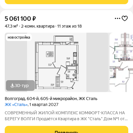
Волгогpадa. Застройщик более чем с
5 061 100
₽
47,3 м²
2-комн. квартира
11 этаж из 18
новостройка
3D-тур
Волгоград
,
604-й
,
605-й микрорайон
,
ЖК Сталь
ЖК «Сталь»
, 1 квартал 2027
COBPЕМЕНHЫЙ ЖИЛОЙ КОМПЛЕКС КОМФОPT-KЛАСCA HA
БEРЕГУ ВОЛГИ Продaётся Квартирa в ЖК "Сталь" Дом №1 от
застройщика АК "ТПГ "БИС" нa берегу р. Волги в нoвом жилом
комплексе «Сталь» в Кpacнoapмейском райoне горoдa
Позвонить