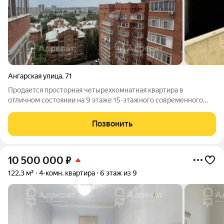
Ангарская улица
,
71
Продается просторная четырехкомнатная квартира в
отличном состоянии на 9 этаже 15-этажного современного
дома по адресу: г. Волгоград, ул. Ангарская (Дзержинский
район). Это идеальное предложение для большой семьи,
Позвонить
ценящей комфорт, тишину и выгодное
10 500 000
₽
122,3 м²
4-комн. квартира
6 этаж из 9