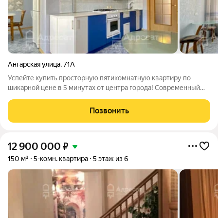
Ангарская улица
,
71А
Успейте купить просторную пятикомнатную квартиру по
шикарной цене в 5 минутах от центра города! Современный
кирпичный дом в ЖК "Царицыно". Это уникальное
предложение для тех, кто ищет по-настоящему большое и
Позвонить
комфортное жилье для всей семьи. Общая
12 900 000
₽
150 м²
5-комн. квартира
5 этаж из 6