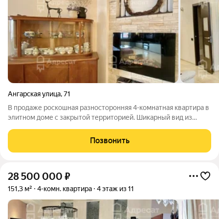
Ангарская улица
,
71
В продаже роскошная разносторонняя 4-комнатная квартира в
элитном доме с закрытой территорией. Шикарный вид из
квартиры позволит вам наслаждаться красивыми закатами.
Общая площадь 157.5 кв.м. В квартире произведён
Позвонить
качественный евроремонт из дорогих
28 500 000
₽
151,3 м²
4-комн. квартира
4 этаж из 11