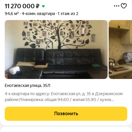
11 270 000
₽
94,6 м²
4-комн. квартира
1 этаж из 2
Енотаевская улица
,
35Л
4-к квартира по адресу: Енотаевская ул, д. 35 в Дзержинском
районе;Планировка: общая 94.60 / жилая 55.90 / кухня
12.40Раздельные комнаты: 11.1 + 12.60 + 10.4 + 21.8
метровПредставляем вашему вниманию прекрасную
Позвонить
четырехкомнатную квартиру общей