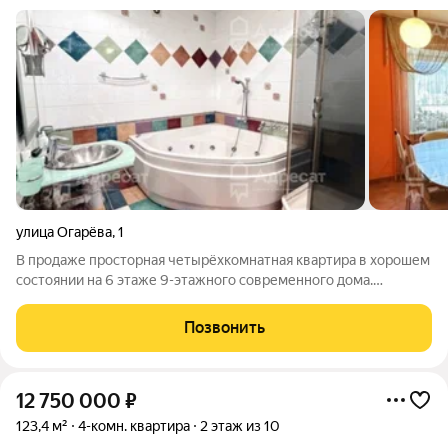
улица Огарёва
,
1
В продаже просторная четырёхкомнатная квартира в хорошем
состоянии на 6 этаже 9-этажного современного дома.
Отличное месторасположение в развитом Ворошиловском
районе на улице Огарева. Рядом проходят улицы Рабоче-
Позвонить
Крестьянская, Козловская,
12 750 000
₽
123,4 м²
4-комн. квартира
2 этаж из 10