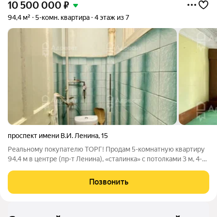
10 500 000
₽
94,4 м²
5-комн. квартира
4 этаж из 7
проспект имени В.И. Ленина
,
15
Реальному покупателю ТОРГ! Продам 5-комнатную квартиру
94,4 м в центре (пр-т Ленина), «сталинка» с потолками 3 м, 4-й
этаж, с новым лифтом и гаражом. Кирпичный дом. Чистый
подъезд. Общая площадь - 94,4 м Жилая - 63,7 м Кухня - 8,3 м
Позвонить
Потолки