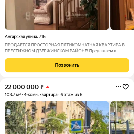
Ангарская улица
,
71Б
ПРОДАЕТСЯ ПРОСТОРНАЯ ПЯТИКОМНАТНАЯ КВАРТИРА В
ПРЕСТИЖНОМ ДЗЕРЖИНСКОМ РАЙОНЕ! Предлагаем к
продаже эксклюзивную и невероятно просторную
пятикомнатную квартиру в современном доме по адресу: г.
Позвонить
Волгоград, ул. Ангарская. Это идеальный вариант для большой
22 000 000
₽
103,7 м²
4-комн. квартира
6 этаж из 6