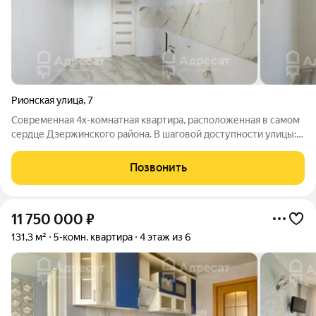
Рионская улица
,
7
Современная 4х-комнатная квартира, расположенная в самом
сердце Дзержинского района. В шаговой доступности улицы:
пр-т Жукова, Землячки, Качинцев. Общая площадь 122,3 кв.м..
-комната 18,8 кв.м., -комната 12,2 кв.м., -комната 11,1 кв.м.,
Позвонить
Квартира:
11 750 000
₽
131,3 м²
5-комн. квартира
4 этаж из 6