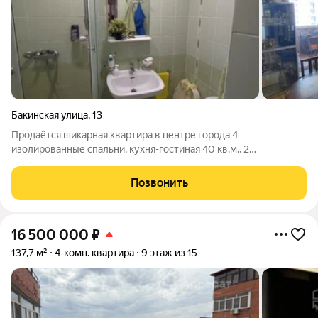
Бакинская улица
,
13
Продаётся шикарная квартира в центре города 4
изолированные спальни, кухня-гостиная 40 кв.м., 2
застеклённые и утеплённые лоджии, 2 санузла, 2
вместительные кладовки-гардеробные, большой холл,
Позвонить
коридор. Дом кирпичный, тёплый, в удобном месте. Тамбур
16 500 000
₽
137,7 м²
4-комн. квартира
9 этаж из 15