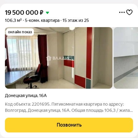
19 500 000
₽
106,3 м²
5-комн. квартира
15 этаж из 25
онлайн показ
Донецкая улица
,
16А
Код объекта: 2201695. Пятикомнатная квартира по адресу:
Волгоград, Донецкая улица, 16А. Общая площадь 106,3 / жилая
65,7 / кухня 7,67 кв. метров. 15-й этаж, много света и
ощущение простора. Пространство продуманно: большие
Позвонить
изолированные комнаты