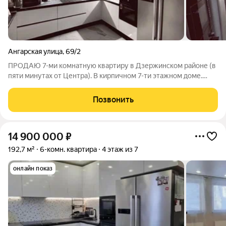
Ангарская улица
,
69/2
ПРОДАЮ 7-ми комнатную квартиру в Дзержинском районе (в
пяти минутах от Центра). В кирпичном 7-ти этажном доме.
Комнаты раздельные, светлые и уютные (3 спальни, кабинет/
спортзал, прачечная, гостиная, кухня, 2 совмещенных санузла).
Позвонить
Два незастекленных
14 900 000
₽
192,7 м²
6-комн. квартира
4 этаж из 7
онлайн показ