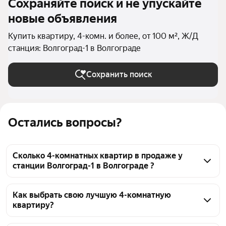
Сохраняйте поиск и не упускайте
новые объявления
Купить квартиру, 4-комн. и более, от 100 м², Ж/Д
станция: Волгоград-1 в Волгограде
Сохранить поиск
Остались вопросы?
Сколько 4-комнатных квартир в продаже у
станции Волгоград-1 в Волгограде ?
На Яндекс Недвижимости в продаже у станции 
Волгоград-1 в Волгограде 27 4-комнатных квартир, 
Как выбрать свою лучшую 4-комнатную
квартиру?
из них 26 объявлений от агентств, 1 объявление от 
застройщиков
Чтобы купить 4-комнатную квартиру большую у 