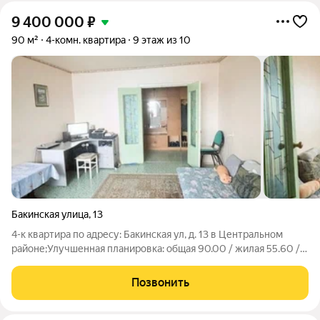
9 400 000
₽
90 м²
4-комн. квартира
9 этаж из 10
Бакинская улица
,
13
4-к квартира по адресу: Бакинская ул, д. 13 в Центральном
районе;Улучшенная планировка: общая 90.00 / жилая 55.60 /
кухня 8.00Раздельные комнаты: 17.2 + 11.4 + 8.4 + 18.6
метровКвартира в хорошем состоянии. Пластиковые окна. На
Позвонить
полу линолеум.