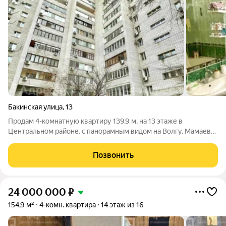
Бакинская улица
,
13
Продам 4-комнатную квартиру 139,9 м, на 13 этаже в
Центральном районе, с панорамным видом на Волгу, Мамаев
Курган, Центральную Набережную и исторический центр
города, из окон которой утром вы будете встречать рассветы,
Позвонить
а вечером провожать закаты. Дом
24 000 000
₽
154,9 м²
4-комн. квартира
14 этаж из 16