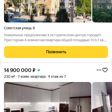
Советская улица
,
8
Уникальное предложение в историческом центре города!!!
Просторная 4-комнатная квартира общей площадью 103,7 кв.м.
в историческом центре Волгограда, в 2 минутах ходьбы от
центральной набережной города.Панорамный вид на Волгу,
Позвонить
храм, живописный парк.
14 900 000
₽
230 м²
7-комн. квартира
4 этаж из 7