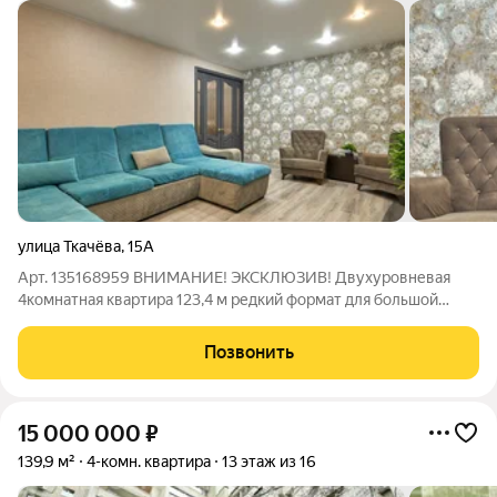
улица Ткачёва
,
15А
Арт. 135168959 ВНИМАНИЕ! ЭКСКЛЮЗИВ! Двухуровневая
4комнатная квартира 123,4 м редкий формат для большой
семьи, сочетающий простор загородного дома и удобство
городской жизни в Центральном районе Волгограда!
Позвонить
Основные параметры: общая площадь 123,4
15 000 000
₽
139,9 м²
4-комн. квартира
13 этаж из 16