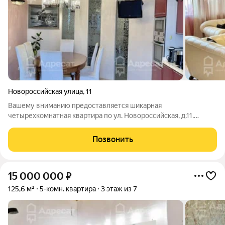
Новороссийская улица
,
11
Вашему вниманию предоставляется шикарная
четырехкомнатная квартира по ул. Новороссийская, д.11.
Комфортный 4 этаж. Дом бизнес-класса. Потолки 2,75 м.
Кирпичный дом. Эргономичная планировка. Дорогие
Позвонить
отделочные материалы. 3 изолированные спальни. Общая
15 000 000
₽
125,6 м²
5-комн. квартира
3 этаж из 7