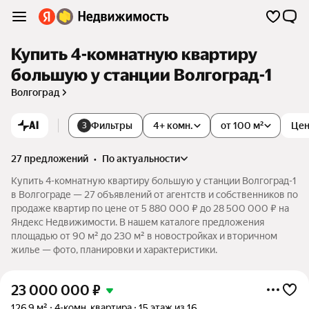
Купить 4-комнатную квартиру
большую у станции Волгоград-1
Волгоград
AI
Фильтры
4+ комн.
от 100 м²
Це
3
27 предложений
•
по актуальности
Купить 4-комнатную квартиру большую у станции Волгоград-1
в Волгограде — 27 объявлений от агентств и собственников по
продаже квартир по цене от 5 880 000 ₽ до 28 500 000 ₽ на
Яндекс Недвижимости. В нашем каталоге предложения
площадью от 90 м² до 230 м² в новостройках и вторичном
жилье — фото, планировки и характеристики.
23 000 000
₽
126,9 м²
4-комн. квартира
15 этаж из 16