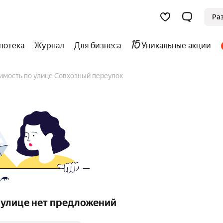
Ра
потека
Журнал
Для бизнеса
Уникальные акции
имость по улице Совхозный переулок
 улице нет предложений