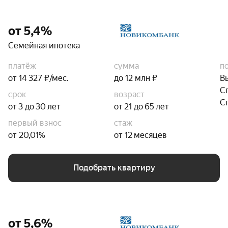
от 5,4%
Семейная ипотека
платёж
сумма
п
от 14 327 ₽/мес.
до 12 млн ₽
В
С
срок
возраст
С
от 3 до 30 лет
от 21 до 65 лет
первый взнос
стаж
от 20,01%
от 12 месяцев
Подобрать квартиру
от 5,6%