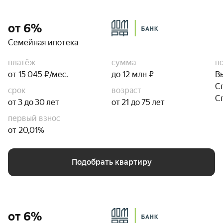
от 6%
Семейная ипотека
платёж
сумма
п
от 15 045 ₽/мес.
до 12 млн ₽
В
С
срок
возраст
С
от 3 до 30 лет
от 21 до 75 лет
первый взнос
от 20,01%
Подобрать квартиру
от 6%