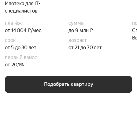
Ипотека для IT-
специалистов
платёж
сумма
п
от 14 804 ₽/мес.
до 9 млн ₽
С
В
срок
возраст
от 5 до 30 лет
от 21 до 70 лет
первый взнос
от 20,1%
Подобрать квартиру