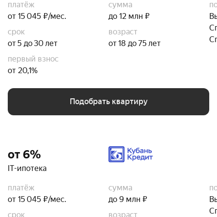
платёж
сумма
п
от 15 045 ₽/мес.
до 12 млн ₽
В
С
срок
возраст
С
от 5 до 30 лет
от 18 до 75 лет
первый взнос
от 20,1%
Подобрать квартиру
от 6%
IT-ипотека
платёж
сумма
п
от 15 045 ₽/мес.
до 9 млн ₽
В
С
срок
возраст