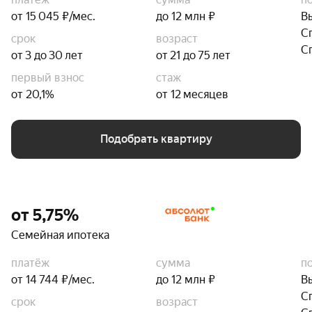
от 15 045 ₽/мес.
до 12 млн ₽
В
С
срок
возраст
С
от 3 до 30 лет
от 21 до 75 лет
первый взнос
стаж
от 20,1%
от 12 месяцев
Подобрать квартиру
от 5,75%
Семейная ипотека
платёж
сумма
п
от 14 744 ₽/мес.
до 12 млн ₽
В
С
срок
возраст