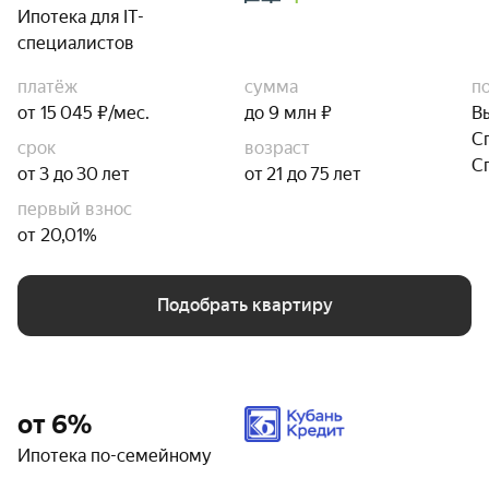
Ипотека для IT-
специалистов
платёж
сумма
п
от 15 045 ₽/мес.
до 9 млн ₽
В
С
срок
возраст
С
от 3 до 30 лет
от 21 до 75 лет
первый взнос
от 20,01%
Подобрать квартиру
от 6%
Ипотека по-семейному