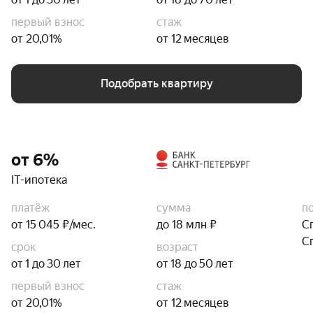
первый взнос
стаж
от 20,01%
от 12 месяцев
Подобрать квартиру
от 6%
IT-ипотека
платёж
сумма
п
от 15 045 ₽/мес.
до 18 млн ₽
С
С
срок
возраст
от 1 до 30 лет
от 18 до 50 лет
первый взнос
стаж
от 20,01%
от 12 месяцев