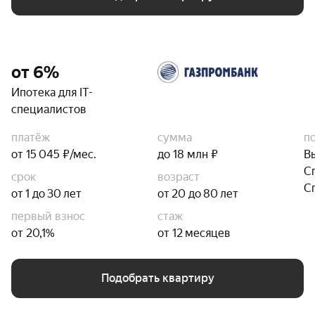
от 6%
Ипотека для IT-
специалистов
платёж
сумма
п
от 15 045 ₽/мес.
до 18 млн ₽
В
С
срок
возраст
С
от 1 до 30 лет
от 20 до 80 лет
первый взнос
стаж
от 20,1%
от 12 месяцев
Подобрать квартиру