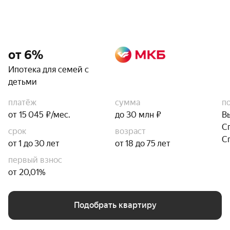
от 6%
Ипотека для семей с
детьми
платёж
сумма
п
от 15 045 ₽/мес.
до 30 млн ₽
В
С
срок
возраст
С
от 1 до 30 лет
от 18 до 75 лет
первый взнос
от 20,01%
Подобрать квартиру