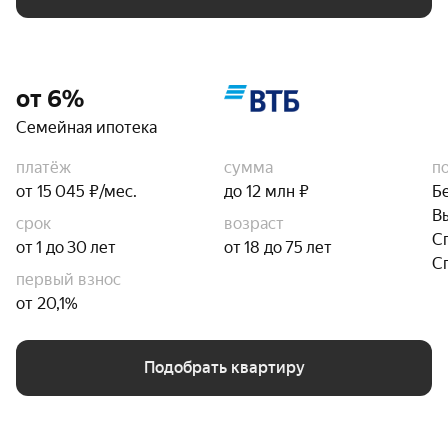
от 6%
Семейная ипотека
платёж
сумма
п
от 15 045 ₽/мес.
до 12 млн ₽
Б
В
срок
возраст
С
от 1 до 30 лет
от 18 до 75 лет
С
первый взнос
от 20,1%
Подобрать квартиру