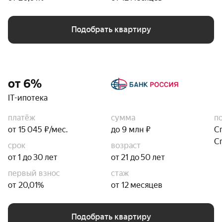
Подобрать квартиру
от 6%
IT-ипотека
платёж
сумма
п
от 15 045 ₽/мес.
до 9 млн ₽
С
С
срок
возраст
от 1 до 30 лет
от 21 до 50 лет
первый взнос
стаж
от 20,01%
от 12 месяцев
Подобрать квартиру