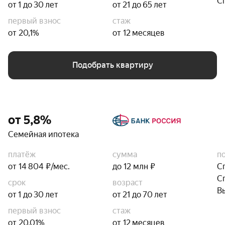
С
от 1 до 30 лет
от 21 до 65 лет
первый взнос
стаж
от 20,1%
от 12 месяцев
Подобрать квартиру
от 5,8%
Семейная ипотека
платёж
сумма
п
от 14 804 ₽/мес.
до 12 млн ₽
С
С
срок
возраст
В
от 1 до 30 лет
от 21 до 70 лет
первый взнос
стаж
от 20,01%
от 12 месяцев