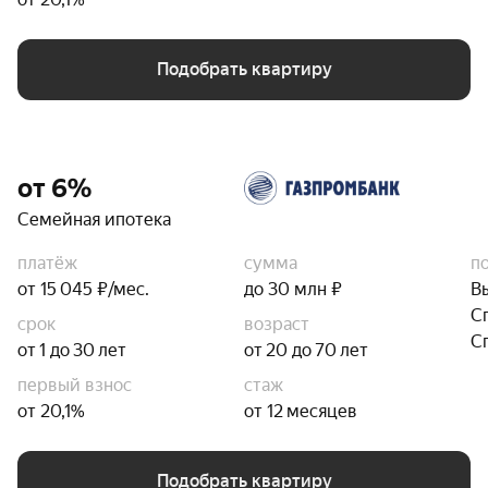
Подобрать квартиру
от 6%
Семейная ипотека
платёж
сумма
п
от 15 045 ₽/мес.
до 30 млн ₽
В
С
срок
возраст
С
от 1 до 30 лет
от 20 до 70 лет
первый взнос
стаж
от 20,1%
от 12 месяцев
Подобрать квартиру