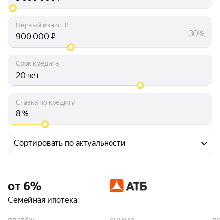
Первый взнос, ₽
30%
₽
Срок кредита
лет
Ставка по кредиту
%
Сортировать по актуальности
от 6%
Семейная ипотека
платёж
сумма
п