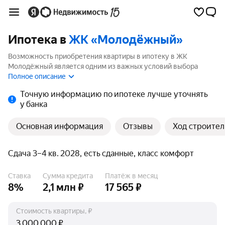
Ипотека в
ЖК «Молодёжный»
Возможность приобретения квартиры в ипотеку в ЖК
Молодёжный является одним из важных условий выбора
квартиры. На странице мы собрали программы кредитования
Полное описание
банков для покупки квартиры в ипотеку от 3.5%.
Точную информацию по ипотеке лучше уточнять
у банка
Основная информация
Отзывы
Ход строител
Сдача 3–4 кв. 2028, есть сданные, класс комфорт
Ставка
Сумма кредита
Платёж в месяц
8%
2,1 млн ₽
17 565 ₽
Стоимость квартиры, ₽
₽