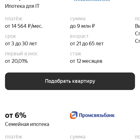
Ипотека для IT
платёж
сумма
п
от 14 564 ₽/мес.
до 9 млн ₽
В
С
срок
возраст
С
от 3 до 30 лет
от 21 до 65 лет
первый взнос
стаж
от 20,01%
от 12 месяцев
Подобрать квартиру
от 6%
Семейная ипотека
платёж
сумма
п