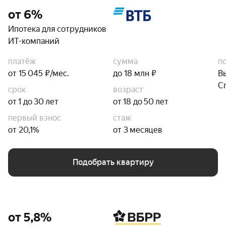
от 6%
Ипотека для сотрудников
ИТ-компаний
платёж
сумма
п
от 15 045 ₽/мес.
до 18 млн ₽
В
С
срок
возраст
от 1 до 30 лет
от 18 до 50 лет
первый взнос
стаж
от 20,1%
от 3 месяцев
Подобрать квартиру
от 5,8%