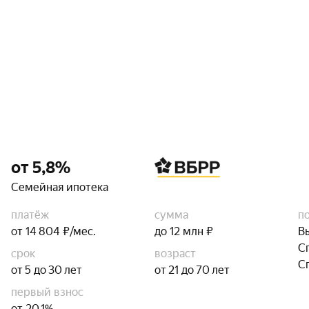
от 5,8%
Семейная ипотека
платёж
сумма
п
от 14 804 ₽/мес.
до 12 млн ₽
В
С
срок
возраст
С
от 5 до 30 лет
от 21 до 70 лет
первый взнос
от 20,1%