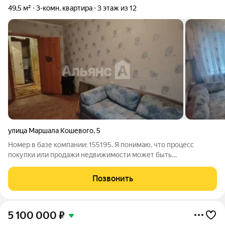
49,5 м²
3-комн. квартира
3 этаж из 12
улица Маршала Кошевого
,
5
Номер в базе компании: 155195. Я понимаю, что процесс
покупки или продажи недвижимости может быть
многогранным, а иногда даже стрессовым. Но не волнуйтесь!
Я помогу вам разобраться в сложных юридических и
Позвонить
финансовых аспектах сделки, предостерегу от
5 100 000
₽