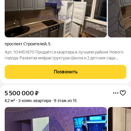
проспект Строителей
,
5
Арт. 104451870 Продаётся квартира в лучшем районе Нового
города. Развитая инфраструктура Школа и 2 детских сада
рядом. Удобная транспортная развязка остановки во все
районы города Натяжные потолки Новый линолеум Новая
Позвонить
кухня Вся мебель остаётся
5 500 000
₽
62 м²
3-комн. квартира
9 этаж из 15