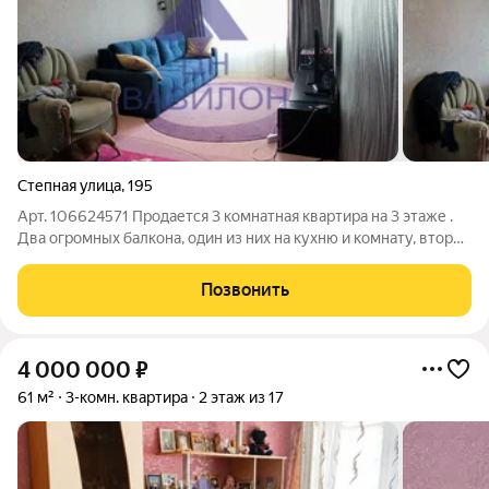
Степная улица
,
195
Арт. 106624571 Продается 3 комнатная квартира на 3 этаже .
Два огромных балкона, один из них на кухню и комнату, второй
из зала .В зале и кухне сделан ремонт пару лет назад. Детская
готова под обои. Одна комната требует капитального ремонта.
Позвонить
Ванная и
4 000 000
₽
61 м²
3-комн. квартира
2 этаж из 17