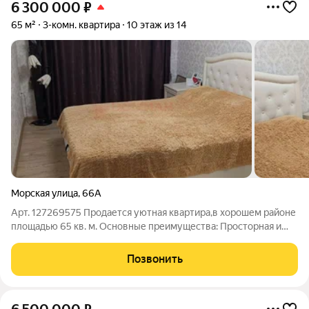
6 300 000
₽
65 м²
3-комн. квартира
10 этаж из 14
Морская улица
,
66А
Арт. 127269575 Продается уютная квартира,в хорошем районе
площадью 65 кв. м. Основные преимущества: Просторная и
уютная квартира: 45 кв. м. жилой площади с продуманной
планировкой, где каждый квадратный метр используется с
Позвонить
максимальной пользой, так