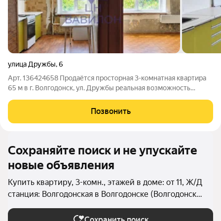
улица Дружбы
,
6
Арт. 136424658 Продаётся просторная 3-комнатная квартира
65 м в г. Волгодонск, ул. Дружбы реальная возможность
купить по выгодной цене и оформить сделку максимально
быстро. Прямая продажа, все документы готовы, возможна
Позвонить
ипотека идеальный вариант
Сохраняйте поиск и не упускайте
новые объявления
Купить квартиру, 3-комн., этажей в доме: от 11, Ж/Д
станция: Волгодонская в Волгодонске (Волгодонск
(городской округ))
Сохранить поиск