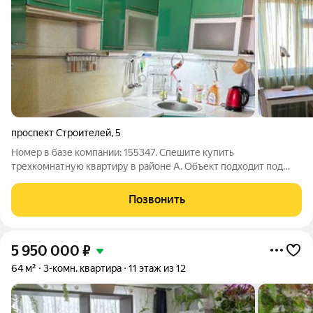
проспект Строителей
,
5
Номер в базе компании: 155347. Спешите купить
трехкомнатную квартиру в районе А. Объект подходит под
любую форму расчёта! Характеристики Площадь квартиры
составляет 63 квадратных метров. Объект расположен на 12
Позвонить
этаже 16 этажного панельного дома. К
5 950 000
₽
64 м²
3-комн. квартира
11 этаж из 12