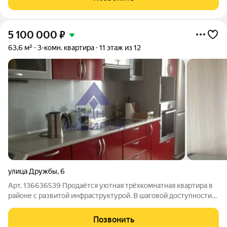
бaлкон- из кухни и из залa,
5 100 000
₽
63,6 м²
3-комн. квартира
11 этаж из 12
улица Дружбы
,
6
Арт. 136636539 Продаётся уютная трёхкомнатная квартира в
районе с развитой инфраструктурой. В шаговой доступности
находятся школа, детский сад, детская поликлиника, больница,
травмпункт, аптеки, магазины и остановки общественного
Позвонить
транспорта. До ДК