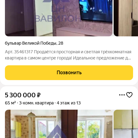
бульвар Великой Победы
,
28
Арт. 35461317 Продаётся просторная и светлая трёхкомнатная
квартира в самом центре города! Идеальное предложение для
семьи с детьми. Въезжайте и живите сразу после покупки
сделан современный ремонт!Продаётся квартира в центре
Позвонить
города ! Кабинет на
5 300 000
₽
65 м²
3-комн. квартира
4 этаж из 13