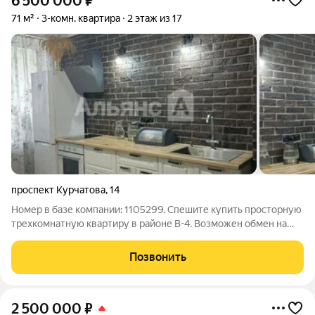
6 500 000
₽
71 м²
3-комн. квартира
2 этаж из 17
проспект Курчатова
,
14
Номер в базе компании: 1105299. Спешите купить просторную
трехкомнатную квартиру в районе В-4. Возможен обмен на
дом в пригороде. Характеристики Квартира площадью 71
квадратных метров расположена на 2 этаже 17 этажного
Позвонить
монолитного дома. Преимущества
2 500 000
₽