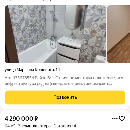
улица Маршала Кошевого
,
14
Арт. 135673554 Район В-4. Отличное месторасположение, вся
инфраструктура рядом (сквер, магазины, гипермаркет,
остановки, школа, стадион, рынок Авангард). Светлая
солнечная квартира на 4м этаже (два лифта), окна
Позвонить
металлопластиковые, на кухне плитка, во
4 290 000
₽
64 м²
3-комн. квартира
5 этаж из 14