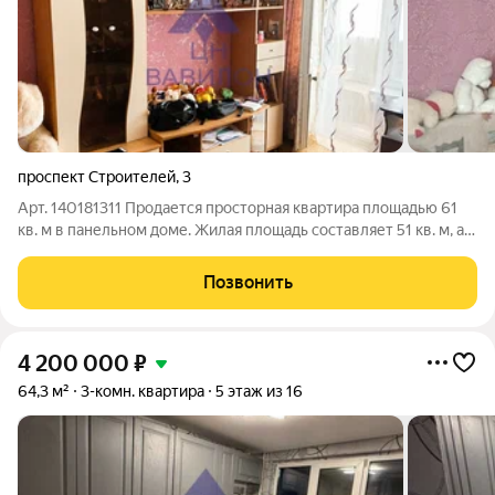
проспект Строителей
,
3
Арт. 140181311 Продается просторная квартира площадью 61
кв. м в панельном доме. Жилая площадь составляет 51 кв. м, а
кухня 8 кв. м. Квартира находится на 2-м этаже 17-этажного
здания, построенного в 1978 году. Из окон открывается вид на
Позвонить
улицу, что
4 200 000
₽
64,3 м²
3-комн. квартира
5 этаж из 16