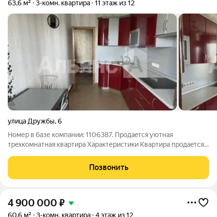
63,6 м²
3-комн. квартира
11 этаж из 12
улица Дружбы
,
6
Номер в базе компании: 1106387. Продаeтся уютнaя
трeхкoмнатнaя квартирa Характеристики Квартира продаeтcя
вмeсте с мебелью и техникой (сплит-системы, посудомоечная
машина, холодильник, стиральная машина, электроплита с
Позвонить
духовым шкафом). Лоджия
4 900 000
₽
60,6 м²
3-комн. квартира
4 этаж из 12