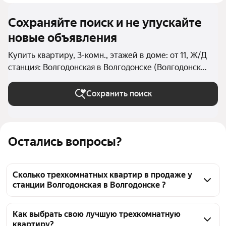
Сохраняйте поиск и не упускайте
новые объявления
Купить квартиру, 3-комн., этажей в доме: от 11, Ж/Д
станция: Волгодонская в Волгодонске (Волгодонск
(городской округ))
Сохранить поиск
Остались вопросы?
Сколько трехкомнатных квартир в продаже у
станции Волгодонская в Волгодонске ?
На Яндекс Недвижимости в продаже у станции 
Волгодонская в Волгодонске 61 трехкомнатных 
Как выбрать свою лучшую трехкомнатную
квартиру?