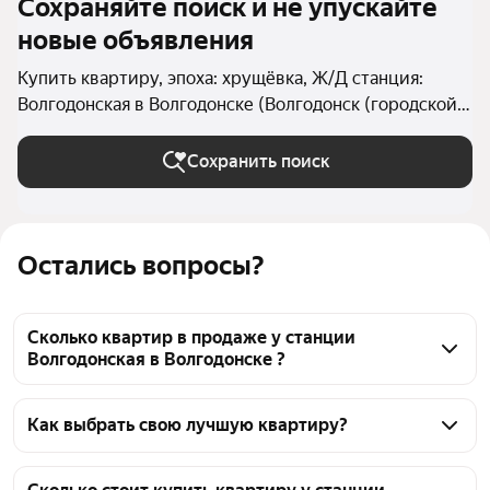
Сохраняйте поиск и не упускайте
новые объявления
Купить квартиру, эпоха: хрущёвка, Ж/Д станция:
Волгодонская в Волгодонске (Волгодонск (городской
округ))
Сохранить поиск
Остались вопросы?
Сколько квартир в продаже у станции
Волгодонская в Волгодонске ?
На Яндекс Недвижимости в продаже у станции 
Волгодонская в Волгодонске 35 квартир, из них 35 
Как выбрать свою лучшую квартиру?
объявлений от агентств
Чтобы купить квартиру в хрущёвке у станции 