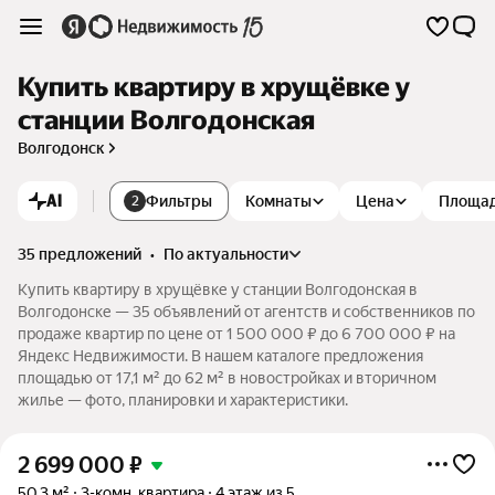
Купить квартиру в хрущёвке у
станции Волгодонская
Волгодонск
AI
Фильтры
Комнаты
Цена
Площа
2
35 предложений
•
по актуальности
Купить квартиру в хрущёвке у станции Волгодонская в
Волгодонске — 35 объявлений от агентств и собственников по
продаже квартир по цене от 1 500 000 ₽ до 6 700 000 ₽ на
Яндекс Недвижимости. В нашем каталоге предложения
площадью от 17,1 м² до 62 м² в новостройках и вторичном
жилье — фото, планировки и характеристики.
2 699 000
₽
50,3 м²
3-комн. квартира
4 этаж из 5