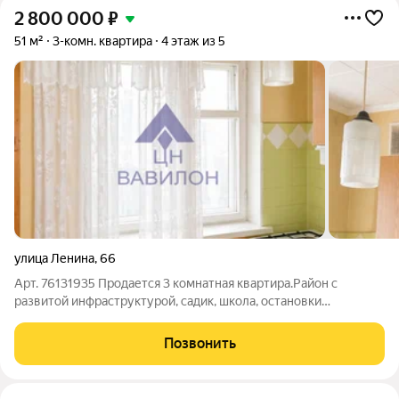
2 800 000
₽
51 м²
3-комн. квартира
4 этаж из 5
улица Ленина
,
66
Арт. 76131935 Продается 3 комнатная квартира.Район с
развитой инфраструктурой, садик, школа, остановки
автотранспорта в шаговой доступности. Центр недвижимости
Вавилон также поможет подобрать жильё для вас, обеспечив
Позвонить
полное юридическое сопровождение