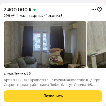
2 400 000
₽
29,9 м²
1-комн. квартира
4 этаж из 5
улица Ленина
,
66
Арт. 136035002 Продается 1-но комнатная квартира в центре
Старого города ( район парка Победы), по ул. Ленина, 4/5,
29/16/6 с балконом ( не остеклен). Состояние в стадии
незавершенного ремонта- кухня, коридор стены выравнены и
Позвонить
подготовлены к оклейке