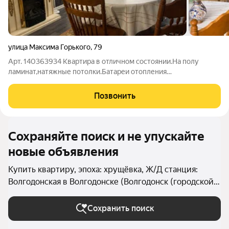
улица Максима Горького
,
79
Арт. 140363934 Квартира в отличном состоянии.На полу
ламинат,натяжные потолки.Батареи отопления
новые,сплит,триколор.Дом после полного капитального
ремонта.Два встроенных шкафа.Во дворе стоянка,двор
Позвонить
полностью облагорожен.Рядом
Сохраняйте поиск и не упускайте
новые объявления
Купить квартиру, эпоха: хрущёвка, Ж/Д станция:
Волгодонская в Волгодонске (Волгодонск (городской
округ))
Сохранить поиск