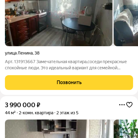
улица Ленина
,
38
Арт. 131913667 Замечательная квартира,соседи прекрасные
спокойные люди. Это идеальный вариант для семейной
пары,пожилых людей, и для тех кто ценит своё время! Рядом
находятся детские сады и школы, так же рядом находится
Позвонить
больница, транспортные линии.
3 990 000
₽
44 м²
2-комн. квартира
2 этаж из 5