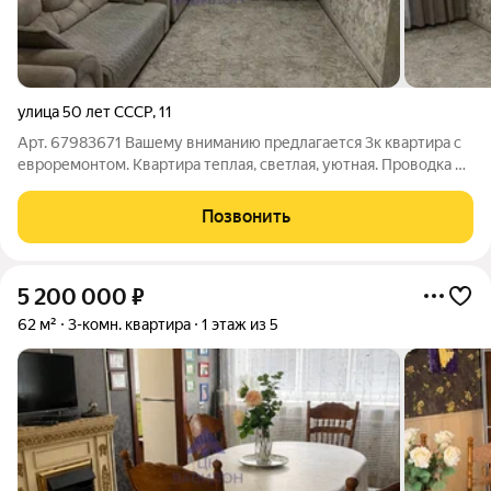
улица 50 лет СССР
,
11
Арт. 67983671 Вашему вниманию предлагается 3к квартира с
евроремонтом. Квартира теплая, светлая, уютная. Проводка и
сантехника новая. Окна м/п, балкон застеклен. Остается вся
мебель, холодильник, кухонная техника, сплит. Отличный
Позвонить
вариант для семьи.
5 200 000
₽
62 м²
3-комн. квартира
1 этаж из 5