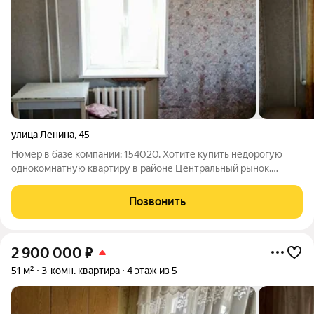
улица Ленина
,
45
Номер в базе компании: 154020. Хотите купить недорогую
однокомнатную квартиру в районе Центральный рынок.
Характеристики Площадь квартиры составляет 30.5
квадратных метров. Объект расположен на 4 этаже 5 этажного
Позвонить
кирпичного дома. К преимуществам
2 900 000
₽
51 м²
3-комн. квартира
4 этаж из 5