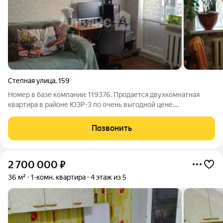
Степная улица
,
159
Номер в базе компании: 119376. Продается двухкомнатная
квартира в районе ЮЗР-3 по очень выгодной цене.
Характеристики Площадь квартиры составляет 44 квадратных
метров. Объект расположен на 2 этаже 5 этажного панельного
Позвонить
дома. Преимущества квартиры: -
2 700 000
₽
36 м²
1-комн. квартира
4 этаж из 5