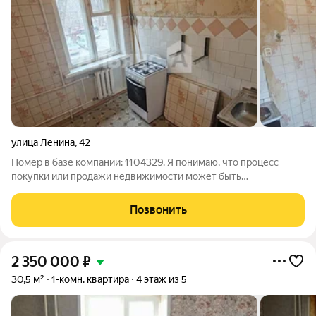
улица Ленина
,
42
Номер в базе компании: 1104329. Я понимаю, что процесс
покупки или продажи недвижимости может быть
многогранным, а иногда даже стрессовым. Но не волнуйтесь!
Я помогу вам разобраться в сложных юридических и
Позвонить
финансовых аспектах сделки, предостерегу от
2 350 000
₽
30,5 м²
1-комн. квартира
4 этаж из 5