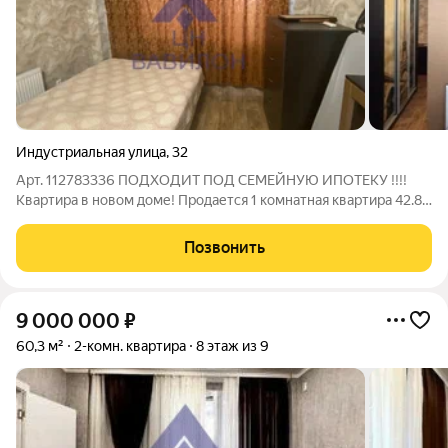
Индустриальная улица
,
32
Арт. 112783336 ПОДХОДИТ ПОД СЕМЕЙНУЮ ИПОТЕКУ !!!!
Квартира в новом доме! Продается 1 комнатная квартира 42.8
квМ. Дом ТСЖ .Один собственник,без обременений и
ограничений. Состояние - "въехал и живи". Всё,что нужно для
Позвонить
комфортной жизни находится в
9 000 000
₽
60,3 м²
2-комн. квартира
8 этаж из 9