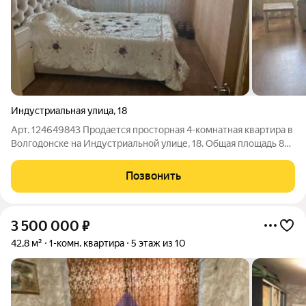
Индустриальная улица
,
18
Арт. 124649843 Продается просторная 4-комнатная квартира в
Волгодонске на Индустриальной улице, 18. Общая площадь 82
кв. м, расположена на 4 этаже 10-этажного панельного дома.
Кухня 10 кв. м идеально подойдет для семейных обедов. Окна
Позвонить
выходят как на
3 500 000
₽
42,8 м²
1-комн. квартира
5 этаж из 10