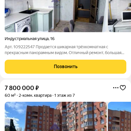
Индустриальная улица
,
16
Арт. 109222547 Продается шикарная трёхкомнатная с
прекрасным панорамным видом. Отличный ремонт, большая
площадь комнат, огромная кухня. В доме нет мусоропровода,
что обеспечивает отсутствие тараканов и посторонних
Позвонить
запахов. ТСЖ, в связи с чем
7 800 000
₽
60 м²
2-комн. квартира
1 этаж из 7