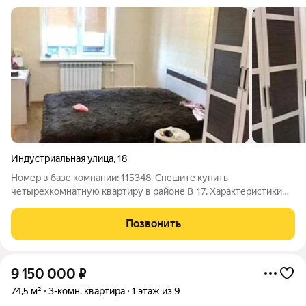
Индустриальная улица
,
18
Номер в базе компании: 115348. Спешите купить
четырехкомнатную квартиру в районе В-17. Характеристики
Квартира площадью 75 квадратных метров расположена на 10
этаже 10 этажного панельного дома. Металлопластиковые
Позвонить
окна, балкон, напольное покрытие
9 150 000
₽
74,5 м²
3-комн. квартира
1 этаж из 9