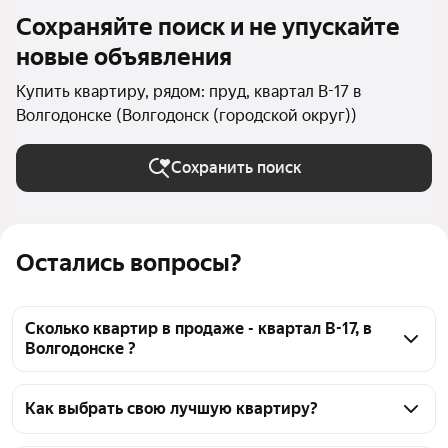
Сохраняйте поиск и не упускайте
новые объявления
Купить квартиру, рядом: пруд, квартал В-17 в
Волгодонске (Волгодонск (городской округ))
Сохранить поиск
Остались вопросы?
Сколько квартир в продаже - квартал В-17, в
Волгодонске ?
На Яндекс Недвижимости в продаже - квартал В-17, 
в Волгодонске 29 квартир, из них 29 объявлений от 
Как выбрать свою лучшую квартиру?
агентств
Чтобы купить квартиру рядом с прудом квартал 