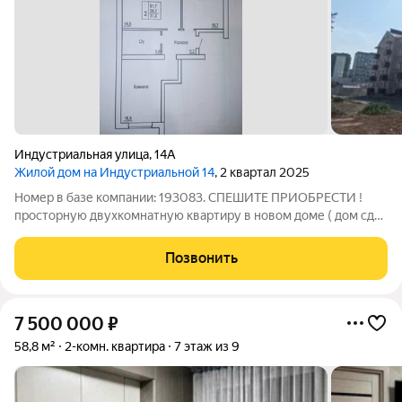
Индустриальная улица
,
14А
Жилой дом на Индустриальной 14
, 2 квартал 2025
Номер в базе компании: 193083. СПЕШИТЕ ПРИОБРЕСТИ !
просторную двухкомнатную квартиру в новом доме ( дом сдан
), в районе В-17 ПОДХОДИТ ПОД СЕМЕЙНУЮ ИПОТЕКУ 6 %!!!
Характеристики Квартира площадью 60 квадратных метров
Позвонить
расположена на 3 этаже 4
7 500 000
₽
58,8 м²
2-комн. квартира
7 этаж из 9