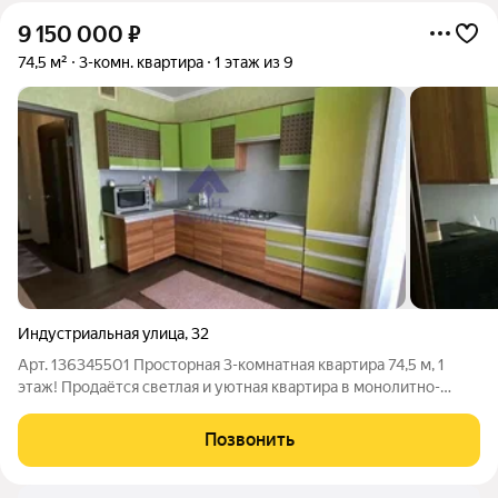
9 150 000
₽
74,5 м²
3-комн. квартира
1 этаж из 9
Индустриальная улица
,
32
Арт. 136345501 Просторная 3-комнатная квартира 74,5 м, 1
этаж! Продаётся светлая и уютная квартира в монолитно-
кирпичном доме. Особенности квартиры:Три изолированные
комнаты Широкий коридор Раздельный санузел и ванная
Позвонить
Кондиционер в зале Две