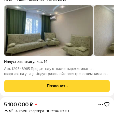
Индустриальная улица
,
14
Арт. 129548985 Продается уютная четырехкомнатная
квартира на улице Индустриальной с электрическим камином,
который добавляет особую атмосферу и комфорт в вашем
доме. В квартире выполнен качественный ремонт, в ней
Позвонить
установлен просторный встроенный
5 100 000
₽
75 м²
4-комн. квартира
10 этаж из 10