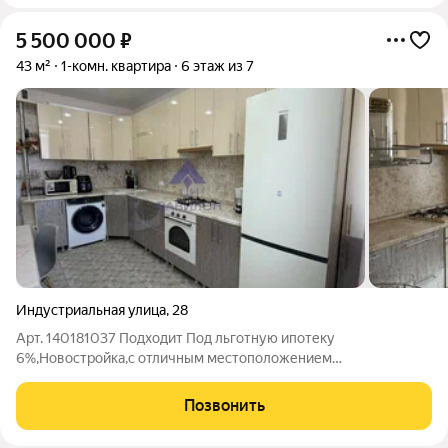
5 500 000
₽
43 м²
1-комн. квартира
6 этаж из 7
Индустриальная улица
,
28
Арт. 140181037 Подходит Под льготную ипотеку
6%,Новостройка,с отличным местоположением
рядом(сады,школы)двор оснащен детской и спортивной
площадкой(Ведется видеонаблюдение во дворе и в подъезде).
Позвонить
Подъезд с выходом на обе стороны.Мусоропровода в доме