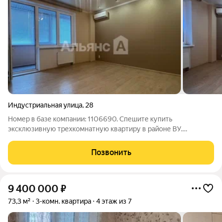
Индустриальная улица
,
28
Номер в базе компании: 1106690. Спешите купить
эксклюзивную трехкомнатную квартиру в районе ВУ.
Подходит под семейную ипотеку!. Характеристики Площадь
квартиры составляет 80 квадратных метров. Объект
Позвонить
расположен на 3 этаже 9 этажного кирпичного дома.
9 400 000
₽
73,3 м²
3-комн. квартира
4 этаж из 7