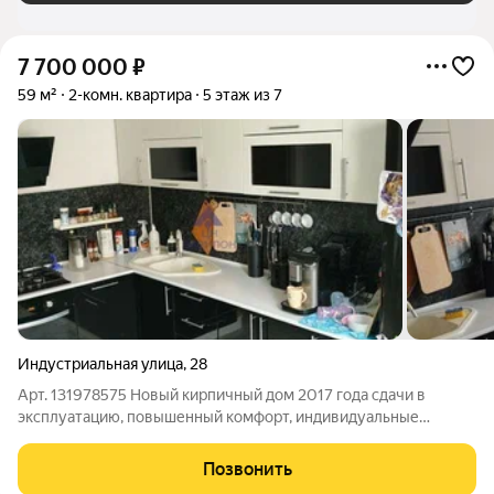
7 700 000
₽
59 м²
2-комн. квартира
5 этаж из 7
Индустриальная улица
,
28
Арт. 131978575 Новый кирпичный дом 2017 года сдачи в
эксплуатацию, повышенный комфорт, индивидуальные
счетчики отопления, что значительно снижает платежи по
отоплению.(Процентов на 40% дешевле, относительно домов
Позвонить
старого фонда) Просторный грузовой