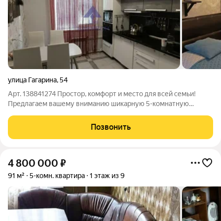
улица Гагарина
,
54
Арт. 138841274 Простор, комфорт и место для всей семьи!
Предлагаем вашему вниманию шикарную 5-комнатную
квартиру, где каждый член семьи сможет наслаждаться своим
личным пространством. Преимущества квартиры:
Позвонить
качественные металлопластиковые окна во
4 800 000
₽
91 м²
5-комн. квартира
1 этаж из 9