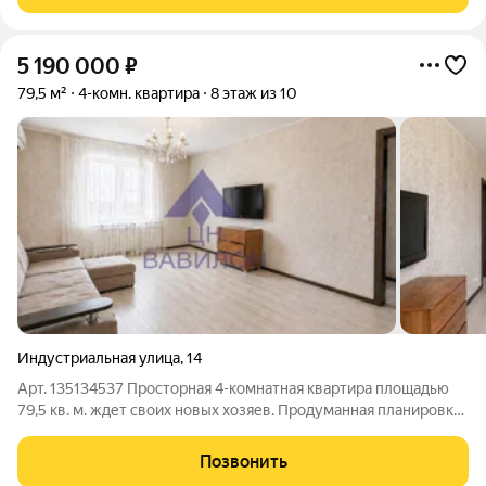
приобрести. Реальному
5 190 000
₽
79,5 м²
4-комн. квартира
8 этаж из 10
Индустриальная улица
,
14
Арт. 135134537 Просторная 4-комнатная квартира площадью
79,5 кв. м. ждет своих новых хозяев. Продуманная планировка
включает в себя увеличенную кухню 11 м, где будет
комфортно готовить даже в компании. Изюминкой квартиры
Позвонить
является просторная лоджия,