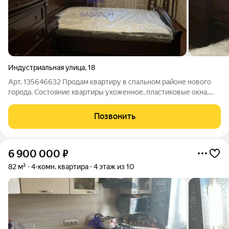
Индустриальная улица
,
18
Арт. 135646632 Продам квартиру в спальном районе нового
города. Состояние квартиры ухоженное, пластиковые окна,
застекленный балкон, новый линолеум, есть кладовая
комната, собственный тамбур. Квартира продается или
Позвонить
меняется на однокомнатную.
6 900 000
₽
82 м²
4-комн. квартира
4 этаж из 10