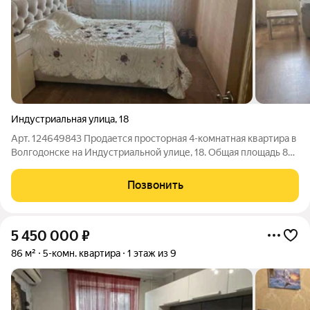
Индустриальная улица
,
18
Арт. 124649843 Продается просторная 4-комнатная квартира в
Волгодонске на Индустриальной улице, 18. Общая площадь 82
кв. м, расположена на 4 этаже 10-этажного панельного дома.
Кухня 10 кв. м идеально подойдет для семейных обедов. Окна
Позвонить
выходят как на
5 450 000
₽
86 м²
5-комн. квартира
1 этаж из 9