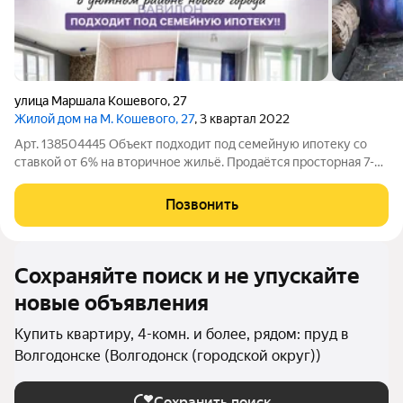
улица Маршала Кошевого
,
27
Жилой дом на М. Кошевого, 27
, 3 квартал 2022
Арт. 138504445 Объект подходит под семейную ипотеку со
ставкой от 6% на вторичное жильё. Продаётся просторная 7-
комнатная квартира площадью 136,5 м на 4 этаже 5-этажного
дома. Квартира отличается удобной планировкой: раздельные
Позвонить
санузлы, два
Сохраняйте поиск и не упускайте
новые объявления
Купить квартиру, 4-комн. и более, рядом: пруд в
Волгодонске (Волгодонск (городской округ))
Сохранить поиск