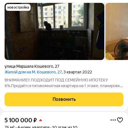
новостройка
улица Маршала Кошевого
,
27
Жилой дом на М. Кошевого, 27
, 3 квартал 2022
ВНИМАНИЕ!! ПОДХОДИТ ПОД СЕМЕЙНУЮ ИПОТЕКУ
6%.Продаётся пятикомнатная квартира на 1 этаже, планировка
бабочка,90,4 квадратных метра. Потолки 3 метра, кухня 12
квадратов.
Позвонить
5 100 000
₽
75 м²
4-комн. квартира
10 этаж из 10