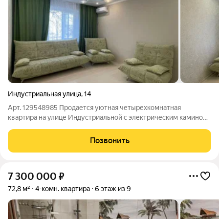
Индустриальная улица
,
14
Арт. 129548985 Продается уютная четырехкомнатная
квартира на улице Индустриальной с электрическим камином,
который добавляет особую атмосферу и комфорт в вашем
доме. В квартире выполнен качественный ремонт, в ней
Позвонить
установлен просторный встроенный
7 300 000
₽
72,8 м²
4-комн. квартира
6 этаж из 9