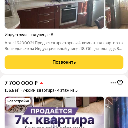
Индустриальная улица
,
18
Арт. 116400021 Продается просторная 4-комнатная квартира в
Волгодонске на Индустриальной улице, 18. Общая площадь 82
кв. м, расположена на 4 этаже 10-этажного панельного дома.
Кухня 10 кв. м идеально подойдет для семейных обедов. Окна
Позвонить
выходят как на
7 700 000
₽
136,5 м²
7-комн. квартира
4 этаж из 5
новостройка