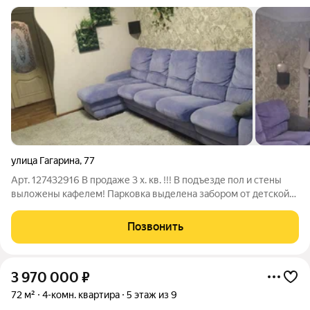
улица Гагарина
,
77
Арт. 127432916 В продаже 3 х. кв. !!! В подъезде пол и стены
выложены кафелем! Парковка выделена забором от детской
площадки. Квартира светлая. Комнаты раздельные, кроме
дальней комнаты которая сделана под гардероб с элементами
Позвонить
кабинета. Имеется 2
3 970 000
₽
72 м²
4-комн. квартира
5 этаж из 9