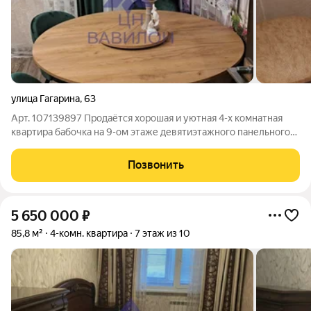
улица Гагарина
,
63
Арт. 107139897 Продаётся хорошая и уютная 4-х комнатная
квартира бабочка на 9-ом этаже девятиэтажного панельного
дома в квартале В-16. Район тихий и спокойный. Вся
инфраструктура в шаговой доступности. Два детских сада
Позвонить
«Весна» и «Улыбка». Школа № 21
5 650 000
₽
85,8 м²
4-комн. квартира
7 этаж из 10