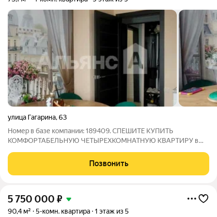
улица Гагарина
,
63
Номер в базе компании: 189409. СПЕШИТЕ КУПИТЬ
КОМФОРТАБЕЛЬНУЮ ЧЕТЫРЕХКОМНАТНУЮ КВАРТИРУ в
квартале В-16, г. Волгодонска. Район с очень развитой
инфраструктурой, школы, детские сады, магазины, остановки
Позвонить
общественного транспорта в шаговой доступности.
5 750 000
₽
90,4 м²
5-комн. квартира
1 этаж из 5