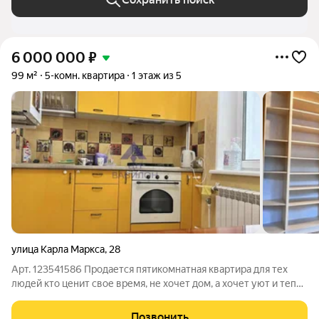
6 000 000
₽
99 м²
5-комн. квартира
1 этаж из 5
улица Карла Маркса
,
28
Арт. 123541586 Продается пятикомнатная квартира для тех
людей кто ценит свое время, не хочет дом, а хочет уют и тепло
без лишних забот во дворе, с крышей, септиком и тд.
Продается уютная квартира для большой дружной семьи со
Позвонить