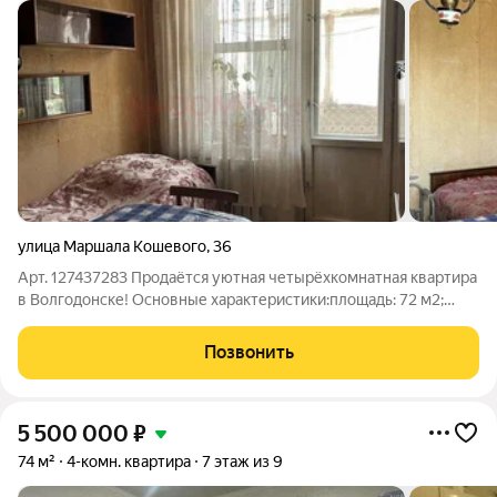
улица Маршала Кошевого
,
36
Арт. 127437283 Продаётся уютная четырёхкомнатная квартира
в Волгодонске! Основные характеристики:площадь: 72 м2;
жилая площадь: 49,6 м2; площадь кухни: 8 м2; этаж: 5й из 9; тип
дома: панельный; год постройки: 1988. Особенности
Позвонить
квартиры:раздельный
5 500 000
₽
74 м²
4-комн. квартира
7 этаж из 9