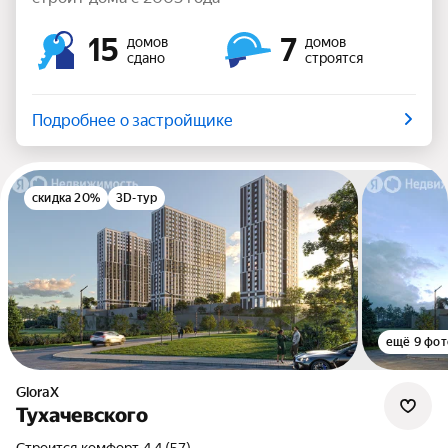
15
7
домов
домов
сдано
строятся
Подробнее о застройщике
скидка 20%
3D-тур
ещё 9 фот
GloraX
Тухачевского