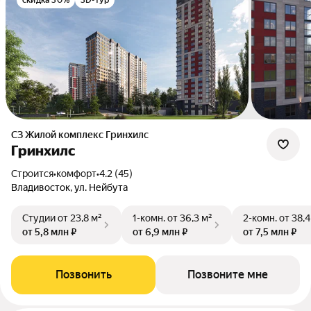
скидка 30%
3D-тур
СЗ Жилой комплекс Гринхилс
Гринхилс
Строится
•
комфорт
•
4.2 (45)
Владивосток, ул. Нейбута
Студии
от 23,8 м²
1-комн.
от 36,3 м²
2-комн.
от 38,4
от 5,8 млн ₽
от 6,9 млн ₽
от 7,5 млн ₽
Позвонить
Позвоните мне