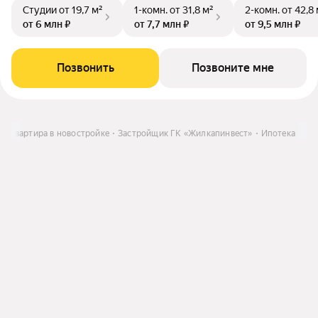
Студии
от 19,7 м²
1-комн.
от 31,8 м²
2-комн.
от 42,8
от 6 млн ₽
от 7,7 млн ₽
от 9,5 млн ₽
Позвонить
Позвоните мне
ь
Квартира в новостройке
Застройщик ГК «Жилкапинвест»
Ипотека