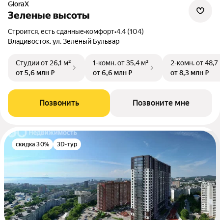
GloraX
Зеленые высоты
Строится, есть сданные
•
комфорт
•
4.4 (104)
Владивосток, ул. Зелёный Бульвар
Студии
от 26,1 м²
1-комн.
от 35,4 м²
2-комн.
от 48,7
от 5,6 млн ₽
от 6,6 млн ₽
от 8,3 млн ₽
Позвонить
Позвоните мне
скидка 30%
3D-тур