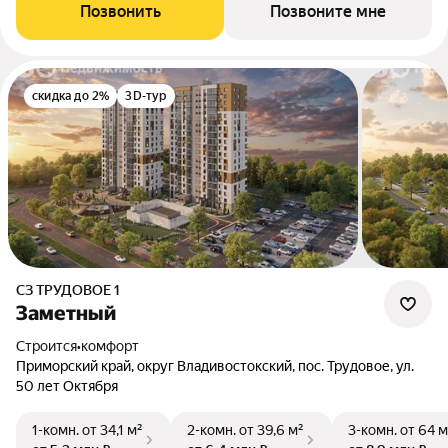
Позвонить
Позвоните мне
скидка до 2%
3D-тур
СЗ ТРУДОВОЕ 1
Заметный
Строится
•
комфорт
Приморский край, округ Владивостокский, пос. Трудовое, ул.
50 лет Октября
1-комн.
от 34,1 м²
2-комн.
от 39,6 м²
3-комн.
от 64 м