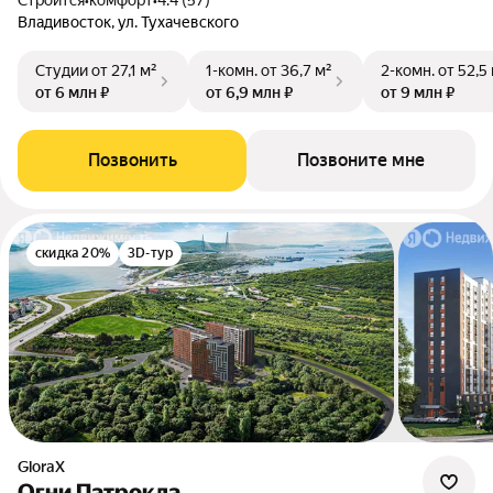
Строится
•
комфорт
•
4.4 (57)
Владивосток, ул. Тухачевского
Студии
от 27,1 м²
1-комн.
от 36,7 м²
2-комн.
от 52,5
от 6 млн ₽
от 6,9 млн ₽
от 9 млн ₽
Позвонить
Позвоните мне
скидка 20%
3D-тур
GloraX
Огни Патрокла