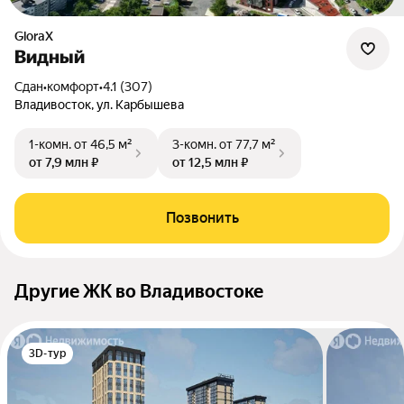
GloraX
Видный
Сдан
•
комфорт
•
4.1 (307)
Владивосток, ул. Карбышева
1-комн.
от 46,5 м²
3-комн.
от 77,7 м²
от 7,9 млн ₽
от 12,5 млн ₽
Позвонить
Другие ЖК во Владивостоке
3D-тур