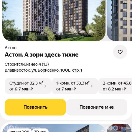
Астон
Астон. А зори здесь тихие
Строится
•
бизнес
•
4 (13)
Владивосток, ул. Борисенко, 100Е, стр. 1
Студии
от 32,3 м²
1-комн.
от 33,3 м²
2-комн.
от 45,8
от 6,7 млн ₽
от 7 млн ₽
от 8,2 млн ₽
Позвонить
Позвоните мне