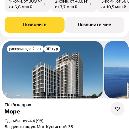
1-комн.
от 30,9 м²
2-комн.
от 40,8 м²
3-комн.
от 56,
от 6,6 млн ₽
от 7,7 млн ₽
от 10,5 млн ₽
Позвонить
Позвоните мне
рассрочка до 2 лет
3D-тур
ГК «Эскадра»
Море
Сдан
•
бизнес
•
4.4 (98)
Владивосток, ул. Мыс Кунгасный, 3Б