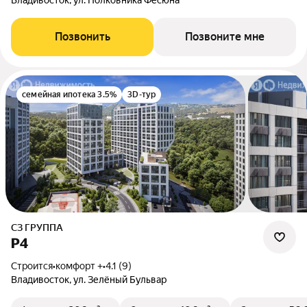
Владивосток, ул. Полковника Фесюна
Позвонить
Позвоните мне
семейная ипотека 3.5%
3D-тур
СЗ ГРУППА
Р4
Строится
•
комфорт +
•
4.1 (9)
Владивосток, ул. Зелёный Бульвар