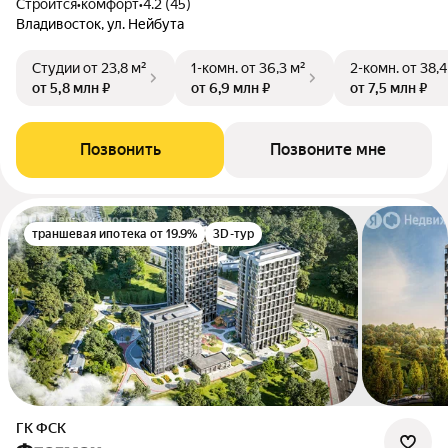
Строится
•
комфорт
•
4.2 (45)
Владивосток, ул. Нейбута
Студии
от 23,8 м²
1-комн.
от 36,3 м²
2-комн.
от 38,4
от 5,8 млн ₽
от 6,9 млн ₽
от 7,5 млн ₽
Позвонить
Позвоните мне
траншевая ипотека от 19.9%
3D-тур
ГК ФСК