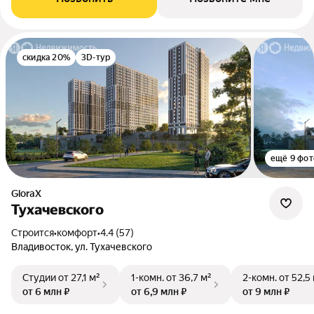
скидка 20%
3D-тур
ещё 9 фот
GloraX
Тухачевского
Строится
•
комфорт
•
4.4 (57)
Владивосток, ул. Тухачевского
Студии
от 27,1 м²
1-комн.
от 36,7 м²
2-комн.
от 52,5
от 6 млн ₽
от 6,9 млн ₽
от 9 млн ₽