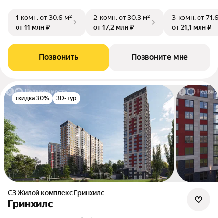
1-комн.
от 30,6 м²
2-комн.
от 30,3 м²
3-комн.
от 71,
от 11 млн ₽
от 17,2 млн ₽
от 21,1 млн ₽
Позвонить
Позвоните мне
скидка 30%
3D-тур
СЗ Жилой комплекс Гринхилс
Гринхилс