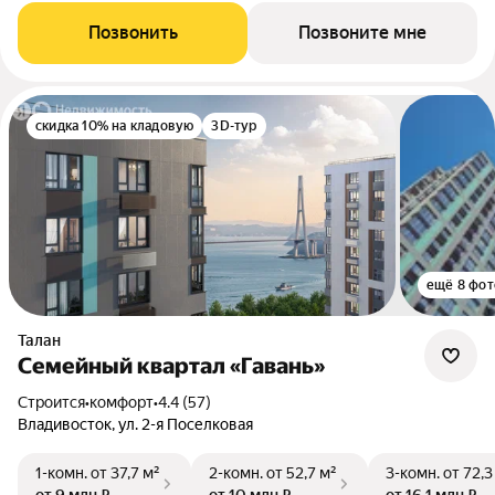
Позвонить
Позвоните мне
скидка 10% на кладовую
3D-тур
ещё 8 фот
Талан
Семейный квартал «Гавань»
Строится
•
комфорт
•
4.4 (57)
Владивосток, ул. 2-я Поселковая
1-комн.
от 37,7 м²
2-комн.
от 52,7 м²
3-комн.
от 72,3