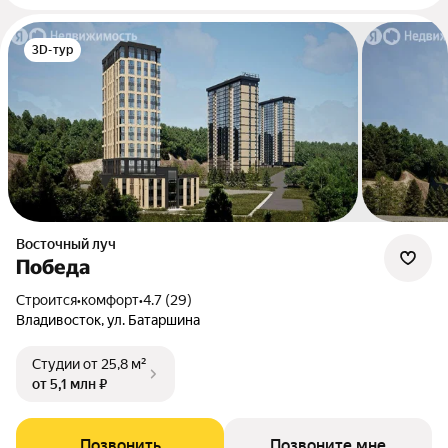
3D-тур
Восточный луч
Победа
Строится
•
комфорт
•
4.7 (29)
Владивосток, ул. Батаршина
Студии
от 25,8 м²
от 5,1 млн ₽
Позвонить
Позвоните мне