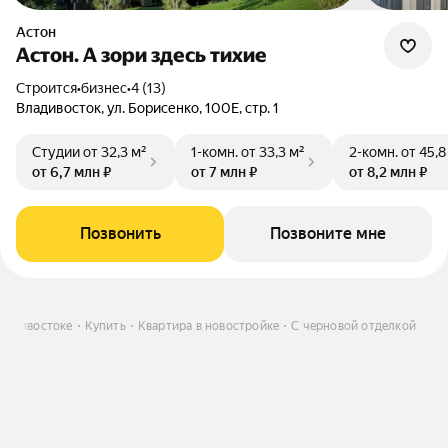
Астон
Астон. А зори здесь тихие
Строится
•
бизнес
•
4 (13)
Владивосток, ул. Борисенко, 100Е, стр. 1
Студии
от 32,3 м²
1-комн.
от 33,3 м²
2-комн.
от 45,8
от 6,7 млн ₽
от 7 млн ₽
от 8,2 млн ₽
Позвонить
Позвоните мне
ладивостоке
Купить
Квартира в новостройке
С черновой отделкой