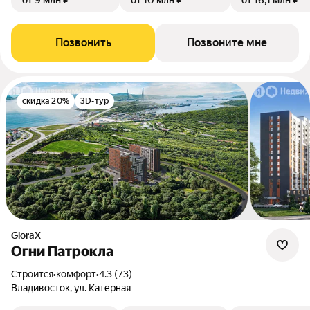
от 9 млн ₽
от 10 млн ₽
от 16,1 млн ₽
Позвонить
Позвоните мне
скидка 20%
3D-тур
GloraX
Огни Патрокла
Строится
•
комфорт
•
4.3 (73)
Владивосток, ул. Катерная