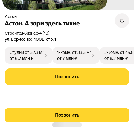
Астон
Астон. А зори здесь тихие
Строится
•
бизнес
•
4 (13)
ул. Борисенко
,
100Е
,
стр. 1
Студии
от 32,3 м²
1-комн.
от 33,3 м²
2-комн.
от 45,8
от 6,7 млн ₽
от 7 млн ₽
от 8,2 млн ₽
Позвонить
Позвонить