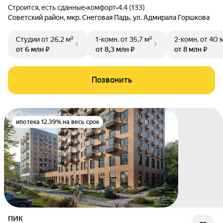
Строится, есть сданные
•
комфорт
•
4.4 (133)
Советский район
,
мкр. Снеговая Падь
,
ул. Адмирала Горшкова
Студии
от 26,2 м²
1-комн.
от 35,7 м²
2-комн.
от 40 
от 6 млн ₽
от 8,3 млн ₽
от 8 млн ₽
Позвонить
ипотека 12.39% на весь срок
ПИК