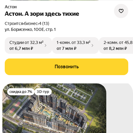
Астон
Астон. А зори здесь тихие
Строится
•
бизнес
•
4 (13)
ул. Борисенко
,
100Е
,
стр. 1
Студии
от 32,3 м²
1-комн.
от 33,3 м²
2-комн.
от 45,8
от 6,7 млн ₽
от 7 млн ₽
от 8,2 млн ₽
Позвонить
скидка до 7%
3D-тур