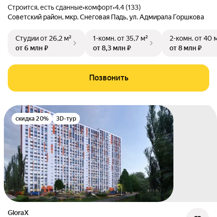
Строится, есть сданные
•
комфорт
•
4.4 (133)
Советский район
,
мкр. Снеговая Падь
,
ул. Адмирала Горшкова
Студии
от 26,2 м²
1-комн.
от 35,7 м²
2-комн.
от 40 
от 6 млн ₽
от 8,3 млн ₽
от 8 млн ₽
Позвонить
скидка 20%
3D-тур
GloraX