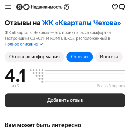
Отзывы на
ЖК «Кварталы Чехова»
ЖК «Кварталы Чехова» — это проект класса комфорт от
застройщика СЗ «СИТИ КОМПЛЕКС», расположенный в
Ленинский район. Комплекс включает 1 корпуса высотой до 19
Полное описание
этажей. Если вы планируете купить квартиру в ЖК «Кварталы
Чехова», ознакомьтесь с отзывами покупателей и жителей
Основная информация
Отзывы
Ипотека
района. Мы рассчитали рейтинг на основе реальных отзывов,
чтобы помочь вам сделать правильный выбор.
4.1
из 5
Всего 5 оценок
Добавить отзыв
Вам может быть интересно