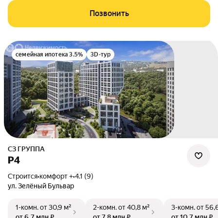
Позвонить
семейная ипотека 3.5%
3D-тур
СЗ ГРУППА
Р4
Строится
•
комфорт +
•
4.1 (9)
ул. Зелёный Бульвар
1-комн.
от 30,9 м²
2-комн.
от 40,8 м²
3-комн.
от 56,
от 6,7 млн ₽
от 7,8 млн ₽
от 10,7 млн ₽