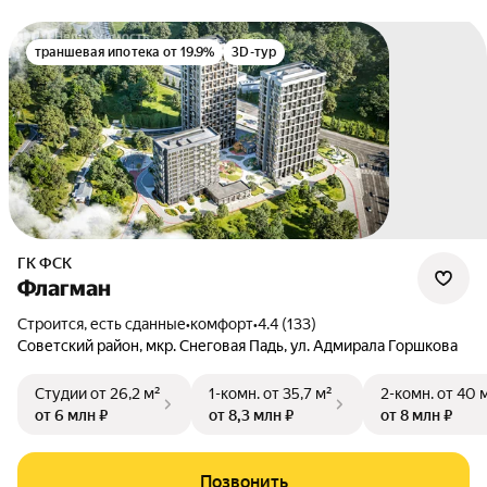
траншевая ипотека от 19.9%
3D-тур
ГК ФСК
Флагман
Строится, есть сданные
•
комфорт
•
4.4 (133)
Советский район
,
мкр. Снеговая Падь
,
ул. Адмирала Горшкова
Студии
от 26,2 м²
1-комн.
от 35,7 м²
2-комн.
от 40 
от 6 млн ₽
от 8,3 млн ₽
от 8 млн ₽
Позвонить