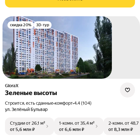
скидка 20%
3D-тур
GloraX
Зеленые высоты
Строится, есть сданные
•
комфорт
•
4.4 (104)
ул. Зелёный Бульвар
Студии
от 26,1 м²
1-комн.
от 35,4 м²
2-комн.
от 48,7
от 5,6 млн ₽
от 6,6 млн ₽
от 8,3 млн ₽