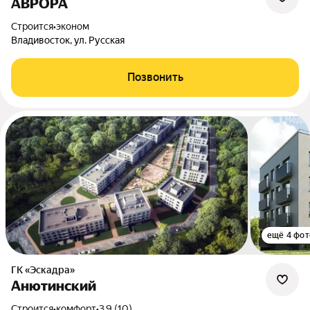
АВРОРА
Строится
•
эконом
Владивосток, ул. Русская
Позвонить
ещё 4 фот
ГК «Эскадра»
Анютинский
Строится
•
комфорт
•
3.9 (10)