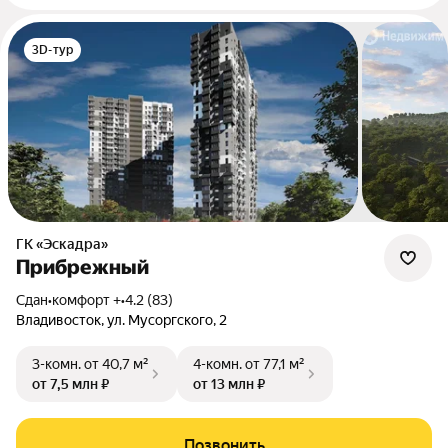
3D-тур
ГК «Эскадра»
Прибрежный
Сдан
•
комфорт +
•
4.2 (83)
Владивосток, ул. Мусоргского, 2
3-комн.
от 40,7 м²
4-комн.
от 77,1 м²
от 7,5 млн ₽
от 13 млн ₽
Позвонить