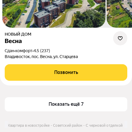
НОВЫЙ ДОМ
Весна
Сдан
•
комфорт
•
4.5 (237)
Владивосток, пос. Весна, ул. Старцева
Позвонить
Показать ещё 7
ить
Квартира в новостройке
Советский район
С черновой отделкой