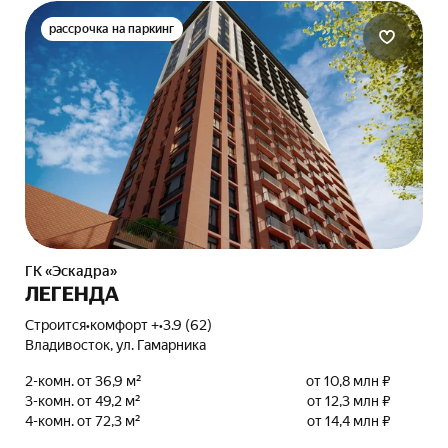
рассрочка на паркинг
ГК «Эскадра»
ЛЕГЕНДА
Строится
•
комфорт +
•
3.9 (62)
Владивосток, ул. Гамарника
2-комн. от 36,9 м²
от 10,8 млн ₽
3-комн. от 49,2 м²
от 12,3 млн ₽
4-комн. от 72,3 м²
от 14,4 млн ₽