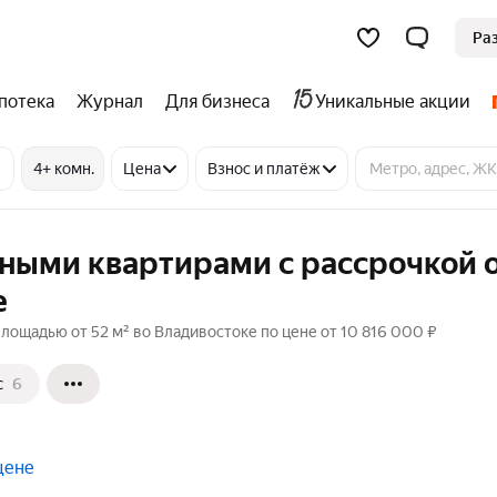
Ра
потека
Журнал
Для бизнеса
Уникальные акции
4+ комн.
Цена
Взнос и платёж
ными квартирами с рассрочкой 
е
лощадью от 52 м² во Владивостоке по цене от 10 816 000 ₽
с
6
цене