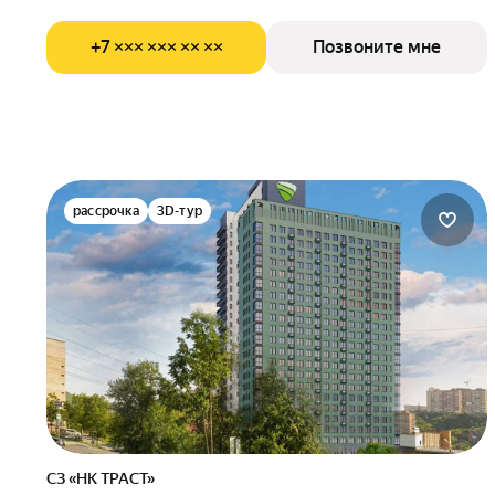
+7 ××× ××× ×× ××
Позвоните мне
рассрочка
3D-тур
СЗ «НК ТРАСТ»