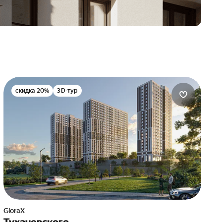
скидка 20%
3D-тур
GloraX
Тухачевского