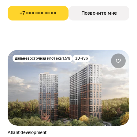
+7 ××× ××× ×× ××
Позвоните мне
дальневосточная ипотека 1.5%
3D-тур
Atlant development