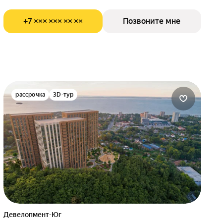
+7 ××× ××× ×× ××
Позвоните мне
рассрочка
3D-тур
Девелопмент-Юг