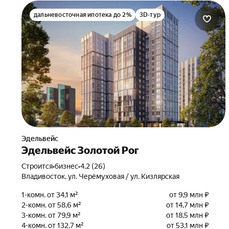
дальневосточная ипотека до 2%
3D-тур
Эдельвейс
Эдельвейс Золотой Рог
Строится
•
бизнес
•
4.2 (26)
Владивосток, ул. Черёмуховая / ул. Кизлярская
1-комн. от 34,1 м²
от 9,9 млн ₽
2-комн. от 58,6 м²
от 14,7 млн ₽
3-комн. от 79,9 м²
от 18,5 млн ₽
4-комн. от 132,7 м²
от 53,1 млн ₽