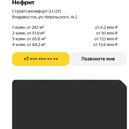
Нефрит
Строится
•
комфорт
•
3.1 (21)
Владивосток, ул. Невельского, 4с2
1-комн. от 28,1 м²
от 6,2 млн ₽
2-комн. от 51,8 м²
от 9,1 млн ₽
3-комн. от 65,6 м²
от 13,1 млн ₽
4-комн. от 68,2 м²
от 13,6 млн ₽
+7 ××× ××× ×× ××
Позвоните мне
ЕЖЕМЕСЯЧНЫЙ
ПЛАТЁЖ