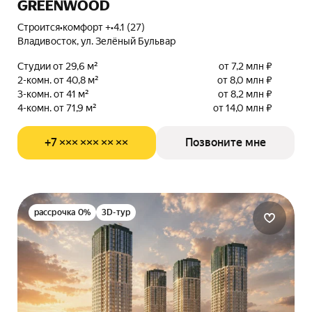
GREENWOOD
Строится
•
комфорт +
•
4.1 (27)
Владивосток, ул. Зелёный Бульвар
Студии от 29,6 м²
от 7,2 млн ₽
2-комн. от 40,8 м²
от 8,0 млн ₽
3-комн. от 41 м²
от 8,2 млн ₽
4-комн. от 71,9 м²
от 14,0 млн ₽
+7 ××× ××× ×× ××
Позвоните мне
рассрочка 0%
3D-тур