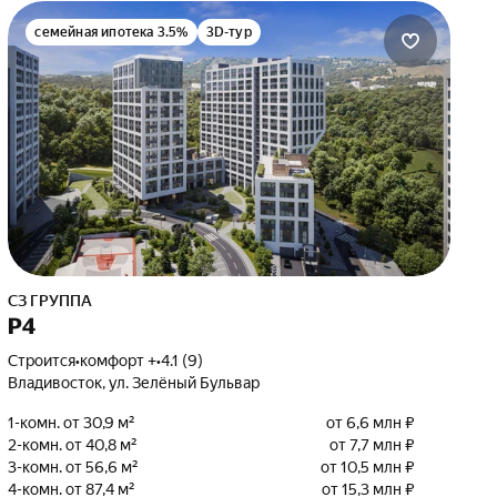
семейная ипотека 3.5%
3D-тур
СЗ ГРУППА
Р4
Строится
•
комфорт +
•
4.1 (9)
Владивосток, ул. Зелёный Бульвар
1-комн. от 30,9 м²
от 6,6 млн ₽
2-комн. от 40,8 м²
от 7,7 млн ₽
3-комн. от 56,6 м²
от 10,5 млн ₽
4-комн. от 87,4 м²
от 15,3 млн ₽