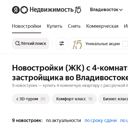
Владивосток
Новостройки
Купить
Снять
Коммерческая
И
Лёгкий поиск
Уникальные акции
Новостройки (ЖК) с 4-комнат
застройщика во Владивосток
9 новостроек — купить 4-комнатную квартиру с рассрочкой п
c 3D-туром
20
Комфорт-класс
18
Бизнес-клас
9 новостроек:
по актуальности
по сроку сдачи
по 