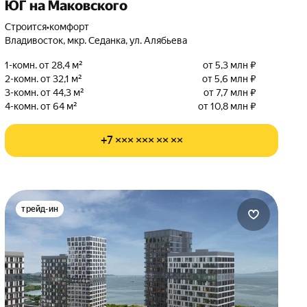
ЮГ на Маковского
Строится
•
комфорт
Владивосток, мкр. Седанка, ул. Алябьева
1-комн. от 28,4 м²
от 5,3 млн ₽
2-комн. от 32,1 м²
от 5,6 млн ₽
3-комн. от 44,3 м²
от 7,7 млн ₽
4-комн. от 64 м²
от 10,8 млн ₽
+7 ××× ××× ×× ××
трейд-ин