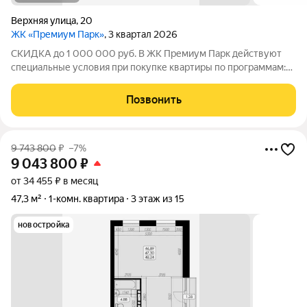
Верхняя улица
,
20
ЖК «Премиум Парк»
, 3 квартал 2026
СКИДКА до 1 000 000 руб. В ЖК Премиум Парк действуют
специальные условия при покупке квартиры по программам:
Дальневосточная ипотека, Семейная ипотека, а также при
покупке квартиры за счёт собственных средств при 100%
Позвонить
оплате. Размер скидки: 1 000 000
9 743 800
₽
–7%
9 043 800
₽
от 34 455 ₽ в месяц
47,3 м²
1-комн. квартира
3 этаж из 15
новостройка