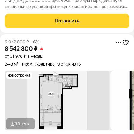
СКИДКА до 1 000 000 руб. В ЖК Премиум Парк действуют
специальные условия при покупке квартиры по программам:
Дальневосточная ипотека, Семейная ипотека, а также при
покупке квартиры за счёт собственных средств при 100%
Позвонить
оплате. Размер скидки: 1 000 000
9 042 800
₽
–6%
8 542 800
₽
от 31 976 ₽ в месяц
34,8 м²
1-комн. квартира
9 этаж из 15
новостройка
3D-тур