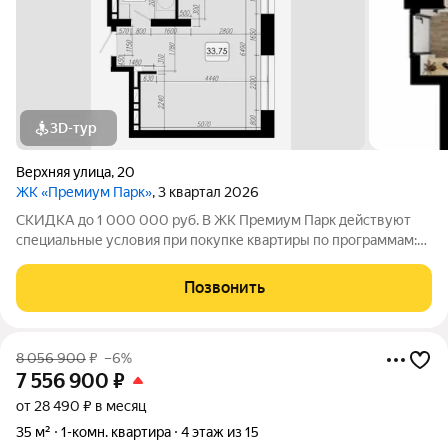
3D-тур
Верхняя улица
,
20
ЖК «Премиум Парк»
, 3 квартал 2026
СКИДКА до 1 000 000 руб. В ЖК Премиум Парк действуют
специальные условия при покупке квартиры по программам:
Дальневосточная ипотека, Семейная ипотека, а также при
покупке квартиры за счёт собственных средств при 100%
Позвонить
оплате. Размер скидки: 1 000 000
8 056 900
₽
–6%
7 556 900
₽
от 28 490 ₽ в месяц
35 м²
1-комн. квартира
4 этаж из 15