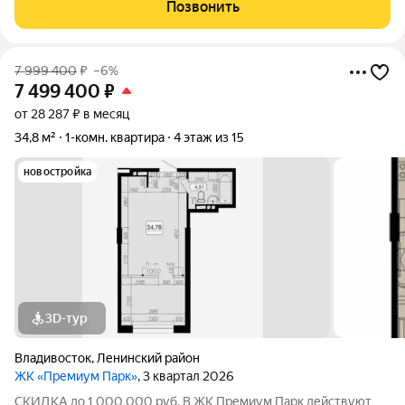
покупке квартиры за счёт собственных средств при 100%
Позвонить
оплате. Размер скидки: 1 000 000
7 999 400
₽
–6%
7 499 400
₽
от 28 287 ₽ в месяц
34,8 м²
1-комн. квартира
4 этаж из 15
новостройка
3D-тур
Владивосток
,
Ленинский район
ЖК «Премиум Парк»
, 3 квартал 2026
СКИДКА до 1 000 000 руб. В ЖК Премиум Парк действуют