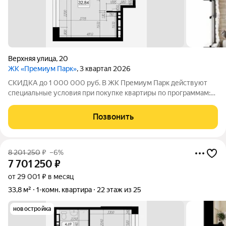
Верхняя улица
,
20
ЖК «Премиум Парк»
, 3 квартал 2026
СКИДКА до 1 000 000 руб. В ЖК Премиум Парк действуют
специальные условия при покупке квартиры по программам:
Дальневосточная ипотека, Семейная ипотека, а также при
покупке квартиры за счёт собственных средств при 100%
Позвонить
оплате. Размер скидки: 1 000 000
8 201 250
₽
–6%
7 701 250
₽
от 29 001 ₽ в месяц
33,8 м²
1-комн. квартира
22 этаж из 25
новостройка