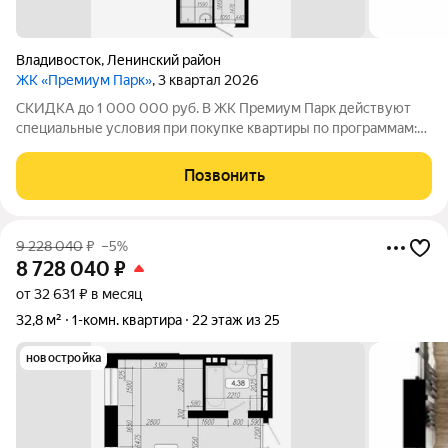
Владивосток
,
Ленинский район
ЖК «Премиум Парк»
, 3 квартал 2026
СКИДКА до 1 000 000 руб. В ЖК Премиум Парк действуют
специальные условия при покупке квартиры по программам:
Дальневосточная ипотека, Семейная ипотека, а также при
покупке квартиры за счёт собственных средств при 100%
Позвонить
оплате. Размер скидки: 1 000 000
9 228 040
₽
–5%
8 728 040
₽
от 32 631 ₽ в месяц
32,8 м²
1-комн. квартира
22 этаж из 25
новостройка