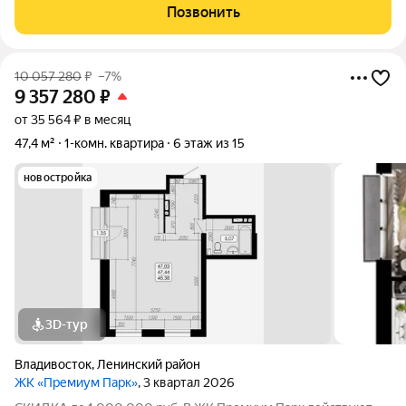
покупке квартиры за счёт собственных средств при 100%
Позвонить
оплате. Размер скидки: 1 000 000
10 057 280
₽
–7%
9 357 280
₽
от 35 564 ₽ в месяц
47,4 м²
1-комн. квартира
6 этаж из 15
новостройка
3D-тур
Владивосток
,
Ленинский район
ЖК «Премиум Парк»
, 3 квартал 2026