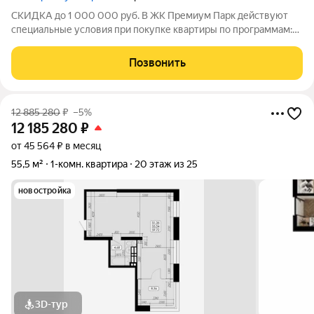
СКИДКА до 1 000 000 руб. В ЖК Премиум Парк действуют
специальные условия при покупке квартиры по программам:
Дальневосточная ипотека, Семейная ипотека, а также при
покупке квартиры за счёт собственных средств при 100%
Позвонить
оплате. Размер скидки: 1 000 000
12 885 280
₽
–5%
12 185 280
₽
от 45 564 ₽ в месяц
55,5 м²
1-комн. квартира
20 этаж из 25
новостройка
3D-тур