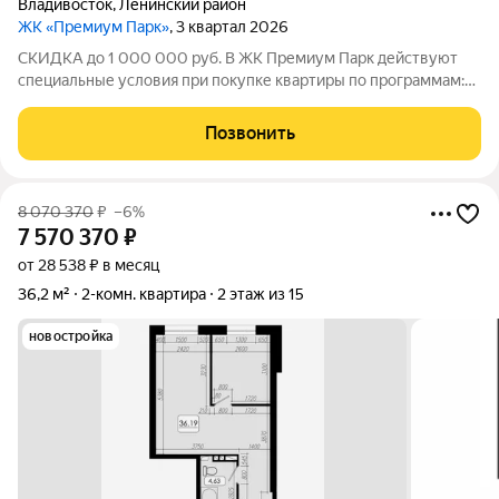
Владивосток
,
Ленинский район
ЖК «Премиум Парк»
, 3 квартал 2026
СКИДКА до 1 000 000 руб. В ЖК Премиум Парк действуют
специальные условия при покупке квартиры по программам:
Дальневосточная ипотека, Семейная ипотека, а также при
покупке квартиры за счёт собственных средств при 100%
Позвонить
оплате. Размер скидки: 1 000 000
8 070 370
₽
–6%
7 570 370
₽
от 28 538 ₽ в месяц
36,2 м²
2-комн. квартира
2 этаж из 15
новостройка