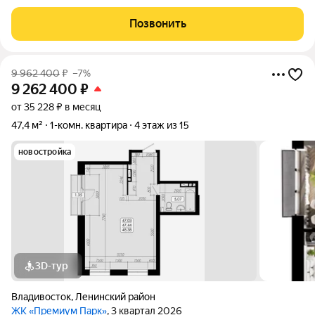
Дальневосточная ипотека, Семейная ипотека, а также при
покупке квартиры за счёт собственных средств при 100%
Позвонить
оплате. Размер скидки: 1 000 000
9 962 400
₽
–7%
9 262 400
₽
от 35 228 ₽ в месяц
47,4 м²
1-комн. квартира
4 этаж из 15
новостройка
3D-тур
Владивосток
,
Ленинский район
ЖК «Премиум Парк»
, 3 квартал 2026