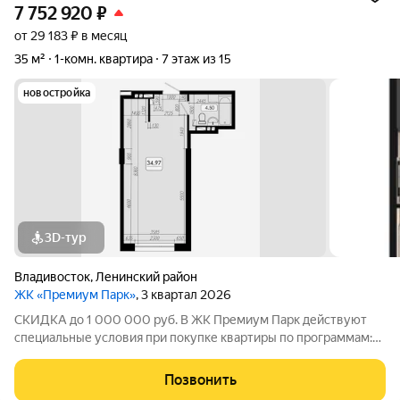
7 752 920
₽
от 29 183 ₽ в месяц
35 м²
1-комн. квартира
7 этаж из 15
новостройка
3D-тур
Владивосток
,
Ленинский район
ЖК «Премиум Парк»
, 3 квартал 2026
СКИДКА до 1 000 000 руб. В ЖК Премиум Парк действуют
специальные условия при покупке квартиры по программам:
Дальневосточная ипотека, Семейная ипотека, а также при
покупке квартиры за счёт собственных средств при 100%
Позвонить
оплате. Размер скидки: 1 000 000