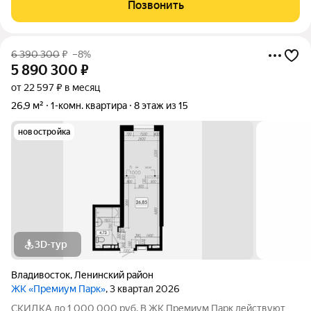
покупке квартиры за счёт собственных средств при 100%
Позвонить
оплате. Размер скидки: 1 000 000
6 390 300
₽
–8%
5 890 300
₽
от 22 597 ₽ в месяц
26,9 м²
1-комн. квартира
8 этаж из 15
новостройка
3D-тур
Владивосток
,
Ленинский район
ЖК «Премиум Парк»
, 3 квартал 2026
СКИДКА до 1 000 000 руб. В ЖК Премиум Парк действуют