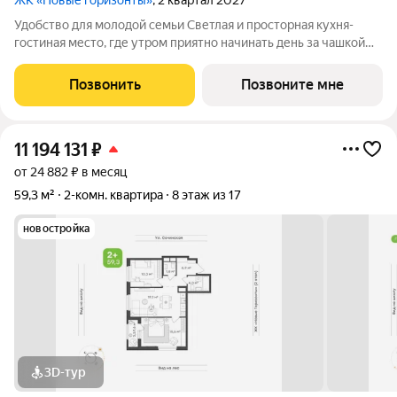
ЖК «Новые горизонты»
, 2 квартал 2027
Удобство для молодой семьи Светлая и просторная кухня-
гостиная место, где утром приятно начинать день за чашкой
кофе, а вечером собираться с друзьями. Открытая планировка
создаёт ощущение свободы, а зона готовки продумана так,
Позвонить
Позвоните мне
чтобы всё было под
11 194 131
₽
от 24 882 ₽ в месяц
59,3 м²
2-комн. квартира
8 этаж из 17
новостройка
3D-тур