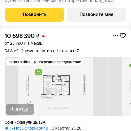
Кухня-гостиная объединяет уют и практичность. Здесь
достаточно места для стильной кухонной зоны, большого
обеденного стола и мягкого дивана для вечеров в кругу семьи
Позвонить
Позвоните мне
или друзей Мастер-спальня
10 698 390
₽
от 23 780 ₽ в месяц
54,8 м²
2-комн. квартира
1 этаж из 17
новостройка
последнее предложение
3D-тур
Сочинская улица
,
12А
ЖК «Новые горизонты»
, 3 квартал 2026