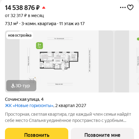
14 538 876
₽
от 32 317 ₽ в месяц
73,1 м²
3-комн. квартира
11 этаж из 17
новостройка
3D-тур
Сочинская улица
,
4
ЖК «Новые горизонты»
, 2 квартал 2027
Просторная, светлая квартира, где каждый член семьи найдёт
себе место Спальня уединённое пространство с удобным
местом для хранения и выходом на лоджию. Здесь можно
просыпаться, наслаждаясь утренним светом и свежим
Позвонить
Позвоните мне