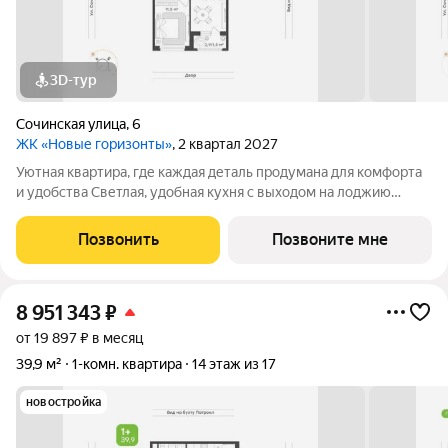
3D-тур
Сочинская улица
,
6
ЖК «Новые горизонты»
, 2 квартал 2027
Уютная квартира, где каждая деталь продумана для комфорта
и удобства Светлая, удобная кухня с выходом на лоджию
пространство, в котором приготовление обеда или ужина
превращается в настоящее искусство Спальня станет личным
Позвонить
Позвоните мне
уголком спокойствия. Здесь
8 951 343
₽
от 19 897 ₽ в месяц
39,9 м²
1-комн. квартира
14 этаж из 17
новостройка