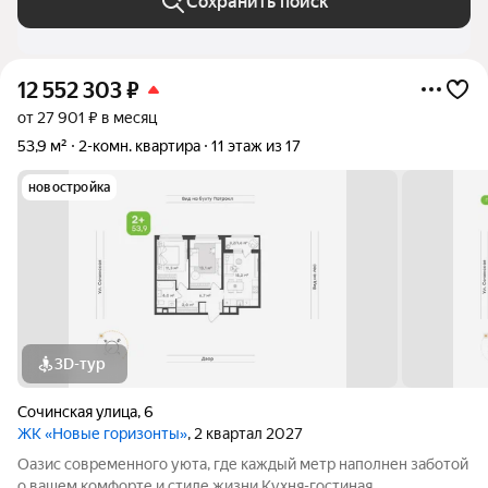
Сохранить поиск
12 552 303
₽
от 27 901 ₽ в месяц
53,9 м²
2-комн. квартира
11 этаж из 17
новостройка
3D-тур
Сочинская улица
,
6
ЖК «Новые горизонты»
, 2 квартал 2027
Оазис современного уюта, где каждый метр наполнен заботой
о вашем комфорте и стиле жизни Кухня-гостиная