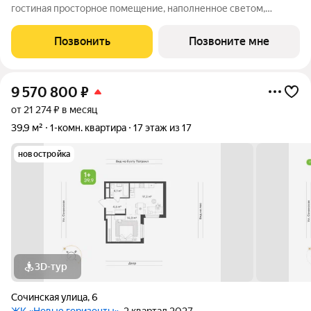
гостиная просторное помещение, наполненное светом,
гармонично объединяет обеденную зону и уютную гостиную.
Выход на лоджию позволяет начать день со свежего воздуха и
Позвонить
Позвоните мне
созерцания окружающего мира
9 570 800
₽
от 21 274 ₽ в месяц
39,9 м²
1-комн. квартира
17 этаж из 17
новостройка
3D-тур
Сочинская улица
,
6