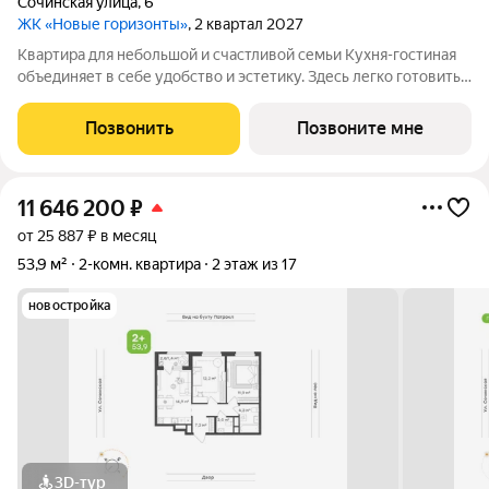
Сочинская улица
,
6
ЖК «Новые горизонты»
, 2 квартал 2027
Квартира для небольшой и счастливой семьи Кухня-гостиная
объединяет в себе удобство и эстетику. Здесь легко готовить,
собираться за общим столом и проводить вечера в тёплой
обстановке. Большая площадь даёт возможность зонировать
Позвонить
Позвоните мне
пространство и
11 646 200
₽
от 25 887 ₽ в месяц
53,9 м²
2-комн. квартира
2 этаж из 17
новостройка
3D-тур