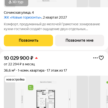
3D-тур
Сочинская улица
,
4
ЖК «Новые горизонты»
, 2 квартал 2027
Комфорт, продуманный до мелочей Грамотное зонирование
кухни-гостиной создаёт ощущение двух отдельных
пространств для кулинарных экспериментов и отдыха Уютная
мастер-спальня с личным санузлом, выделенным местом под
Позвонить
Позвоните мне
шкаф и лоджией обеспечивает
10 029 900
₽
от 22 294 ₽ в месяц
36,6 м²
1-комн. квартира
17 этаж из 17
новостройка