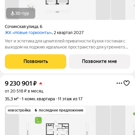
3D-тур
Сочинская улица
,
6
ЖК «Новые горизонты»
, 2 квартал 2027
Уют и эстетика для ценителей приватности Кухня-гостиная с
выходом на лоджию идеальное пространство для утреннего
кофе и уютных вечеров в любое время года Спальня
спроектирована с учётом эргономики и уюта. Выделенное
Позвонить
Позвоните мне
место под систему хранения
9 230 901
₽
от 20 518 ₽ в месяц
35,3 м²
1-комн. квартира
11 этаж из 17
новостройка
последнее предложение