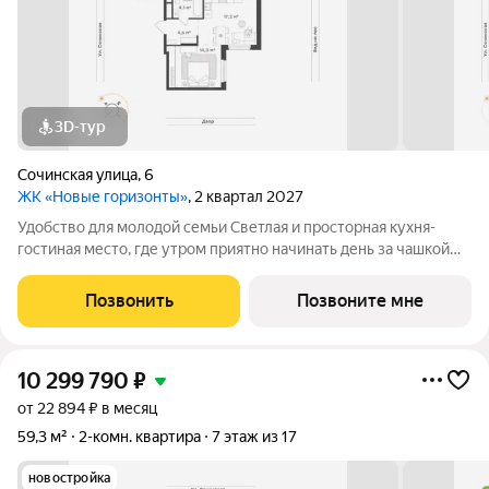
3D-тур
Сочинская улица
,
6
ЖК «Новые горизонты»
, 2 квартал 2027
Удобство для молодой семьи Светлая и просторная кухня-
гостиная место, где утром приятно начинать день за чашкой
кофе, а вечером собираться с друзьями. Открытая планировка
создаёт ощущение свободы, а зона готовки продумана так,
Позвонить
Позвоните мне
чтобы всё было под
10 299 790
₽
от 22 894 ₽ в месяц
59,3 м²
2-комн. квартира
7 этаж из 17
новостройка