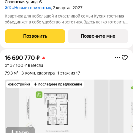
Сочинская улица
,
6
ЖК «Новые горизонты»
, 2 квартал 2027
Квартира для небольшой и счастливой семьи Кухня-гостиная
объединяет в себе удобство и эстетику. Здесь легко готовить,
собираться за общим столом и проводить вечера в тёплой
обстановке. Большая площадь даёт возможность зонировать
Позвонить
Позвоните мне
пространство и
16 690 770
₽
от 37 100 ₽ в месяц
79,3 м²
3-комн. квартира
1 этаж из 17
новостройка
последнее предложение
3D-тур