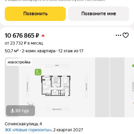
пространство, где свет и свобода создают атмосферу для
кулинарных экспериментов, душевных встреч и уютных
Позвонить
Позвоните мне
вечеров, а выход на лоджию открывает
10 676 865
₽
от 23 732 ₽ в месяц
50,7 м²
2-комн. квартира
12 этаж из 17
новостройка
3D-тур
Сочинская улица
,
4
ЖК «Новые горизонты»
, 2 квартал 2027