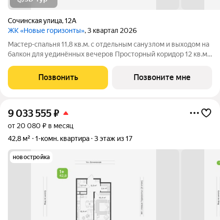
Сочинская улица
,
12А
ЖК «Новые горизонты»
, 3 квартал 2026
Мастер-спальня 11,8 кв.м. с отдельным санузлом и выходом на
балкон для уединённых вечеров Просторный коридор 12 кв.м.
с местом под шкаф-купе и отдельный гардероб у входа Все
спальные комнаты с видом на морские бухты Две детские 10,2
Позвонить
Позвоните мне
кв.м. и 10,8
9 033 555
₽
от 20 080 ₽ в месяц
42,8 м²
1-комн. квартира
3 этаж из 17
новостройка