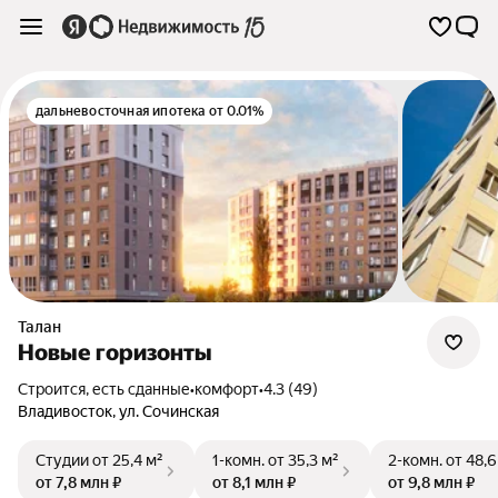
дальневосточная ипотека от 0.01%
Талан
Новые горизонты
Строится, есть сданные
•
комфорт
•
4.3 (49)
Владивосток
,
ул. Сочинская
Студии
от 25,4 м²
1-комн.
от 35,3 м²
2-комн.
от 48,6
от 7,8 млн ₽
от 8,1 млн ₽
от 9,8 млн ₽