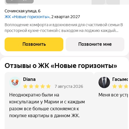
Сочинская улица
,
6
ЖК «Новые горизонты»
, 2 квартал 2027
Воплощение комфорта и вдохновения для счастливой семьи В
просторной кухне-гостиной с выходом на лоджию каждый
день будет начинаться с заряжающего энергией вида. Здесь
можно собраться с близкими за вкусным завтраком или
Позвонить
Позвоните мне
провести вечер в компании
Отзывы о ЖК «Новые горизонты»
Diana
Гасымо
7 августа 2026
Неоднократно были на
Меня все устр
консультации у Марии и с каждым
разом все больше склоняемся к
покупке квартиры в данном ЖК.