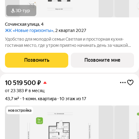
3D-тур
Сочинская улица
,
4
ЖК «Новые горизонты»
, 2 квартал 2027
Удобство для молодой семьи Светлая и просторная кухня-
гостиная место, где утром приятно начинать день за чашкой
кофе, а вечером собираться с друзьями. Открытая планировка
создаёт ощущение свободы, а зона готовки продумана так,
Позвонить
Позвоните мне
чтобы всё было под
10 519 500
₽
от 23 383 ₽ в месяц
43,7 м²
1-комн. квартира
10 этаж из 17
новостройка