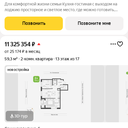
Для комфортной жизни семьи Кухня-гостиная с выходом на
лоджию просторное и светлое место, где можно готовить,
отдыхать и собираться всей семьёй Лоджия с видом на двор
станет уютной зоной для утреннего кофе или вечера с книгой
Позвонить
Позвоните мне
В родительской спальне
11 325 354
₽
от 25 174 ₽ в месяц
59,3 м²
2-комн. квартира
13 этаж из 17
новостройка
3D-тур