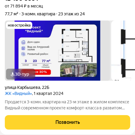
от 71 894 ₽ в месяц
77,7 м²
3-комн. квартира
23 этаж из 24
новостройка
3D-тур
улица Карбышева
,
22Б
ЖК «Видный»
, 1 квартал 2024
Продается 3-комн. квартира на 23-м этаже в жилом комплексе
Видный современном проекте комфорт-класса в развитом
районе Владивостока. Общая площадь лота составляет 79,42
кв. м, из которых 43,04 кв. м отведено под жилую и 17,14 кв. м
Позвонить
под кухонную