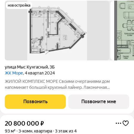
новостройка
улица Мыс Кунгасный
,
3Б
ЖК Море
, 4 квартал 2024
ЖИЛОЙ КОМПЛЕКС МОРЕ Своими очертаниями дом
напоминает большой круизный лайнер. Лаконичная
архитектура комплекса раскрывается в монументальных
формах фасада, современных витражах и декоративных
Позвонить
Позвоните мне
колоннах. Благодаря проработанному проекту дома
20 800 000
₽
93 м²
3-комн. квартира
3 этаж из 4