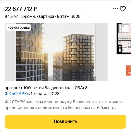
22 677 712
₽
94,5 м²
3-комн. квартира
5 этаж из 28
новостройка
проспект 100-летия Владивостока
,
105Ас8
ЖК «СТАРК»
, 1 квартал 2028
ЖК СТАРК навсегда изменит карту Владивостока, как и ваши
представления о недвижимости бизнес-класса. 6 башен
переменной этажности возвысятся над городом в
исторически значимом районе Второй речки. Вас ждёт
Позвонить
бескомпромиссный комфорт с индивидуально