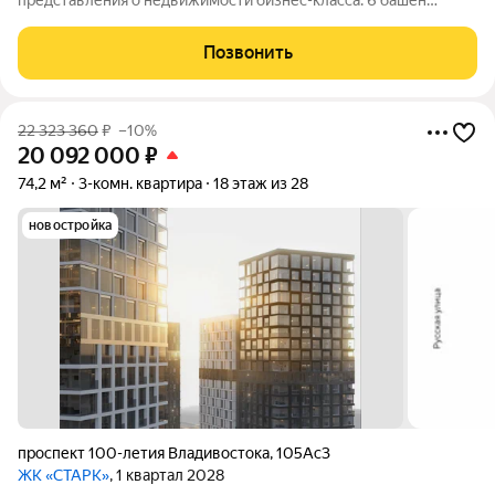
представления о недвижимости бизнес-класса. 6 башен
переменной этажности возвысятся над городом в
исторически значимом районе Второй речки. Вас ждёт
Позвонить
бескомпромиссный комфорт с индивидуально
22 323 360
₽
–10%
20 092 000
₽
74,2 м²
3-комн. квартира
18 этаж из 28
новостройка
проспект 100-летия Владивостока
,
105Ас3
ЖК «СТАРК»
, 1 квартал 2028