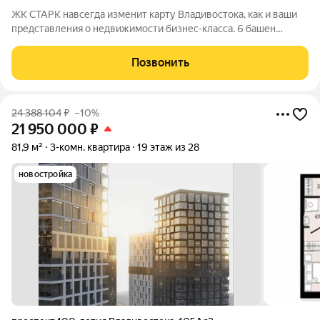
ЖК СТАРК навсегда изменит карту Владивостока, как и ваши
представления о недвижимости бизнес-класса. 6 башен
переменной этажности возвысятся над городом в
исторически значимом районе Второй речки. Вас ждёт
Позвонить
бескомпромиссный комфорт с индивидуально
24 388 104
₽
–10%
21 950 000
₽
81,9 м²
3-комн. квартира
19 этаж из 28
новостройка