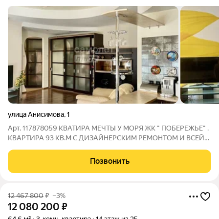
улица Анисимова
,
1
Арт. 117878059 КВАТИРА МЕЧТЫ У МОРЯ ЖК " ПОБЕРЕЖЬЕ" .
КВАРТИРА 93 КВ.М С ДИЗАЙНЕРСКИМ РЕМОНТОМ И ВСЕЙ
ТЕХНИКОЙ . ЗАЕЗЖАЙ И ЖИВИ. ТЕПЛАЯ И СВЕТЛАЯ .
ОГОРОЖЕННАЯ ТЕРРИТОРИЯ , ВИДЕОНАБЛЮДЕНИЕ, СВОЕ
Позвонить
ПАРКОВОЧНОЕ МЕСТО. НА ТЕРРИТОРИИ ДЕТСКАЯ
ПЛОЩАДКА И
12 467 800
₽
–3%
12 080 200
₽