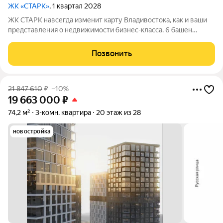
ЖК «СТАРК»
, 1 квартал 2028
ЖК СТАРК навсегда изменит карту Владивостока, как и ваши
представления о недвижимости бизнес-класса. 6 башен
переменной этажности возвысятся над городом в
исторически значимом районе Второй речки. Вас ждёт
Позвонить
бескомпромиссный комфорт с индивидуально
21 847 610
₽
–10%
19 663 000
₽
74,2 м²
3-комн. квартира
20 этаж из 28
новостройка