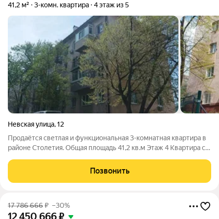
41,2 м²
3-комн. квартира
4 этаж из 5
Невская улица
,
12
Продаётся светлая и функциональная 3-комнатная квартира в
районе Столетия. Общая площадь 41,2 кв.м Этаж 4 Квартира с
удобной и продуманной планировкой: две изолированные
спальни и уютная кухня-гостиная отличный вариант для семьи
Позвонить
или комфортной
17 786 666
₽
–30%
12 450 666
₽