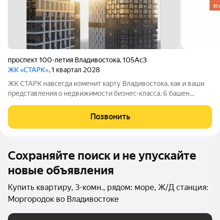
проспект 100-летия Владивостока
,
105Ас3
ЖК «СТАРК»
, 1 квартал 2028
ЖК СТАРК навсегда изменит карту Владивостока, как и ваши
представления о недвижимости бизнес-класса. 6 башен
переменной этажности возвысятся над городом в
исторически значимом районе Второй речки. Вас ждёт
Позвонить
бескомпромиссный комфорт с индивидуально
Сохраняйте поиск и не упускайте
новые объявления
Купить квартиру, 3-комн., рядом: море, Ж/Д станция:
Моргородок во Владивостоке