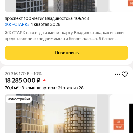
проспект 100-летия Владивостока
,
105Ас8
ЖК «СТАРК»
, 1 квартал 2028
ЖК СТАРК навсегда изменит карту Владивостока, как и ваши
представления о недвижимости бизнес-класса. 6 башен
переменной этажности возвысятся над городом в
исторически значимом районе Второй речки. Вас ждёт
Позвонить
бескомпромиссный комфорт с индивидуально
20 316 170
₽
–10%
18 285 000
₽
70,4 м²
3-комн. квартира
21 этаж из 28
новостройка