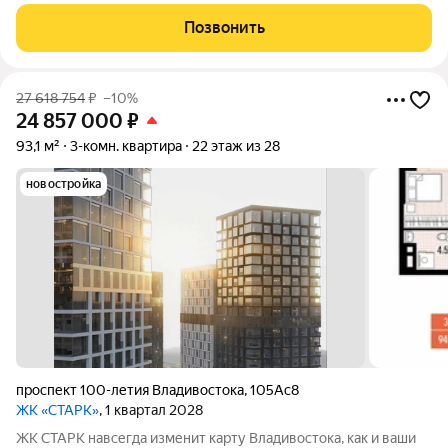
переменной этажности возвысятся над городом в
исторически значимом районе Второй речки. Вас ждёт
Позвонить
бескомпромиссный комфорт с индивидуально
27 618 754
₽
–10%
24 857 000
₽
93,1 м²
3-комн. квартира
22 этаж из 28
новостройка
проспект 100-летия Владивостока
,
105Ас8
ЖК «СТАРК»
, 1 квартал 2028
ЖК СТАРК навсегда изменит карту Владивостока, как и ваши