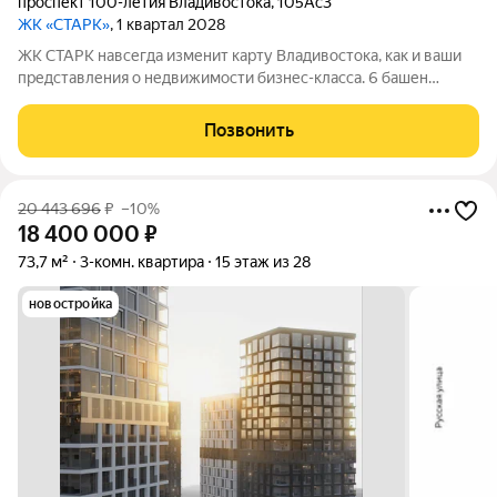
проспект 100-летия Владивостока
,
105Ас3
ЖК «СТАРК»
, 1 квартал 2028
ЖК СТАРК навсегда изменит карту Владивостока, как и ваши
представления о недвижимости бизнес-класса. 6 башен
переменной этажности возвысятся над городом в
исторически значимом районе Второй речки. Вас ждёт
Позвонить
бескомпромиссный комфорт с индивидуально
20 443 696
₽
–10%
18 400 000
₽
73,7 м²
3-комн. квартира
15 этаж из 28
новостройка