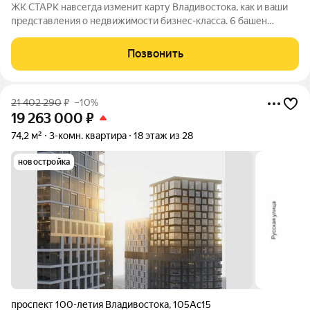
ЖК СТАРК навсегда изменит карту Владивостока, как и ваши
представления о недвижимости бизнес-класса. 6 башен
переменной этажности возвысятся над городом в
исторически значимом районе Второй речки. Вас ждёт
Позвонить
бескомпромиссный комфорт с индивидуально
21 402 290
₽
–10%
19 263 000
₽
74,2 м²
3-комн. квартира
18 этаж из 28
новостройка
проспект 100-летия Владивостока
,
105Ас15