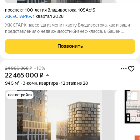
проспект 100-летия Владивостока
,
105Ас15
ЖК «СТАРК»
, 1 квартал 2028
ЖК СТАРК навсегда изменит карту Владивостока, как и ваши
представления о недвижимости бизнес-класса. 6 башен
переменной этажности возвысятся над городом в
исторически значимом районе Второй речки. Вас ждёт
Позвонить
бескомпромиссный комфорт с индивидуально
24 960 368
₽
–10%
22 465 000
₽
94,5 м²
3-комн. квартира
12 этаж из 28
новостройка