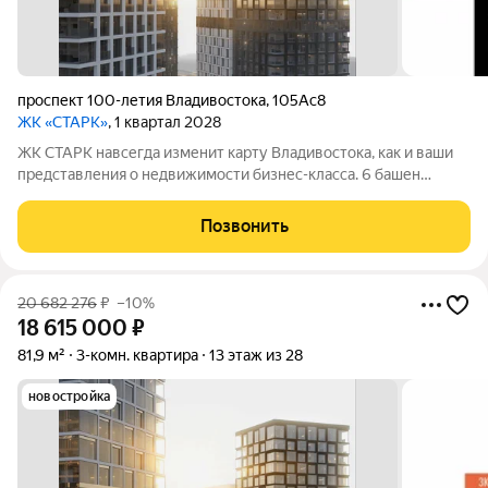
проспект 100-летия Владивостока
,
105Ас8
ЖК «СТАРК»
, 1 квартал 2028
ЖК СТАРК навсегда изменит карту Владивостока, как и ваши
представления о недвижимости бизнес-класса. 6 башен
переменной этажности возвысятся над городом в
исторически значимом районе Второй речки. Вас ждёт
Позвонить
бескомпромиссный комфорт с индивидуально
20 682 276
₽
–10%
18 615 000
₽
81,9 м²
3-комн. квартира
13 этаж из 28
новостройка