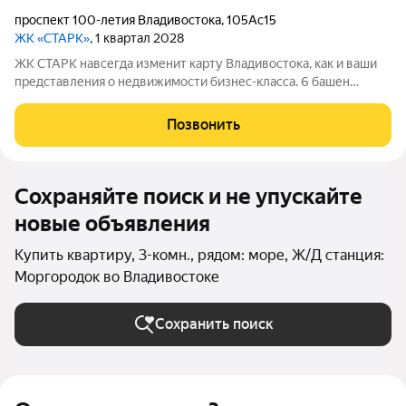
проспект 100-летия Владивостока
,
105Ас15
ЖК «СТАРК»
, 1 квартал 2028
ЖК СТАРК навсегда изменит карту Владивостока, как и ваши
представления о недвижимости бизнес-класса. 6 башен
переменной этажности возвысятся над городом в
исторически значимом районе Второй речки. Вас ждёт
Позвонить
бескомпромиссный комфорт с индивидуально
Сохраняйте поиск и не упускайте
новые объявления
Купить квартиру, 3-комн., рядом: море, Ж/Д станция:
Моргородок во Владивостоке
Сохранить поиск