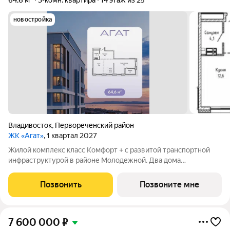
64,6 м²
3-комн. квартира
14 этаж из 25
новостройка
Владивосток
,
Первореченский район
ЖК «Агат»
, 1 квартал 2027
Жилой комплекс класс Комфорт + с развитой транспортной
инфраструктурой в районе Молодежной. Два дома
переменной этажности 17 и 25 этажей. Встроенный детский
сад, современная детская и спортивная площадки, двор без
Позвонить
Позвоните мне
машин. Видовая с панорамным видом на
7 600 000
₽