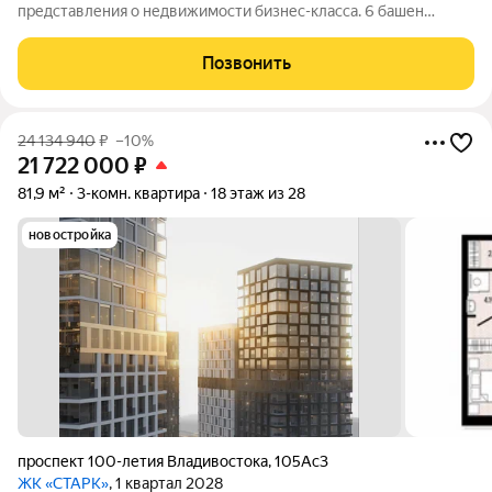
представления о недвижимости бизнес-класса. 6 башен
переменной этажности возвысятся над городом в
исторически значимом районе Второй речки. Вас ждёт
Позвонить
бескомпромиссный комфорт с индивидуально
24 134 940
₽
–10%
21 722 000
₽
81,9 м²
3-комн. квартира
18 этаж из 28
новостройка
проспект 100-летия Владивостока
,
105Ас3
ЖК «СТАРК»
, 1 квартал 2028