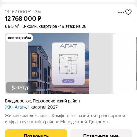
13 167 000
₽
–3%
12 768 000
₽
66,5 м²
3-комн. квартира
19 этаж из 25
новостройка
3D-тур
Владивосток
,
Первореченский район
ЖК «Агат»
, 1 квартал 2027
Жилой комплекс класс Комфорт + с развитой транспортной
инфраструктурой в районе Молодежной. Два дома
переменной этажности 17 и 25 этажей. Встроенный детский
сад, современная детская и спортивная площадки, двор без
Позвонить
Позвоните мне