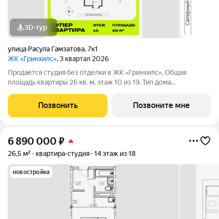
3D-тур
улица Расула Гамзатова
,
7к1
ЖК «Гринхилс»
, 3 квартал 2026
Продается студия без отделки в ЖК «Гринхилс». Общая
площадь квартиры 26 кв. м, этаж 10 из 19. Тип дома
монолитный. Цена указана при 100% оплате. ЖК «Гринхилс»
жилой квартал комфорт-класса в выгодной локации
Позвонить
Позвоните мне
микрорайона Зеленый угол: развивающегося
6 890 000
₽
26,5 м²
квартира-студия
14 этаж из 18
новостройка