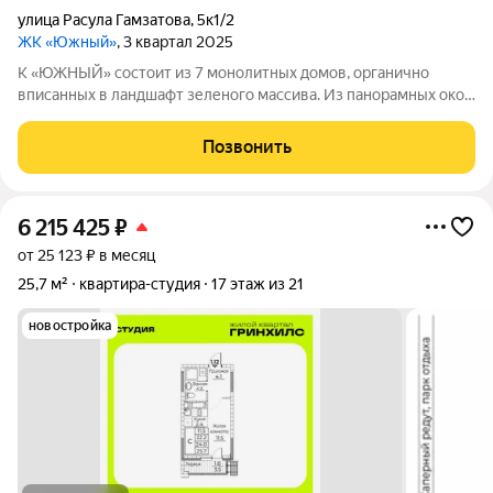
улица Расула Гамзатова
,
5к1/2
ЖК «Южный»
, 3 квартал 2025
К «ЮЖНЫЙ» состоит из 7 монолитных домов, органично
вписанных в ландшафт зеленого массива. Из панорамных окон
открывается изумительный вид на город и море.
Благоустроенная территория и современная инфраструктура
Позвонить
создадут все условия для вашей
6 215 425
₽
от 25 123 ₽ в месяц
25,7 м²
квартира-студия
17 этаж из 21
новостройка