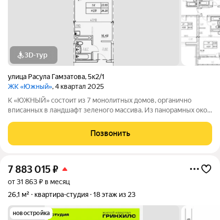
3D-тур
улица Расула Гамзатова
,
5к2/1
ЖК «Южный»
, 4 квартал 2025
К «ЮЖНЫЙ» состоит из 7 монолитных домов, органично
вписанных в ландшафт зеленого массива. Из панорамных окон
открывается изумительный вид на город и море.
Благоустроенная территория и современная инфраструктура
Позвонить
создадут все условия для вашей
7 883 015
₽
от 31 863 ₽ в месяц
26,1 м²
квартира-студия
18 этаж из 23
новостройка