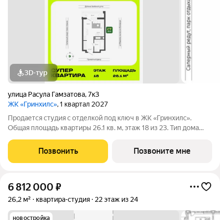
3D-тур
улица Расула Гамзатова
,
7к3
ЖК «Гринхилс»
, 1 квартал 2027
Продается студия с отделкой под ключ в ЖК «Гринхилс».
Общая площадь квартиры 26.1 кв. м, этаж 18 из 23. Тип дома
монолитный. Цена указана при 100% оплате. ЖК «Гринхилс»
жилой квартал комфорт-класса в выгодной локации
Позвонить
Позвоните мне
микрорайона Зеленый угол:
6 812 000
₽
26,2 м²
квартира-студия
22 этаж из 24
новостройка