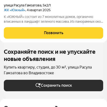
улица Расула Гамзатова
,
5к2/1
ЖК «Южный»
, 4 квартал 2025
К «ЮЖНЫЙ» состоит из 7 монолитных домов, органично
вписанных в ландшафт зеленого массива. Из панорамных окон
открывается изумительный вид на город и море.
Благоустроенная территория и современная инфраструктура
Позвонить
создадут все условия для вашей
Сохраняйте поиск и не упускайте
новые объявления
Купить квартиру, студия, до 30 м², улица Расула
Гамзатова во Владивостоке
Сохранить поиск