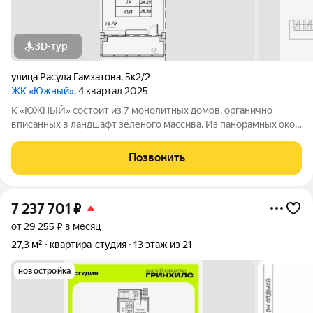
3D-тур
улица Расула Гамзатова
,
5к2/2
ЖК «Южный»
, 4 квартал 2025
К «ЮЖНЫЙ» состоит из 7 монолитных домов, органично
вписанных в ландшафт зеленого массива. Из панорамных окон
открывается изумительный вид на город и море.
Благоустроенная территория и современная инфраструктура
Позвонить
создадут все условия для вашей
7 237 701
₽
от 29 255 ₽ в месяц
27,3 м²
квартира-студия
13 этаж из 21
новостройка