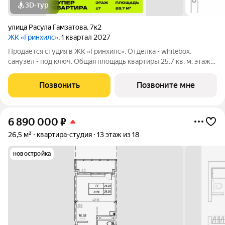
3D-тур
улица Расула Гамзатова
,
7к2
ЖК «Гринхилс»
, 1 квартал 2027
Продается студия в ЖК «Гринхилс». Отделка - whitebox,
санузел - под ключ. Общая площадь квартиры 25.7 кв. м, этаж
17 из 21. Тип дома монолитный. Цена указана при 100% оплате.
ЖК «Гринхилс» жилой квартал комфорт-класса в выгодной
Позвонить
Позвоните мне
локации
6 890 000
₽
26,5 м²
квартира-студия
13 этаж из 18
новостройка