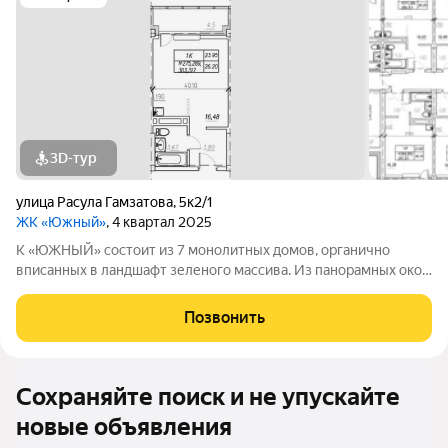
3D-тур
улица Расула Гамзатова
,
5к2/1
ЖК «Южный»
, 4 квартал 2025
К «ЮЖНЫЙ» состоит из 7 монолитных домов, органично
вписанных в ландшафт зеленого массива. Из панорамных окон
открывается изумительный вид на город и море.
Благоустроенная территория и современная инфраструктура
Позвонить
создадут все условия для вашей
Сохраняйте поиск и не упускайте
новые объявления