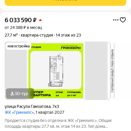
создадут все условия для вашей
6 033 590
₽
от 24 388 ₽ в месяц
27,7 м²
квартира-студия
14 этаж из 23
новостройка
3D-тур
улица Расула Гамзатова
,
7к3
ЖК «Гринхилс»
, 1 квартал 2027
Продается студия без отделки в ЖК «Гринхилс». Общая
площадь квартиры 27.7 кв. м, этаж 14 из 23. Тип дома