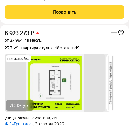
открывается изумительный вид на город и море.
Благоустроенная территория и современная инфраструктура
Позвонить
создадут все условия для вашей
6 923 273
₽
от 27 984 ₽ в месяц
25,7 м²
квартира-студия
18 этаж из 19
новостройка
3D-тур
улица Расула Гамзатова
,
7к1
ЖК «Гринхилс»
, 3 квартал 2026