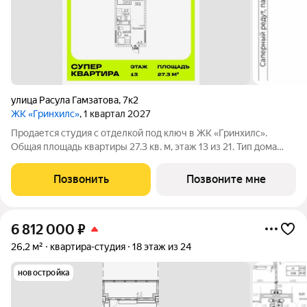
улица Расула Гамзатова
,
7к2
ЖК «Гринхилс»
, 1 квартал 2027
Продается студия с отделкой под ключ в ЖК «Гринхилс».
Общая площадь квартиры 27.3 кв. м, этаж 13 из 21. Тип дома
монолитный. Цена указана при 100% оплате. ЖК «Гринхилс»
жилой квартал комфорт-класса в выгодной локации
Позвонить
Позвоните мне
микрорайона Зеленый угол:
6 812 000
₽
26,2 м²
квартира-студия
18 этаж из 24
новостройка