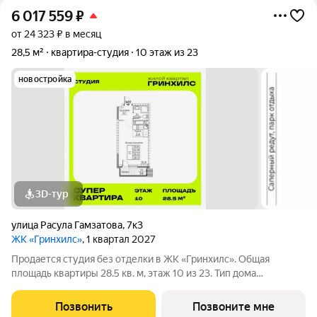
6 017 559
₽
от 24 323 ₽ в месяц
28,5 м²
квартира-студия
10 этаж из 23
новостройка
3D-тур
улица Расула Гамзатова
,
7к3
ЖК «Гринхилс»
, 1 квартал 2027
Продается студия без отделки в ЖК «Гринхилс». Общая
площадь квартиры 28.5 кв. м, этаж 10 из 23. Тип дома
монолитный. Цена указана при 100% оплате. ЖК «Гринхилс»
жилой квартал комфорт-класса в выгодной локации
Позвонить
Позвоните мне
микрорайона Зеленый угол: