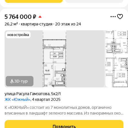
5 764 000
₽
26,2 м²
квартира-студия
20 этаж из 24
новостройка
3D-тур
улица Расула Гамзатова
,
5к2/1
ЖК «Южный»
, 4 квартал 2025
К «ЮЖНЫЙ» состоит из 7 монолитных домов, органично
вписанных в ландшафт зеленого массива. Из панорамных окон
открывается изумительный вид на город и море.
Благоустроенная территория и современная инфраструктура
Позвонить