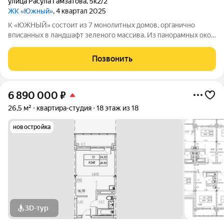
улица Расула Гамзатова
,
5к2/2
ЖК «Южный»
, 4 квартал 2025
К «ЮЖНЫЙ» состоит из 7 монолитных домов, органично
вписанных в ландшафт зеленого массива. Из панорамных окон
открывается изумительный вид на город и море.
Благоустроенная территория и современная инфраструктура
Позвонить
создадут все условия для вашей
6 890 000
₽
26,5 м²
квартира-студия
18 этаж из 18
новостройка
3D-тур