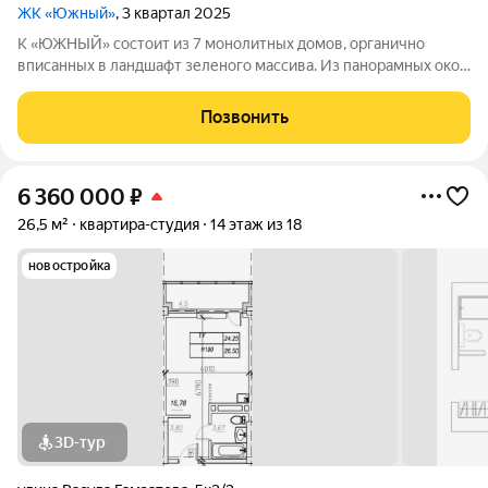
ЖК «Южный»
, 3 квартал 2025
К «ЮЖНЫЙ» состоит из 7 монолитных домов, органично
вписанных в ландшафт зеленого массива. Из панорамных окон
открывается изумительный вид на город и море.
Благоустроенная территория и современная инфраструктура
Позвонить
создадут все условия для вашей
6 360 000
₽
26,5 м²
квартира-студия
14 этаж из 18
новостройка
3D-тур