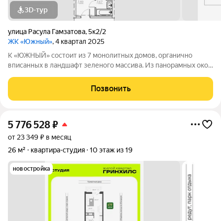
3D-тур
улица Расула Гамзатова
,
5к2/2
ЖК «Южный»
, 4 квартал 2025
К «ЮЖНЫЙ» состоит из 7 монолитных домов, органично
вписанных в ландшафт зеленого массива. Из панорамных окон
открывается изумительный вид на город и море.
Благоустроенная территория и современная инфраструктура
Позвонить
создадут все условия для вашей
5 776 528
₽
от 23 349 ₽ в месяц
26 м²
квартира-студия
10 этаж из 19
новостройка