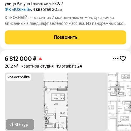
улица Расула Гамзатова
,
5к2/2
ЖК «Южный»
, 4 квартал 2025
К «ЮЖНЫЙ» состоит из 7 монолитных домов, органично
вписанных в ландшафт зеленого массива. Из панорамных окон
открывается изумительный вид на город и море.
Благоустроенная территория и современная инфраструктура
Позвонить
создадут все условия для вашей
6 812 000
₽
26,2 м²
квартира-студия
19 этаж из 24
новостройка
3D-тур