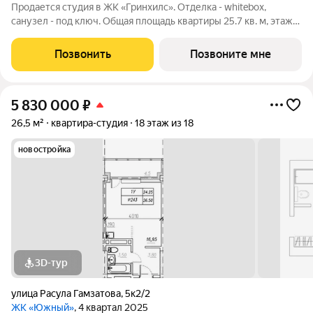
Продается студия в ЖК «Гринхилс». Отделка - whitebox,
санузел - под ключ. Общая площадь квартиры 25.7 кв. м, этаж
18 из 19. Тип дома монолитный. Цена указана при 100% оплате.
ЖК «Гринхилс» жилой квартал комфорт-класса в выгодной
Позвонить
Позвоните мне
локации
5 830 000
₽
26,5 м²
квартира-студия
18 этаж из 18
новостройка
3D-тур
улица Расула Гамзатова
,
5к2/2
ЖК «Южный»
, 4 квартал 2025