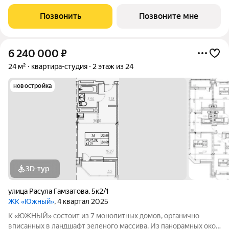
монолитный. Цена указана при 100% оплате. ЖК «Гринхилс»
жилой квартал комфорт-класса в выгодной локации
Позвонить
Позвоните мне
микрорайона Зеленый угол:
6 240 000
₽
24 м²
квартира-студия
2 этаж из 24
новостройка
3D-тур
улица Расула Гамзатова
,
5к2/1
ЖК «Южный»
, 4 квартал 2025
К «ЮЖНЫЙ» состоит из 7 монолитных домов, органично
вписанных в ландшафт зеленого массива. Из панорамных окон