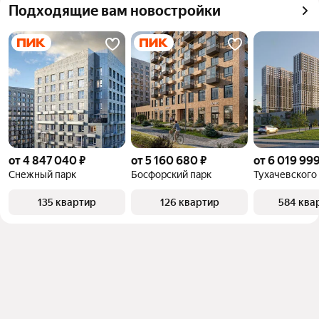
Подходящие вам новостройки
от 4 847 040 ₽
от 5 160 680 ₽
от 6 019 999
Снежный парк
Босфорский парк
Тухачевского
135 квартир
126 квартир
584 ква