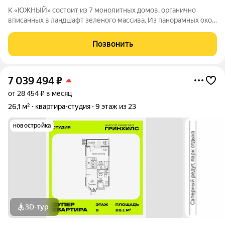
К «ЮЖНЫЙ» состоит из 7 монолитных домов, органично
вписанных в ландшафт зеленого массива. Из панорамных окон
открывается изумительный вид на город и море.
Благоустроенная территория и современная инфраструктура
Позвонить
создадут все условия для вашей
7 039 494
₽
от 28 454 ₽ в месяц
26,1 м²
квартира-студия
9 этаж из 23
новостройка
3D-тур