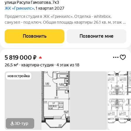
улица Расула Гамзатова
,
7к3
ЖК «Гринхилс»
, 1 квартал 2027
Продается студия в ЖК «Гринхилс». Отделка - whitebox,
санузел - под ключ. Общая площадь квартиры 26.1 кв. м, этаж 9
из 23. Тип дома монолитный. Цена указана при 100% оплате.
ЖК «Гринхилс» жилой квартал комфорт-класса в выгодной
Позвонить
Позвоните мне
локации микрорайона
5 819 000
₽
26,5 м²
квартира-студия
4 этаж из 18
новостройка
3D-тур