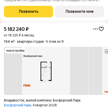
Предлагается студия комфорт-класса площадью 20.1 кв.м в
корпусе Сабанеева 125, корпус 3КВ на 12-м этаже, в жилом
комплексе "Сабанеева 125".В варианте без отделки мы
Позвонить
Позвоните мне
установили окна и входную дверь,
5 182 240
₽
от 18 325 ₽ в месяц
19,6 м²
квартира-студия
5 этаж из 9
новостройка
Владивосток
,
жилой комплекс Босфорский Парк
Босфорский парк
, 4 квартал 2028