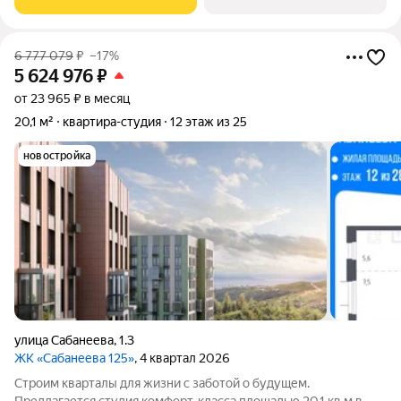
«Босфорский парк»
6 777 079
₽
–17%
5 624 976
₽
от 23 965 ₽ в месяц
20,1 м²
квартира-студия
12 этаж из 25
новостройка
улица Сабанеева
,
1.3
ЖК «Сабанеева 125»
, 4 квартал 2026
Строим кварталы для жизни с заботой о будущем.