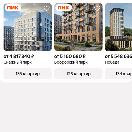
от 4 817 340 ₽
от 5 160 680 ₽
от 5 548 636
Снежный парк
Босфорский парк
Победа
135 квартир
126 квартир
134 ква