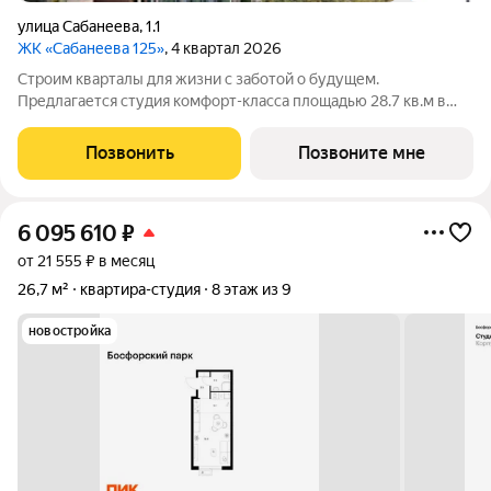
улица Сабанеева
,
1.1
ЖК «Сабанеева 125»
, 4 квартал 2026
Строим кварталы для жизни с заботой о будущем.
Предлагается студия комфорт-класса площадью 28.7 кв.м в
корпусе Сабанеева 125, корпус 1КВ на 5-м этаже, в жилом
комплексе "Сабанеева 125".В варианте без отделки мы
Позвонить
Позвоните мне
установили окна и входную дверь, завели
6 095 610
₽
от 21 555 ₽ в месяц
26,7 м²
квартира-студия
8 этаж из 9
новостройка