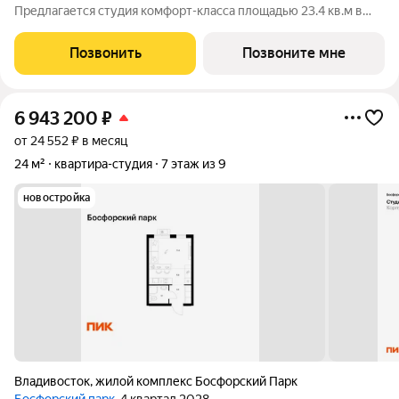
Предлагается студия комфорт-класса площадью 23.4 кв.м в
корпусе Сабанеева 125, корпус 1КВ на 5-м этаже, в жилом
комплексе "Сабанеева 125".В варианте без отделки мы
Позвонить
Позвоните мне
установили окна и входную дверь, завели
6 943 200
₽
от 24 552 ₽ в месяц
24 м²
квартира-студия
7 этаж из 9
новостройка
Владивосток
,
жилой комплекс Босфорский Парк