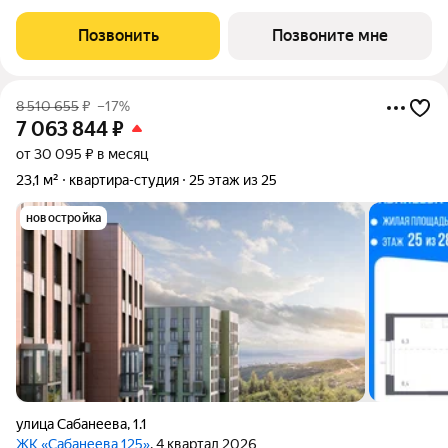
парк. Светлый просторный подъезд на уровне земли,
функциональная планировка, большие окна. Жилой квартал
Позвонить
Позвоните мне
«Босфорский парк»
8 510 655
₽
–17%
7 063 844
₽
от 30 095 ₽ в месяц
23,1 м²
квартира-студия
25 этаж из 25
новостройка
улица Сабанеева
,
1.1
ЖК «Сабанеева 125»
, 4 квартал 2026