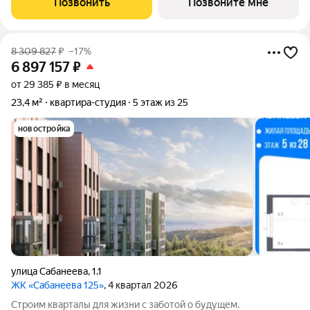
Позвонить
Позвоните мне
«Босфорский парк»
8 309 827
₽
–17%
6 897 157
₽
от 29 385 ₽ в месяц
23,4 м²
квартира-студия
5 этаж из 25
новостройка
улица Сабанеева
,
1.1
ЖК «Сабанеева 125»
, 4 квартал 2026
Строим кварталы для жизни с заботой о будущем.