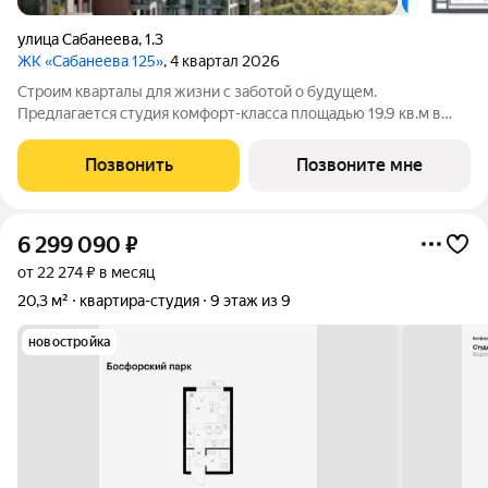
улица Сабанеева
,
1.3
ЖК «Сабанеева 125»
, 4 квартал 2026
Строим кварталы для жизни с заботой о будущем.
Предлагается студия комфорт-класса площадью 19.9 кв.м в
корпусе Сабанеева 125, корпус 3КВ на 3-м этаже, в жилом
комплексе "Сабанеева 125".В варианте без отделки мы
Позвонить
Позвоните мне
установили окна и входную дверь, завели
6 299 090
₽
от 22 274 ₽ в месяц
20,3 м²
квартира-студия
9 этаж из 9
новостройка