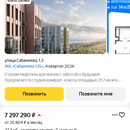
новостройка
улица Сабанеева
,
1.3
ЖК «Сабанеева 125»
, 4 квартал 2026
Строим кварталы для жизни с заботой о будущем.
Предлагается студия комфорт-класса площадью 21.7 кв.м в
корпусе Сабанеева 125, корпус 3КВ на 14-м этаже, в жилом
комплексе "Сабанеева 125".В варианте без отделки мы
Позвонить
Позвоните мне
установили окна и входную дверь,
7 297 290
₽
от 25 804 ₽ в месяц