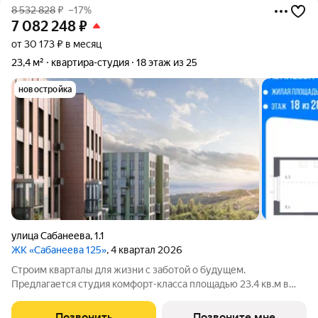
8 532 828
₽
–17%
7 082 248
₽
от 30 173 ₽ в месяц
23,4 м²
квартира-студия
18 этаж из 25
новостройка
улица Сабанеева
,
1.1
ЖК «Сабанеева 125»
, 4 квартал 2026
Строим кварталы для жизни с заботой о будущем.
Предлагается студия комфорт-класса площадью 23.4 кв.м в
корпусе Сабанеева 125, корпус 1КВ на 18-м этаже, в жилом
комплексе "Сабанеева 125".В варианте без отделки мы
Позвонить
Позвоните мне