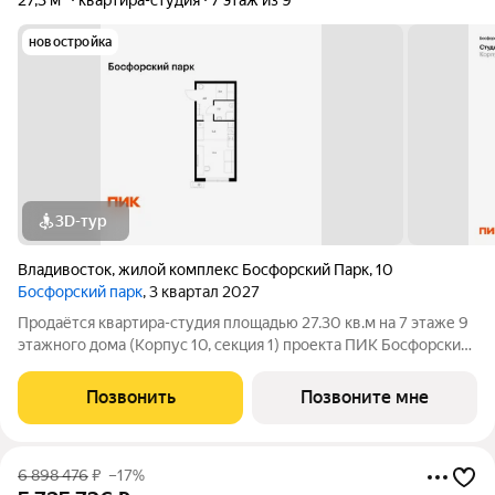
27,3 м²
квартира-студия
7 этаж из 9
новостройка
3D-тур
Владивосток
,
жилой комплекс Босфорский Парк
,
10
Босфорский парк
, 3 квартал 2027
Продаётся квартира-студия площадью 27.30 кв.м на 7 этаже 9
этажного дома (Корпус 10, секция 1) проекта ПИК Босфорский
парк. Светлый просторный подъезд на уровне земли,
функциональная планировка, большие окна, с отделкой. Жилой
Позвонить
Позвоните мне
квартал «Босфорский
6 898 476
₽
–17%