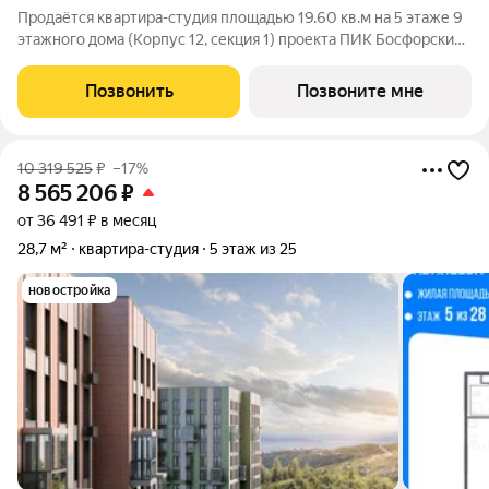
Продаётся квартира-студия площадью 19.60 кв.м на 5 этаже 9
этажного дома (Корпус 12, секция 1) проекта ПИК Босфорский
парк. Светлый просторный подъезд на уровне земли,
функциональная планировка, большие окна. Жилой квартал
Позвонить
Позвоните мне
«Босфорский парк»
10 319 525
₽
–17%
8 565 206
₽
от 36 491 ₽ в месяц
28,7 м²
квартира-студия
5 этаж из 25
новостройка