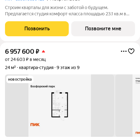
Строим кварталы для жизни с заботой о будущем.
Предлагается студия комфорт-класса площадью 23.1 кв.м в
корпусе Сабанеева 125, корпус 1КВ на 25-м этаже, в жилом
комплексе "Сабанеева 125".В варианте без отделки мы
Позвонить
Позвоните мне
установили окна и входную дверь,
6 957 600
₽
от 24 603 ₽ в месяц
24 м²
квартира-студия
9 этаж из 9
новостройка