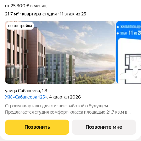
от 25 300 ₽ в месяц
21,7 м²
квартира-студия
11 этаж из 25
новостройка
улица Сабанеева
,
1.3
ЖК «Сабанеева 125»
, 4 квартал 2026
Строим кварталы для жизни с заботой о будущем.
Предлагается студия комфорт-класса площадью 21.7 кв.м в
корпусе Сабанеева 125, корпус 3КВ на 11-м этаже, в жилом
комплексе "Сабанеева 125".В варианте без отделки мы
Позвонить
Позвоните мне
установили окна и входную дверь,