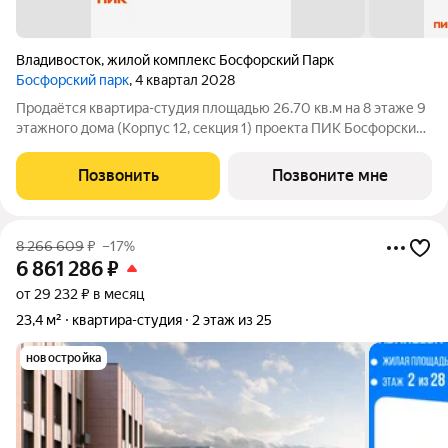
Владивосток
,
жилой комплекс Босфорский Парк
Босфорский парк
, 4 квартал 2028
Продаётся квартира-студия площадью 26.70 кв.м на 8 этаже 9
этажного дома (Корпус 12, секция 1) проекта ПИК Босфорский
парк. Светлый просторный подъезд на уровне земли,
функциональная планировка, большие окна. Жилой квартал
Позвонить
Позвоните мне
«Босфорский парк»
8 266 609
₽
–17%
6 861 286
₽
от 29 232 ₽ в месяц
23,4 м²
квартира-студия
2 этаж из 25
новостройка