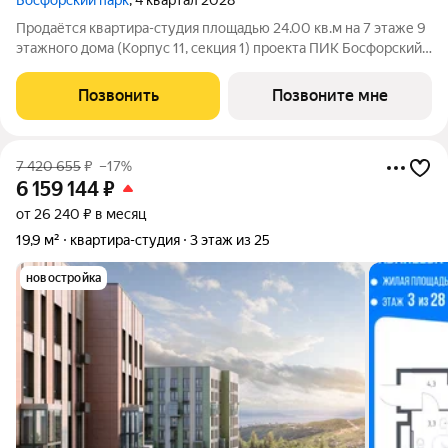
Босфорский парк
, 4 квартал 2028
Продаётся квартира-студия площадью 24.00 кв.м на 7 этаже 9
этажного дома (Корпус 11, секция 1) проекта ПИК Босфорский
парк. Светлый просторный подъезд на уровне земли,
функциональная планировка, большие окна, с отделкой. Жилой
Позвонить
Позвоните мне
квартал «Босфорский
7 420 655
₽
–17%
6 159 144
₽
от 26 240 ₽ в месяц
19,9 м²
квартира-студия
3 этаж из 25
новостройка