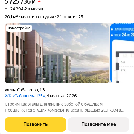
5 725 736
₽
от 24 394 ₽ в месяц
20,1 м²
квартира-студия
24 этаж из 25
новостройка
улица Сабанеева
,
1.3
ЖК «Сабанеева 125»
, 4 квартал 2026
Строим кварталы для жизни с заботой о будущем.
Предлагается студия комфорт-класса площадью 20.1 кв.м в
корпусе Сабанеева 125, корпус 3КВ на 24-м этаже, в жилом
комплексе "Сабанеева 125".В варианте без отделки мы
Позвонить
Позвоните мне
установили окна и входную дверь,