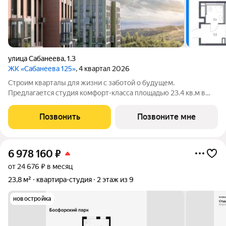
улица Сабанеева
,
1.3
ЖК «Сабанеева 125»
, 4 квартал 2026
Строим кварталы для жизни с заботой о будущем.
Предлагается студия комфорт-класса площадью 23.4 кв.м в
корпусе Сабанеева 125, корпус 3КВ на 2-м этаже, в жилом
комплексе "Сабанеева 125".В варианте без отделки мы
Позвонить
Позвоните мне
установили окна и входную дверь, завели
6 978 160
₽
от 24 676 ₽ в месяц
23,8 м²
квартира-студия
2 этаж из 9
новостройка