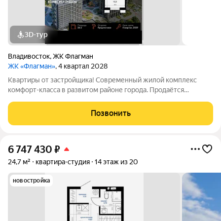
3D-тур
Владивосток
,
ЖК Флагман
ЖК «Флагман»
, 4 квартал 2028
Квартиры от застройщика! Современный жилой комплекс
комфорт-класса в развитом районе города. Продаётся
квартира-студия номер 71 общей площадью 26.2 кв.м. на 7-м
этаже 30 этажного здания. Предчистовая отделка. - Линейная
Позвонить
планировка - максимальная
6 747 430
₽
24,7 м²
квартира-студия
14 этаж из 20
новостройка