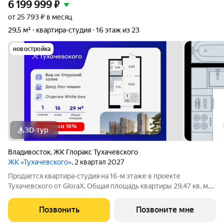
6 199 999
₽
от 25 793 ₽ в месяц
29,5 м²
квартира-студия
16 этаж из 23
новостройка
3D-тур
Владивосток
,
ЖК Глоракс Тухачевского
ЖК «Тухачевского»
, 2 квартал 2027
Продается квартира-студия на 16-м этаже в проекте
Тухачевского от GloraX. Общая площадь квартиры 29,47 кв. м,
из которых 13,56 кв. м включая 13,56 кв. м жилого
пространства и 5,13 кв. м кухни. Номер квартиры - 310.
Позвонить
Позвоните мне
Преимущества квартиры: студия;