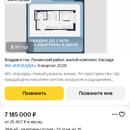
новостройка
3D-тур
Владивосток
,
Ленинский район
,
жилой комплекс Каскада
ЖК «КАСКАДА»
, 4 квартал 2028
ЖК «Каскада». Новый уровень жизни. Это пространство, где
каждый день наполнен светом, воздухом и ощущением
свободы. Здесь вы живёте в гармонии: с современным
городом, природой вокруг и самим собой. Почему «Каскада»
Позвонить
Позвоните мне
ваш новый уровень жизни:
7 185 000
₽
от 25 407 ₽ в месяц
29,6 м²
квартира-студия
23 этаж из 25