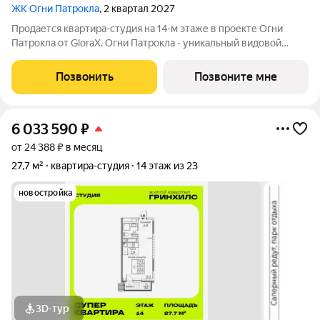
ЖК Огни Патрокла
, 2 квартал 2027
Продается квартира-студия на 14-м этаже в проекте Огни
Патрокла от GloraX. Огни Патрокла - уникальный видовой
проект с выделяющейся архитектурой в развитом районе
Владивостока. Общая площадь лота составляет 23,85 кв. м, из
Позвонить
Позвоните мне
которых 10,74 кв. м
6 033 590
₽
от 24 388 ₽ в месяц
27,7 м²
квартира-студия
14 этаж из 23
новостройка
3D-тур