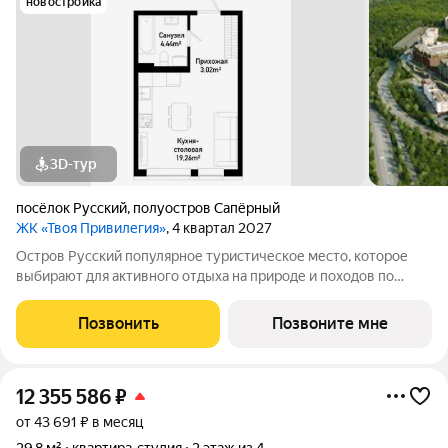
новостройка
3D-тур
посёлок Русский
,
полуостров Сапёрный
ЖК «Твоя Привилегия»
, 4 квартал 2027
Остров Русский популярное туристическое место, которое
выбирают для активного отдыха на природе и походов по
туристическим местам. Здесь много велосипедных
маршрутов, легко добраться до пляжей и смотровых
Позвонить
Позвоните мне
площадок. И множество
12 355 586
₽
от 43 691 ₽ в месяц