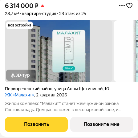
6 314 000
₽
28,7 м²
квартира-студия
23 этаж из 25
новостройка
3D-тур
Первореченский район
,
улица Анны Щетининой
,
10
ЖК «Малахит»
, 2 квартал 2026
Жилой комплекс "Малахит" станет жемчужиной района
Снеговая падь. Дом расположен в лесопарковой зоне, и
окружен лесом с 3-х сторон, это всегда чистый, свежий воздух
и прекрасная возможность остаться наедине с природой. 25
Позвонить
Позвоните мне
этажный дом, с пристроенным