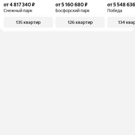
от 4 817 340 ₽
от 5 160 680 ₽
от 5 548 636
Снежный парк
Босфорский парк
Победа
135 квартир
126 квартир
134 ква