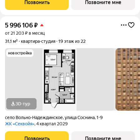
«Зелёный бульвар 2.0» пространство, где природа и комфорт
Позвонить
Позвоните мне
соединяются воедино: Перспективный
5 996 106
₽
от 21 203 ₽ в месяц
31,1 м²
квартира-студия
19 этаж из 22
новостройка
3D-тур
село Вольно-Надеждинское
,
улица Соснина
,
1-9
ЖК «Cеквойя»
, 4 квартал 2029
Позвонить
Позвоните мне