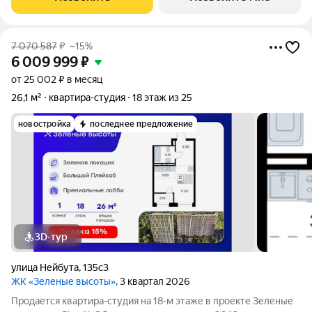
7 070 587
₽
–15%
6 009 999
₽
от 25 002 ₽ в месяц
26,1 м²
квартира-студия
18 этаж из 25
новостройка
последнее предложение
3D-тур
улица Нейбута
,
135с3
ЖК «Зеленые высоты»
, 3 квартал 2026
Продается квартира-студия на 18-м этаже в проекте Зеленые