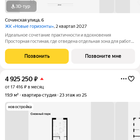
3D-тур
Сочинская улица
,
6
ЖК «Новые горизонты»
, 2 квартал 2027
Идеальное сочетание практичности и вдохновения
Просторная гостиная, где отведена отдельная зона для работы,
дарит возможность не только отдыхать, но и творить,
наслаждаясь видом с лоджии Компактная зона кухни станет
Позвонить
Позвоните мне
местом для кулинарных
4 925 250
₽
от 17 416 ₽ в месяц
19,9 м²
квартира-студия
23 этаж из 25
новостройка