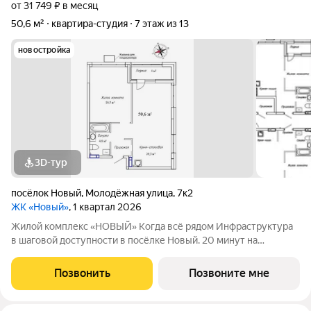
от 31 749 ₽ в месяц
50,6 м²
квартира-студия
7 этаж из 13
новостройка
3D-тур
посёлок Новый
,
Молодёжная улица
,
7к2
ЖК «Новый»
, 1 квартал 2026
Жилой комплекс «НОВЫЙ» Когда всё рядом Инфраструктура
в шаговой доступности в посёлке Новый. 20 минут на
автомобиле до остановки транспорта «Заря» во Владивостоке.
2 дома с авторской архитектурой высотой 13 жилых этажей;
Позвонить
Позвоните мне
Семейные квартиры