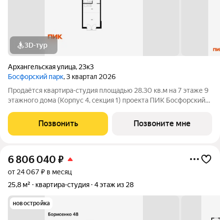
3D-тур
Архангельская улица
,
23к3
Босфорский парк
, 3 квартал 2026
Продаётся квартира-студия площадью 28.30 кв.м на 7 этаже 9
этажного дома (Корпус 4, секция 1) проекта ПИК Босфорский
парк. Светлый просторный подъезд на уровне земли,
функциональная планировка, большие окна, с отделкой. Жилой
Позвонить
Позвоните мне
квартал «Босфорский
6 806 040
₽
от 24 067 ₽ в месяц
25,8 м²
квартира-студия
4 этаж из 28
новостройка