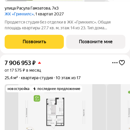
улица Расула Гамзатова
,
7к3
ЖК «Гринхилс»
, 1 квартал 2027
Продается студия без отделки в ЖК «Гринхилс». Общая
площадь квартиры 27.7 кв. м, этаж 14 из 23. Тип дома
монолитный. Цена указана при 100% оплате. ЖК «Гринхилс»
жилой квартал комфорт-класса в выгодной локации
Позвонить
Позвоните мне
микрорайона Зеленый угол:
7 906 953
₽
от 17 575 ₽ в месяц
25,4 м²
квартира-студия
10 этаж из 17
новостройка
последнее предложение