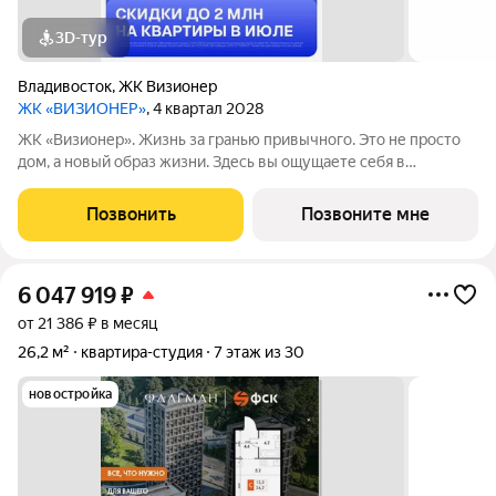
3D-тур
Владивосток
,
ЖК Визионер
ЖК «ВИЗИОНЕР»
, 4 квартал 2028
ЖК «Визионер». Жизнь за гранью привычного. Это не просто
дом, а новый образ жизни. Здесь вы ощущаете себя в
будущем: технологии заботятся о вашей безопасности,
сервисы об удобстве, а пространство о гармонии и
Позвонить
Позвоните мне
спокойствии. Почему «Визионер» ваш
6 047 919
₽
от 21 386 ₽ в месяц
26,2 м²
квартира-студия
7 этаж из 30
новостройка