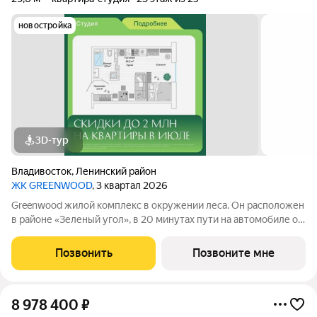
новостройка
3D-тур
Владивосток
,
Ленинский район
ЖК GREENWOOD
, 3 квартал 2026
Greenwood жилой комплекс в окружении леса. Он расположен
в районе «Зеленый угол», в 20 минутах пути на автомобиле от
центра Владивостока. С северной и восточной стороны домов
открывается вид на лесной массив, а с верхних этажей юго-
Позвонить
Позвоните мне
западной стороны
8 978 400
₽