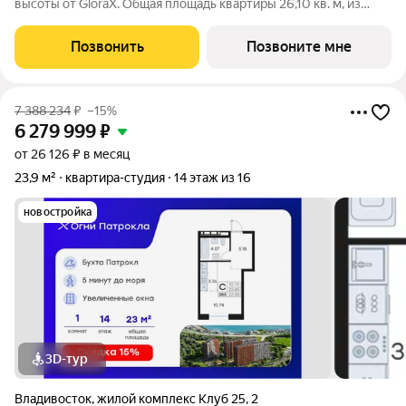
высоты от GloraX. Общая площадь квартиры 26,10 кв. м, из
которых 11,60 кв. м включая 11,60 кв. м жилого пространства и
3,00 кв. м кухни. Номер квартиры - 226. Преимущества
Позвонить
Позвоните мне
квартиры: зонируемая
7 388 234
₽
–15%
6 279 999
₽
от 26 126 ₽ в месяц
23,9 м²
квартира-студия
14 этаж из 16
новостройка
3D-тур
Владивосток
,
жилой комплекс Клуб 25
,
2