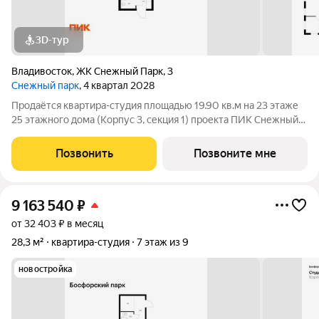
3D-тур
Владивосток
,
ЖК Снежный Парк
,
3
Снежный парк
, 4 квартал 2028
Продаётся квартира-студия площадью 19.90 кв.м на 23 этаже
25 этажного дома (Корпус 3, секция 1) проекта ПИК Снежный
парк. Светлый просторный подъезд на уровне земли,
функциональная планировка, большие окна, с отделкой. Жилой
Позвонить
Позвоните мне
квартал «Снежный парк»
9 163 540
₽
от 32 403 ₽ в месяц
28,3 м²
квартира-студия
7 этаж из 9
новостройка