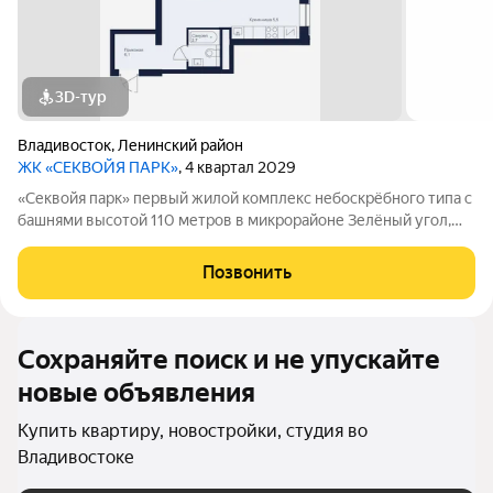
3D-тур
Владивосток
,
Ленинский район
ЖК «СЕКВОЙЯ ПАРК»
, 4 квартал 2029
«Секвойя парк» первый жилой комплекс небоскрёбного типа с
башнями высотой 110 метров в микрорайоне Зелёный угол,
где городская жизнь встречается с гармонией природы.
Группа из четырёх высотных домов на едином стилобате
Позвонить
станет жемчужиной района
Сохраняйте поиск и не упускайте
новые объявления
Купить квартиру, новостройки, студия во
Владивостоке