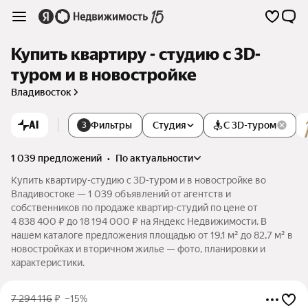
Купить квартиру - студию c 3D-
туром и в новостройке
Владивосток
AI
Фильтры
Студия
С 3D-туром
3
1 039 предложений
•
по актуальности
Купить квартиру-студию c 3D-туром и в новостройке во
Владивостоке — 1 039 объявлений от агентств и
собственников по продаже квартир-студий по цене от
4 838 400 ₽ до 18 194 000 ₽ на Яндекс Недвижимости. В
нашем каталоге предложения площадью от 19,1 м² до 82,7 м² в
новостройках и вторичном жилье — фото, планировки и
характеристики.
7 294 116
₽
–15%