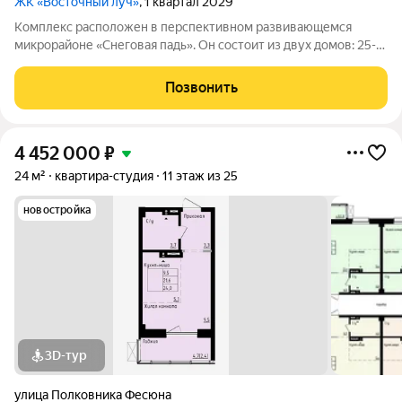
ЖК «Восточный луч»
, 1 квартал 2029
Комплекс расположен в перспективном развивающемся
микрорайоне «Снеговая падь». Он состоит из двух домов: 25-
этажный и 20-этажный монолитных домов. Жилье
соответствует высоким стандартам качества жизни,
Позвонить
комфортного времяпрепровождения. Так же в
4 452 000
₽
24 м²
квартира-студия
11 этаж из 25
новостройка
3D-тур
улица Полковника Фесюна