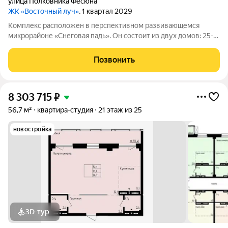
улица Полковника Фесюна
ЖК «Восточный луч»
, 1 квартал 2029
Комплекс расположен в перспективном развивающемся
микрорайоне «Снеговая падь». Он состоит из двух домов: 25-
этажный и 20-этажный монолитных домов. Жилье
соответствует высоким стандартам качества жизни,
Позвонить
комфортного времяпрепровождения. Так же в
8 303 715
₽
56,7 м²
квартира-студия
21 этаж из 25
новостройка
3D-тур