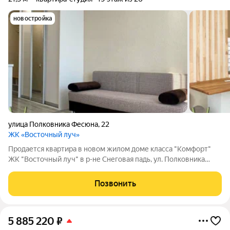
новостройка
улица Полковника Фесюна
,
22
ЖК «Восточный луч»
Продается квартира в новом жилом доме класса "Комфорт"
ЖК "Восточный луч" в р-не Снеговая падь, ул. Полковника
Фесюна, 22 Квартира с НОВЫМ современным РЕМОНТОМ
Высокие натяжные потолки МЕБЛИРОВАНА - кухонный
Позвонить
гарнитур - обеденная зона - холодильник -
5 885 220
₽