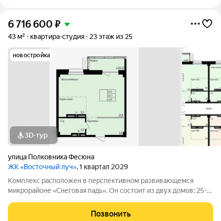
6 716 600
₽
43 м²
квартира-студия
23 этаж из 25
новостройка
3D-тур
улица Полковника Фесюна
ЖК «Восточный луч»
, 1 квартал 2029
Комплекс расположен в перспективном развивающемся
микрорайоне «Снеговая падь». Он состоит из двух домов: 25-
этажный и 20-этажный монолитных домов. Жилье
соответствует высоким стандартам качества жизни,
Позвонить
комфортного времяпрепровождения. Так же в