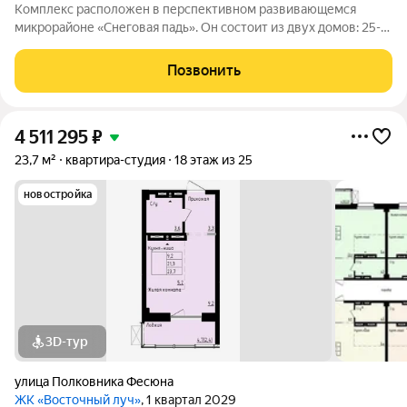
Комплекс расположен в перспективном развивающемся
микрорайоне «Снеговая падь». Он состоит из двух домов: 25-
этажный и 20-этажный монолитных домов. Жилье
соответствует высоким стандартам качества жизни,
Позвонить
комфортного времяпрепровождения. Так же в
4 511 295
₽
23,7 м²
квартира-студия
18 этаж из 25
новостройка
3D-тур
улица Полковника Фесюна
ЖК «Восточный луч»
, 1 квартал 2029