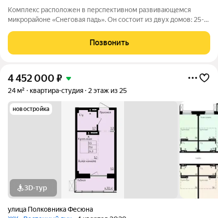
Комплекс расположен в перспективном развивающемся
микрорайоне «Снеговая падь». Он состоит из двух домов: 25-
этажный и 20-этажный монолитных домов. Жилье
соответствует высоким стандартам качества жизни,
Позвонить
комфортного времяпрепровождения. Так же в
4 452 000
₽
24 м²
квартира-студия
2 этаж из 25
новостройка
3D-тур
улица Полковника Фесюна