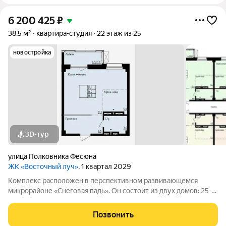
6 200 425
₽
38,5 м²
квартира-студия
22 этаж из 25
новостройка
3D-тур
улица Полковника Фесюна
ЖК «Восточный луч»
, 1 квартал 2029
Комплекс расположен в перспективном развивающемся
микрорайоне «Снеговая падь». Он состоит из двух домов: 25-
этажный и 20-этажный монолитных домов. Жилье
соответствует высоким стандартам качества жизни,
Позвонить
комфортного времяпрепровождения. Так же в