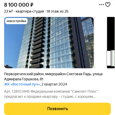
8 100 000
₽
23 м²
квартира-студия
18 этаж из 25
новостройка
Первореченский район
,
микрорайон Снеговая Падь
,
улица
Адмирала Горшкова
,
81
ЖК «Восточный луч»
, 2 квартал 2024
Арт. 128103445 Федеральная компания "Самолет Плюс"
предлагает к продаже квартиру - студию, с хорошим
качественным ремонтом и мебелью., Железная дверь,
Ламинат, Натяжной потолок, Пластиковые окна, Тёплый пол.
Позвонить
Широкие коридоры, пожарная сигнализация,