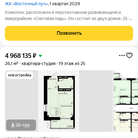
ЖК «Восточный луч»
, 1 квартал 2029
Комплекс расположен в перспективном развивающемся
микрорайоне «Снеговая падь». Он состоит из двух домов: 25-
этажный и 20-этажный монолитных домов. Жилье
соответствует высоким стандартам качества жизни,
Позвонить
комфортного времяпрепровождения. Так же в
4 968 135
₽
26,1 м²
квартира-студия
19 этаж из 25
новостройка
3D-тур