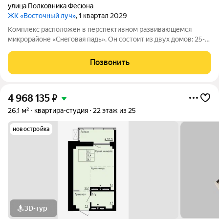
улица Полковника Фесюна
ЖК «Восточный луч»
, 1 квартал 2029
Комплекс расположен в перспективном развивающемся
микрорайоне «Снеговая падь». Он состоит из двух домов: 25-
этажный и 20-этажный монолитных домов. Жилье
соответствует высоким стандартам качества жизни,
Позвонить
комфортного времяпрепровождения. Так же в
4 968 135
₽
26,1 м²
квартира-студия
22 этаж из 25
новостройка
3D-тур