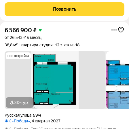
этажный и 20-этажный монолитных домов. Жилье
соответствует высоким стандартам качества жизни,
Позвонить
комфортного времяпрепровождения. Так же в
6 566 900
₽
от 26 543 ₽ в месяц
38,8 м²
квартира-студия
12 этаж из 18
новостройка
3D-тур
Русская улица
,
59/4
ЖК «Победа»
, 4 квартал 2027