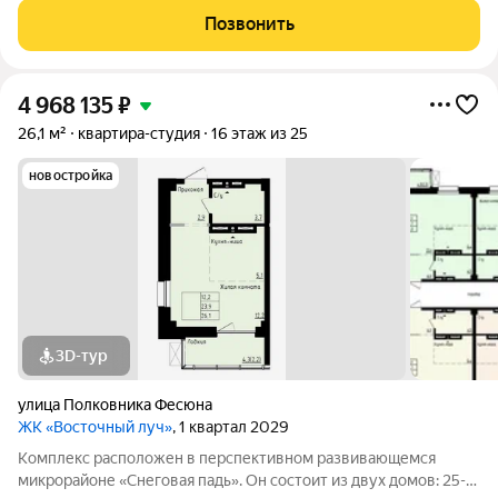
свободной планировкой площадью от 23 до 61 квадратных
Позвонить
метров. Предусмотрены помещения под
4 968 135
₽
26,1 м²
квартира-студия
16 этаж из 25
новостройка
3D-тур
улица Полковника Фесюна
ЖК «Восточный луч»
, 1 квартал 2029
Комплекс расположен в перспективном развивающемся
микрорайоне «Снеговая падь». Он состоит из двух домов: 25-