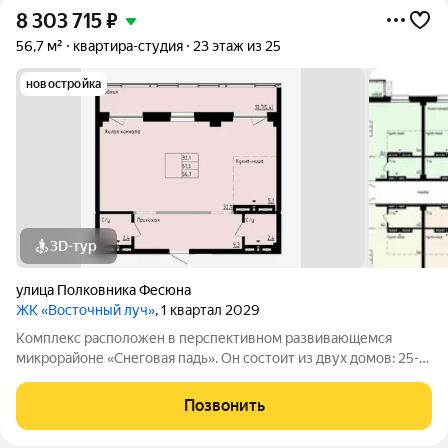
8 303 715
₽
56,7 м²
квартира-студия
23 этаж из 25
новостройка
3D-тур
улица Полковника Фесюна
ЖК «Восточный луч»
, 1 квартал 2029
Комплекс расположен в перспективном развивающемся
микрорайоне «Снеговая падь». Он состоит из двух домов: 25-
этажный и 20-этажный монолитных домов. Жилье
соответствует высоким стандартам качества жизни,
Позвонить
комфортного времяпрепровождения. Так же в