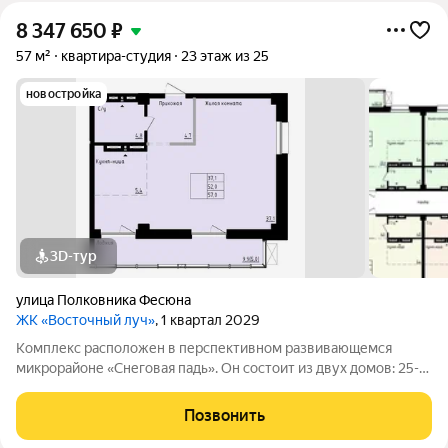
8 347 650
₽
57 м²
квартира-студия
23 этаж из 25
новостройка
3D-тур
улица Полковника Фесюна
ЖК «Восточный луч»
, 1 квартал 2029
Комплекс расположен в перспективном развивающемся
микрорайоне «Снеговая падь». Он состоит из двух домов: 25-
этажный и 20-этажный монолитных домов. Жилье
соответствует высоким стандартам качества жизни,
Позвонить
комфортного времяпрепровождения. Так же в