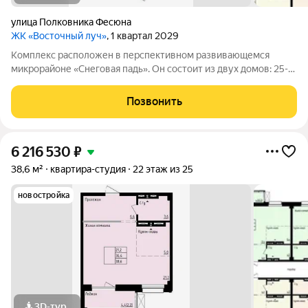
улица Полковника Фесюна
ЖК «Восточный луч»
, 1 квартал 2029
Комплекс расположен в перспективном развивающемся
микрорайоне «Снеговая падь». Он состоит из двух домов: 25-
этажный и 20-этажный монолитных домов. Жилье
соответствует высоким стандартам качества жизни,
Позвонить
комфортного времяпрепровождения. Так же в
6 216 530
₽
38,6 м²
квартира-студия
22 этаж из 25
новостройка
3D-тур