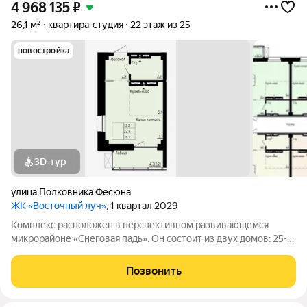
4 968 135
₽
26,1 м²
квартира-студия
22 этаж из 25
новостройка
3D-тур
улица Полковника Фесюна
ЖК «Восточный луч»
, 1 квартал 2029
Комплекс расположен в перспективном развивающемся
микрорайоне «Снеговая падь». Он состоит из двух домов: 25-
этажный и 20-этажный монолитных домов. Жилье
соответствует высоким стандартам качества жизни,
Позвонить
комфортного времяпрепровождения. Так же в