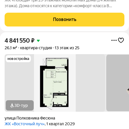
ЖК «Победа» Три 25-этажных монолитных дома (24 жилых
этажа). Дома относятся к категории «комфорт-класса В
комплексе предлагаются однокомнатные квартиры со
свободной планировкой площадью от 23 до 61 квадратных
Позвонить
метров. Предусмотрены помещения под
4 841 550
₽
26,1 м²
квартира-студия
13 этаж из 25
новостройка
3D-тур
улица Полковника Фесюна
ЖК «Восточный луч»
, 1 квартал 2029