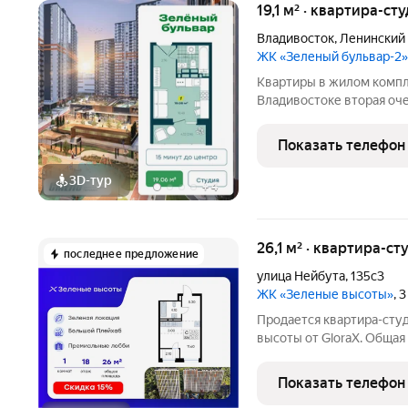
19,1 м² · квартира-ст
Владивосток
,
Ленинский
ЖК «Зеленый бульвар-2»
Квартиры в жилом компл
Владивостоке вторая очередь строительства флагманского
жилого комплекса «Зелё
бульвар 2.0» пространство, где природа и комфорт соединяются
Показать телефон
воедино: Перспективны
3D-тур
+
4
26,1 м² · квартира-ст
последнее предложение
улица Нейбута
,
135с3
ЖК «Зеленые высоты»
, 
Продается квартира-студ
высоты от GloraX. Общая 
которых 11,60 кв. м вклю
3,00 кв. м кухни. Номер
Показать телефон
зонируемая