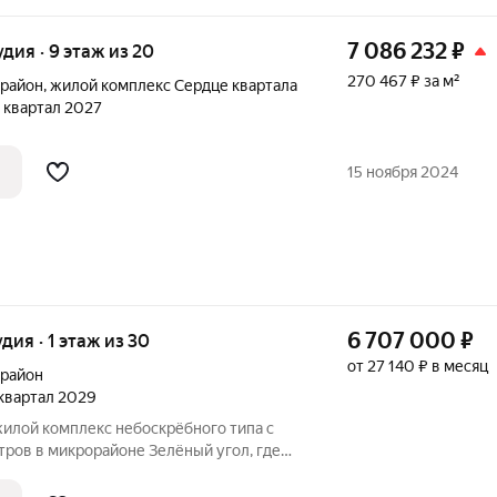
7 086 232
₽
удия · 9 этаж из 20
270 467 ₽ за м²
 район
,
жилой комплекс Сердце квартала
2 квартал 2027
15 ноября 2024
6 707 000
₽
удия · 1 этаж из 30
от 27 140 ₽ в месяц
 район
4 квартал 2029
тров в микрорайоне Зелёный угол, где
ется с гармонией природы. Группа из
 на едином стилобате станет