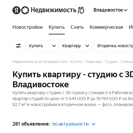
Владивосток
Новостройки
Купить
Снять
Коммерческая
И
Купить
Квартиру
Вторичка, новост
Недвижимость во Владивостоке
Купить
Квартира
Студия
Станци
Купить квартиру - студию c 3
Владивостоке
Купить квартиру-студию c 3D-туром у станции 3-я Рабочая в
квартир-студий по цене от 5 644 000 ₽ до 18 194 000 ₽ на 
82,7 м² в новостройках и вторичном жилье — фото, планиров
281 объявление:
по актуальности