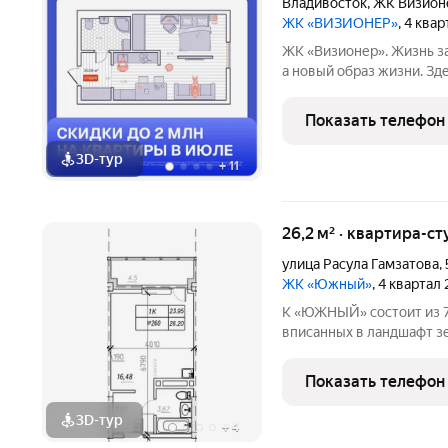
Владивосток
,
ЖК Визион
ЖК «ВИЗИОНЕР»
, 4 ква
ЖК «Визионер». Жизнь за
а новый образ жизни. Зд
технологии заботятся о в
удобстве, а пространство о гармонии и спокойствии. Поче
Показать телефон
«Визионер» ваш
3D-тур
+
11
26,2 м² · квартира-ст
улица Расула Гамзатова
,
ЖК «Южный»
, 4 квартал
К «ЮЖНЫЙ» состоит из 7
вписанных в ландшафт з
открывается изумительны
территория и современн
Показать телефон
для вашей
3D-тур
+
4