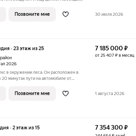
онии: с современным городом, природой
ада» ваш новый уровень
Позвоните мне
30 июля 2026
7 185 000
₽
удия · 23 этаж из 25
от 25 407 ₽ в месяц
 район
ртал 2026
в 20 минутах пути на автомобиле от
северной и восточной стороны домов
й массив, а с верхних этажей юго-
Позвоните мне
1 августа 2026
7 354 300
₽
удия · 2 этаж из 15
244 654 ₽ за м²