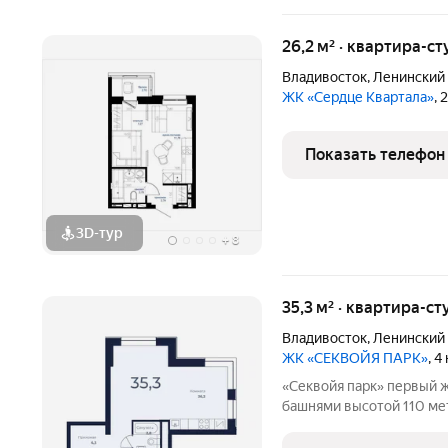
26,2 м² · квартира-ст
Владивосток
,
Ленинский
ЖК «Сердце Квартала»
, 
Показать телефон
3D-тур
+
8
35,3 м² · квартира-ст
Владивосток
,
Ленинский
ЖК «СЕКВОЙЯ ПАРК»
, 
«Секвойя парк» первый жилой комплекс небоскрёбного типа с
башнями высотой 110 ме
городская жизнь встреча
четырёх высотных домов