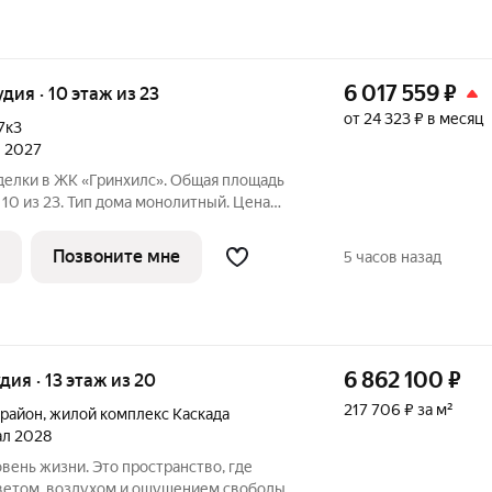
6 017 559
₽
удия · 10 этаж из 23
от 24 323 ₽ в месяц
7к3
л 2027
делки в ЖК «Гринхилс». Общая площадь
инхилс» жилой квартал
ной локации микрорайона Зеленый угол:
Позвоните мне
5 часов назад
6 862 100
₽
удия · 13 этаж из 20
217 706 ₽ за м²
 район
,
жилой комплекс Каскада
тал 2028
вень жизни. Это пространство, где
ветом, воздухом и ощущением свободы.