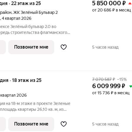
5 850 000
₽
удия · 22 этаж из 25
от 20 686 ₽ в месяц
 район
,
ЖК Зелёный Бульвар 2
, 4 квартал 2026
ексе Зелёный бульвар 2.0 во
ный бульвар». Жилой комплекс «Зелёный
Позвоните мне
5 часов назад
й
7 070 587
₽
–15%
удия · 18 этаж из 25
6 009 999
₽
от 15 736 ₽ в месяц
3 квартал 2026
ия на 18-м этаже в проекте Зеленые
площадь квартиры 26,10 кв. м, из
чая 11,60 кв. м жилого пространства и
 квартиры - 226. Преимущества квартиры:
Позвоните мне
5 часов назад