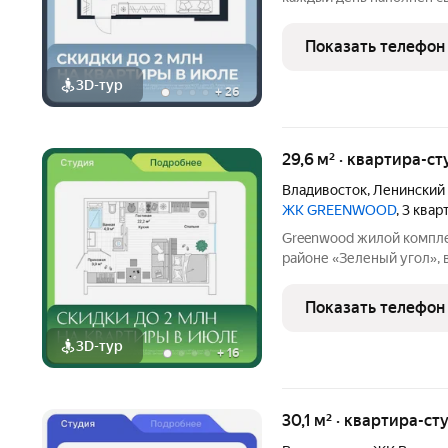
Здесь вы живёте в гарм
вокруг и самим собой. Почему «Каск
Показать телефон
жизни:
3D-тур
+
26
29,6 м² · квартира-ст
Владивосток
,
Ленинский
ЖК GREENWOOD
, 3 ква
Greenwood жилой комплекс в окружении леса. Он расположен в
районе «Зеленый угол», 
центра Владивостока. С 
открывается вид на лесно
Показать телефон
западной стороны
3D-тур
+
16
30,1 м² · квартира-ст