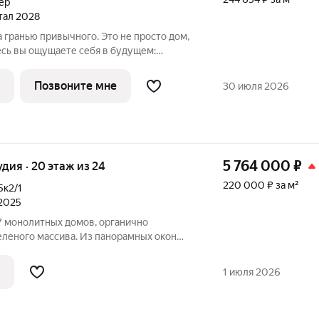
ер
ртал 2028
 гранью привычного. Это не просто дом,
есь вы ощущаете себя в будущем:
ашей безопасности, сервисы об
му
Позвоните мне
30 июля 2026
5 764 000
₽
удия · 20 этаж из 24
220 000 ₽ за м²
5к2/1
 2025
 монолитных домов, органично
еленого массива. Из панорамных окон
й вид на город и море. Благоустроенная
ая инфраструктура создадут все условия
1 июля 2026