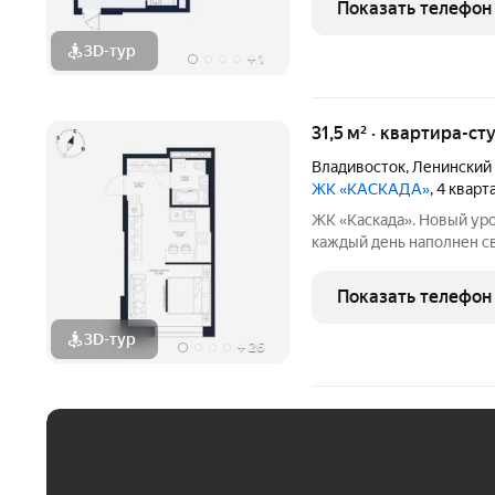
Показать телефон
жемчужиной района
3D-тур
+
1
31,5 м² · квартира-ст
Владивосток
,
Ленинский
ЖК «КАСКАДА»
, 4 квар
ЖК «Каскада». Новый уро
каждый день наполнен с
Здесь вы живёте в гарм
вокруг и самим собой. Почему «Каск
Показать телефон
жизни:
3D-тур
+
26
ЕЖЕМЕСЯЧНЫЙ ПЛАТЁ