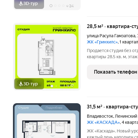
3D-тур
+
24
28,5 м² · квартира-ст
улица Расула Гамзатова
,
ЖК «Гринхилс»
, 1 кварта
Продается студия без от
квартиры 28.5 кв. м, этаж 10 из 23. Тип дома монолитный. Цена
указана при 100% оплате. ЖК «Гр
комфорт-класса в выгод
Показать телефон
3D-тур
+
17
31,5 м² · квартира-ст
Владивосток
,
Ленинский
ЖК «КАСКАДА»
, 4 квар
ЖК «Каскада». Новый уро
каждый день наполнен с