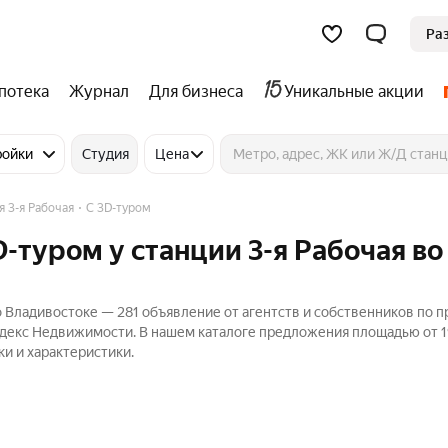
Ра
потека
Журнал
Для бизнеса
Уникальные акции
ройки
Студия
Цена
я 3-я Рабочая
C 3D-туром
D-туром у станции 3-я Рабочая во
о Владивостоке — 281 объявление от агентств и собственников по 
Яндекс Недвижимости. В нашем каталоге предложения площадью от 19
ки и характеристики.