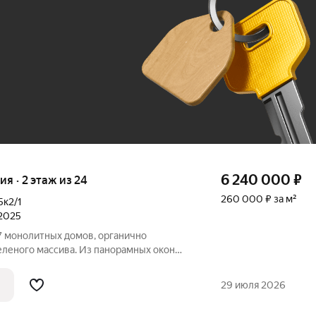
До 100 тыс. ₽
6 240 000
₽
ия · 2 этаж из 24
260 000 ₽ за м²
5к2/1
 2025
 монолитных домов, органично
еленого массива. Из панорамных окон
й вид на город и море. Благоустроенная
ая инфраструктура создадут все условия
29 июля 2026