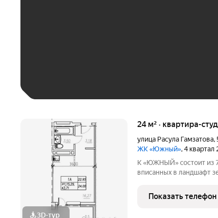
До 30 тыс. ₽
До 50 тыс. ₽
До 70 тыс. ₽
Больше 100 тыс. ₽
24 м² · квартира-студ
улица Расула Гамзатова
,
ЖК «Южный»
, 4 квартал
К «ЮЖНЫЙ» состоит из 7
вписанных в ландшафт з
открывается изумительны
территория и современн
Показать телефон
для вашей
3D-тур