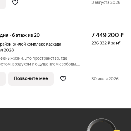
3 августа 2026
7 449 200
₽
удия · 6 этаж из 20
236 332 ₽ за м²
 район
,
жилой комплекс Каскада
тал 2028
вень жизни. Это пространство, где
ветом, воздухом и ощущением свободы.
онии: с современным городом, природой
ада» ваш новый уровень
Позвоните мне
30 июля 2026
Ж