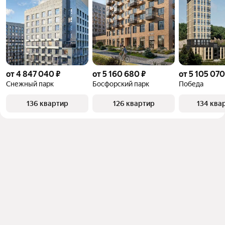
от 4 847 040 ₽
от 5 160 680 ₽
от 5 105 070
Снежный парк
Босфорский парк
Победа
136 квартир
126 квартир
134 ква