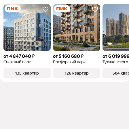
от 4 847 040 ₽
от 5 160 680 ₽
от 6 019 999
Снежный парк
Босфорский парк
Тухачевского
135 квартир
126 квартир
584 ква