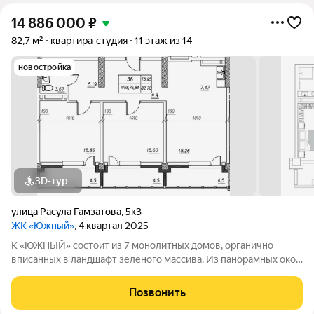
14 886 000
₽
82,7 м²
квартира-студия
11 этаж из 14
новостройка
3D-тур
улица Расула Гамзатова
,
5к3
ЖК «Южный»
, 4 квартал 2025
К «ЮЖНЫЙ» состоит из 7 монолитных домов, органично
вписанных в ландшафт зеленого массива. Из панорамных окон
открывается изумительный вид на город и море.
Благоустроенная территория и современная инфраструктура
Позвонить
создадут все условия для вашей