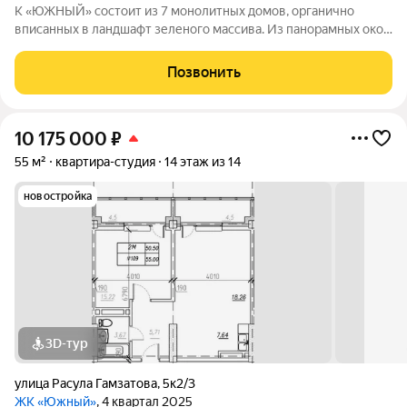
К «ЮЖНЫЙ» состоит из 7 монолитных домов, органично
вписанных в ландшафт зеленого массива. Из панорамных окон
открывается изумительный вид на город и море.
Благоустроенная территория и современная инфраструктура
Позвонить
создадут все условия для вашей
10 175 000
₽
55 м²
квартира-студия
14 этаж из 14
новостройка
3D-тур
улица Расула Гамзатова
,
5к2/3
ЖК «Южный»
, 4 квартал 2025