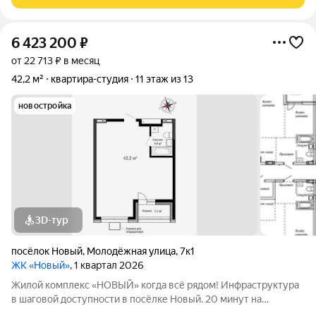
создадут все условия для вашей
6 423 200
₽
от 22 713 ₽ в месяц
42,2 м²
квартира-студия
11 этаж из 13
новостройка
3D-тур
посёлок Новый
,
Молодёжная улица
,
7к1
ЖК «Новый»
, 1 квартал 2026
Жилой комплекс «НОВЫЙ» когда всё рядом! Инфраструктура
в шаговой доступности в посёлке Новый. 20 минут на
автомобиле до остановки транспорта «Заря» во Владивостоке.