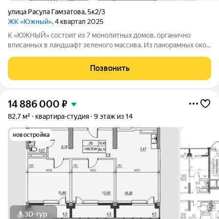
улица Расула Гамзатова
,
5к2/3
ЖК «Южный»
, 4 квартал 2025
К «ЮЖНЫЙ» состоит из 7 монолитных домов, органично
вписанных в ландшафт зеленого массива. Из панорамных окон
открывается изумительный вид на город и море.
Благоустроенная территория и современная инфраструктура
Позвонить
создадут все условия для вашей
14 886 000
₽
82,7 м²
квартира-студия
9 этаж из 14
новостройка
3D-тур