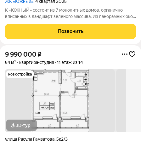
ЖК «Южный»
, 4 квартал 2025
К «ЮЖНЫЙ» состоит из 7 монолитных домов, органично
вписанных в ландшафт зеленого массива. Из панорамных окон
открывается изумительный вид на город и море.
Благоустроенная территория и современная инфраструктура
Позвонить
создадут все условия для вашей
9 990 000
₽
54 м²
квартира-студия
11 этаж из 14
новостройка
3D-тур
улица Расула Гамзатова
,
5к2/3