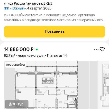
улица Расула Гамзатова
,
5к2/3
ЖК «Южный»
, 4 квартал 2025
К «ЮЖНЫЙ» состоит из 7 монолитных домов, органично
вписанных в ландшафт зеленого массива. Из панорамных окон
открывается изумительный вид на город и море.
Благоустроенная территория и современная инфраструктура
Позвонить
создадут все условия для вашей
14 886 000
₽
82,7 м²
квартира-студия
11 этаж из 14
новостройка
3D-тур