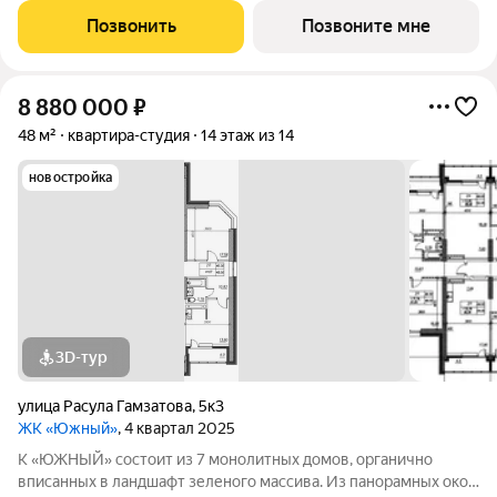
КВАРТИРЫ На выбор квартиры с черновой или предчистовой
Позвонить
Позвоните мне
отделкой. Черновая для тех,
8 880 000
₽
48 м²
квартира-студия
14 этаж из 14
новостройка
3D-тур
улица Расула Гамзатова
,
5к3
ЖК «Южный»
, 4 квартал 2025
К «ЮЖНЫЙ» состоит из 7 монолитных домов, органично
вписанных в ландшафт зеленого массива. Из панорамных окон