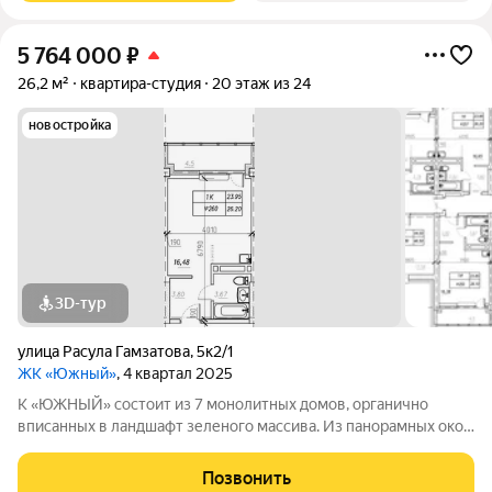
5 764 000
₽
26,2 м²
квартира-студия
20 этаж из 24
новостройка
3D-тур
улица Расула Гамзатова
,
5к2/1
ЖК «Южный»
, 4 квартал 2025
К «ЮЖНЫЙ» состоит из 7 монолитных домов, органично
вписанных в ландшафт зеленого массива. Из панорамных окон
открывается изумительный вид на город и море.
Благоустроенная территория и современная инфраструктура
Позвонить