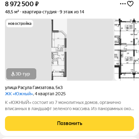
8 972 500
₽
48,5 м²
квартира-студия
9 этаж из 14
новостройка
3D-тур
улица Расула Гамзатова
,
5к3
ЖК «Южный»
, 4 квартал 2025
К «ЮЖНЫЙ» состоит из 7 монолитных домов, органично
вписанных в ландшафт зеленого массива. Из панорамных окон
открывается изумительный вид на город и море.
Благоустроенная территория и современная инфраструктура
Позвонить
создадут все условия для вашей