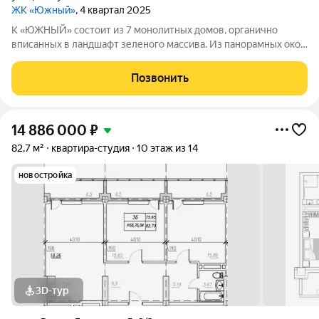
ЖК «Южный»
, 4 квартал 2025
К «ЮЖНЫЙ» состоит из 7 монолитных домов, органично
вписанных в ландшафт зеленого массива. Из панорамных окон
открывается изумительный вид на город и море.
Благоустроенная территория и современная инфраструктура
Позвонить
создадут все условия для вашей
14 886 000
₽
82,7 м²
квартира-студия
10 этаж из 14
новостройка
3D-тур