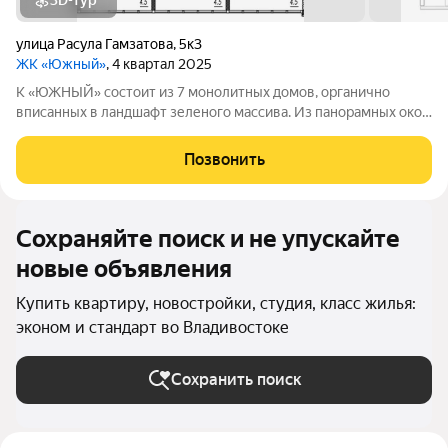
3D-тур
улица Расула Гамзатова
,
5к3
ЖК «Южный»
, 4 квартал 2025
К «ЮЖНЫЙ» состоит из 7 монолитных домов, органично
вписанных в ландшафт зеленого массива. Из панорамных окон
открывается изумительный вид на город и море.
Благоустроенная территория и современная инфраструктура
Позвонить
создадут все условия для вашей
Сохраняйте поиск и не упускайте
новые объявления
Купить квартиру, новостройки, студия, класс жилья:
эконом и стандарт во Владивостоке
Сохранить поиск