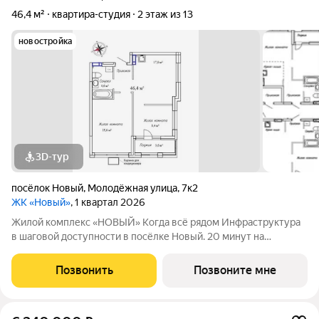
46,4 м²
квартира-студия
2 этаж из 13
новостройка
3D-тур
посёлок Новый
,
Молодёжная улица
,
7к2
ЖК «Новый»
, 1 квартал 2026
Жилой комплекс «НОВЫЙ» Когда всё рядом Инфраструктура
в шаговой доступности в посёлке Новый. 20 минут на
автомобиле до остановки транспорта «Заря» во Владивостоке.
2 дома с авторской архитектурой высотой 13 жилых этажей;
Позвонить
Позвоните мне
Семейные квартиры