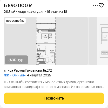
6 890 000
₽
26,5 м²
квартира-студия
16 этаж из 18
новостройка
3D-тур
улица Расула Гамзатова
,
5к2/2
ЖК «Южный»
, 4 квартал 2025
К «ЮЖНЫЙ» состоит из 7 монолитных домов, органично
вписанных в ландшафт зеленого массива. Из панорамных окон
открывается изумительный вид на город и море.
Благоустроенная территория и современная инфраструктура
Позвонить
создадут все условия для вашей