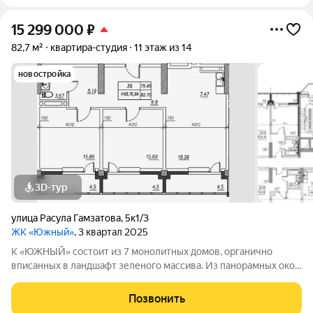
15 299 000
₽
82,7 м²
квартира-студия
11 этаж из 14
новостройка
3D-тур
улица Расула Гамзатова
,
5к1/3
ЖК «Южный»
, 3 квартал 2025
К «ЮЖНЫЙ» состоит из 7 монолитных домов, органично
вписанных в ландшафт зеленого массива. Из панорамных окон
открывается изумительный вид на город и море.
Благоустроенная территория и современная инфраструктура
Позвонить
создадут все условия для вашей