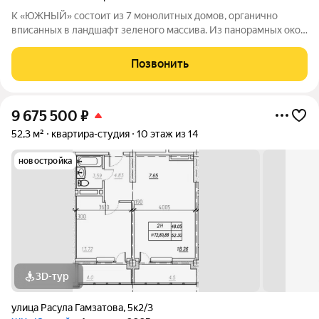
К «ЮЖНЫЙ» состоит из 7 монолитных домов, органично
вписанных в ландшафт зеленого массива. Из панорамных окон
открывается изумительный вид на город и море.
Благоустроенная территория и современная инфраструктура
Позвонить
создадут все условия для вашей
9 675 500
₽
52,3 м²
квартира-студия
10 этаж из 14
новостройка
3D-тур
улица Расула Гамзатова
,
5к2/3