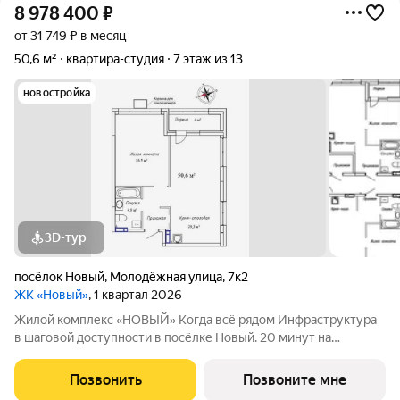
8 978 400
₽
от 31 749 ₽ в месяц
50,6 м²
квартира-студия
7 этаж из 13
новостройка
3D-тур
посёлок Новый
,
Молодёжная улица
,
7к2
ЖК «Новый»
, 1 квартал 2026
Жилой комплекс «НОВЫЙ» Когда всё рядом Инфраструктура
в шаговой доступности в посёлке Новый. 20 минут на
автомобиле до остановки транспорта «Заря» во Владивостоке.
2 дома с авторской архитектурой высотой 13 жилых этажей;
Позвонить
Позвоните мне
Семейные квартиры