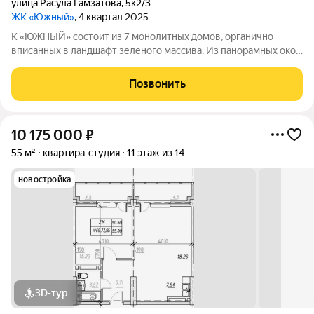
улица Расула Гамзатова
,
5к2/3
ЖК «Южный»
, 4 квартал 2025
К «ЮЖНЫЙ» состоит из 7 монолитных домов, органично
вписанных в ландшафт зеленого массива. Из панорамных окон
открывается изумительный вид на город и море.
Благоустроенная территория и современная инфраструктура
Позвонить
создадут все условия для вашей
10 175 000
₽
55 м²
квартира-студия
11 этаж из 14
новостройка
3D-тур