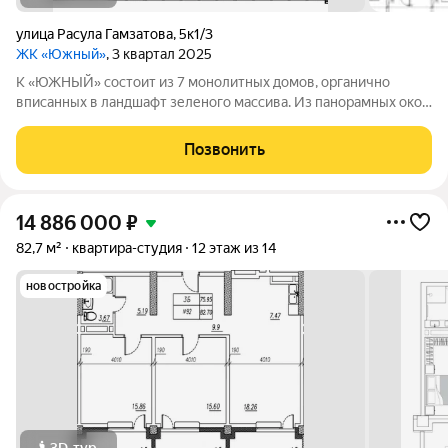
улица Расула Гамзатова
,
5к1/3
ЖК «Южный»
, 3 квартал 2025
К «ЮЖНЫЙ» состоит из 7 монолитных домов, органично
вписанных в ландшафт зеленого массива. Из панорамных окон
открывается изумительный вид на город и море.
Благоустроенная территория и современная инфраструктура
Позвонить
создадут все условия для вашей
14 886 000
₽
82,7 м²
квартира-студия
12 этаж из 14
новостройка