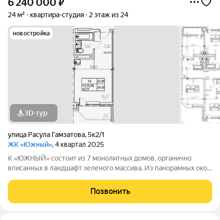
6 240 000
₽
24 м²
квартира-студия
2 этаж из 24
новостройка
3D-тур
улица Расула Гамзатова
,
5к2/1
ЖК «Южный»
, 4 квартал 2025
К «ЮЖНЫЙ» состоит из 7 монолитных домов, органично
вписанных в ландшафт зеленого массива. Из панорамных окон
открывается изумительный вид на город и море.
Благоустроенная территория и современная инфраструктура
Позвонить
создадут все условия для вашей