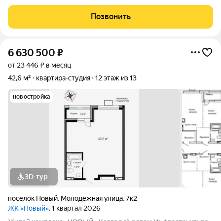
открывается изумительный вид на город и море.
Благоустроенная территория и современная инфраструктура
Позвонить
создадут все условия для вашей
6 630 500
₽
от 23 446 ₽ в месяц
42,6 м²
квартира-студия
12 этаж из 13
новостройка
3D-тур
посёлок Новый
,
Молодёжная улица
,
7к2
ЖК «Новый»
, 1 квартал 2026