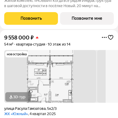
Жилой комплекс «НОВЫЙ» Когда всё рядом Инфраструктура
в шаговой доступности в посёлке Новый. 20 минут на
автомобиле до остановки транспорта «Заря» во Владивостоке.
2 дома с авторской архитектурой высотой 13 жилых этажей;
Позвонить
Позвоните мне
Семейные квартиры
9 558 000
₽
54 м²
квартира-студия
10 этаж из 14
новостройка
3D-тур
улица Расула Гамзатова
,
5к2/3
ЖК «Южный»
, 4 квартал 2025