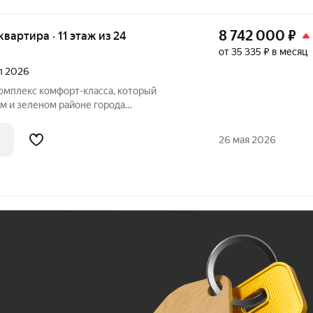
8 742 000
₽
 квартира · 11 этаж из 24
от 35 335 ₽ в месяц
ал 2026
комплекс комфорт-класса, который
м и зеленом районе города
Комплекс состоит из трех 24-этажных
щим стилобатом, и двух этажей
26 мая 2026
298
Ж