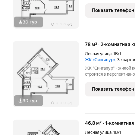
Владивостока, на Заре. 
домов, объединенных об
Показать телефон
подземного паркинга на 
3D-тур
+
1
78 м² · 2-комнатная 
Лесная улица
,
1В/1
ЖК «Сингапур»
, 3 кварт
ЖК "Сингапур" - жилой 
строится в перспективно
Владивостока, на Заре. 
домов, объединенных об
Показать телефон
подземного паркинга на 
3D-тур
+
1
46,8 м² · 1-комнатна
Лесная улица
,
1В/1