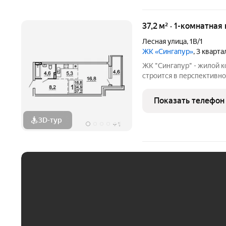
37,2 м² · 1-комнатная
Лесная улица
,
1В/1
ЖК «Сингапур»
, 3 кварт
ЖК "Сингапур" - жилой 
строится в перспективно
Владивостока, на Заре. 
домов, объединенных об
Показать телефон
подземного паркинга на 
3D-тур
+
1
ЕЖЕМЕСЯЧНЫЙ ПЛАТЁ