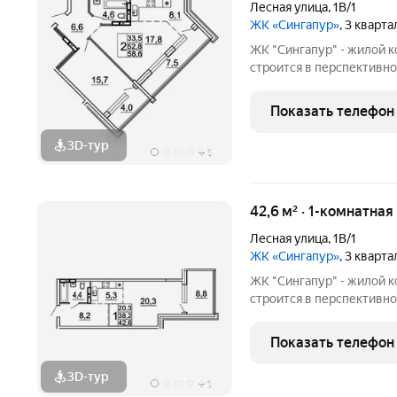
Лесная улица
,
1В/1
ЖК «Сингапур»
, 3 кварт
ЖК "Сингапур" - жилой 
строится в перспективно
Владивостока, на Заре. 
домов, объединенных об
Показать телефон
подземного паркинга на 
3D-тур
+
1
42,6 м² · 1-комнатна
Лесная улица
,
1В/1
ЖК «Сингапур»
, 3 кварт
ЖК "Сингапур" - жилой 
строится в перспективно
Владивостока, на Заре. 
домов, объединенных об
Показать телефон
подземного паркинга на 
3D-тур
+
1