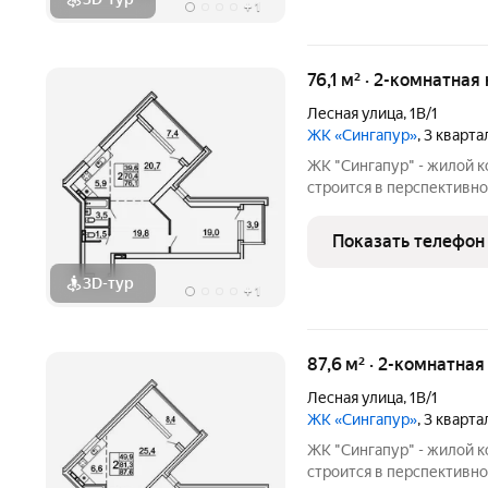
+
1
76,1 м² · 2-комнатная
Лесная улица
,
1В/1
ЖК «Сингапур»
, 3 кварт
ЖК "Сингапур" - жилой 
строится в перспективно
Владивостока, на Заре. 
домов, объединенных об
Показать телефон
подземного паркинга на 
3D-тур
+
1
87,6 м² · 2-комнатна
Лесная улица
,
1В/1
ЖК «Сингапур»
, 3 кварт
ЖК "Сингапур" - жилой 
строится в перспективно