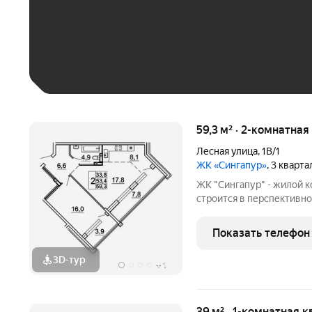
До 30 тыс. ₽
До 50 тыс. ₽
До 70 тыс. ₽
Больше 100 тыс. ₽
59,3 м² · 2-комнатная
Лесная улица
,
1В/1
ЖК «Сингапур»
, 3 кварт
ЖК "Сингапур" - жилой 
строится в перспективно
Владивостока, на Заре. 
домов, объединенных об
Показать телефон
подземного паркинга на 
3D-тур
+
1
39 м² · 1-комнатная 