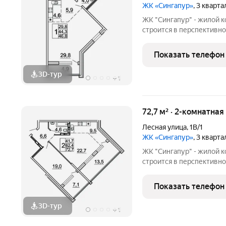
ЖК «Сингапур»
, 3 кварт
ЖК "Сингапур" - жилой 
строится в перспективно
Владивостока, на Заре. 
домов, объединенных об
Показать телефон
подземного паркинга на 
3D-тур
+
1
72,7 м² · 2-комнатна
Лесная улица
,
1В/1
ЖК «Сингапур»
, 3 кварт
ЖК "Сингапур" - жилой 
строится в перспективно
Владивостока, на Заре. 
домов, объединенных об
Показать телефон
подземного паркинга на 
3D-тур
+
1