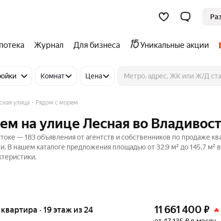
Ра
потека
Журнал
Для бизнеса
Уникальные акции
ройки
Комнат
Цена
сная улица
Рядом с морем
ем на улице Лесная во Владивос
токе — 183 объявления от агентств и собственников по продаже кв
. В нашем каталоге предложения площадью от 32,9 м² до 145,7 м² в
ктеристики.
11 661 400
₽
я квартира · 19 этаж из 24