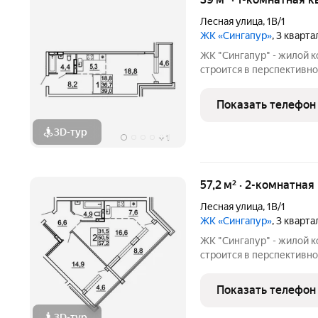
Лесная улица
,
1В/1
ЖК «Сингапур»
, 3 кварт
ЖК "Сингапур" - жилой 
строится в перспективно
Владивостока, на Заре. 
домов, объединенных об
Показать телефон
подземного паркинга на 
3D-тур
+
1
57,2 м² · 2-комнатная
Лесная улица
,
1В/1
ЖК «Сингапур»
, 3 кварт
ЖК "Сингапур" - жилой 
строится в перспективно
Владивостока, на Заре. 
домов, объединенных об
Показать телефон
подземного паркинга на 
3D-тур