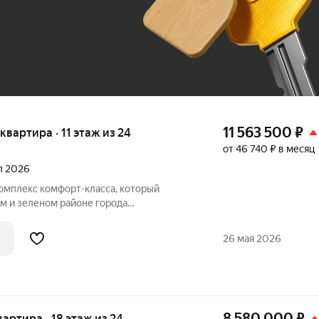
До 100 тыс. ₽
11 563 500
₽
 квартира · 11 этаж из 24
от 46 740 ₽ в месяц
ал 2026
комплекс комфорт-класса, который
м и зеленом районе города
Комплекс состоит из трех 24-этажных
щим стилобатом, и двух этажей
26 мая 2026
298
8 580 000
₽
квартира · 18 этаж из 24