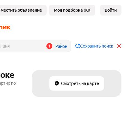
зместить объявление
Моя подборка ЖК
Войти
1
Сохранить поиск
Район
токе
артир по
Смотреть на карте