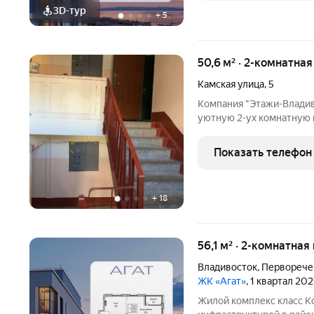
3D-тур
+
5
50,6 м² · 2-комнатна
Камская улица
,
5
Компания "Этажи-Владив
уютную 2-ух комнатную 
этаже д. 5 по ул. Камска
15 минутах школа 38,51,5
Показать телефон
поликлиника № 3
+
18
56,1 м² · 2-комнатная
Владивосток
,
Перворече
ЖК «Агат»
, 1 квартал 20
Жилой комплекс класс К