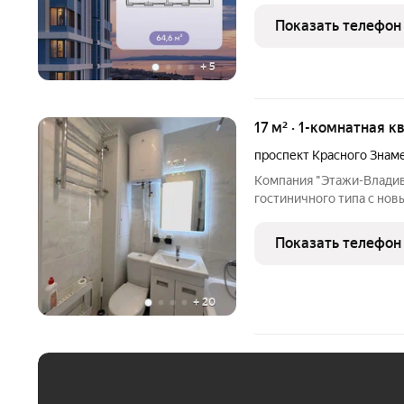
детская и спортивная пл
Показать телефон
панорамным видом на
+
5
17 м² · 1-комнатная к
проспект Красного Знам
Компания "Этажи-Владив
гостиничного типа с нов
расположенную на 6 этаже
Владивостоке. Преимуще
Показать телефон
евроремонт в
+
20
ЕЖЕМЕСЯЧНЫЙ ПЛАТЁ