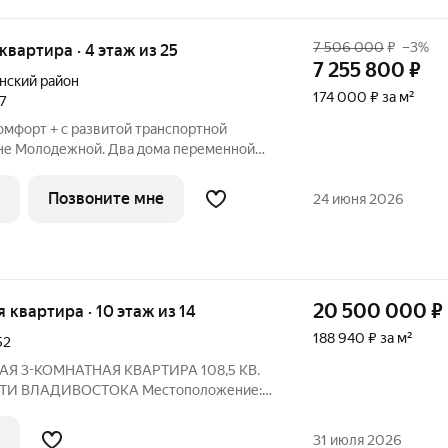
7 506 000
₽
–3%
 квартира · 4 этаж из 25
7 255 800
₽
нский район
174 000 ₽ за м²
27
омфорт + с развитой транспортной
не Молодежной. Два дома переменной
й. Встроенный детский сад, современная
ощадки, двор без машин. Видовая с
Позвоните мне
24 июня 2026
20 500 000
₽
я квартира · 10 этаж из 14
188 940 ₽ за м²
52
Я 3-КОМНАТНАЯ КВАРТИРА 108,5 КВ.
И ВЛАДИВОСТОКА Местоположение: г.
ий проспект, д. 52 Общая площадь: 108,5
 с функциональной планировкой: гостиная
31 июля 2026