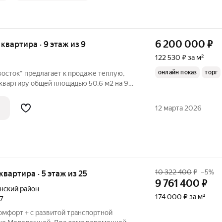
6 200 000
₽
я квартира · 9 этаж из 9
122 530 ₽ за м²
онлайн показ
торг
осток" предлагает к продаже теплую,
квартиру общей площадью 50,6 м2 на 9
я в г. Владивостоке. Местоположение: -В
2, детский сад № 103, детская
12 марта 2026
10 322 400
₽
–5%
 квартира · 5 этаж из 25
9 761 400
₽
нский район
174 000 ₽ за м²
27
омфорт + с развитой транспортной