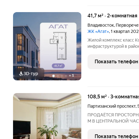
41,7 м² · 2-комнатная
Владивосток
,
Перворече
ЖК «Агат»
, 1 квартал 20
Жилой комплекс класс К
инфраструктурой в райо
этажности 17 и 25 этаже
детская и спортивная пл
Показать телефон
панорамным видом на
3D-тур
+
5
108,5 м² · 3-комнатна
Партизанский проспект
,
ПРОДАЁТСЯ ПРОСТОРНА
М В ЦЕНТРАЛЬНОЙ ЧАСТ
Владивосток, Партизанск
кв. м Этаж: 10 Квартира
Показать телефон