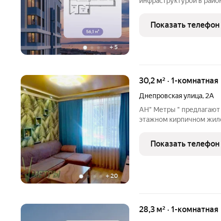
инфраструктурой в райо
этажности 17 и 25 этаже
детская и спортивная пл
Показать телефон
панорамным видом на
+
5
30,2 м² · 1-комнатная
Днепровская улица
,
2А
АН" Метры " предлагают 
этажном кирпичном жило
расположен в 200 метра
транспорта "Молодежная
Показать телефон
кв.м . Сторона света
+
20
28,3 м² · 1-комнатная