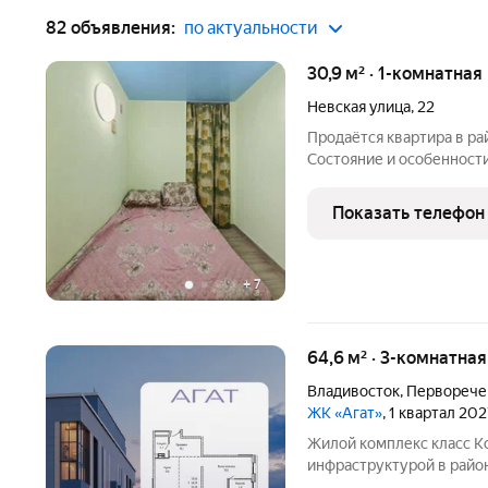
82 объявления:
по актуальности
30,9 м² · 1-комнатная
Невская улица
,
22
Продаётся квартира в ра
Состояние и особенност
районе 100-летия, это о
города. Великолепное р
Показать телефон
доступность, позволяет 
+
7
64,6 м² · 3-комнатна
Владивосток
,
Перворече
ЖК «Агат»
, 1 квартал 20
Жилой комплекс класс К
инфраструктурой в райо
этажности 17 и 25 этаже