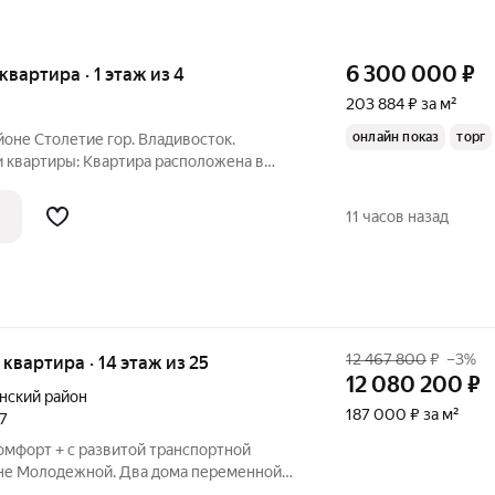
6 300 000
₽
 квартира · 1 этаж из 4
203 884 ₽ за м²
онлайн показ
торг
йоне Столетие гор. Владивосток.
и квартиры: Квартира расположена в
дин из самых востребованных районов
асположение и транспортная
11 часов назад
уехать
12 467 800
₽
–3%
я квартира · 14 этаж из 25
12 080 200
₽
нский район
187 000 ₽ за м²
27
омфорт + с развитой транспортной
не Молодежной. Два дома переменной
й. Встроенный детский сад, современная