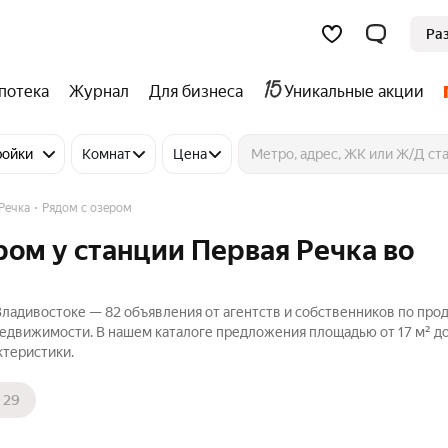
Ра
потека
Журнал
Для бизнеса
Уникальные акции
ройки
Комнат
Цена
Речка
Рядом с озером
ром у станции Первая Речка во
Владивостоке — 82 объявления от агентств и собственников по про
Недвижимости. В нашем каталоге предложения площадью от 17 м² до 
ктеристики.
29