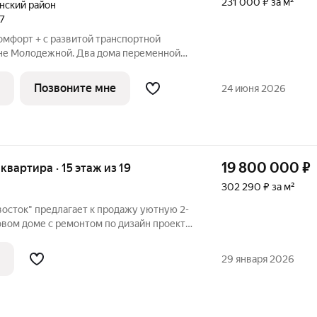
231 000 ₽ за м²
нский район
27
омфорт + с развитой транспортной
не Молодежной. Два дома переменной
й. Встроенный детский сад, современная
ощадки, двор без машин. Видовая с
Позвоните мне
24 июня 2026
19 800 000
₽
 квартира · 15 этаж из 19
302 290 ₽ за м²
осток" предлагает к продажу уютную 2-
овом доме с ремонтом по дизайн проекту
люс два балкона в д 10 по ул. Отлогая в
щества квартиры: - ремонт по
29 января 2026