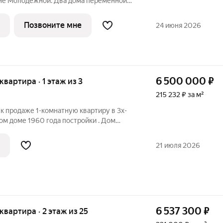
не Молодежной. Два дома переменной
й. Встроенный детский сад, современная
ощадки, двор без машин. Видовая с
Позвоните мне
24 июня 2026
6 500 000
₽
 квартира · 1 этаж из 3
215 232 ₽ за м²
к продаже 1-комнатную квартиру в 3х-
м доме 1960 года постройки . Дом
х от остановки общественного
" на первом этаже общей площадью 30,2
21 июля 2026
6 537 300
₽
 квартира · 2 этаж из 25