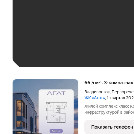
До 30 тыс. ₽
До 50 тыс. ₽
До 70 тыс. ₽
Больше 100 тыс. ₽
66,5 м² · 3-комнатна
Владивосток
,
Перворече
ЖК «Агат»
, 1 квартал 20
Жилой комплекс класс К
инфраструктурой в райо
этажности 17 и 25 этаже
детская и спортивная пл
Показать телефон
панорамным видом на