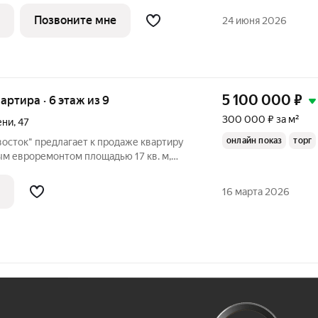
ощадки, двор без машин. Видовая с
Позвоните мне
24 июня 2026
5 100 000
₽
вартира · 6 этаж из 9
300 000 ₽ за м²
ени
,
47
онлайн показ
торг
осток" предлагает к продаже квартиру
ым евроремонтом площадью 17 кв. м,
 по ул. Красного Знамени пр-т д. 47 в г.
ства квартиры: - основательный
16 марта 2026
Ж