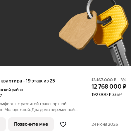
До 100 тыс. ₽
13 167 000
₽
–3%
я квартира · 19 этаж из 25
12 768 000
₽
нский район
192 000 ₽ за м²
27
омфорт + с развитой транспортной
не Молодежной. Два дома переменной
й. Встроенный детский сад, современная
ощадки, двор без машин. Видовая с
Позвоните мне
24 июня 2026