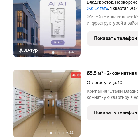
Владивосток
,
Перворече
ЖК «Агат»
, 1 квартал 20
Жилой комплекс класс К
инфраструктурой в райо
этажности 17 и 25 этаже
детская и спортивная пл
Показать телефон
панорамным видом на
3D-тур
+
4
65,5 м² · 2-комнатная
Отлогая улица
,
10
Компания "Этажи-Владив
комнатную квартиру в н
общей площадью 65,5 м2 п
г. Владивостоке. Преиму
Показать телефон
+
22