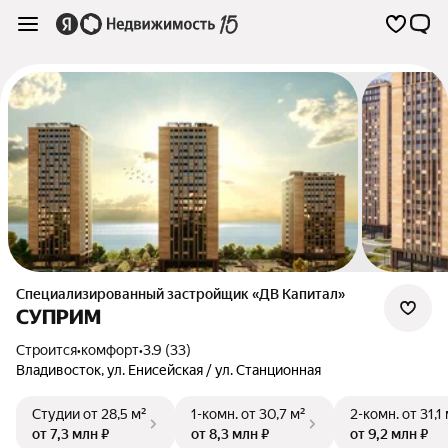
Специализированный застройщик «ДВ Капитал»
СУПРИМ
Строится
•
комфорт
•
3.9 (33)
Владивосток
,
ул. Енисейская / ул. Станционная
Студии
от 28,5 м²
1-комн.
от 30,7 м²
2-комн.
от 31,1
от 7,3 млн ₽
от 8,3 млн ₽
от 9,2 млн ₽