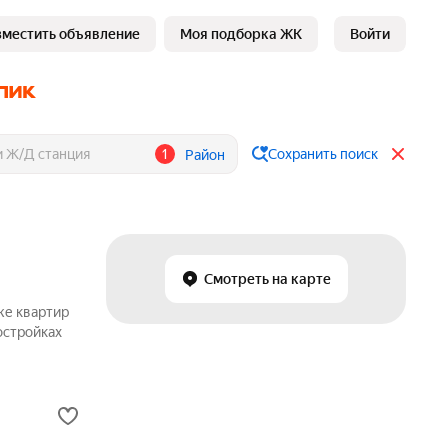
зместить объявление
Моя подборка ЖК
Войти
1
Сохранить поиск
Район
Смотреть на карте
же квартир
остройках