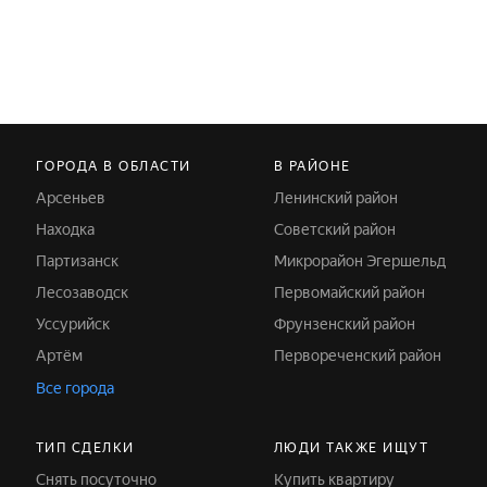
ГОРОДА В ОБЛАСТИ
В РАЙОНЕ
Арсеньев
Ленинский район
Находка
Советский район
Партизанск
Микрорайон Эгершельд
Лесозаводск
Первомайский район
Уссурийск
Фрунзенский район
Артём
Первореченский район
Все города
ТИП СДЕЛКИ
ЛЮДИ ТАКЖЕ ИЩУТ
Снять посуточно
Купить квартиру