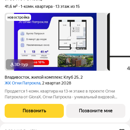
41,6 м²
1-комн. квартира
13 этаж из 15
новостройка
3D-тур
Владивосток
,
жилой комплекс Клуб 25
,
2
ЖК Огни Патрокла
, 2 квартал 2028
Продается 1-комн. квартира на 13-м этаже в проекте Огни
Патрокла от GloraX. Огни Патрокла - уникальный видовой
проект с выделяющейся архитектурой в развитом районе
Владивостока. Общая площадь лота составляет 41,55 кв. м, из
Позвонить
Позвоните мне
которых 12,65 кв. м