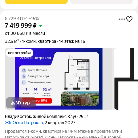
которых 12,07 кв. м
8 729 411
₽
–15%
7 419 999
₽
от 30 868 ₽ в месяц
32,5 м²
1-комн. квартира
14 этаж из 16
новостройка
3D-тур
Владивосток
,
жилой комплекс Клуб 25
,
2
ЖК Огни Патрокла
, 2 квартал 2027
Продается 1-комн. квартира на 14-м этаже в проекте Огни
Патрокла от GloraX. Огни Патрокла - уникальный видовой