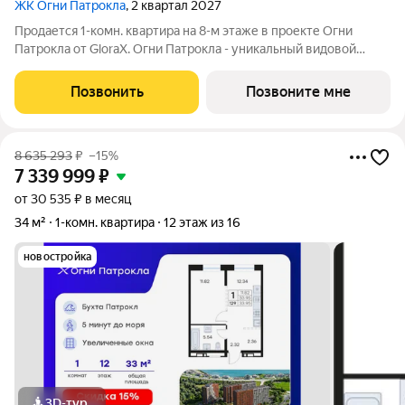
ЖК Огни Патрокла
, 2 квартал 2027
Продается 1-комн. квартира на 8-м этаже в проекте Огни
Патрокла от GloraX. Огни Патрокла - уникальный видовой
проект с выделяющейся архитектурой в развитом районе
Владивостока. Общая площадь лота составляет 34,90 кв. м, из
Позвонить
Позвоните мне
которых 10,42 кв. м
8 635 293
₽
–15%
7 339 999
₽
от 30 535 ₽ в месяц
34 м²
1-комн. квартира
12 этаж из 16
новостройка
3D-тур