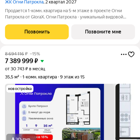
ЖК Огни Патрокла
, 2 квартал 2027
Продается 1-комн. квартира на 5-м этаже в проекте Огни
Патрокла от GloraX. Огни Патрокла - уникальный видовой
проект с выделяющейся архитектурой в развитом районе
Владивостока. Общая площадь лота составляет 34,90 кв. м, из
Позвонить
Позвоните мне
которых 10,42 кв. м
8 694 116
₽
–15%
7 389 999
₽
от 30 743 ₽ в месяц
35,5 м²
1-комн. квартира
9 этаж из 15
новостройка
3D-тур