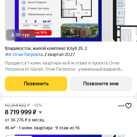
3D-тур
Владивосток
,
жилой комплекс Клуб 25
,
2
ЖК Огни Патрокла
, 2 квартал 2027
Продается 1-комн. квартира на 8-м этаже в проекте Огни
Патрокла от GloraX. Огни Патрокла - уникальный видовой
проект с выделяющейся архитектурой в развитом районе
Владивостока. Общая площадь лота составляет 44,41 кв. м, из
Позвонить
Позвоните мне
которых 15,41 кв. м
10 258 822
₽
–15%
8 719 999
₽
от 36 276 ₽ в месяц
45 м²
1-комн. квартира
9 этаж из 16