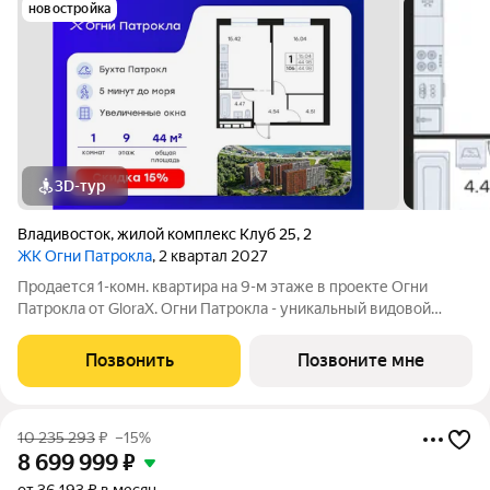
новостройка
3D-тур
Владивосток
,
жилой комплекс Клуб 25
,
2
ЖК Огни Патрокла
, 2 квартал 2027
Продается 1-комн. квартира на 9-м этаже в проекте Огни
Патрокла от GloraX. Огни Патрокла - уникальный видовой
проект с выделяющейся архитектурой в развитом районе
Владивостока. Общая площадь лота составляет 44,98 кв. м, из
Позвонить
Позвоните мне
которых 16,04 кв. м
10 235 293
₽
–15%
8 699 999
₽