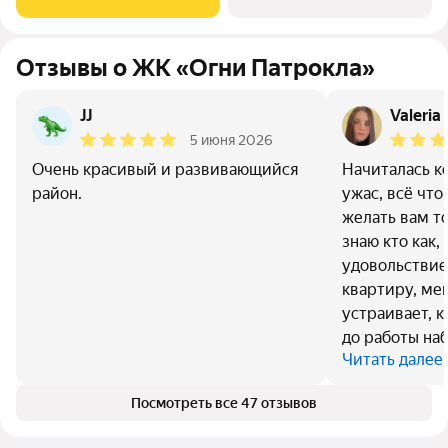
которых 12,36 кв. м
Отзывы о ЖК «Огни Патрокла»
JJ
Valeria
5 июня 2026
Очень красивый и развивающийся
Начиталась к
район.
ужас, всё что
желать вам т
знаю кто как, 
удовольствие
квартиру, ме
устраивает, 
до работы на
Читать далее
Посмотреть все 47 отзывов