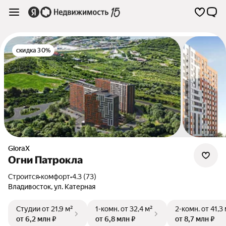
скидка 30%
GloraX
Огни Патрокла
Строится
•
комфорт
•
4.3 (73)
Владивосток
,
ул. Катерная
Студии
от 21,9 м²
1-комн.
от 32,4 м²
2-комн.
от 41,3
от 6,2 млн ₽
от 6,8 млн ₽
от 8,7 млн ₽