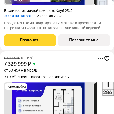
Владивосток
,
жилой комплекс Клуб 25
,
2
ЖК Огни Патрокла
, 2 квартал 2028
Продается 1-комн. квартира на 12-м этаже в проекте Огни
Патрокла от GloraX. Огни Патрокла - уникальный видовой
проект с выделяющейся архитектурой в развитом районе
Владивостока. Общая площадь лота составляет 33,95 кв. м, из
Позвонить
Позвоните мне
которых 11,82 кв. м
8 623 528
₽
–15%
7 329 999
₽
от 30 494 ₽ в месяц
34,9 м²
1-комн. квартира
7 этаж из 16
новостройка