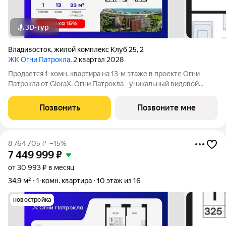
3D-тур
Владивосток
,
жилой комплекс Клуб 25
,
2
ЖК Огни Патрокла
, 2 квартал 2028
Продается 1-комн. квартира на 13-м этаже в проекте Огни
Патрокла от GloraX. Огни Патрокла - уникальный видовой
проект с выделяющейся архитектурой в развитом районе
Владивостока. Общая площадь лота составляет 33,95 кв. м, из
Позвонить
Позвоните мне
которых 11,82 кв. м
8 764 705
₽
–15%
7 449 999
₽
от 30 993 ₽ в месяц
34,9 м²
1-комн. квартира
10 этаж из 16
новостройка