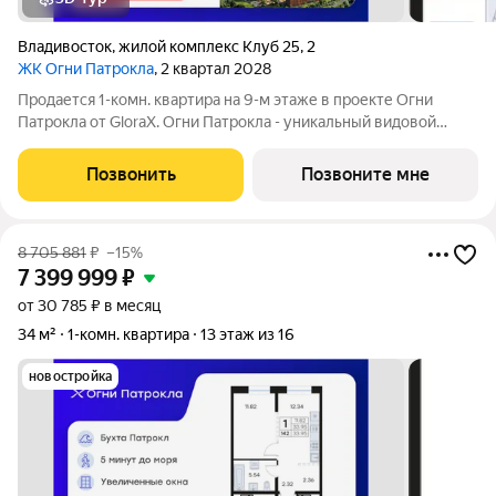
Владивосток
,
жилой комплекс Клуб 25
,
2
ЖК Огни Патрокла
, 2 квартал 2028
Продается 1-комн. квартира на 9-м этаже в проекте Огни
Патрокла от GloraX. Огни Патрокла - уникальный видовой
проект с выделяющейся архитектурой в развитом районе
Владивостока. Общая площадь лота составляет 35,51 кв. м, из
Позвонить
Позвоните мне
которых 12,07 кв. м
8 705 881
₽
–15%
7 399 999
₽
от 30 785 ₽ в месяц
34 м²
1-комн. квартира
13 этаж из 16
новостройка