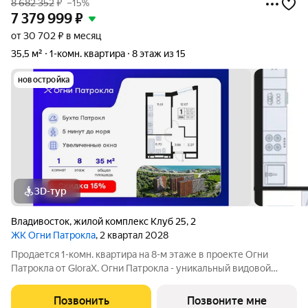
8 682 352
₽
–15%
7 379 999
₽
от 30 702 ₽ в месяц
35,5 м²
1-комн. квартира
8 этаж из 15
новостройка
3D-тур
Владивосток
,
жилой комплекс Клуб 25
,
2
ЖК Огни Патрокла
, 2 квартал 2028
Продается 1-комн. квартира на 8-м этаже в проекте Огни
Патрокла от GloraX. Огни Патрокла - уникальный видовой
проект с выделяющейся архитектурой в развитом районе
Владивостока. Общая площадь лота составляет 35,51 кв. м, из
Позвонить
Позвоните мне