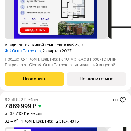
Владивосток
,
жилой комплекс Клуб 25
,
2
ЖК Огни Патрокла
, 2 квартал 2027
Продается 1-комн. квартира на 10-м этаже в проекте Огни
Патрокла от GloraX. Огни Патрокла - уникальный видовой
проект с выделяющейся архитектурой в развитом районе
Владивостока. Общая площадь лота составляет 34,90 кв. м, из
Позвонить
Позвоните мне
которых 10,42 кв. м
9 258 822
₽
–15%
7 869 999
₽
от 32 740 ₽ в месяц
32,4 м²
1-комн. квартира
2 этаж из 15