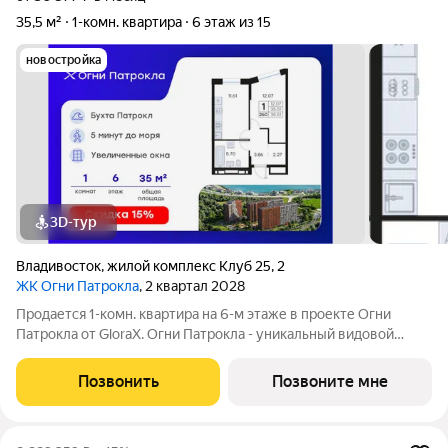
35,5 м²
1-комн. квартира
6 этаж из 15
новостройка
3D-тур
Владивосток
,
жилой комплекс Клуб 25
,
2
ЖК Огни Патрокла
, 2 квартал 2028
Продается 1-комн. квартира на 6-м этаже в проекте Огни
Патрокла от GloraX. Огни Патрокла - уникальный видовой
проект с выделяющейся архитектурой в развитом районе
Владивостока. Общая площадь лота составляет 35,51 кв. м, из
Позвонить
Позвоните мне
которых 12,07 кв. м