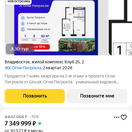
новостройка
3D-тур
Владивосток
,
жилой комплекс Клуб 25
,
2
ЖК Огни Патрокла
, 2 квартал 2028
Продается 1-комн. квартира на 2-м этаже в проекте Огни
Патрокла от GloraX. Огни Патрокла - уникальный видовой
проект с выделяющейся архитектурой в развитом районе
Владивостока. Общая площадь лота составляет 32,36 кв. м, из
Позвонить
Позвоните мне
которых 9,84 кв. м отведено
8 647 058
₽
–15%
7 349 999
₽
от 30 577 ₽ в месяц