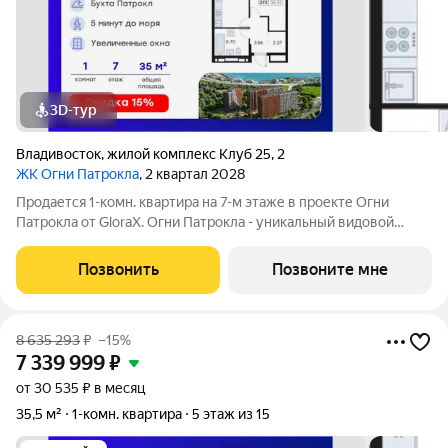
3D-тур
Владивосток
,
жилой комплекс Клуб 25
,
2
ЖК Огни Патрокла
, 2 квартал 2028
Продается 1-комн. квартира на 7-м этаже в проекте Огни
Патрокла от GloraX. Огни Патрокла - уникальный видовой
проект с выделяющейся архитектурой в развитом районе
Владивостока. Общая площадь лота составляет 35,51 кв. м, из
Позвонить
Позвоните мне
которых 12,07 кв. м
8 635 293
₽
–15%
7 339 999
₽
от 30 535 ₽ в месяц
35,5 м²
1-комн. квартира
5 этаж из 15