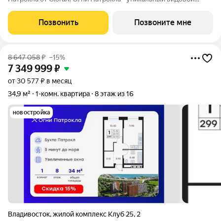
проект с выделяющейся архитектурой в развитом районе
Владивостока. Общая площадь лота составляет 32,46 кв. м, из
Позвонить
Позвоните мне
которых 9,65 кв. м
8 647 058
₽
–15%
7 349 999
₽
от 30 577 ₽ в месяц
34,9 м²
1-комн. квартира
8 этаж из 16
новостройка
Владивосток
,
жилой комплекс Клуб 25
,
2