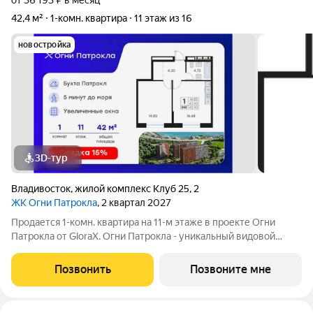
от 36 193 ₽ в месяц
42,4 м²
1-комн. квартира
11 этаж из 16
новостройка
3D-тур
Владивосток
,
жилой комплекс Клуб 25
,
2
ЖК Огни Патрокла
, 2 квартал 2027
Продается 1-комн. квартира на 11-м этаже в проекте Огни
Патрокла от GloraX. Огни Патрокла - уникальный видовой
проект с выделяющейся архитектурой в развитом районе
Владивостока. Общая площадь лота составляет 42,43 кв. м, из
Позвонить
Позвоните мне
которых 14,83 кв. м