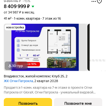
9 894 116
₽
–15%
8 409 999
₽
от 34 987 ₽ в месяц
41 м²
1-комн. квартира
7 этаж из 16
новостройка
3D-тур
Владивосток
,
жилой комплекс Клуб 25
,
2
ЖК Огни Патрокла
, 2 квартал 2028
Продается 1-комн. квартира на 7-м этаже в проекте Огни
Патрокла от GloraX. Огни Патрокла - уникальный видовой
проект с выделяющейся архитектурой в развитом районе
Владивостока. Общая площадь лота составляет 40,98 кв. м, из
Позвонить
Позвоните мне