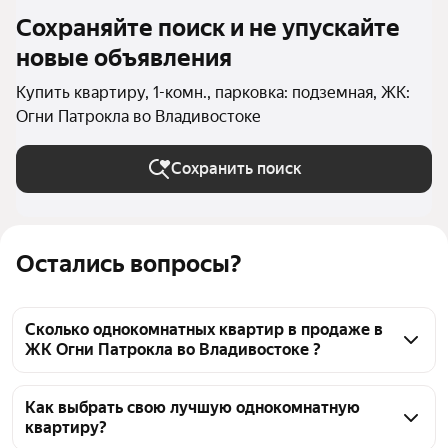
Сохраняйте поиск и не упускайте
новые объявления
Купить квартиру, 1-комн., парковка: подземная, ЖК:
Огни Патрокла во Владивостоке
Сохранить поиск
Остались вопросы?
Сколько однокомнатных квартир в продаже в
ЖК Огни Патрокла во Владивостоке ?
На Яндекс Недвижимости в продаже в ЖК Огни 
Патрокла во Владивостоке 250 однокомнатных 
Как выбрать свою лучшую однокомнатную
квартиру?
квартир 250 объявлений от застройщиков