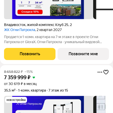
Владивосток
,
жилой комплекс Клуб 25
,
2
ЖК Огни Патрокла
, 2 квартал 2027
Продается 1-комн. квартира на 7-м этаже в проекте Огни
Патрокла от GloraX. Огни Патрокла - уникальный видовой
проект с выделяющейся архитектурой в развитом районе
Владивостока. Общая площадь лота составляет 34,90 кв. м, из
Позвонить
Позвоните мне
которых 10,42 кв. м
8 658 822
₽
–15%
7 359 999
₽
от 30 619 ₽ в месяц
35,5 м²
1-комн. квартира
7 этаж из 15
новостройка