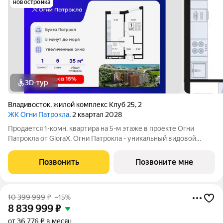
новостройка
3D-тур
Владивосток
,
жилой комплекс Клуб 25
,
2
ЖК Огни Патрокла
, 2 квартал 2028
Продается 1-комн. квартира на 5-м этаже в проекте Огни
Патрокла от GloraX. Огни Патрокла - уникальный видовой
проект с выделяющейся архитектурой в развитом районе
Владивостока. Общая площадь лота составляет 35,51 кв. м, из
Позвонить
Позвоните мне
которых 12,07 кв. м
10 399 999
₽
–15%
8 839 999
₽
от 36 776 ₽ в месяц