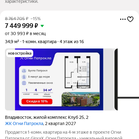
характеристики.
8 764 705
₽
–15%
7 449 999
₽
от 30 993 ₽ в месяц
34,9 м²
1-комн. квартира
4 этаж из 16
новостройка
Владивосток
,
жилой комплекс Клуб 25
,
2
ЖК Огни Патрокла
, 2 квартал 2027
Продается 1-комн. квартира на 4-м этаже в проекте Огни
Патрокла от GloraX. Огни Патрокла - уникальный видовой