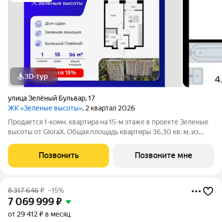
3D-тур
улица Зелёный Бульвар
,
17
ЖК «Зеленые высоты»
, 2 квартал 2026
Продается 1-комн. квартира на 15-м этаже в проекте Зеленые
высоты от GloraX. Общая площадь квартиры 36,30 кв. м, из
которых 10,50 кв. м включая 10,50 кв. м жилого пространства и
14,00 кв. м кухни. Номер квартиры - 145. Преимущества
Позвонить
Позвоните мне
квартиры:
8 317 646
₽
–15%
7 069 999
₽
от 29 412 ₽ в месяц