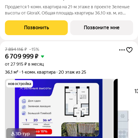
Продается 1-комн. квартира на 21-м этаже в проекте Зеленые
высоты от GloraX. Общая площадь квартиры 36,10 кв. м, из
которых 10,50 кв. м включая 10,50 кв. м жилого пространства и
13,80 кв. м кухни. Номер квартиры - 205. Преимущества
Позвонить
Позвоните мне
квартиры:
7 894 116
₽
–15%
6 709 999
₽
от 27 915 ₽ в месяц
36,1 м²
1-комн. квартира
20 этаж из 25
новостройка
3D-тур