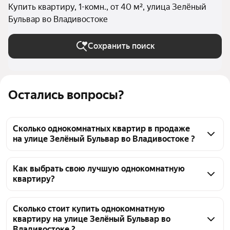
Купить квартиру, 1-комн., от 40 м², улица Зелёный
Бульвар во Владивостоке
Сохранить поиск
Остались вопросы?
Сколько однокомнатных квартир в продаже
на улице Зелёный Бульвар во Владивостоке ?
На Яндекс Недвижимости в продаже на улице 
Зелёный Бульвар во Владивостоке 112 
Как выбрать свою лучшую однокомнатную
квартиру?
однокомнатных квартир, из них 1 объявление от 
агентств, 111 объявлений от застройщиков
Чтобы купить 1-комнатную квартиру площадью 40 
кв.м. на улице Зелёный Бульвар, воспользуйтесь 
Сколько стоит купить однокомнатную
квартиру на улице Зелёный Бульвар во
тепловой картой для оценки инфраструктуры и 
Владивостоке ?