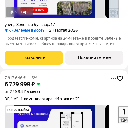
3D-тур
улица Зелёный Бульвар
,
17
ЖК «Зеленые высоты»
, 2 квартал 2026
Продается 1-комн. квартира на 24-м этаже в проекте Зеленые
высоты от GloraX. Общая площадь квартиры 35,90 кв. м, из
которых 10,50 кв. м включая 10,50 кв. м жилого пространства и
13,60 кв. м кухни. Номер квартиры - 234. Преимущества
Позвонить
Позвоните мне
квартиры:
7 917 646
₽
–15%
6 729 999
₽
от 27 998 ₽ в месяц
36,4 м²
1-комн. квартира
14 этаж из 25
новостройка