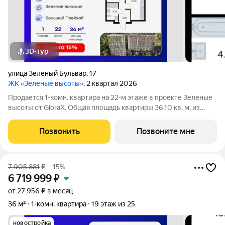
3D-тур
улица Зелёный Бульвар
,
17
ЖК «Зеленые высоты»
, 2 квартал 2026
Продается 1-комн. квартира на 22-м этаже в проекте Зеленые
высоты от GloraX. Общая площадь квартиры 36,10 кв. м, из
которых 10,50 кв. м включая 10,50 кв. м жилого пространства и
13,80 кв. м кухни. Номер квартиры - 215. Преимущества
Позвонить
Позвоните мне
квартиры:
7 905 881
₽
–15%
6 719 999
₽
от 27 956 ₽ в месяц
36 м²
1-комн. квартира
19 этаж из 25
новостройка