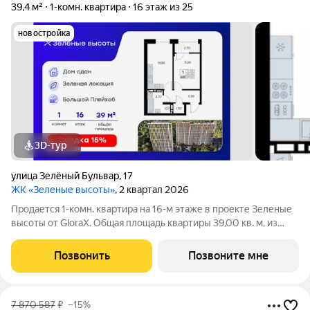
39,4 м²
1-комн. квартира
16 этаж из 25
новостройка
3D-тур
улица Зелёный Бульвар
,
17
ЖК «Зеленые высоты»
, 2 квартал 2026
Продается 1-комн. квартира на 16-м этаже в проекте Зеленые
высоты от GloraX. Общая площадь квартиры 39,00 кв. м, из
которых 11,20 кв. м включая 11,20 кв. м жилого пространства и
13,80 кв. м кухни. Номер квартиры - 655. Преимущества
Позвонить
Позвоните мне
квартиры:
7 870 587
₽
–15%