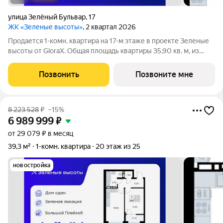
улица Зелёный Бульвар
,
17
ЖК «Зеленые высоты»
, 2 квартал 2026
Продается 1-комн. квартира на 17-м этаже в проекте Зеленые
высоты от GloraX. Общая площадь квартиры 35,90 кв. м, из
которых 10,50 кв. м включая 10,50 кв. м жилого пространства и
13,60 кв. м кухни. Номер квартиры - 164. Преимущества
Позвонить
Позвоните мне
квартиры:
8 223 528
₽
–15%
6 989 999
₽
от 29 079 ₽ в месяц
39,3 м²
1-комн. квартира
20 этаж из 25
новостройка