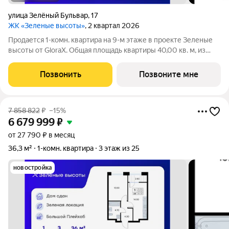
улица Зелёный Бульвар
,
17
ЖК «Зеленые высоты»
, 2 квартал 2026
Продается 1-комн. квартира на 9-м этаже в проекте Зеленые
высоты от GloraX. Общая площадь квартиры 40,00 кв. м, из
которых 11,40 кв. м включая 11,40 кв. м жилого пространства и
14,00 кв. м кухни. Номер квартиры - 88. Преимущества
Позвонить
Позвоните мне
квартиры: просторная
7 858 822
₽
–15%
6 679 999
₽
от 27 790 ₽ в месяц
36,3 м²
1-комн. квартира
3 этаж из 25
новостройка