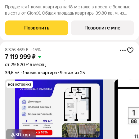
Продается 1-комн. квартира на 18-м этаже в проекте Зеленые
высоты от GloraX. Общая площадь квартиры 39,80 кв. м, из
которых 11,40 кв. м включая 11,40 кв. м жилого пространства и
14,00 кв. м кухни. Номер квартиры - 178. Преимущества
Позвонить
Позвоните мне
квартиры:
8 376 469
₽
–15%
7 119 999
₽
от 29 620 ₽ в месяц
39,6 м²
1-комн. квартира
9 этаж из 25
новостройка
3D-тур