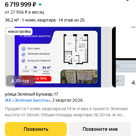
6 719 999
₽
от 27 956 ₽ в месяц
36,2 м²
1-комн. квартира
14 этаж из 25
новостройка
3D-тур
улица Зелёный Бульвар
,
17
ЖК «Зеленые высоты»
, 2 квартал 2026
Продается 1-комн. квартира на 14-м этаже в проекте Зеленые
высоты от GloraX. Общая площадь квартиры 36,30 кв. м, из
которых 10,50 кв. м включая 10,50 кв. м жилого пространства и
14,00 кв. м кухни. Номер квартиры - 135. Преимущества
Позвонить
Позвоните мне
квартиры: