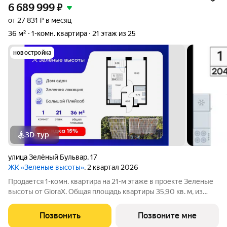
6 689 999
₽
от 27 831 ₽ в месяц
36 м²
1-комн. квартира
21 этаж из 25
новостройка
3D-тур
улица Зелёный Бульвар
,
17
ЖК «Зеленые высоты»
, 2 квартал 2026
Продается 1-комн. квартира на 21-м этаже в проекте Зеленые
высоты от GloraX. Общая площадь квартиры 35,90 кв. м, из
которых 10,50 кв. м включая 10,50 кв. м жилого пространства и
13,60 кв. м кухни. Номер квартиры - 204. Преимущества
Позвонить
Позвоните мне
квартиры: