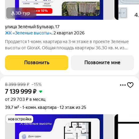
3D-тур
улица Зелёный Бульвар
,
17
ЖК «Зеленые высоты»
, 2 квартал 2026
Продается 1-комн. квартира на 3-м этаже в проекте Зеленые
высоты от GloraX. Общая площадь квартиры 36,30 кв. м, из
которых 10,50 кв. м включая 10,50 кв. м жилого пространства и
14,00 кв. м кухни. Номер квартиры - 25. Преимущества
Позвонить
Позвоните мне
квартиры: компактная
8 399 999
₽
–15%
7 139 999
₽
от 29 703 ₽ в месяц
39,7 м²
1-комн. квартира
12 этаж из 25
новостройка