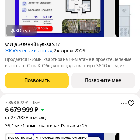
3D-тур
улица Зелёный Бульвар
,
17
ЖК «Зеленые высоты»
, 2 квартал 2026
Продается 1-комн. квартира на 14-м этаже в проекте Зеленые
высоты от GloraX. Общая площадь квартиры 36,10 кв. м, из
которых 10,50 кв. м включая 10,50 кв. м жилого пространства и
13,80 кв. м кухни. Номер квартиры - 134. Преимущества
Позвонить
Позвоните мне
квартиры:
7 858 822
₽
–15%
6 679 999
₽
от 27 790 ₽ в месяц
36,4 м²
1-комн. квартира
13 этаж из 25
новостройка
последнее предложение