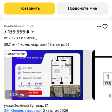
которых 10,50 кв. м включая 10,50 кв. м жилого пространства и
13,80 кв. м кухни. Номер квартиры - 175. Преимущества
Позвонить
Позвоните мне
квартиры:
8 399 999
₽
–15%
7 139 999
₽
от 29 703 ₽ в месяц
39,7 м²
1-комн. квартира
18 этаж из 25
новостройка
3D-тур
улица Зелёный Бульвар
,
17
ЖК «Зеленые высоты»
, 2 квартал 2026