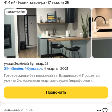
41,4 м²
1-комн. квартира
17 этаж из 25
новостройка
улица Зелёный Бульвар
,
25
ЖК «Зелёный бульвар»
, 4 квартал 2021
Готовое жилье без вложений в г. Владивосток! Продается
уютная 2-х комнатная квартира-студия (евроформат)
площадью 41,1 м, расположенная на 17-м этаже 25-этажного
дома, построенного в 2021 году. Квартира идеально подходит
Позвонить
как для проживания, так и для
7 905 881
₽
–15%