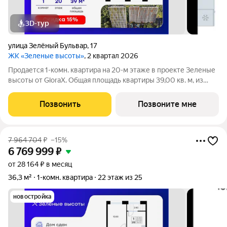
3D-тур
улица Зелёный Бульвар
,
17
ЖК «Зеленые высоты»
, 2 квартал 2026
Продается 1-комн. квартира на 20-м этаже в проекте Зеленые
высоты от GloraX. Общая площадь квартиры 39,00 кв. м, из
которых 11,20 кв. м включая 11,20 кв. м жилого пространства и
13,80 кв. м кухни. Номер квартиры - 694. Преимущества
Позвонить
Позвоните мне
квартиры:
7 964 704
₽
–15%
6 769 999
₽
от 28 164 ₽ в месяц
36,3 м²
1-комн. квартира
22 этаж из 25
новостройка