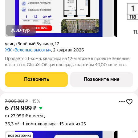
3D-тур
улица Зелёный Бульвар
,
17
ЖК «Зеленые высоты»
, 2 квартал 2026
Продается 1-комн. квартира на 12-м этаже в проекте Зеленые
высоты от GloraX. Общая площадь квартиры 40,00 кв. м, из
которых 11,40 кв. м включая 11,40 кв. м жилого пространства и
14,00 кв. м кухни. Номер квартиры - 118. Преимущества
Позвонить
Позвоните мне
квартиры:
7 905 881
₽
–15%
6 719 999
₽
от 27 956 ₽ в месяц
36,3 м²
1-комн. квартира
15 этаж из 25
новостройка