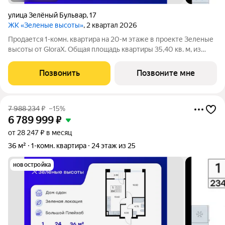
улица Зелёный Бульвар
,
17
ЖК «Зеленые высоты»
, 2 квартал 2026
Продается 1-комн. квартира на 20-м этаже в проекте Зеленые
высоты от GloraX. Общая площадь квартиры 35,40 кв. м, из
которых 10,40 кв. м включая 10,40 кв. м жилого пространства и
13,60 кв. м кухни. Номер квартиры - 697. Преимущества
Позвонить
Позвоните мне
квартиры:
7 988 234
₽
–15%
6 789 999
₽
от 28 247 ₽ в месяц
36 м²
1-комн. квартира
24 этаж из 25
новостройка