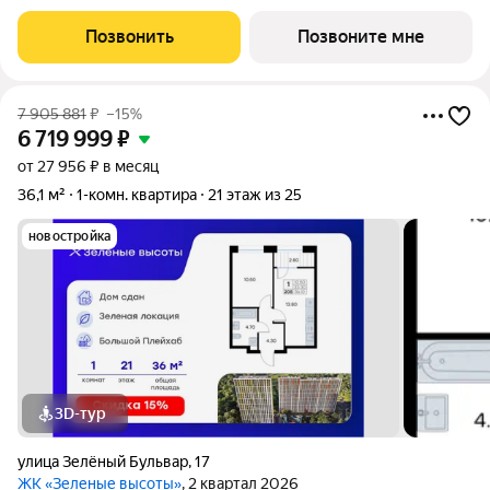
которых 10,50 кв. м включая 10,50 кв. м жилого пространства и
13,80 кв. м кухни. Номер квартиры - 195. Преимущества
Позвонить
Позвоните мне
квартиры:
7 905 881
₽
–15%
6 719 999
₽
от 27 956 ₽ в месяц
36,1 м²
1-комн. квартира
21 этаж из 25
новостройка
3D-тур
улица Зелёный Бульвар
,
17
ЖК «Зеленые высоты»
, 2 квартал 2026