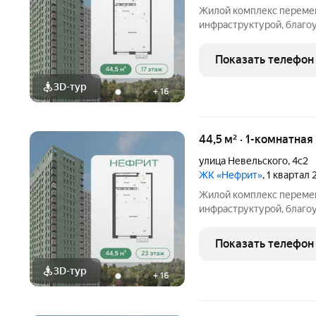
Жилой комплекс перемен
инфраструктурой, благо
отапливаемым многоуро
районе Луговая. Простор
Показать телефон
комфортными планировк
3D-тур
+
16
44,5 м² · 1-комнатна
улица Невельского
,
4с2
ЖК «Нефрит»
, 1 квартал
Жилой комплекс перемен
инфраструктурой, благо
отапливаемым многоуро
районе Луговая. Простор
Показать телефон
комфортными планировк
3D-тур
+
16