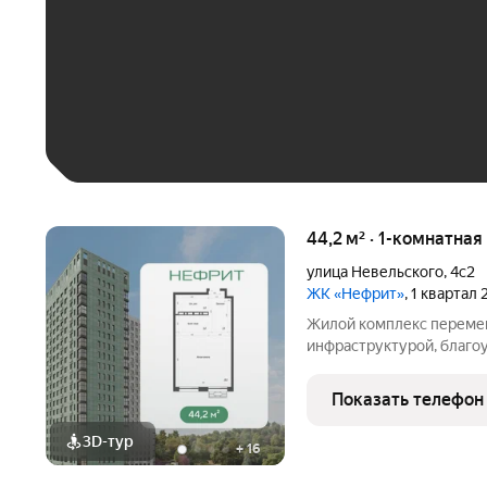
До 30 тыс. ₽
До 50 тыс. ₽
До 70 тыс. ₽
Больше 100 тыс. ₽
44,2 м² · 1-комнатная
улица Невельского
,
4с2
ЖК «Нефрит»
, 1 квартал
Жилой комплекс перемен
инфраструктурой, благо
отапливаемым многоуро
районе Луговая. Простор
Показать телефон
комфортными планировк
3D-тур
+
16