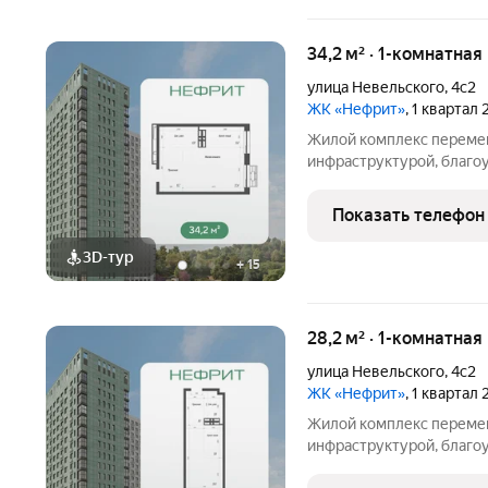
34,2 м² · 1-комнатная
улица Невельского
,
4с2
ЖК «Нефрит»
, 1 квартал
Жилой комплекс перемен
инфраструктурой, благо
отапливаемым многоуро
районе Луговая. Простор
Показать телефон
комфортными планировк
3D-тур
+
15
28,2 м² · 1-комнатная
улица Невельского
,
4с2
ЖК «Нефрит»
, 1 квартал
Жилой комплекс перемен
инфраструктурой, благо
отапливаемым многоуро