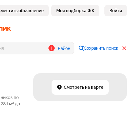
зместить объявление
Моя подборка ЖК
Войти
1
Сохранить поиск
Район
Смотреть на карте
нников по
28,1 м² до