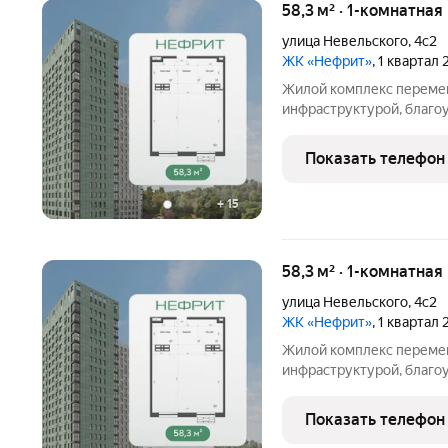
58,3 м² · 1-комнатная
улица Невельского
,
4с2
ЖК «Нефрит»
, 1 квартал
Жилой комплекс перемен
инфраструктурой, благо
отапливаемым многоуро
районе Луговая. Простор
Показать телефон
комфортными планировк
+
15
58,3 м² · 1-комнатна
улица Невельского
,
4с2
ЖК «Нефрит»
, 1 квартал
Жилой комплекс перемен
инфраструктурой, благо
отапливаемым многоуро
районе Луговая. Простор
Показать телефон
комфортными планировк