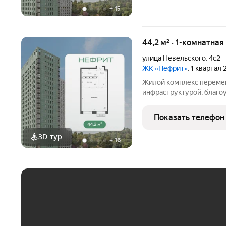
+
15
44,2 м² · 1-комнатна
улица Невельского
,
4с2
ЖК «Нефрит»
, 1 квартал
Жилой комплекс перемен
инфраструктурой, благо
отапливаемым многоуро
районе Луговая. Простор
Показать телефон
комфортными планировк
3D-тур
+
16
ЕЖЕМЕСЯЧНЫЙ ПЛАТЁ