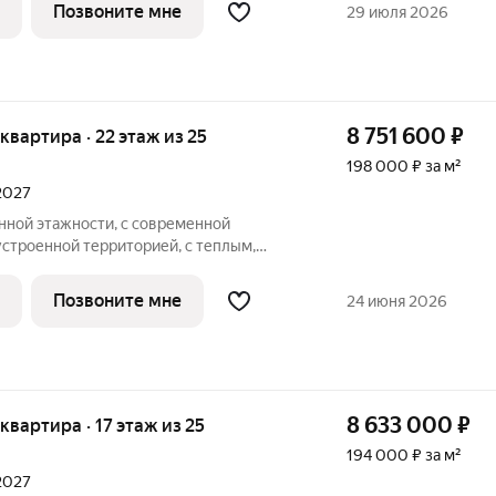
ные квартиры, с большими окнами,
Позвоните мне
29 июля 2026
ам,
8 751 600
₽
я квартира · 22 этаж из 25
198 000 ₽ за м²
 2027
ной этажности, с современной
устроенной территорией, с теплым,
вневым паркингом, удачно расположен в
ные квартиры, с большими окнами,
Позвоните мне
24 июня 2026
ам,
8 633 000
₽
 квартира · 17 этаж из 25
194 000 ₽ за м²
 2027