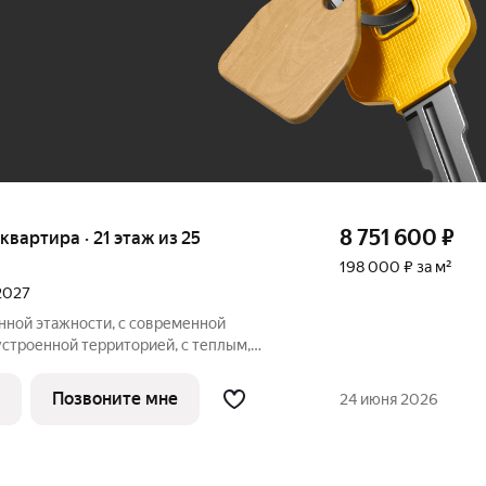
До 100 тыс. ₽
8 751 600
₽
 квартира · 21 этаж из 25
198 000 ₽ за м²
 2027
ной этажности, с современной
устроенной территорией, с теплым,
вневым паркингом, удачно расположен в
ные квартиры, с большими окнами,
Позвоните мне
24 июня 2026
ам,