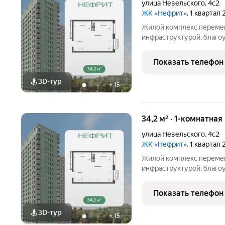
улица Невельского
,
4с2
ЖК «Нефрит»
, 1 квартал
Жилой комплекс перемен
инфраструктурой, благо
отапливаемым многоуро
районе Луговая. Простор
Показать телефон
комфортными планировк
3D-тур
+
15
34,2 м² · 1-комнатна
улица Невельского
,
4с2
ЖК «Нефрит»
, 1 квартал
Жилой комплекс перемен
инфраструктурой, благо
отапливаемым многоуро
районе Луговая. Простор
Показать телефон
комфортными планировк
3D-тур
+
15