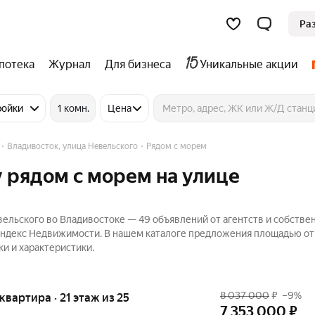
Ра
потека
Журнал
Для бизнеса
Уникальные акции
ройки
1 комн.
Цена
Владивосток, улица Невельского
Рядом с морем
 рядом с морем на улице
ельского во Владивостоке — 49 объявлений от агентств и собстве
 Яндекс Недвижимости. В нашем каталоге предложения площадью от 
ки и характеристики.
8 037 000
₽
–9%
 квартира · 21 этаж из 25
7 353 000
₽