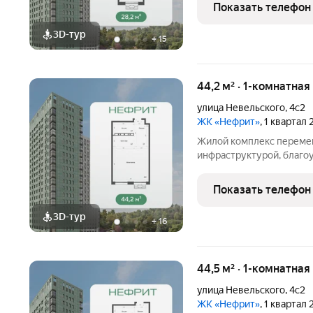
районе Луговая. Простор
Показать телефон
комфортными планировк
3D-тур
+
15
44,2 м² · 1-комнатна
улица Невельского
,
4с2
ЖК «Нефрит»
, 1 квартал
Жилой комплекс перемен
инфраструктурой, благо
отапливаемым многоуро
районе Луговая. Простор
Показать телефон
комфортными планировк
3D-тур
+
16
44,5 м² · 1-комнатная
улица Невельского
,
4с2
ЖК «Нефрит»
, 1 квартал