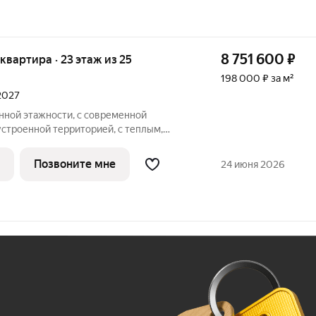
8 751 600
₽
я квартира · 23 этаж из 25
198 000 ₽ за м²
 2027
ной этажности, с современной
устроенной территорией, с теплым,
вневым паркингом, удачно расположен в
ные квартиры, с большими окнами,
Позвоните мне
24 июня 2026
ам,
Ж