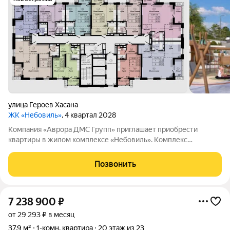
улица Героев Хасана
ЖК «Небовиль»
, 4 квартал 2028
Компания «Аврора ДМС Групп» приглашает приобрести
квартиры в жилом комплексе «Небовиль». Комплекс
представляет собой 23этажный дом с собственной
инфраструктурой и закрытым паркингом на 99машиномест.
Позвонить
«Небовиль» это не просто жильё, а пространство для
7 238 900
₽
от 29 293 ₽ в месяц
37,9 м²
1-комн. квартира
20 этаж из 23