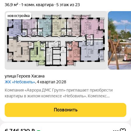
36,9 м²
1-комн. квартира
5 этаж из 23
новостройка
улица Героев Хасана
ЖК «Небовиль»
, 4 квартал 2028
Компания «Аврора ДМС Групп» приглашает приобрести
квартиры в жилом комплексе «Небовиль». Комплекс
представляет собой 23этажный дом с собственной
инфраструктурой и закрытым паркингом на 99мест.
Позвонить
«Небовиль» создан для тех, кто стремится к успеху и хочет