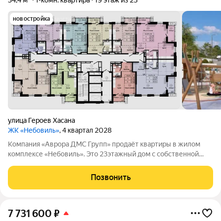
34,4 м²
1-комн. квартира
19 этаж из 23
новостройка
улица Героев Хасана
ЖК «Небовиль»
, 4 квартал 2028
Компания «Аврора ДМС Групп» продаёт квартиры в жилом
комплексе «Небовиль». Это 23этажный дом с собственной
инфраструктурой и закрытым паркингом на 99мест.
«Небовиль» создан для тех, кто стремится к успеху и хочет
Позвонить
находиться среди единомышленников:
7 731 600
₽