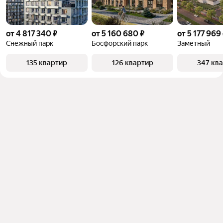
от 4 817 340 ₽
от 5 160 680 ₽
от 5 177 969
Снежный парк
Босфорский парк
Заметный
135 квартир
126 квартир
347 кв