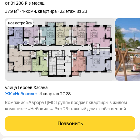
от 31 286 ₽ в месяц
37,9 м²
1-комн. квартира
22 этаж из 23
новостройка
улица Героев Хасана
ЖК «Небовиль»
, 4 квартал 2028
Компания «Аврора ДМС Групп» продаёт квартиры в жилом
комплексе «Небовиль». Это 23этажный дом с собственной
инфраструктурой и закрытым паркингом на 99мест.
«Небовиль» не просто жильё, а пространство для людей,
Позвонить
нацеленных на успех. Мы стремимся