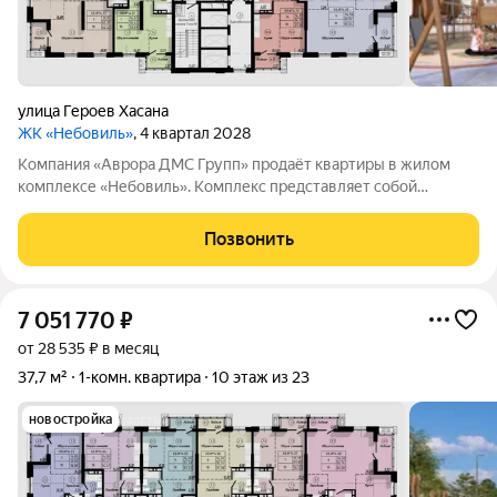
улица Героев Хасана
ЖК «Небовиль»
, 4 квартал 2028
Компания «Аврора ДМС Групп» продаёт квартиры в жилом
комплексе «Небовиль». Комплекс представляет собой
23этажный дом с собственной инфраструктурой и закрытым
паркингом на 99мест. «Небовиль» создан для тех, кто
Позвонить
стремится к успеху и хочет находиться
7 051 770
₽
от 28 535 ₽ в месяц
37,7 м²
1-комн. квартира
10 этаж из 23
новостройка