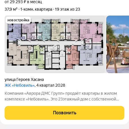
от 29 293 ₽ в месяц
37,9 м²
1-комн. квартира
19 этаж из 23
новостройка
улица Героев Хасана
ЖК «Небовиль»
, 4 квартал 2028
Компания «Аврора ДМС Групп» продаёт квартиры в жилом
комплексе «Небовиль». Это 23этажный дом с собственной
инфраструктурой и закрытым паркингом на 99машиномест.
«Небовиль» создан для тех, кто стремится к успеху и хочет
Позвонить
находиться среди