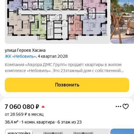
улица Героев Хасана
ЖК «Небовиль»
, 4 квартал 2028
Компания «Аврора ДМС Групп» продаёт квартиры в жилом
комплексе «Небовиль». Это 23этажный дом с собственной
инфраструктурой и закрытым паркингом на 99мест.
«Небовиль» не просто жильё, а пространство для людей,
Позвонить
нацеленных на успех. Мы создаём среду,
7 060 080
₽
от 28 569 ₽ в месяц
38,4 м²
1-комн. квартира
6 этаж из 23
новостройка