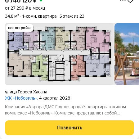
6 746 120
₽
от 27 299 ₽ в месяц
34,8 м²
1-комн. квартира
5 этаж из 23
новостройка
улица Героев Хасана
ЖК «Небовиль»
, 4 квартал 2028
Компания «Аврора ДМС Групп» продаёт квартиры в жилом
комплексе «Небовиль». Комплекс представляет собой
23этажный дом с собственной инфраструктурой и закрытым
паркингом на 99мест. «Небовиль» создан для тех, кто
Позвонить
стремится к успеху и хочет окружить себя