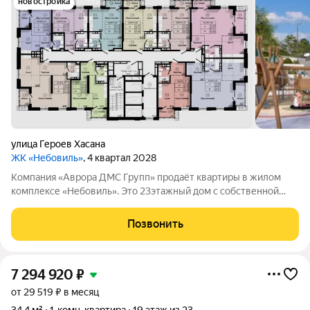
новостройка
улица Героев Хасана
ЖК «Небовиль»
, 4 квартал 2028
Компания «Аврора ДМС Групп» продаёт квартиры в жилом
комплексе «Небовиль». Это 23этажный дом с собственной
инфраструктурой и закрытым паркингом на 99машиномест.
«Небовиль» создан для тех, кто стремится к успеху и хочет
Позвонить
окружить себя
7 294 920
₽
от 29 519 ₽ в месяц