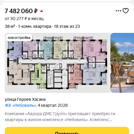
7 482 060
₽
от 30 277 ₽ в месяц
38 м²
1-комн. квартира
18 этаж из 23
новостройка
улица Героев Хасана
ЖК «Небовиль»
, 4 квартал 2028
Компания «Аврора ДМС Групп» приглашает приобрести
квартиры в жилом комплексе «Небовиль». Комплекс
представляет собой 23этажный дом с собственной
инфраструктурой и закрытым паркингом на 99машиномест.
Позвонить