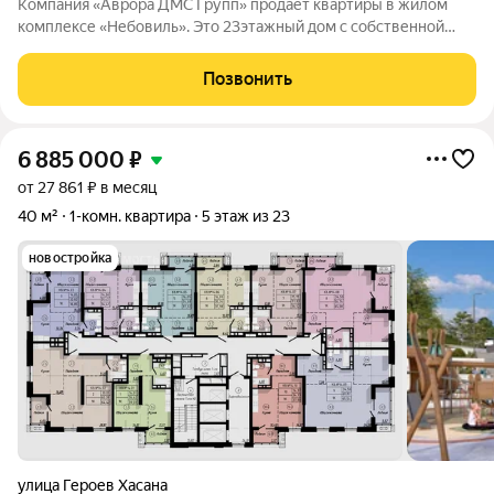
Компания «Аврора ДМС Групп» продаёт квартиры в жилом
комплексе «Небовиль». Это 23этажный дом с собственной
инфраструктурой и закрытым паркингом на 99машиномест.
«Небовиль» создан для тех, кто стремится к успеху и хочет
Позвонить
находиться среди
6 885 000
₽
от 27 861 ₽ в месяц
40 м²
1-комн. квартира
5 этаж из 23
новостройка
улица Героев Хасана