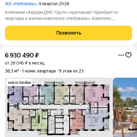
ЖК «Небовиль»
, 4 квартал 2028
Компания «Аврора ДМС Групп» приглашает приобрести
квартиры в жилом комплексе «Небовиль». Комплекс
представляет собой 23этажный дом с собственной
инфраструктурой и закрытым паркингом на 99машиномест.
Позвонить
«Небовиль» это пространство для тех, кто стремится
6 930 490
₽
от 28 045 ₽ в месяц
38,3 м²
1-комн. квартира
9 этаж из 23
новостройка