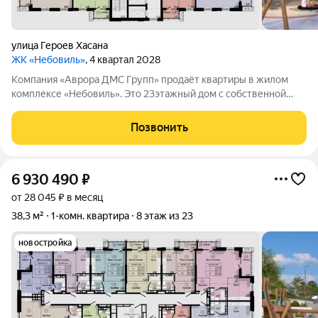
улица Героев Хасана
ЖК «Небовиль»
, 4 квартал 2028
Компания «Аврора ДМС Групп» продаёт квартиры в жилом
комплексе «Небовиль». Это 23этажный дом с собственной
инфраструктурой и закрытым паркингом на 99машиномест.
«Небовиль» создан для тех, кто стремится к успеху и хочет
Позвонить
находиться в окружении
6 930 490
₽
от 28 045 ₽ в месяц
38,3 м²
1-комн. квартира
8 этаж из 23
новостройка