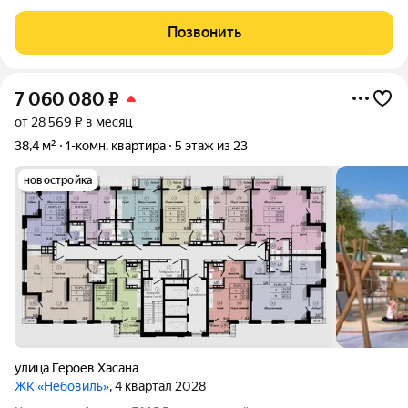
представляет собой 23этажный дом с собственной
инфраструктурой и закрытым паркингом на 99машиномест.
Позвонить
«Небовиль» это пространство для тех, кто стремится
7 060 080
₽
от 28 569 ₽ в месяц
38,4 м²
1-комн. квартира
5 этаж из 23
новостройка
улица Героев Хасана
ЖК «Небовиль»
, 4 квартал 2028