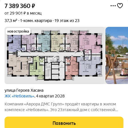
7 389 360
₽
от 29 901 ₽ в месяц
37,3 м²
1-комн. квартира
19 этаж из 23
новостройка
улица Героев Хасана
ЖК «Небовиль»
, 4 квартал 2028
Компания «Аврора ДМС Групп» продаёт квартиры в жилом
комплексе «Небовиль». Это 23этажный дом с собственной
инфраструктурой и закрытым паркингом на 99мест.
«Небовиль» создан для тех, кто стремится к успеху и хочет
Позвонить
находиться среди единомышленников: