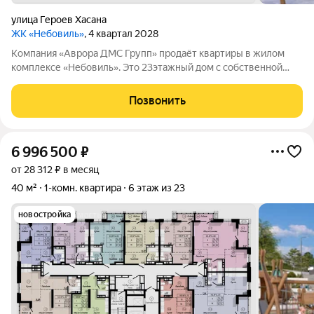
улица Героев Хасана
ЖК «Небовиль»
, 4 квартал 2028
Компания «Аврора ДМС Групп» продаёт квартиры в жилом
комплексе «Небовиль». Это 23этажный дом с собственной
инфраструктурой и закрытым паркингом на 99мест.
«Небовиль» создан для тех, кто стремится к успеху и хочет
Позвонить
находиться в окружении
6 996 500
₽
от 28 312 ₽ в месяц
40 м²
1-комн. квартира
6 этаж из 23
новостройка