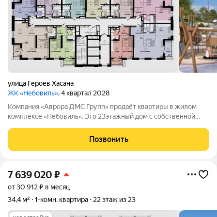
улица Героев Хасана
ЖК «Небовиль»
, 4 квартал 2028
Компания «Аврора ДМС Групп» продаёт квартиры в жилом
комплексе «Небовиль». Это 23этажный дом с собственной
инфраструктурой и закрытым паркингом на 99мест.
«Небовиль» не просто жильё, а пространство для людей,
Позвонить
нацеленных на успех. Мы создаём особую
7 639 020
₽
от 30 912 ₽ в месяц
34,4 м²
1-комн. квартира
22 этаж из 23