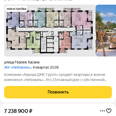
новостройка
улица Героев Хасана
ЖК «Небовиль»
, 4 квартал 2028
Компания «Аврора ДМС Групп» продаёт квартиры в жилом
комплексе «Небовиль». Это 23этажный дом с собственной
инфраструктурой и закрытым паркингом на 99мест.
«Небовиль» не просто жильё, а среда для тех, кто стремится к
Позвонить
успеху и хочет окружить себя
7 238 900
₽