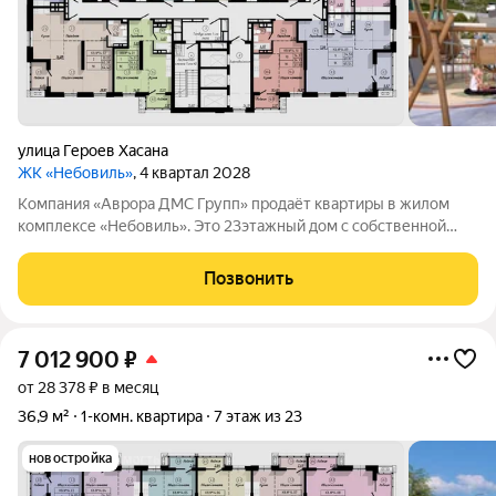
улица Героев Хасана
ЖК «Небовиль»
, 4 квартал 2028
Компания «Аврора ДМС Групп» продаёт квартиры в жилом
комплексе «Небовиль». Это 23этажный дом с собственной
инфраструктурой и закрытым паркингом на 99мест.
«Небовиль» создан для тех, кто стремится к успеху и хочет
Позвонить
находиться среди единомышленников:
7 012 900
₽
от 28 378 ₽ в месяц
36,9 м²
1-комн. квартира
7 этаж из 23
новостройка