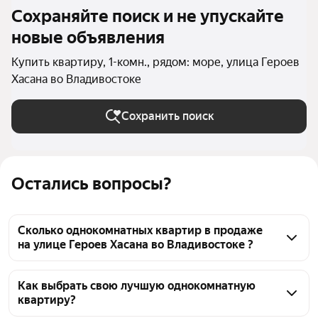
Сохраняйте поиск и не упускайте
новые объявления
Купить квартиру, 1-комн., рядом: море, улица Героев
Хасана во Владивостоке
Сохранить поиск
Остались вопросы?
Сколько однокомнатных квартир в продаже
на улице Героев Хасана во Владивостоке ?
На Яндекс Недвижимости в продаже на улице 
Героев Хасана во Владивостоке 82 однокомнатных 
Как выбрать свою лучшую однокомнатную
квартиру?
квартиры 82 объявления от застройщиков