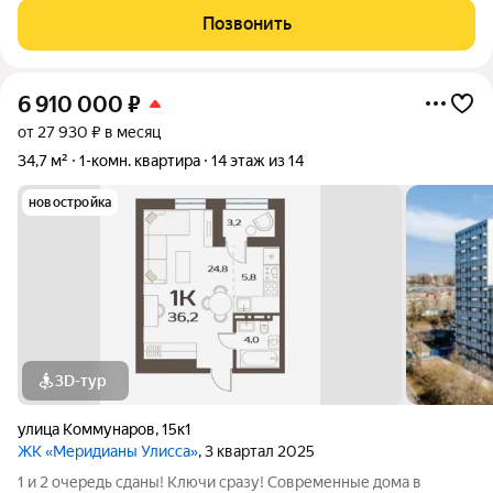
части и комфортабельных общественных пространств. Дома
Позвонить
сданы. Ключи сразу после оплаты!
6 910 000
₽
от 27 930 ₽ в месяц
34,7 м²
1-комн. квартира
14 этаж из 14
новостройка
3D-тур
улица Коммунаров
,
15к1
ЖК «Меридианы Улисса»
, 3 квартал 2025
1 и 2 очередь сданы! Ключи сразу! Современные дома в