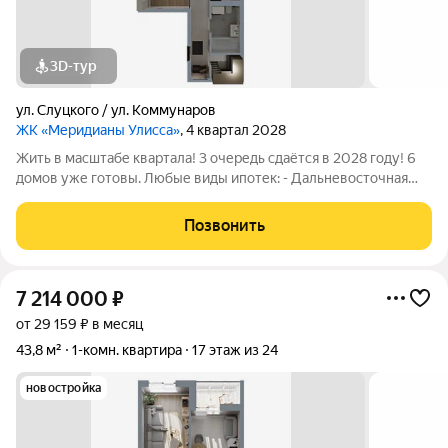
3D-тур
ул. Слуцкого / ул. Коммунаров
ЖК «Меридианы Улисса»
, 4 квартал 2028
Жить в масштабе квартала! 3 очередь сдаётся в 2028 году! 6
домов уже готовы. Любые виды ипотек: - Дальневосточная
(молодые семьи с детьми и без, любые сотрудники гос
образовательных и медицинских учреждений, участники СВО,
Позвонить
многодетные семьи) до 9
7 214 000
₽
от 29 159 ₽ в месяц
43,8 м²
1-комн. квартира
17 этаж из 24
новостройка