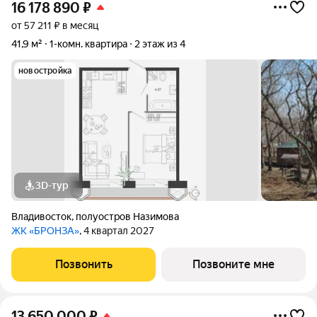
16 178 890
₽
от 57 211 ₽ в месяц
41,9 м²
1-комн. квартира
2 этаж из 4
новостройка
3D-тур
Владивосток
,
полуостров Назимова
ЖК «БРОНЗА»
, 4 квартал 2027
Позвонить
Позвоните мне
13 650 000
₽