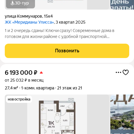
3D-тур
улица Коммунаров
,
15к4
ЖК «Меридианы Улисса»
, 3 квартал 2025
1 и 2 очередь сданы! Ключи сразу! Современные дома в
готовом для жизни районе с удобной транспортной
доступностью: 15 МИНУТ до центра города, набережной ДВФУ
на Русском острове или р-на Патрокл 5 МИНУТ до площади
Позвонить
Луговой, ТРК Калина Молл ВСЕ РЯДОМ
6 193 000
₽
от 25 032 ₽ в месяц
27,4 м²
1-комн. квартира
21 этаж из 21
новостройка