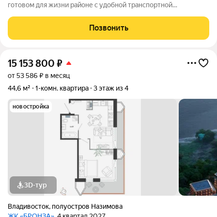
готовом для жизни районе с удобной транспортной
доступностью: 15 МИНУТ до центра города, набережной ДВФУ
на Русском острове или р-на Патрокл 5 МИНУТ до площади
Позвонить
Луговой, ТРК Калина Молл ВСЕ РЯДОМ
15 153 800
₽
от 53 586 ₽ в месяц
44,6 м²
1-комн. квартира
3 этаж из 4
новостройка
3D-тур
Владивосток
,
полуостров Назимова
ЖК «БРОНЗА»
, 4 квартал 2027