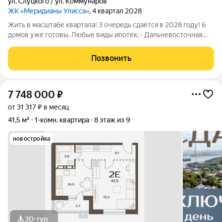
ул. Слуцкого / ул. Коммунаров
ЖК «Меридианы Улисса»
, 4 квартал 2028
Жить в масштабе квартала! 3 очередь сдаётся в 2028 году! 6
домов уже готовы. Любые виды ипотек: - Дальневосточная
(молодые семьи с детьми и без, любые сотрудники гос
образовательных и медицинских учреждений, участники СВО,
Позвонить
многодетные семьи) до 9
7 748 000
₽
от 31 317 ₽ в месяц
41,5 м²
1-комн. квартира
8 этаж из 9
новостройка
3D-тур