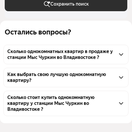
Сохранить поиск
Остались вопросы?
Сколько однокомнатных квартир в продаже у
станции Мыс Чуркин во Владивостоке ?
На Яндекс Недвижимости в продаже у станции 
Мыс Чуркин во Владивостоке 652 однокомнатных 
Как выбрать свою лучшую однокомнатную
квартиру?
квартиры, из них 1 объявление от собственников, 1 
объявление от агентств, 650 объявлений от 
Чтобы купить 1-комнатную квартиру в монолитном 
застройщиков
доме у станции Мыс Чуркин, воспользуйтесь 
Сколько стоит купить однокомнатную
квартиру у станции Мыс Чуркин во
тепловой картой для оценки инфраструктуры и 
Владивостоке ?
транспортной доступности в выбранном районе у 
станции Мыс Чуркин во Владивостоке
Цена за квадратный метр
154 957 — 469 200 ₽
Для легкого выбора подходящей квартиры в 
Площадь
27 — 66 м²