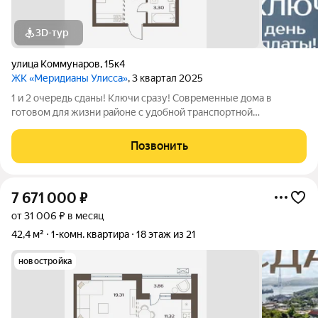
3D-тур
улица Коммунаров
,
15к4
ЖК «Меридианы Улисса»
, 3 квартал 2025
1 и 2 очередь сданы! Ключи сразу! Современные дома в
готовом для жизни районе с удобной транспортной
доступностью: 15 МИНУТ до центра города, набережной ДВФУ
на Русском острове или р-на Патрокл 5 МИНУТ до площади
Позвонить
Луговой, ТРК Калина Молл ВСЕ РЯДОМ
7 671 000
₽
от 31 006 ₽ в месяц
42,4 м²
1-комн. квартира
18 этаж из 21
новостройка