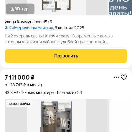
3D-тур
улица Коммунаров
,
15к6
ЖК «Меридианы Улисса»
, 3 квартал 2025
1 и 2 очередь сданы! Ключи сразу! Современные дома в
готовом для жизни районе с удобной транспортной
доступностью: 15 МИНУТ до центра города, набережной ДВФУ
на Русском острове или р-на Патрокл 5 МИНУТ до площади
Позвонить
Луговой, ТРК Калина Молл ВСЕ РЯДОМ
7 111 000
₽
от 28 743 ₽ в месяц
43,8 м²
1-комн. квартира
12 этаж из 24
новостройка