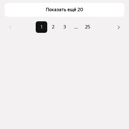
верхней части страницы есть самые частые 
Самый дорогой объект
18,22 млн ₽
Показать ещё 20
комбинации фильтров, например «» или «»
Помимо удобной сортировки по цене продажи вы 
можете отсортировать результаты по стоимости 
1
2
3
...
25
квадратного метра или площади