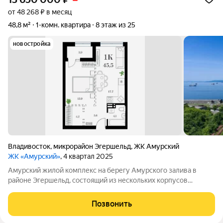
от 48 268 ₽ в месяц
48,8 м²
1-комн. квартира
8 этаж из 25
новостройка
Владивосток
,
микрорайон Эгершельд
,
ЖК Амурский
ЖК «Амурский»
, 4 квартал 2025
Амурский жилой комплекс на берегу Амурского залива в
районе Эгершельд, состоящий из нескольких корпусов
переменной этажности, собственного паркинга в стилобатной
части и комфортабельных общественных пространств. Дома
Позвонить
сданы. Ключи сразу после оплаты!