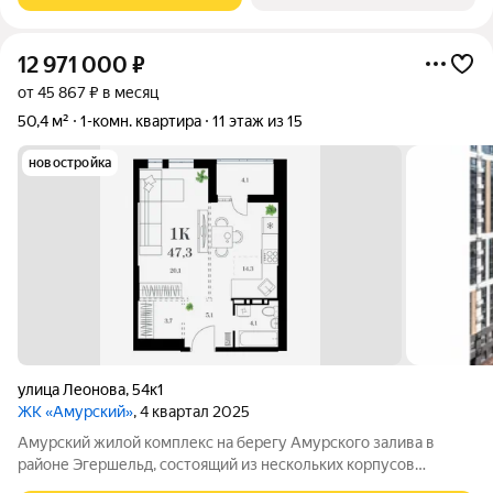
12 971 000
₽
от 45 867 ₽ в месяц
50,4 м²
1-комн. квартира
11 этаж из 15
новостройка
улица Леонова
,
54к1
ЖК «Амурский»
, 4 квартал 2025
Амурский жилой комплекс на берегу Амурского залива в
районе Эгершельд, состоящий из нескольких корпусов
переменной этажности, собственного паркинга в стилобатной