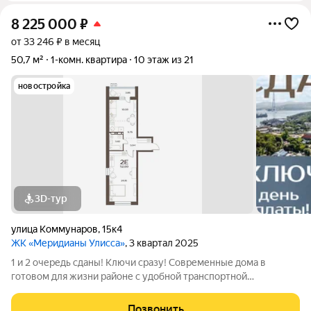
8 225 000
₽
от 33 246 ₽ в месяц
50,7 м²
1-комн. квартира
10 этаж из 21
новостройка
3D-тур
улица Коммунаров
,
15к4
ЖК «Меридианы Улисса»
, 3 квартал 2025
1 и 2 очередь сданы! Ключи сразу! Современные дома в
готовом для жизни районе с удобной транспортной
доступностью: 15 МИНУТ до центра города, набережной ДВФУ
на Русском острове или р-на Патрокл 5 МИНУТ до площади
Позвонить