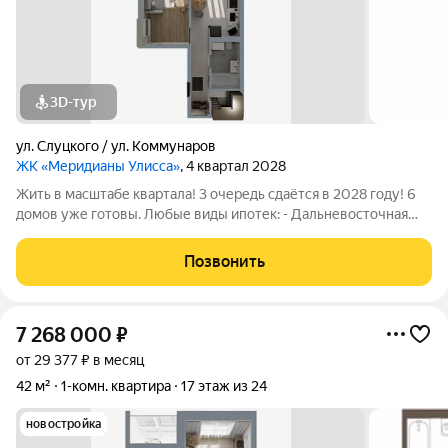
3D-тур
ул. Слуцкого / ул. Коммунаров
ЖК «Меридианы Улисса»
, 4 квартал 2028
Жить в масштабе квартала! 3 очередь сдаётся в 2028 году! 6
домов уже готовы. Любые виды ипотек: - Дальневосточная
(молодые семьи с детьми и без, любые сотрудники гос
образовательных и медицинских учреждений, участники СВО,
Позвонить
многодетные семьи) до 9
7 268 000
₽
от 29 377 ₽ в месяц
42 м²
1-комн. квартира
17 этаж из 24
новостройка