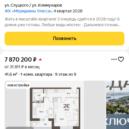
ул. Слуцкого / ул. Коммунаров
ЖК «Меридианы Улисса»
, 4 квартал 2028
Жить в масштабе квартала! 3 очередь сдаётся в 2028 году! 6
домов уже готовы. Любые виды ипотек: - Дальневосточная
(молодые семьи с детьми и без, любые сотрудники гос
образовательных и медицинских учреждений, участники СВО,
Позвонить
многодетные семьи) до 9
7 870 200
₽
от 31 811 ₽ в месяц
41,6 м²
1-комн. квартира
9 этаж из 9
новостройка