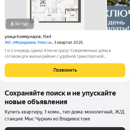
3D-тур
улица Коммунаров
,
15к4
ЖК «Меридианы Улисса»
, 3 квартал 2025
1 и 2 очередь сданы! Ключи сразу! Современные дома в
готовом для жизни районе с удобной транспортной
доступностью: 15 МИНУТ до центра города, набережной ДВФУ
на Русском острове или р-на Патрокл 5 МИНУТ до площади
Позвонить
Луговой, ТРК Калина Молл ВСЕ РЯДОМ
Сохраняйте поиск и не упускайте
новые объявления
Купить квартиру, 1-комн., тип дома: монолитный, Ж/Д
станция: Мыс Чуркин во Владивостоке