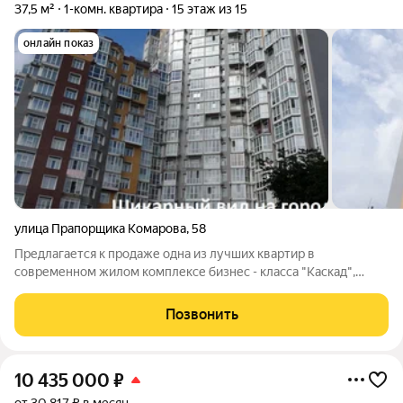
37,5 м²
1-комн. квартира
15 этаж из 15
онлайн показ
улица Прапорщика Комарова
,
58
Предлагается к продаже одна из лучших квартир в
современном жилом комплексе бизнес - класса "Каскад",
расположенном на самой высокой точке исторической части
Владивостока - на сопке Орлиное гнездо (199 метров над
Позвонить
уровнем моря). Дом размещен в очень
10 435 000
₽