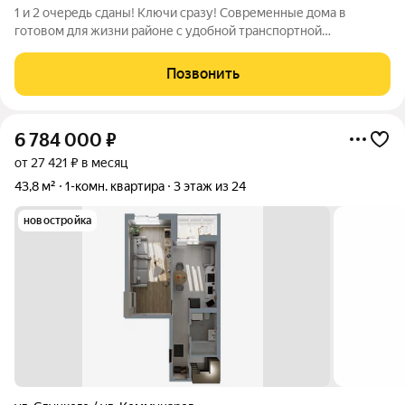
1 и 2 очередь сданы! Ключи сразу! Современные дома в
готовом для жизни районе с удобной транспортной
доступностью: 15 МИНУТ до центра города, набережной ДВФУ
на Русском острове или р-на Патрокл 5 МИНУТ до площади
Позвонить
Луговой, ТРК Калина Молл ВСЕ РЯДОМ
6 784 000
₽
от 27 421 ₽ в месяц
43,8 м²
1-комн. квартира
3 этаж из 24
новостройка