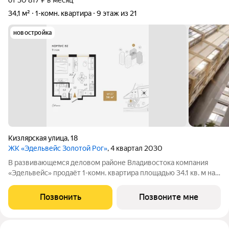
от 30 817 ₽ в месяц
34,1 м²
1-комн. квартира
9 этаж из 21
новостройка
Кизлярская улица
,
18
ЖК «Эдельвейс Золотой Рог»
, 4 квартал 2030
В развивающемся деловом районе Владивостока компания
«Эдельвейс» продаёт 1-комн. квартира площадью 34.1 кв. м на
9 этаже в корпусе В2 жилого комплекса бизнес-класса
«Эдельвейс Золотой Рог» с продуманной планировкой,
Позвонить
Позвоните мне
увеличенными оконными проёмами и