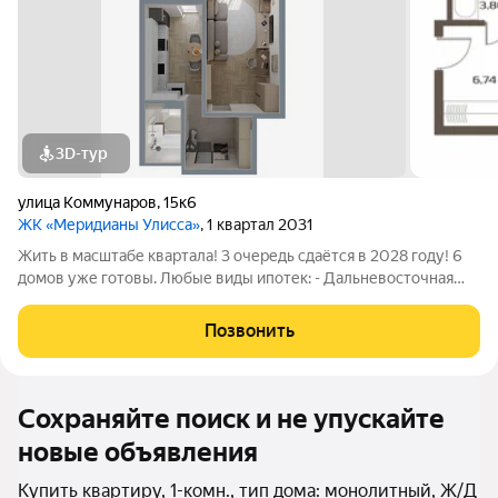
3D-тур
улица Коммунаров
,
15к6
ЖК «Меридианы Улисса»
, 1 квартал 2031
Жить в масштабе квартала! 3 очередь сдаётся в 2028 году! 6
домов уже готовы. Любые виды ипотек: - Дальневосточная
(молодые семьи с детьми и без, любые сотрудники гос
образовательных и медицинских учреждений, участники СВО,
Позвонить
многодетные семьи) до 9
Сохраняйте поиск и не упускайте
новые объявления
Купить квартиру, 1-комн., тип дома: монолитный, Ж/Д