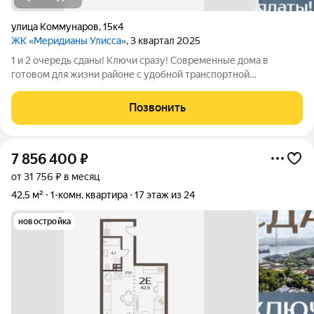
улица Коммунаров
,
15к4
ЖК «Меридианы Улисса»
, 3 квартал 2025
1 и 2 очередь сданы! Ключи сразу! Современные дома в
готовом для жизни районе с удобной транспортной
доступностью: 15 МИНУТ до центра города, набережной ДВФУ
на Русском острове или р-на Патрокл 5 МИНУТ до площади
Позвонить
Луговой, ТРК Калина Молл ВСЕ РЯДОМ
7 856 400
₽
от 31 756 ₽ в месяц
42,5 м²
1-комн. квартира
17 этаж из 24
новостройка