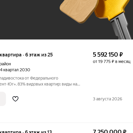
До 100 тыс. ₽
5 592 150
₽
 квартира · 6 этаж из 25
от 19 775 ₽ в месяц
район
, 4 квартал 2030
Владивостока от Федерального
нт-Юг». 83% видовых квартир: виды на
ерритория в окружении лесного массива,
ьваром, смотровой площадкой,
3 августа 2026
7 250 000
₽
 квартира · 6 этаж из 13