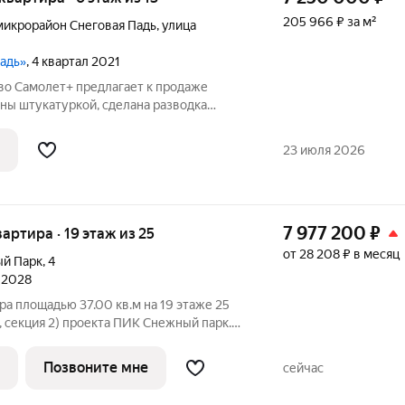
205 966 ₽ за м²
микрорайон Снеговая Падь
,
улица
Падь»
, 4 квартал 2021
во Самолет+ предлагает к продаже
ны штукатуркой, сделана разводка
 коридоре и кухне смонтирован потолок
товлены подвесы под потолок, сделана
23 июля 2026
7 977 200
₽
вартира · 19 этаж из 25
от 28 208 ₽ в месяц
й Парк
,
4
л 2028
ра площадью 37.00 кв.м на 19 этаже 25
, секция 2) проекта ПИК Снежный парк.
ъезд на уровне земли, функциональная
а, с отделкой. Жилой квартал «Снежный
Позвоните мне
сейчас