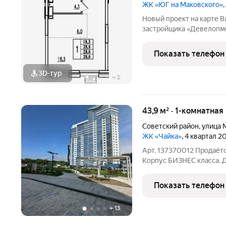
ЖК «ЮГ на Маковского»
Новый проект на карте 
застройщика «Девелопме
море и лес. Приватная т
двор с прогулочным бул
Показать телефон
спортивными зонами,
3D-тур
+
3
43,9 м² · 1-комнатна
Советский район
,
улица 
ЖК «Чайка»
, 4 квартал 2
Арт. 137370012 Продаётс
Корпус БИЗНЕС класса. 
, с вентилируемым фасад
к морю и своя экосистема. 
Показать телефон
здоровья
+
13