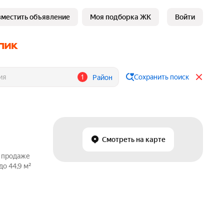
зместить объявление
Моя подборка ЖК
Войти
1
Сохранить поиск
Район
Смотреть на карте
о продаже
о 44,9 м²