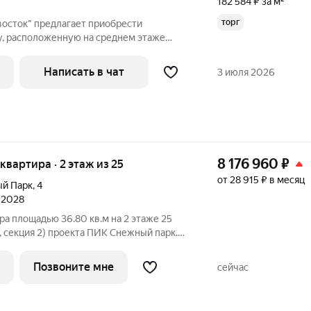
182 584 ₽ за м²
торг
осток" предлагает приобрести
, расположенную на среднем этаже
го дома 125 серии. Дом находится в
, вблизи моря. Квартира очень теплая,
Написать в чат
3 июля 2026
8 176 960
₽
 квартира · 2 этаж из 25
от 28 915 ₽ в месяц
й Парк
,
4
л 2028
ра площадью 36.80 кв.м на 2 этаже 25
, секция 2) проекта ПИК Снежный парк.
ъезд на уровне земли, функциональная
а, с отделкой. Жилой квартал «Снежный
Позвоните мне
сейчас