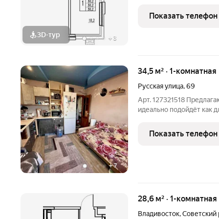
море и лес. Приватная т
двор с прогулочным бул
Показать телефон
спортивными зонами,
3D-тур
+
3
34,5 м² · 1-комнатная
Русская улица
,
69
Арт. 127321518 Предлагаю к покупке уютну
идеально подойдёт как д
выгодного вложения. Чт
комфорта. 34,5 кв.м это оптимальный размер для одного человека
Показать телефон
или
+
7
28,6 м² · 1-комнатна
Владивосток
,
Советский 