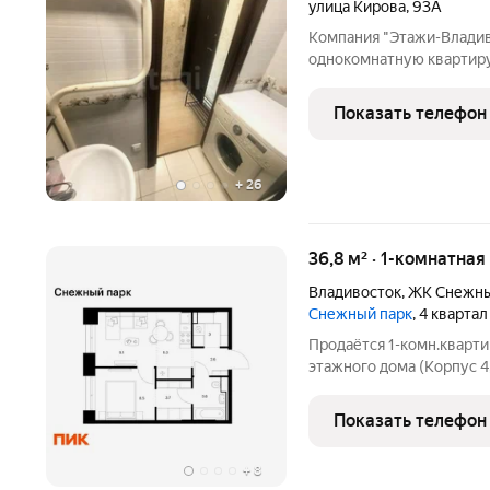
улица Кирова
,
93А
Компания "Этажи-Владив
однокомнатную квартиру
девятиэтажного панельно
спальном зеленом районе
Показать телефон
солнечная, уютная.
+
26
36,8 м² · 1-комнатная
Владивосток
,
ЖК Снежны
Снежный парк
, 4 кварта
Продаётся 1-комн.кварти
этажного дома (Корпус 4
Светлый просторный под
планировка, большие окн
Показать телефон
парк»
+
8