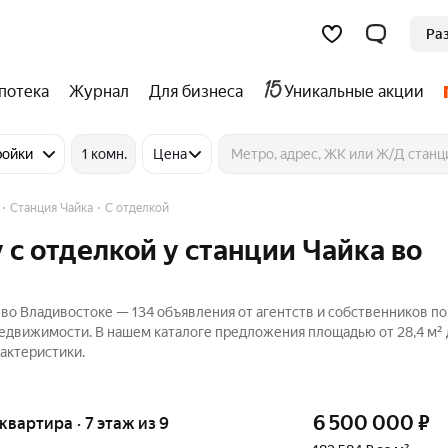
Ра
потека
Журнал
Для бизнеса
Уникальные акции
ройки
1 комн.
Цена
Станция Чайка
С отделкой
 с отделкой у станции Чайка во
 во Владивостоке — 134 объявления от агентств и собственников п
Недвижимости. В нашем каталоге предложения площадью от 28,4 м² д
актеристики.
6 500 000
₽
 квартира · 7 этаж из 9