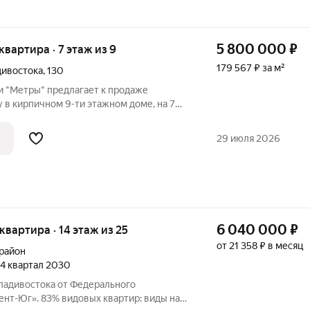
5 800 000
₽
 квартира · 7 этаж из 9
179 567 ₽ за м²
дивостока
,
130
 "Метры" предлагает к продаже
 в кирпичном 9-ти этажном доме, на 7
я, светлая. Большая комната с балконом.
м вопросам обращайтесь по указанным
29 июля 2026
6 040 000
₽
 квартира · 14 этаж из 25
от 21 358 ₽ в месяц
район
, 4 квартал 2030
Владивостока от Федерального
нт-Юг». 83% видовых квартир: виды на