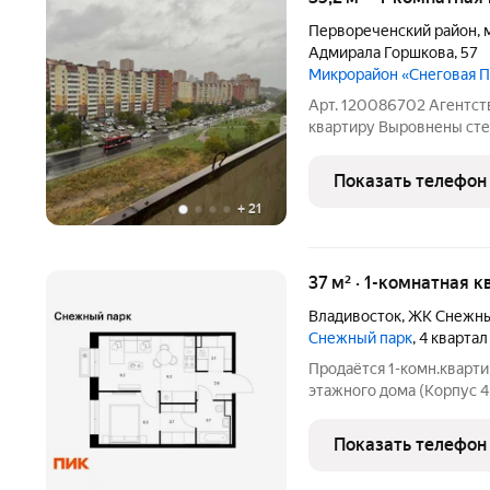
Первореченский район
,
Адмирала Горшкова
,
57
Микрорайон «Снеговая 
Арт. 120086702 Агентст
квартиру Выровнены сте
электрики по проекту, в
из ГВЛ, в комнате подго
Показать телефон
маленькая
+
21
37 м² · 1-комнатная к
Владивосток
,
ЖК Снежны
Снежный парк
, 4 кварта
Продаётся 1-комн.кварти
этажного дома (Корпус 4
Светлый просторный под
планировка, большие окн
Показать телефон
парк»