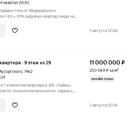
, 4 квартал 2030
Владивостока от Федерального
нт-Юг». 83% видовых квартир: виды на
ерритория в окружении лесного массива,
ьваром, смотровой площадкой,
3 августа 2026
11 000 000
₽
я квартира · 9 этаж из 29
250 569 ₽ за м²
Мусоргского
,
74к2
024
онлайн показ
я 1-комнатная квартира в ЖК «Чайка».
Дом по технологии монолитно- каркасный
ом. Особенность ЖК « Чайка» - близость
Фитнес центр с бассейном. Тропа
3 августа 2026