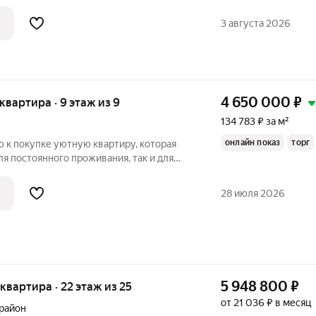
ерритория в окружении лесного массива,
ьваром, смотровой площадкой,
3 августа 2026
4 650 000
₽
 квартира · 9 этаж из 9
134 783 ₽ за м²
онлайн показ
торг
ю квартиру, которая
ля постоянного проживания, так и для
о вы получаете Компактность без потерь
28 июля 2026
5 948 800
₽
я квартира · 22 этаж из 25
от 21 036 ₽ в месяц
район