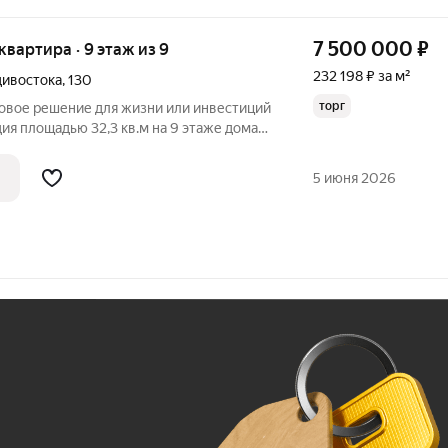
7 500 000
₽
 квартира · 9 этаж из 9
232 198 ₽ за м²
дивостока
,
130
торг
отовое решение для жизни или инвестиций
ия площадью 32,3 кв.м на 9 этаже дома
к, проспект 100-летия Владивостока, 130.
ной планировкой и окнами на восточную
5 июня 2026
Ж