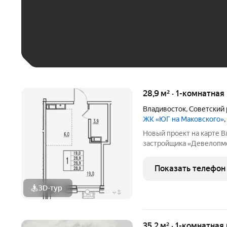
До 30 тыс. ₽
До 50 тыс. ₽
До 70 тыс. ₽
Больше 100 тыс. ₽
28,9 м² · 1-комнатная
Владивосток
,
Советский 
ЖК «ЮГ на Маковского»
Новый проект на карте 
застройщика «Девелопме
море и лес. Приватная т
двор с прогулочным бул
Показать телефон
спортивными зонами,
3D-тур
+
3
35,2 м² · 1-комнатная