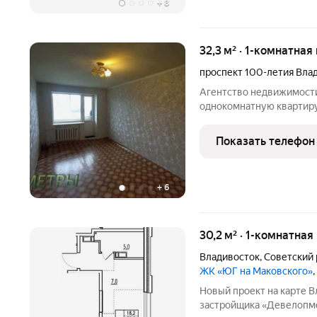
+
8
32,3 м² · 1-комнатная
проспект 100-летия Вла
Агентство недвижимости
однокомнатную квартиру
этаже.квартира не углова
Чистая продажа. По все
Показать телефон
телефонам.
+
6
30,2 м² · 1-комнатная
Владивосток
,
Советский 
ЖК «ЮГ на Маковского»
Новый проект на карте 
застройщика «Девелопме